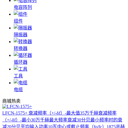
电容阵列
组件
隔振器
转换器
循环器
工具
电缆
商城热卖
LFCN-1575+
衰减频率（+/-δf）-最大值35万千赫衰减频率
（+/-δf）-最小30万千赫最大频率衰减30分贝最小频率时的衰
减20分贝平均输入功率10瓦中心或截止频率（fo/fc）1875兆赫