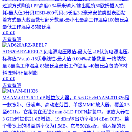
过滤方式陶瓷LPF高度0.94毫米输入/输出阻抗50欧姆插入损
耗-最大值3分贝JESD-609代码e3长度3.2毫米安装类型表面黏
着方式最大截面数七部分数量-最小七最高工作温度100摄氏度
最低工作温度-55摄氏度
¥
0
¥
0
去看看吧
AD620ARZ-REEL7
负电源电压限值-最大值 -18伏负电源电压-
标称值(Vsup) -15伏非线性-最大值 0.004%功能数量 一终端数
量 8最高工作温度 85摄氏度最低工作温度 -40摄氏度包装体材
料 塑料/环氧树脂
¥
0
¥
0
去看看吧
MAAM-011326
21 dB增益放大器，0.5-6 GHzMAAM-011326是
一款宽带、低噪声、高动态范围、单级MMIC放大器，覆盖0.5
至6GHz。它组装在无铅2 mm 8-LD PDFN封装中。该放大器在
3 GHz时提供21 dB增益、19 dBm输出功率和34 dBm OIP3。整
个带宽上的增益斜率仅为1.5dB。它与50Ω匹配，输入端的典