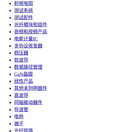
射频电阻
测试系统
测试配件
光纤模块和组件
音频和视频产品
电能计量IC
多协议收发器
稳压器
软波导
数据路径管理
GaN晶圆
线性产品
其他未列明器件
直波导
同轴被动器件
导波管
电桥
端子
光纤链路