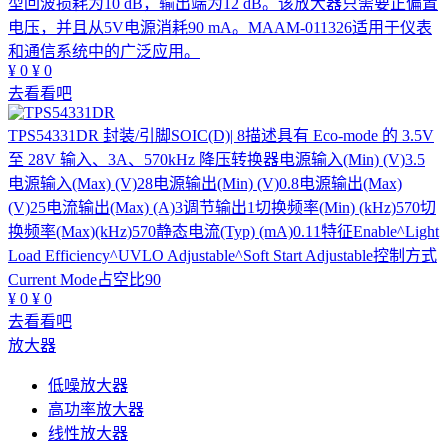
型回波损耗为10 dB，输出端为12 dB。该放大器只需要正偏置
电压，并且从5V电源消耗90 mA。MAAM-011326适用于仪表
和通信系统中的广泛应用。
¥
0
¥
0
去看看吧
TPS54331DR
封装/引脚SOIC(D)| 8描述具有 Eco-mode 的 3.5V
至 28V 输入、3A、570kHz 降压转换器电源输入(Min) (V)3.5
电源输入(Max) (V)28电源输出(Min) (V)0.8电源输出(Max)
(V)25电流输出(Max) (A)3调节输出1切换频率(Min) (kHz)570切
换频率(Max)(kHz)570静态电流(Typ) (mA)0.11特征Enable^Light
Load Efficiency^UVLO Adjustable^Soft Start Adjustable控制方式
Current Mode占空比90
¥
0
¥
0
去看看吧
放大器
低噪放大器
高功率放大器
线性放大器