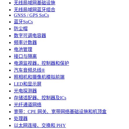
无线局域网基础设施
无线局域网蓝牙组合
GNSS / GPS SoCs
蓝牙SoCs
防尘帽
数字可调电容器
频率计数器
电池管理
接口与隔离
电源监视器，控制器和保护
汽车音频总线®
照相机和摄像机模拟前端
LED和显示屏
光电探测器
存储适配器、控制器及ICs
光纤通道网络
宽带：CPE 网关、宽带网络基础设施和机顶盒
处理器
以太网连接、交换和 PHY