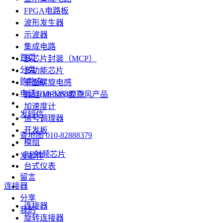
FPGA电路板
波形发生器
示波器
集成电路
首页
多芯片封装（MCP）
分类
多功能芯片
购物车
平面螺旋电感
电话
010-82888379
微硅(MEMS)麦克风产品
加速度计
发短信
信号调理器
开发板
查地图
010-82888379
模组
RF射频芯片
发邮件
台式仪表
留言
连接器
分享
连接器
我的
旋转连接器