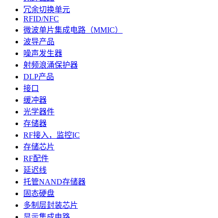
冗余切换单元
RFID/NFC
微波单片集成电路（MMIC）
波导产品
噪声发生器
射频浪涌保护器
DLP产品
接口
缓冲器
光学器件
存储器
RF接入，监控IC
存储芯片
RF配件
延迟线
托管NAND存储器
固态硬盘
多制层封装芯片
显示集成电路