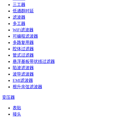
三工器
低通群时延
滤波器
多工器
WiFi滤波器
可编程滤波器
多路复用器
腔体过滤器
管式过滤器
悬浮基板带状线过滤器
陷波滤波器
波导滤波器
EMI滤波器
根升余弦滤波器
变压器
表贴
接头