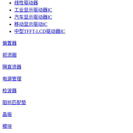
线性驱动器
工业显示驱动器IC
汽车显示驱动器IC
移动显示驱动IC
中型TFFT-LCD驱动器IC
偏置器
扼流圈
隔直流器
电源管理
检波器
阻抗匹配垫
晶振
模块