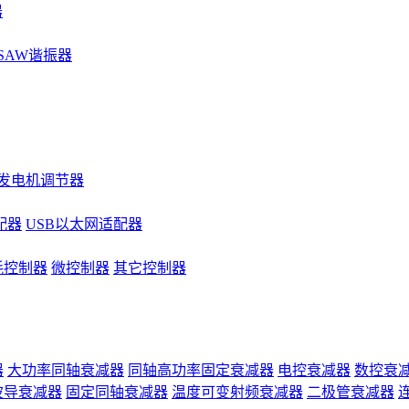
器
SAW谐振器
发电机调节器
配器
USB以太网适配器
耗控制器
微控制器
其它控制器
器
大功率同轴衰减器
同轴高功率固定衰减器
电控衰减器
数控衰
波导衰减器
固定同轴衰减器
温度可变射频衰减器
二极管衰减器