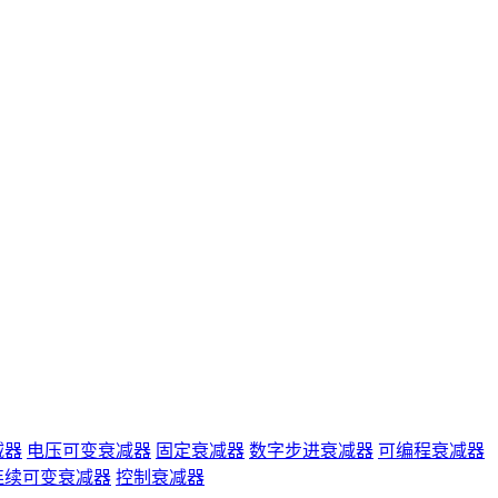
减器
电压可变衰减器
固定衰减器
数字步进衰减器
可编程衰减器
连续可变衰减器
控制衰减器