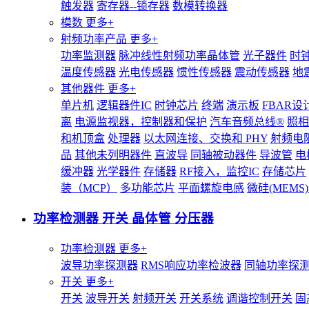
触发器
寄存器--锁存器
数模转换器
模数
更多+
射频功率产品
更多+
功率监测器
脉冲线性射频功率晶体管
光子器件
时
温度传感器
光电传感器
惯性传感器
震动传感器
地
其他器件
更多+
单片机
逻辑器件IC
时钟芯片
终端
演示板
FBAR设
离
电源监视器，控制器和保护
汽车音频总线®
照相
和机顶盒
处理器
以太网连接、交换和 PHY
射频电
品
其他未列明器件
直波导
同轴被动器件
导波管
电
缓冲器
光学器件
存储器
RF接入，监控IC
存储芯片
装（MCP）
多功能芯片
平面螺旋电感
微硅(MEM
功率检测器 开关 晶体管 分压器
功率检测器
更多+
波导功率探测器
RMS响应功率检波器
同轴功率探
开关
更多+
开关
波导开关
射频开关
开关系统
调谐控制开关
固