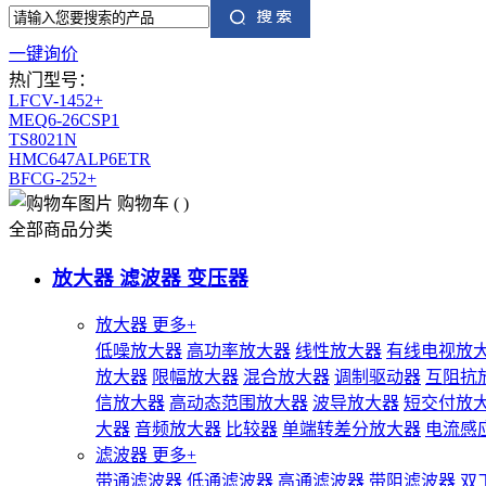
一键询价
热门型号：
LFCV-1452+
MEQ6-26CSP1
TS8021N
HMC647ALP6ETR
BFCG-252+
购物车
(
)
全部商品分类
放大器 滤波器 变压器
放大器
更多+
低噪放大器
高功率放大器
线性放大器
有线电视放
放大器
限幅放大器
混合放大器
调制驱动器
互阻抗
信放大器
高动态范围放大器
波导放大器
短交付放
大器
音频放大器
比较器
单端转差分放大器
电流感
滤波器
更多+
带通滤波器
低通滤波器
高通滤波器
带阻滤波器
双