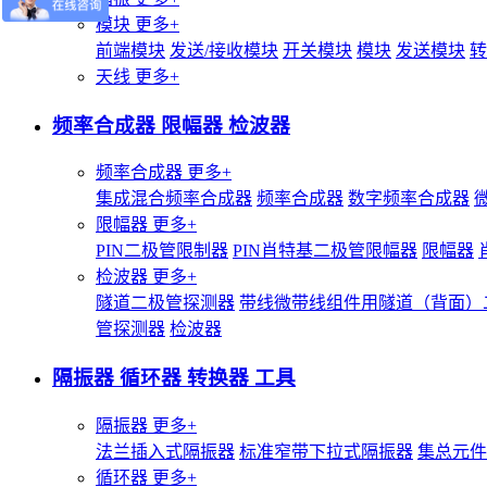
模块
更多+
前端模块
发送/接收模块
开关模块
模块
发送模块
转
天线
更多+
频率合成器 限幅器 检波器
频率合成器
更多+
集成混合频率合成器
频率合成器
数字频率合成器
限幅器
更多+
PIN二极管限制器
PIN肖特基二极管限幅器
限幅器
检波器
更多+
隧道二极管探测器
带线微带线组件用隧道（背面）
管探测器
检波器
隔振器 循环器 转换器 工具
隔振器
更多+
法兰插入式隔振器
标准窄带下拉式隔振器
集总元件
循环器
更多+