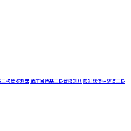
基二极管探测器
偏压肖特基二极管探测器
限制器保护隧道二极