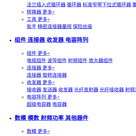
法兰插入式循环器
循环器
标准窄带下拉式循环器
转换器
更多+
工具
更多+
扳手
精密连接器量规
保险丝座
组件 连接器 收发器 电容阵列
组件
更多+
电缆组件
波导组件
射频组件
放大器组件
连接器
更多+
连接器
旋转连接器
收发器
更多+
接收器
发送器
收发器
光纤发射器
光纤接收器
射频
电容阵列
更多+
超级电容器
电容器
数模 模数 射频功率 其他器件
数模
更多+