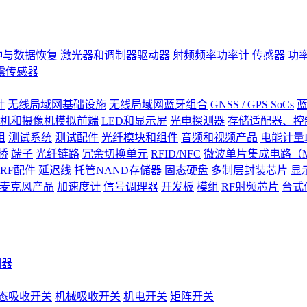
钟与数据恢复
激光器和调制器驱动器
射频频率功率计
传感器
功
震传感器
计
无线局域网基础设施
无线局域网蓝牙组合
GNSS / GPS SoCs
蓝
机和摄像机模拟前端
LED和显示屏
光电探测器
存储适配器、控制
阻
测试系统
测试配件
光纤模块和组件
音频和视频产品
电能计量I
桥
端子
光纤链路
冗余切换单元
RFID/NFC
微波单片集成电路（M
RF配件
延迟线
托管NAND存储器
固态硬盘
多制层封装芯片
显
S)麦克风产品
加速度计
信号调理器
开发板
模组
RF射频芯片
台式
测器
态吸收开关
机械吸收开关
机电开关
矩阵开关