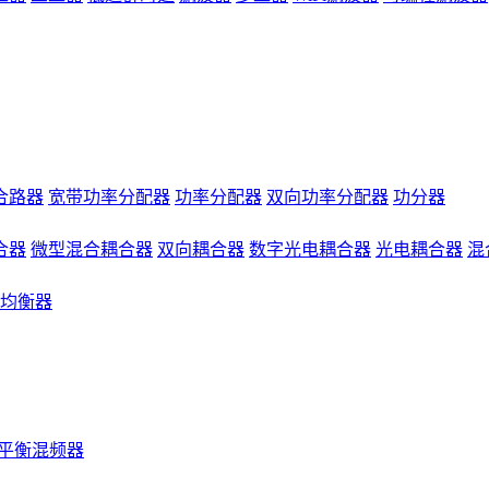
合路器
宽带功率分配器
功率分配器
双向功率分配器
功分器
合器
微型混合耦合器
双向耦合器
数字光电耦合器
光电耦合器
混
均衡器
平衡混频器