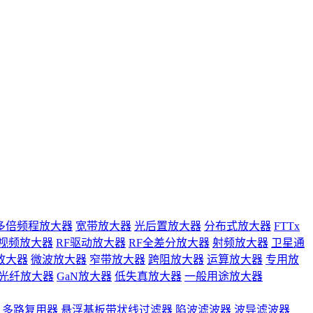
多倍频程放大器
宽带放大器
光后置放大器
分布式放大器
FTTx
视频放大器
RF驱动放大器
RF全差分放大器
射频放大器
卫星通
放大器
微波放大器
窄带放大器
跨阻放大器
运算放大器
专用放
光纤放大器
GaN放大器
低失真放大器
一般用途放大器
多路复用器
悬浮基板带状线过滤器
陷波滤波器
波导滤波器