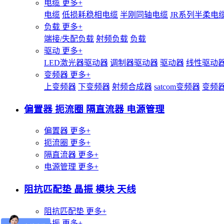
电缆
更多+
电缆
低损耗稳相电缆
半刚同轴电缆
JR系列半柔电
负载
更多+
端接/失配负载
射频负载
负载
驱动
更多+
LED激光器驱动器
调制器驱动器
驱动器
线性驱动
变频器
更多+
上变频器
下变频器
射频合成器
satcom变频器
变频
偏置器 扼流圈 隔直流器 电源管理
偏置器
更多+
扼流圈
更多+
隔直流器
更多+
电源管理
更多+
阻抗匹配垫 晶振 模块 天线
阻抗匹配垫
更多+
晶振
更多+