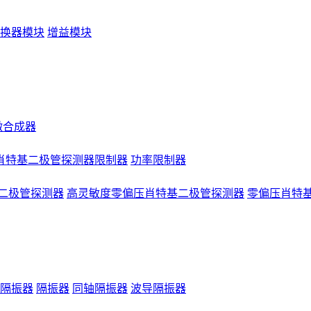
换器模块
增益模块
微合成器
肖特基二极管探测器限制器
功率限制器
二极管探测器
高灵敏度零偏压肖特基二极管探测器
零偏压肖特
隔振器
隔振器
同轴隔振器
波导隔振器