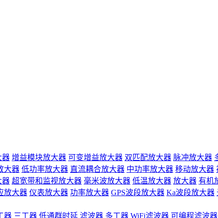
大器
增益模块放大器
可变增益放大器
双匹配放大器
脉冲放大器
放大器
低功率放大器
直流耦合放大器
中功率放大器
移动放大器
大器
超宽带和监视放大器
毫米波放大器
低温放大器
放大器
有机
应放大器
仪表放大器
功率放大器
GPS波段放大器
Ka波段放大器
工器
三工器
低通群时延
滤波器
多工器
WiFi滤波器
可编程滤波器