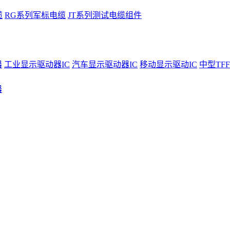
缆
RG系列军标电缆
JT系列测试电缆组件
器
工业显示驱动器IC
汽车显示驱动器IC
移动显示驱动IC
中型TFF
器