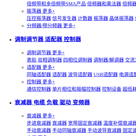
倍频带和多倍频带SMA产品
倍频器和乘法器
倍频
振荡器
更多+
压控振荡器
信号发生器
计数器
振荡器
晶体振荡器
分频器/预分频器
更多+
调制调节器 适配器 控制器
调制调节器
更多+
表贴
双相调制器
四相位调制器
调制器/解调器
交流
适配器
更多+
同轴适配器
适配器
波导适配器
USB适配器
电源适
控制器
更多+
通信控制器
单片相位和振幅控制器
控制设备
超低
衰减器 电缆 负载 驱动 变频器
衰减器
更多+
步进衰减器
衰减器
宽带固定衰减器
温度补偿衰减
手动衰减器
手动同轴衰减器
手动波导衰减器
固定