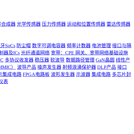
率合成器
光学传感器
压力传感器
运动和位置传感器
雷达传感器
牙SoCs
防尘帽
数字可调电容器
频率计数器
电池管理
接口与隔
器及ICs
光纤通道网络
宽带：CPE 网关、宽带网络基础设施
C
多协议收发器
稳压器
软波导
数据路径管理
GaN晶圆
线性产
MIC）
波导产品
噪声发生器
射频浪涌保护器
DLP产品
接口
示集成电路
FPGA电路板
波形发生器
示波器
集成电路
多芯片封
仪表