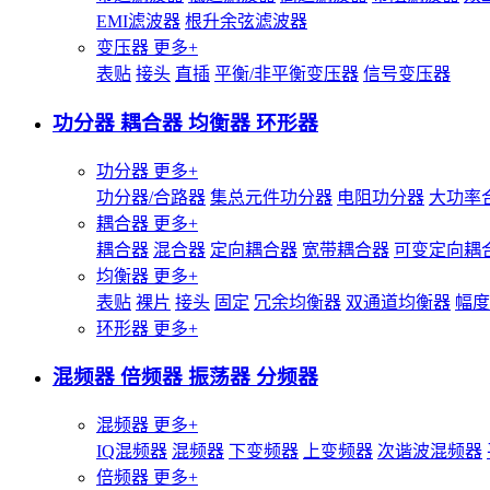
EMI滤波器
根升余弦滤波器
变压器
更多+
表贴
接头
直插
平衡/非平衡变压器
信号变压器
功分器 耦合器 均衡器 环形器
功分器
更多+
功分器/合路器
集总元件功分器
电阻功分器
大功率
耦合器
更多+
耦合器
混合器
定向耦合器
宽带耦合器
可变定向耦
均衡器
更多+
表贴
裸片
接头
固定
冗余均衡器
双通道均衡器
幅度
环形器
更多+
混频器 倍频器 振荡器 分频器
混频器
更多+
IQ混频器
混频器
下变频器
上变频器
次谐波混频器
倍频器
更多+