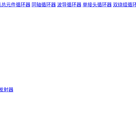
集总元件循环器
同轴循环器
波导循环器
单接头循环器
双绕组循
发射器