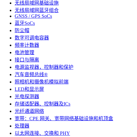
无线局域网基础设施
无线局域网蓝牙组合
GNSS / GPS SoCs
蓝牙SoCs
防尘帽
数字可调电容器
频率计数器
电池管理
接口与隔离
电源监视器，控制器和保护
汽车音频总线®
照相机和摄像机模拟前端
LED和显示屏
光电探测器
存储适配器、控制器及ICs
光纤通道网络
宽带：CPE 网关、宽带网络基础设施和机顶盒
处理器
以太网连接、交换和 PHY