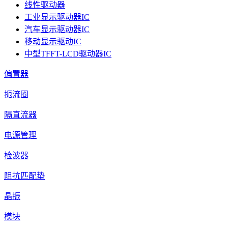
线性驱动器
工业显示驱动器IC
汽车显示驱动器IC
移动显示驱动IC
中型TFFT-LCD驱动器IC
偏置器
扼流圈
隔直流器
电源管理
检波器
阻抗匹配垫
晶振
模块