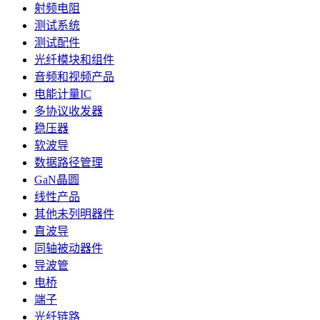
射频电阻
测试系统
测试配件
光纤模块和组件
音频和视频产品
电能计量IC
多协议收发器
稳压器
软波导
数据路径管理
GaN晶圆
线性产品
其他未列明器件
直波导
同轴被动器件
导波管
电桥
端子
光纤链路