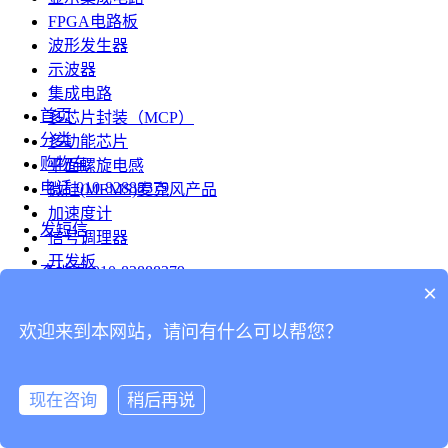
FPGA电路板
波形发生器
示波器
集成电路
首页
多芯片封装（MCP）
分类
多功能芯片
购物车
平面螺旋电感
电话
010-82888379
微硅(MEMS)麦克风产品
加速度计
发短信
信号调理器
开发板
查地图
010-82888379
模组
×
RF射频芯片
发邮件
欢迎来到本网站，请问有什么可以帮您？
台式仪表
留言
连接器
分享
现在咨询
稍后再说
连接器
我的
旋转连接器