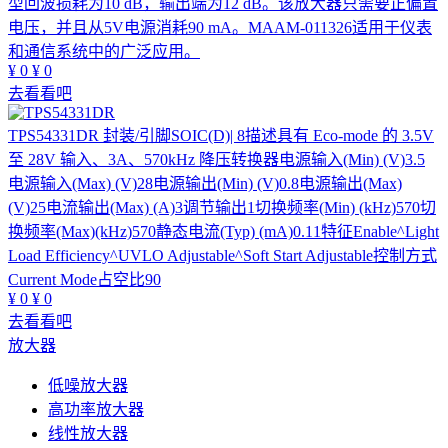
型回波损耗为10 dB，输出端为12 dB。该放大器只需要正偏置
电压，并且从5V电源消耗90 mA。MAAM-011326适用于仪表
和通信系统中的广泛应用。
¥
0
¥
0
去看看吧
TPS54331DR
封装/引脚SOIC(D)| 8描述具有 Eco-mode 的 3.5V
至 28V 输入、3A、570kHz 降压转换器电源输入(Min) (V)3.5
电源输入(Max) (V)28电源输出(Min) (V)0.8电源输出(Max)
(V)25电流输出(Max) (A)3调节输出1切换频率(Min) (kHz)570切
换频率(Max)(kHz)570静态电流(Typ) (mA)0.11特征Enable^Light
Load Efficiency^UVLO Adjustable^Soft Start Adjustable控制方式
Current Mode占空比90
¥
0
¥
0
去看看吧
放大器
低噪放大器
高功率放大器
线性放大器