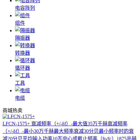
电容阵列
组件
隔振器
转换器
循环器
工具
电缆
商城热卖
LFCN-1575+
衰减频率（+/-δf）-最大值35万千赫衰减频率
（+/-δf）-最小30万千赫最大频率衰减30分贝最小频率时的衰
减20分贝平均输入功率10瓦中心或截止频率（fo/fc）1875兆赫