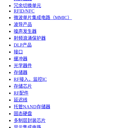
冗余切换单元
RFID/NFC
微波单片集成电路（MMIC）
波导产品
噪声发生器
射频浪涌保护器
DLP产品
接口
缓冲器
光学器件
存储器
RF接入，监控IC
存储芯片
RF配件
延迟线
托管NAND存储器
固态硬盘
多制层封装芯片
显示集成电路