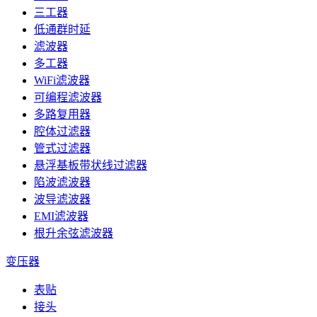
三工器
低通群时延
滤波器
多工器
WiFi滤波器
可编程滤波器
多路复用器
腔体过滤器
管式过滤器
悬浮基板带状线过滤器
陷波滤波器
波导滤波器
EMI滤波器
根升余弦滤波器
变压器
表贴
接头