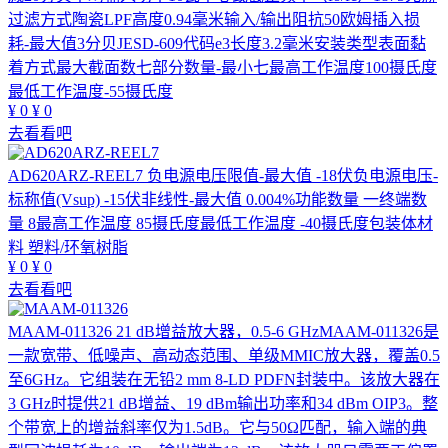
过滤方式陶瓷LPF高度0.94毫米输入/输出阻抗50欧姆插入损
耗-最大值3分贝JESD-609代码e3长度3.2毫米安装类型表面黏
着方式最大截面数七部分数量-最小七最高工作温度100摄氏度
最低工作温度-55摄氏度
¥
0
¥
0
去看看吧
AD620ARZ-REEL7
负电源电压限值-最大值 -18伏负电源电压-
标称值(Vsup) -15伏非线性-最大值 0.004%功能数量 一终端数
量 8最高工作温度 85摄氏度最低工作温度 -40摄氏度包装体材
料 塑料/环氧树脂
¥
0
¥
0
去看看吧
MAAM-011326
21 dB增益放大器，0.5-6 GHzMAAM-011326是
一款宽带、低噪声、高动态范围、单级MMIC放大器，覆盖0.5
至6GHz。它组装在无铅2 mm 8-LD PDFN封装中。该放大器在
3 GHz时提供21 dB增益、19 dBm输出功率和34 dBm OIP3。整
个带宽上的增益斜率仅为1.5dB。它与50Ω匹配，输入端的典