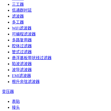
三工器
低通群时延
滤波器
多工器
WiFi滤波器
可编程滤波器
多路复用器
腔体过滤器
管式过滤器
悬浮基板带状线过滤器
陷波滤波器
波导滤波器
EMI滤波器
根升余弦滤波器
变压器
表贴
接头