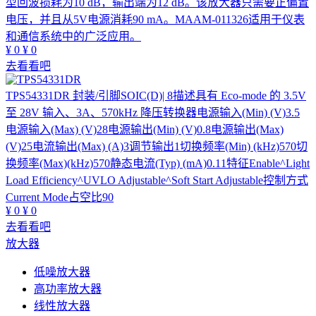
型回波损耗为10 dB，输出端为12 dB。该放大器只需要正偏置
电压，并且从5V电源消耗90 mA。MAAM-011326适用于仪表
和通信系统中的广泛应用。
¥
0
¥
0
去看看吧
TPS54331DR
封装/引脚SOIC(D)| 8描述具有 Eco-mode 的 3.5V
至 28V 输入、3A、570kHz 降压转换器电源输入(Min) (V)3.5
电源输入(Max) (V)28电源输出(Min) (V)0.8电源输出(Max)
(V)25电流输出(Max) (A)3调节输出1切换频率(Min) (kHz)570切
换频率(Max)(kHz)570静态电流(Typ) (mA)0.11特征Enable^Light
Load Efficiency^UVLO Adjustable^Soft Start Adjustable控制方式
Current Mode占空比90
¥
0
¥
0
去看看吧
放大器
低噪放大器
高功率放大器
线性放大器