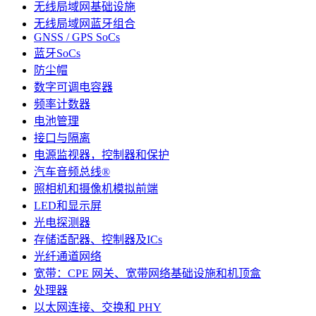
无线局域网基础设施
无线局域网蓝牙组合
GNSS / GPS SoCs
蓝牙SoCs
防尘帽
数字可调电容器
频率计数器
电池管理
接口与隔离
电源监视器，控制器和保护
汽车音频总线®
照相机和摄像机模拟前端
LED和显示屏
光电探测器
存储适配器、控制器及ICs
光纤通道网络
宽带：CPE 网关、宽带网络基础设施和机顶盒
处理器
以太网连接、交换和 PHY