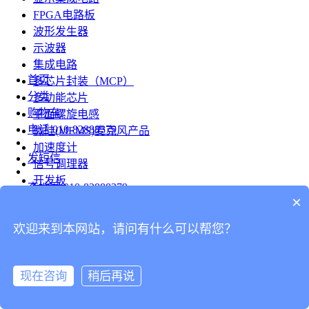
FPGA电路板
波形发生器
示波器
集成电路
首页
多芯片封装（MCP）
分类
多功能芯片
购物车
平面螺旋电感
电话
010-82888379
微硅(MEMS)麦克风产品
加速度计
发短信
信号调理器
开发板
查地图
010-82888379
模组
×
RF射频芯片
发邮件
欢迎来到本网站，请问有什么可以帮您？
台式仪表
留言
连接器
分享
现在咨询
稍后再说
连接器
我的
旋转连接器