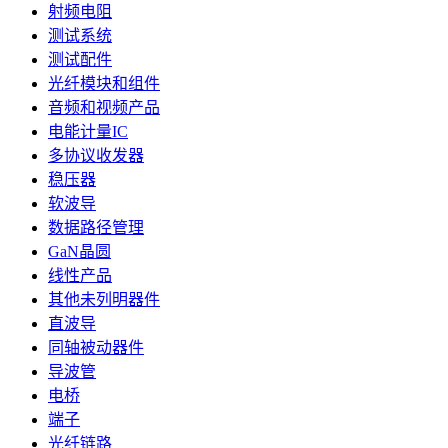
射频电阻
测试系统
测试配件
光纤模块和组件
音频和视频产品
电能计量IC
多协议收发器
稳压器
软波导
数据路径管理
GaN晶圆
线性产品
其他未列明器件
直波导
同轴被动器件
导波管
电桥
端子
光纤链路