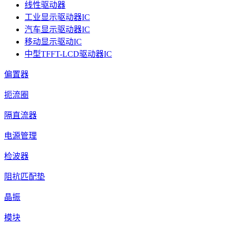
线性驱动器
工业显示驱动器IC
汽车显示驱动器IC
移动显示驱动IC
中型TFFT-LCD驱动器IC
偏置器
扼流圈
隔直流器
电源管理
检波器
阻抗匹配垫
晶振
模块