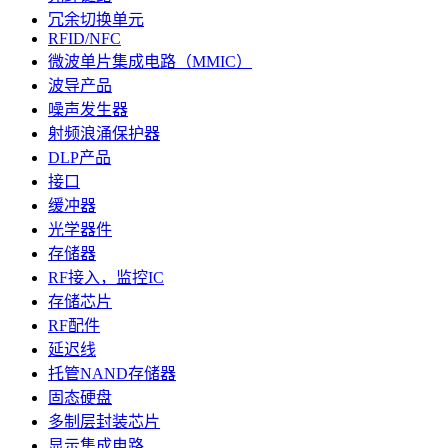
冗余切换单元
RFID/NFC
微波单片集成电路（MMIC）
波导产品
噪声发生器
射频浪涌保护器
DLP产品
接口
缓冲器
光学器件
存储器
RF接入，监控IC
存储芯片
RF配件
延迟线
托管NAND存储器
固态硬盘
多制层封装芯片
显示集成电路