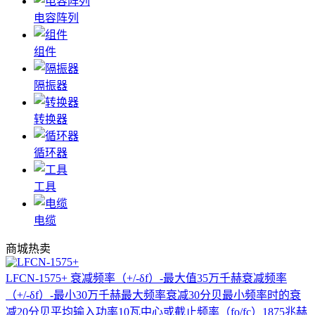
电容阵列
组件
隔振器
转换器
循环器
工具
电缆
商城热卖
LFCN-1575+
衰减频率（+/-δf）-最大值35万千赫衰减频率
（+/-δf）-最小30万千赫最大频率衰减30分贝最小频率时的衰
减20分贝平均输入功率10瓦中心或截止频率（fo/fc）1875兆赫