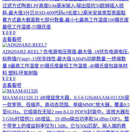
过滤方式陶瓷LPF高度0.94毫米输入/输出阻抗50欧姆插入损
耗-最大值3分贝JESD-609代码e3长度3.2毫米安装类型表面黏
着方式最大截面数七部分数量-最小七最高工作温度100摄氏度
最低工作温度-55摄氏度
¥
0
¥
0
去看看吧
AD620ARZ-REEL7
负电源电压限值-最大值 -18伏负电源电压-
标称值(Vsup) -15伏非线性-最大值 0.004%功能数量 一终端数
量 8最高工作温度 85摄氏度最低工作温度 -40摄氏度包装体材
料 塑料/环氧树脂
¥
0
¥
0
去看看吧
MAAM-011326
21 dB增益放大器，0.5-6 GHzMAAM-011326是
一款宽带、低噪声、高动态范围、单级MMIC放大器，覆盖0.5
至6GHz。它组装在无铅2 mm 8-LD PDFN封装中。该放大器在
3 GHz时提供21 dB增益、19 dBm输出功率和34 dBm OIP3。整
个带宽上的增益斜率仅为1.5dB。它与50Ω匹配，输入端的典