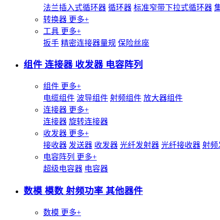
法兰插入式循环器
循环器
标准窄带下拉式循环器
转换器
更多+
工具
更多+
扳手
精密连接器量规
保险丝座
组件 连接器 收发器 电容阵列
组件
更多+
电缆组件
波导组件
射频组件
放大器组件
连接器
更多+
连接器
旋转连接器
收发器
更多+
接收器
发送器
收发器
光纤发射器
光纤接收器
射频
电容阵列
更多+
超级电容器
电容器
数模 模数 射频功率 其他器件
数模
更多+