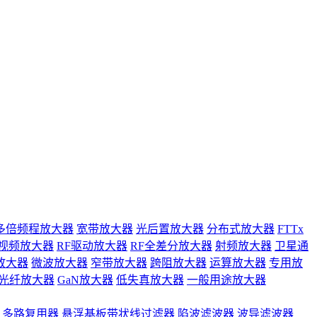
多倍频程放大器
宽带放大器
光后置放大器
分布式放大器
FTTx
视频放大器
RF驱动放大器
RF全差分放大器
射频放大器
卫星通
放大器
微波放大器
窄带放大器
跨阻放大器
运算放大器
专用放
光纤放大器
GaN放大器
低失真放大器
一般用途放大器
多路复用器
悬浮基板带状线过滤器
陷波滤波器
波导滤波器