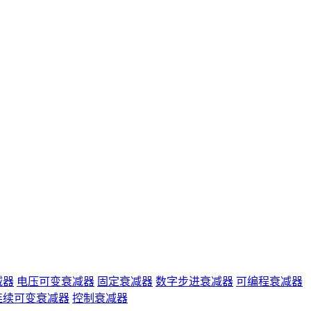
减器
电压可变衰减器
固定衰减器
数字步进衰减器
可编程衰减器
连续可变衰减器
控制衰减器