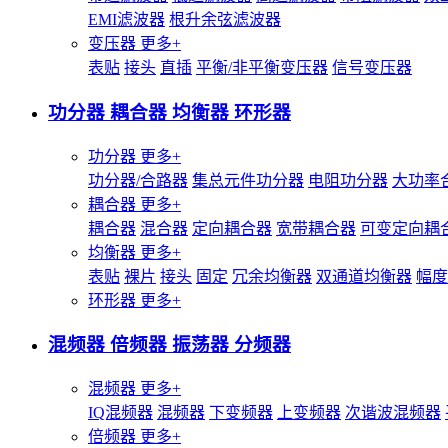
EMI滤波器
根升余弦滤波器
变压器
更多+
表贴
接头
直插
平衡/非平衡变压器
信号变压器
功分器 耦合器 均衡器 环形器
功分器
更多+
功分器/合路器
集总元件功分器
电阻功分器
大功率
耦合器
更多+
耦合器
混合器
定向耦合器
宽带耦合器
可变定向耦
均衡器
更多+
表贴
裸片
接头
固定
冗余均衡器
双通道均衡器
幅度
环形器
更多+
混频器 倍频器 振荡器 分频器
混频器
更多+
IQ混频器
混频器
下变频器
上变频器
次谐波混频器
倍频器
更多+