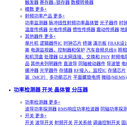
触发器
寄存器--锁存器
数模转换器
模数
更多+
射频功率产品
更多+
功率监测器
脉冲线性射频功率晶体管
光子器件
时
温度传感器
光电传感器
惯性传感器
震动传感器
地
其他器件
更多+
单片机
逻辑器件IC
时钟芯片
终端
演示板
FBAR设
离
电源监视器，控制器和保护
汽车音频总线®
照相
和机顶盒
处理器
以太网连接、交换和 PHY
射频电
品
其他未列明器件
直波导
同轴被动器件
导波管
电
缓冲器
光学器件
存储器
RF接入，监控IC
存储芯片
装（MCP）
多功能芯片
平面螺旋电感
微硅(MEM
功率检测器 开关 晶体管 分压器
功率检测器
更多+
波导功率探测器
RMS响应功率检波器
同轴功率探
开关
更多+
开关
波导开关
射频开关
开关系统
调谐控制开关
固