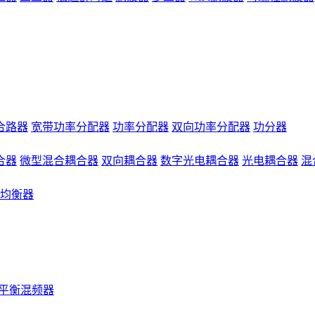
合路器
宽带功率分配器
功率分配器
双向功率分配器
功分器
合器
微型混合耦合器
双向耦合器
数字光电耦合器
光电耦合器
混
均衡器
平衡混频器