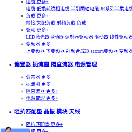
电缆
更多+
电缆
低损耗稳相电缆
半刚同轴电缆
JR系列半柔电
负载
更多+
端接/失配负载
射频负载
负载
驱动
更多+
LED激光器驱动器
调制器驱动器
驱动器
线性驱动
变频器
更多+
上变频器
下变频器
射频合成器
satcom变频器
变频
偏置器 扼流圈 隔直流器 电源管理
偏置器
更多+
扼流圈
更多+
隔直流器
更多+
电源管理
更多+
阻抗匹配垫 晶振 模块 天线
阻抗匹配垫
更多+
晶振
更多+