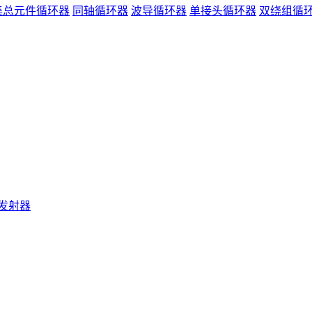
集总元件循环器
同轴循环器
波导循环器
单接头循环器
双绕组循
发射器