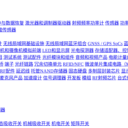
钟与数据恢复
激光器和调制器驱动器
射频频率功率计
传感器
功
震传感器
计
无线局域网基础设施
无线局域网蓝牙组合
GNSS / GPS SoCs
蓝
机和摄像机模拟前端
LED和显示屏
光电探测器
存储适配器、控制
阻
测试系统
测试配件
光纤模块和组件
音频和视频产品
电能计量I
桥
端子
光纤链路
冗余切换单元
RFID/NFC
微波单片集成电路（M
RF配件
延迟线
托管NAND存储器
固态硬盘
多制层封装芯片
显
S)麦克风产品
加速度计
信号调理器
开发板
模组
RF射频芯片
台式
测器
态吸收开关
机械吸收开关
机电开关
矩阵开关