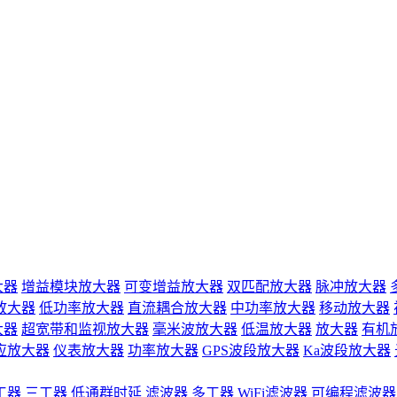
大器
增益模块放大器
可变增益放大器
双匹配放大器
脉冲放大器
放大器
低功率放大器
直流耦合放大器
中功率放大器
移动放大器
大器
超宽带和监视放大器
毫米波放大器
低温放大器
放大器
有机
应放大器
仪表放大器
功率放大器
GPS波段放大器
Ka波段放大器
工器
三工器
低通群时延
滤波器
多工器
WiFi滤波器
可编程滤波器