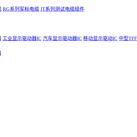
缆
RG系列军标电缆
JT系列测试电缆组件
器
工业显示驱动器IC
汽车显示驱动器IC
移动显示驱动IC
中型TFF
器