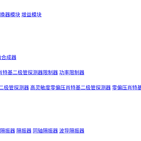
换器模块
增益模块
微合成器
肖特基二极管探测器限制器
功率限制器
二极管探测器
高灵敏度零偏压肖特基二极管探测器
零偏压肖特
隔振器
隔振器
同轴隔振器
波导隔振器