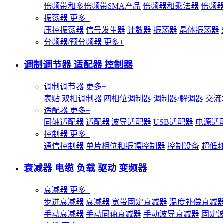
倍频带和多倍频带SMA产品
倍频器和乘法器
倍频
振荡器
更多+
压控振荡器
信号发生器
计数器
振荡器
晶体振荡器
分频器/预分频器
更多+
调制调节器 适配器 控制器
调制调节器
更多+
表贴
双相调制器
四相位调制器
调制器/解调器
交流
适配器
更多+
同轴适配器
适配器
波导适配器
USB适配器
电源适
控制器
更多+
通信控制器
单片相位和振幅控制器
控制设备
超低
衰减器 电缆 负载 驱动 变频器
衰减器
更多+
步进衰减器
衰减器
宽带固定衰减器
温度补偿衰减
手动衰减器
手动同轴衰减器
手动波导衰减器
固定