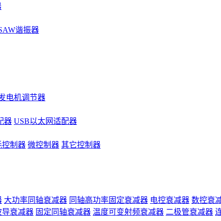
器
SAW谐振器
发电机调节器
配器
USB以太网适配器
耗控制器
微控制器
其它控制器
器
大功率同轴衰减器
同轴高功率固定衰减器
电控衰减器
数控衰
波导衰减器
固定同轴衰减器
温度可变射频衰减器
二极管衰减器