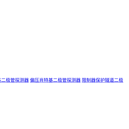
基二极管探测器
偏压肖特基二极管探测器
限制器保护隧道二极