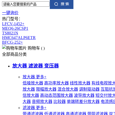
一键询价
热门型号：
LFCV-1452+
MEQ6-26CSP1
TS8021N
HMC647ALP6ETR
BFCG-252+
购物车
(
)
全部商品分类
放大器 滤波器 变压器
放大器
更多+
低噪放大器
高功率放大器
线性放大器
有线电视放
放大器
限幅放大器
混合放大器
调制驱动器
互阻抗
信放大器
高动态范围放大器
波导放大器
短交付放
大器
音频放大器
比较器
单端转差分放大器
电流感
滤波器
更多+
带通滤波器
低通滤波器
高通滤波器
带阻滤波器
双