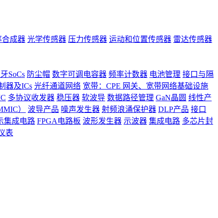
率合成器
光学传感器
压力传感器
运动和位置传感器
雷达传感器
牙SoCs
防尘帽
数字可调电容器
频率计数器
电池管理
接口与隔
器及ICs
光纤通道网络
宽带：CPE 网关、宽带网络基础设施
C
多协议收发器
稳压器
软波导
数据路径管理
GaN晶圆
线性产
MIC）
波导产品
噪声发生器
射频浪涌保护器
DLP产品
接口
示集成电路
FPGA电路板
波形发生器
示波器
集成电路
多芯片封
仪表