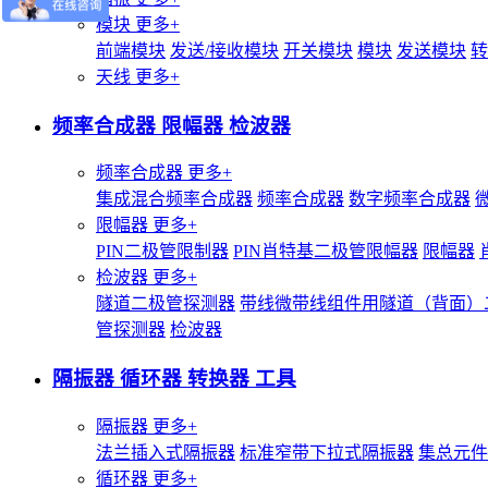
模块
更多+
前端模块
发送/接收模块
开关模块
模块
发送模块
转
天线
更多+
频率合成器 限幅器 检波器
频率合成器
更多+
集成混合频率合成器
频率合成器
数字频率合成器
限幅器
更多+
PIN二极管限制器
PIN肖特基二极管限幅器
限幅器
检波器
更多+
隧道二极管探测器
带线微带线组件用隧道（背面）
管探测器
检波器
隔振器 循环器 转换器 工具
隔振器
更多+
法兰插入式隔振器
标准窄带下拉式隔振器
集总元件
循环器
更多+