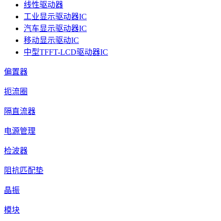
线性驱动器
工业显示驱动器IC
汽车显示驱动器IC
移动显示驱动IC
中型TFFT-LCD驱动器IC
偏置器
扼流圈
隔直流器
电源管理
检波器
阻抗匹配垫
晶振
模块