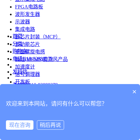
FPGA电路板
波形发生器
示波器
集成电路
首页
多芯片封装（MCP）
分类
多功能芯片
购物车
平面螺旋电感
电话
010-82888379
微硅(MEMS)麦克风产品
加速度计
发短信
信号调理器
开发板
查地图
010-82888379
模组
×
RF射频芯片
发邮件
欢迎来到本网站，请问有什么可以帮您？
台式仪表
留言
连接器
分享
现在咨询
稍后再说
连接器
我的
旋转连接器