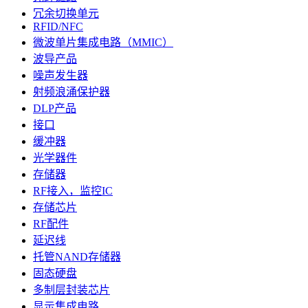
冗余切换单元
RFID/NFC
微波单片集成电路（MMIC）
波导产品
噪声发生器
射频浪涌保护器
DLP产品
接口
缓冲器
光学器件
存储器
RF接入，监控IC
存储芯片
RF配件
延迟线
托管NAND存储器
固态硬盘
多制层封装芯片
显示集成电路