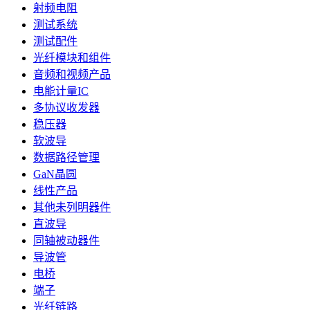
射频电阻
测试系统
测试配件
光纤模块和组件
音频和视频产品
电能计量IC
多协议收发器
稳压器
软波导
数据路径管理
GaN晶圆
线性产品
其他未列明器件
直波导
同轴被动器件
导波管
电桥
端子
光纤链路