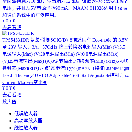
型回波损耗为10 dB，输出端为12 dB。该放大器只需要正偏置
电压，并且从5V电源消耗90 mA。MAAM-011326适用于仪表
和通信系统中的广泛应用。
¥
0
¥
0
去看看吧
TPS54331DR
封装/引脚SOIC(D)| 8描述具有 Eco-mode 的 3.5V
至 28V 输入、3A、570kHz 降压转换器电源输入(Min) (V)3.5
电源输入(Max) (V)28电源输出(Min) (V)0.8电源输出(Max)
(V)25电流输出(Max) (A)3调节输出1切换频率(Min) (kHz)570切
换频率(Max)(kHz)570静态电流(Typ) (mA)0.11特征Enable^Light
Load Efficiency^UVLO Adjustable^Soft Start Adjustable控制方式
Current Mode占空比90
¥
0
¥
0
去看看吧
放大器
低噪放大器
高功率放大器
线性放大器