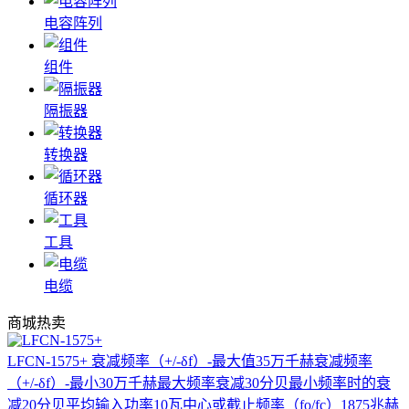
电容阵列
组件
隔振器
转换器
循环器
工具
电缆
商城热卖
LFCN-1575+
衰减频率（+/-δf）-最大值35万千赫衰减频率
（+/-δf）-最小30万千赫最大频率衰减30分贝最小频率时的衰
减20分贝平均输入功率10瓦中心或截止频率（fo/fc）1875兆赫