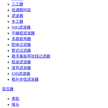
三工器
低通群时延
滤波器
多工器
WiFi滤波器
可编程滤波器
多路复用器
腔体过滤器
管式过滤器
悬浮基板带状线过滤器
陷波滤波器
波导滤波器
EMI滤波器
根升余弦滤波器
变压器
表贴
接头