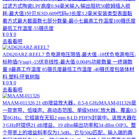
过滤方式陶瓷LPF高度0.94毫米输入/输出阻抗50欧姆插入损
耗-最大值3分贝JESD-609代码e3长度3.2毫米安装类型表面黏
着方式最大截面数七部分数量-最小七最高工作温度100摄氏度
最低工作温度-55摄氏度
¥
0
¥
0
去看看吧
AD620ARZ-REEL7
负电源电压限值-最大值 -18伏负电源电压-
标称值(Vsup) -15伏非线性-最大值 0.004%功能数量 一终端数
量 8最高工作温度 85摄氏度最低工作温度 -40摄氏度包装体材
料 塑料/环氧树脂
¥
0
¥
0
去看看吧
MAAM-011326
21 dB增益放大器，0.5-6 GHzMAAM-011326是
一款宽带、低噪声、高动态范围、单级MMIC放大器，覆盖0.5
至6GHz。它组装在无铅2 mm 8-LD PDFN封装中。该放大器在
3 GHz时提供21 dB增益、19 dBm输出功率和34 dBm OIP3。整
个带宽上的增益斜率仅为1.5dB。它与50Ω匹配，输入端的典