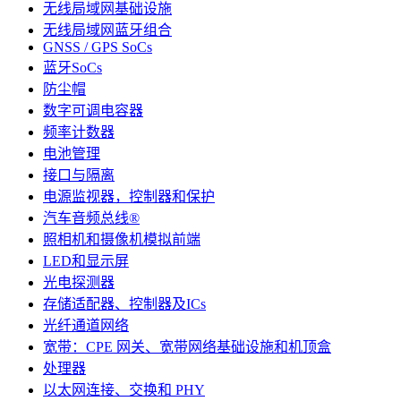
无线局域网基础设施
无线局域网蓝牙组合
GNSS / GPS SoCs
蓝牙SoCs
防尘帽
数字可调电容器
频率计数器
电池管理
接口与隔离
电源监视器，控制器和保护
汽车音频总线®
照相机和摄像机模拟前端
LED和显示屏
光电探测器
存储适配器、控制器及ICs
光纤通道网络
宽带：CPE 网关、宽带网络基础设施和机顶盒
处理器
以太网连接、交换和 PHY