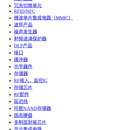
冗余切换单元
RFID/NFC
微波单片集成电路（MMIC）
波导产品
噪声发生器
射频浪涌保护器
DLP产品
接口
缓冲器
光学器件
存储器
RF接入，监控IC
存储芯片
RF配件
延迟线
托管NAND存储器
固态硬盘
多制层封装芯片
显示集成电路