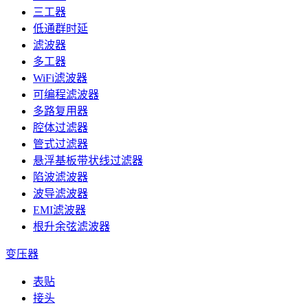
三工器
低通群时延
滤波器
多工器
WiFi滤波器
可编程滤波器
多路复用器
腔体过滤器
管式过滤器
悬浮基板带状线过滤器
陷波滤波器
波导滤波器
EMI滤波器
根升余弦滤波器
变压器
表贴
接头