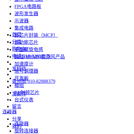
FPGA电路板
波形发生器
示波器
集成电路
首页
多芯片封装（MCP）
分类
多功能芯片
购物车
平面螺旋电感
电话
010-82888379
微硅(MEMS)麦克风产品
加速度计
发短信
信号调理器
开发板
查地图
010-82888379
模组
RF射频芯片
发邮件
台式仪表
留言
连接器
分享
连接器
我的
旋转连接器