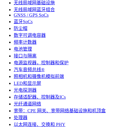
无线局域网基础设施
无线局域网蓝牙组合
GNSS / GPS SoCs
蓝牙SoCs
防尘帽
数字可调电容器
频率计数器
电池管理
接口与隔离
电源监视器，控制器和保护
汽车音频总线®
照相机和摄像机模拟前端
LED和显示屏
光电探测器
存储适配器、控制器及ICs
光纤通道网络
宽带：CPE 网关、宽带网络基础设施和机顶盒
处理器
以太网连接、交换和 PHY