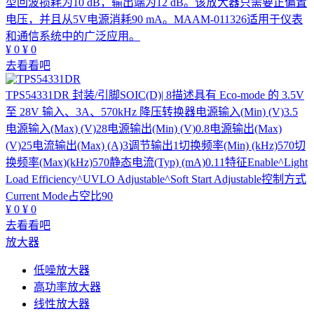
型回波损耗为10 dB，输出端为12 dB。该放大器只需要正偏置
电压，并且从5V电源消耗90 mA。MAAM-011326适用于仪表
和通信系统中的广泛应用。
¥
0
¥
0
去看看吧
TPS54331DR
封装/引脚SOIC(D)| 8描述具有 Eco-mode 的 3.5V
至 28V 输入、3A、570kHz 降压转换器电源输入(Min) (V)3.5
电源输入(Max) (V)28电源输出(Min) (V)0.8电源输出(Max)
(V)25电流输出(Max) (A)3调节输出1切换频率(Min) (kHz)570切
换频率(Max)(kHz)570静态电流(Typ) (mA)0.11特征Enable^Light
Load Efficiency^UVLO Adjustable^Soft Start Adjustable控制方式
Current Mode占空比90
¥
0
¥
0
去看看吧
放大器
低噪放大器
高功率放大器
线性放大器