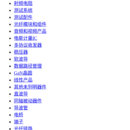
射频电阻
测试系统
测试配件
光纤模块和组件
音频和视频产品
电能计量IC
多协议收发器
稳压器
软波导
数据路径管理
GaN晶圆
线性产品
其他未列明器件
直波导
同轴被动器件
导波管
电桥
端子
光纤链路