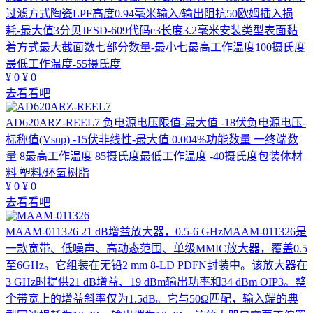
过滤方式陶瓷LPF高度0.94毫米输入/输出阻抗50欧姆插入损
耗-最大值3分贝JESD-609代码e3长度3.2毫米安装类型表面黏
着方式最大截面数七部分数量-最小七最高工作温度100摄氏度
最低工作温度-55摄氏度
¥
0
¥
0
去看看吧
AD620ARZ-REEL7
负电源电压限值-最大值 -18伏负电源电压-
标称值(Vsup) -15伏非线性-最大值 0.004%功能数量 一终端数
量 8最高工作温度 85摄氏度最低工作温度 -40摄氏度包装体材
料 塑料/环氧树脂
¥
0
¥
0
去看看吧
MAAM-011326
21 dB增益放大器，0.5-6 GHzMAAM-011326是
一款宽带、低噪声、高动态范围、单级MMIC放大器，覆盖0.5
至6GHz。它组装在无铅2 mm 8-LD PDFN封装中。该放大器在
3 GHz时提供21 dB增益、19 dBm输出功率和34 dBm OIP3。整
个带宽上的增益斜率仅为1.5dB。它与50Ω匹配，输入端的典