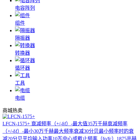
电容阵列
组件
隔振器
转换器
循环器
工具
电缆
商城热卖
LFCN-1575+
衰减频率（+/-δf）-最大值35万千赫衰减频率
（+/-δf）-最小30万千赫最大频率衰减30分贝最小频率时的衰
减20分贝平均输入功率10瓦中心或截止频率（fo/fc）1875兆赫