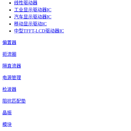
线性驱动器
工业显示驱动器IC
汽车显示驱动器IC
移动显示驱动IC
中型TFFT-LCD驱动器IC
偏置器
扼流圈
隔直流器
电源管理
检波器
阻抗匹配垫
晶振
模块