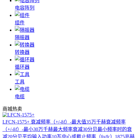
电容阵列
组件
隔振器
转换器
循环器
工具
电缆
商城热卖
LFCN-1575+
衰减频率（+/-δf）-最大值35万千赫衰减频率
（+/-δf）-最小30万千赫最大频率衰减30分贝最小频率时的衰
减20分贝平均输入功率10瓦中心或截止频率（fo/fc）1875兆赫