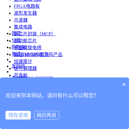
FPGA电路板
波形发生器
示波器
集成电路
首页
多芯片封装（MCP）
分类
多功能芯片
购物车
平面螺旋电感
电话
010-82888379
微硅(MEMS)麦克风产品
加速度计
发短信
信号调理器
开发板
查地图
010-82888379
模组
×
RF射频芯片
发邮件
欢迎来到本网站，请问有什么可以帮您？
台式仪表
留言
连接器
分享
现在咨询
稍后再说
连接器
我的
旋转连接器