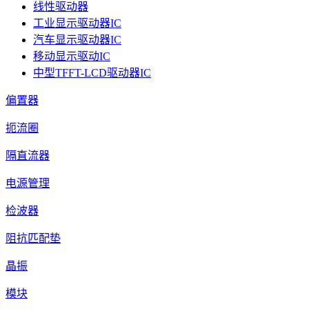
线性驱动器
工业显示驱动器IC
汽车显示驱动器IC
移动显示驱动IC
中型TFFT-LCD驱动器IC
偏置器
扼流圈
隔直流器
电源管理
检波器
阻抗匹配垫
晶振
模块