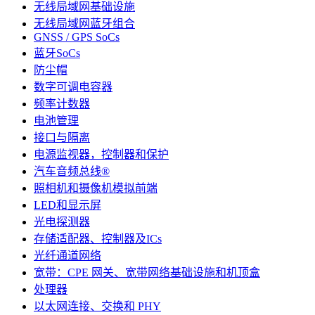
无线局域网基础设施
无线局域网蓝牙组合
GNSS / GPS SoCs
蓝牙SoCs
防尘帽
数字可调电容器
频率计数器
电池管理
接口与隔离
电源监视器，控制器和保护
汽车音频总线®
照相机和摄像机模拟前端
LED和显示屏
光电探测器
存储适配器、控制器及ICs
光纤通道网络
宽带：CPE 网关、宽带网络基础设施和机顶盒
处理器
以太网连接、交换和 PHY