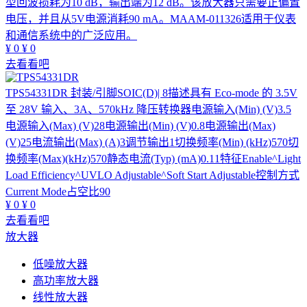
型回波损耗为10 dB，输出端为12 dB。该放大器只需要正偏置
电压，并且从5V电源消耗90 mA。MAAM-011326适用于仪表
和通信系统中的广泛应用。
¥
0
¥
0
去看看吧
TPS54331DR
封装/引脚SOIC(D)| 8描述具有 Eco-mode 的 3.5V
至 28V 输入、3A、570kHz 降压转换器电源输入(Min) (V)3.5
电源输入(Max) (V)28电源输出(Min) (V)0.8电源输出(Max)
(V)25电流输出(Max) (A)3调节输出1切换频率(Min) (kHz)570切
换频率(Max)(kHz)570静态电流(Typ) (mA)0.11特征Enable^Light
Load Efficiency^UVLO Adjustable^Soft Start Adjustable控制方式
Current Mode占空比90
¥
0
¥
0
去看看吧
放大器
低噪放大器
高功率放大器
线性放大器