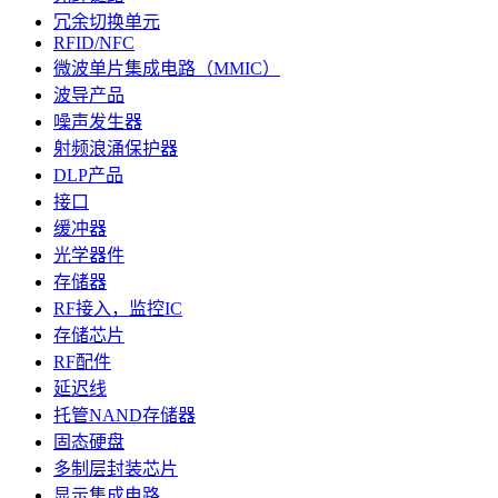
冗余切换单元
RFID/NFC
微波单片集成电路（MMIC）
波导产品
噪声发生器
射频浪涌保护器
DLP产品
接口
缓冲器
光学器件
存储器
RF接入，监控IC
存储芯片
RF配件
延迟线
托管NAND存储器
固态硬盘
多制层封装芯片
显示集成电路