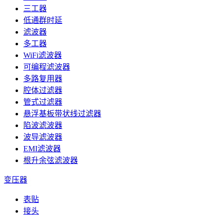
三工器
低通群时延
滤波器
多工器
WiFi滤波器
可编程滤波器
多路复用器
腔体过滤器
管式过滤器
悬浮基板带状线过滤器
陷波滤波器
波导滤波器
EMI滤波器
根升余弦滤波器
变压器
表贴
接头