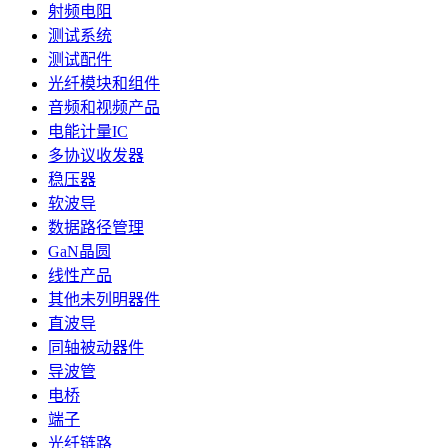
射频电阻
测试系统
测试配件
光纤模块和组件
音频和视频产品
电能计量IC
多协议收发器
稳压器
软波导
数据路径管理
GaN晶圆
线性产品
其他未列明器件
直波导
同轴被动器件
导波管
电桥
端子
光纤链路