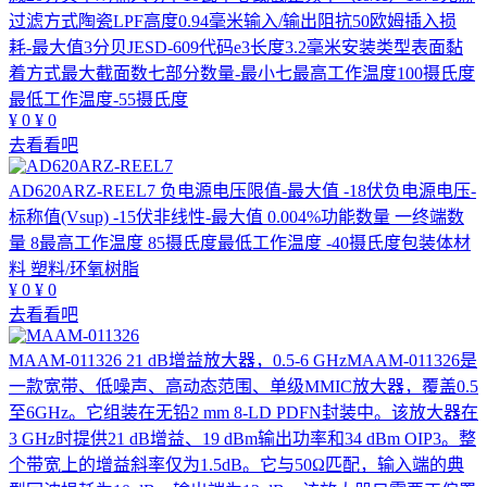
过滤方式陶瓷LPF高度0.94毫米输入/输出阻抗50欧姆插入损
耗-最大值3分贝JESD-609代码e3长度3.2毫米安装类型表面黏
着方式最大截面数七部分数量-最小七最高工作温度100摄氏度
最低工作温度-55摄氏度
¥
0
¥
0
去看看吧
AD620ARZ-REEL7
负电源电压限值-最大值 -18伏负电源电压-
标称值(Vsup) -15伏非线性-最大值 0.004%功能数量 一终端数
量 8最高工作温度 85摄氏度最低工作温度 -40摄氏度包装体材
料 塑料/环氧树脂
¥
0
¥
0
去看看吧
MAAM-011326
21 dB增益放大器，0.5-6 GHzMAAM-011326是
一款宽带、低噪声、高动态范围、单级MMIC放大器，覆盖0.5
至6GHz。它组装在无铅2 mm 8-LD PDFN封装中。该放大器在
3 GHz时提供21 dB增益、19 dBm输出功率和34 dBm OIP3。整
个带宽上的增益斜率仅为1.5dB。它与50Ω匹配，输入端的典