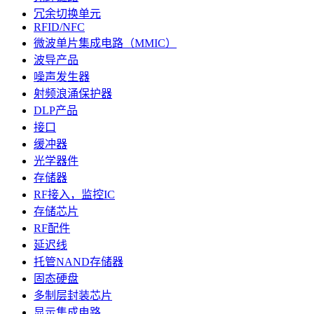
冗余切换单元
RFID/NFC
微波单片集成电路（MMIC）
波导产品
噪声发生器
射频浪涌保护器
DLP产品
接口
缓冲器
光学器件
存储器
RF接入，监控IC
存储芯片
RF配件
延迟线
托管NAND存储器
固态硬盘
多制层封装芯片
显示集成电路