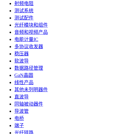
射频电阻
测试系统
测试配件
光纤模块和组件
音频和视频产品
电能计量IC
多协议收发器
稳压器
软波导
数据路径管理
GaN晶圆
线性产品
其他未列明器件
直波导
同轴被动器件
导波管
电桥
端子
光纤链路