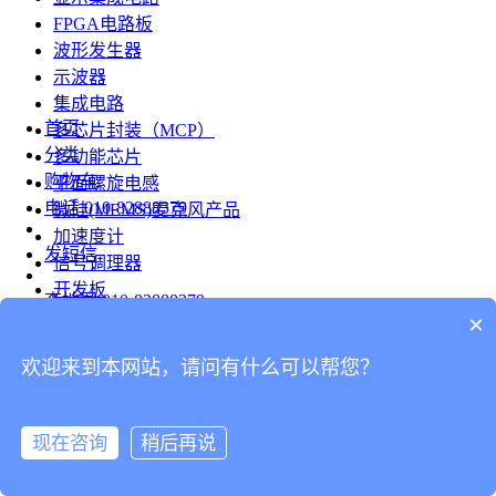
FPGA电路板
波形发生器
示波器
集成电路
首页
多芯片封装（MCP）
分类
多功能芯片
购物车
平面螺旋电感
电话
010-82888379
微硅(MEMS)麦克风产品
加速度计
发短信
信号调理器
开发板
查地图
010-82888379
模组
×
RF射频芯片
发邮件
欢迎来到本网站，请问有什么可以帮您？
台式仪表
留言
连接器
分享
现在咨询
稍后再说
连接器
我的
旋转连接器