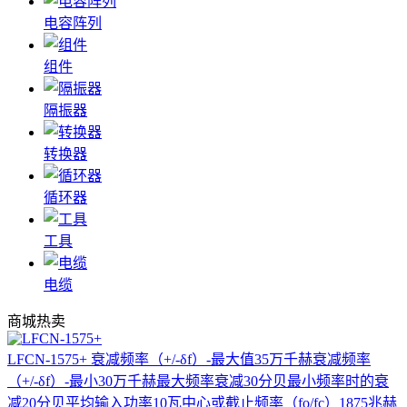
电容阵列
组件
隔振器
转换器
循环器
工具
电缆
商城热卖
LFCN-1575+
衰减频率（+/-δf）-最大值35万千赫衰减频率
（+/-δf）-最小30万千赫最大频率衰减30分贝最小频率时的衰
减20分贝平均输入功率10瓦中心或截止频率（fo/fc）1875兆赫