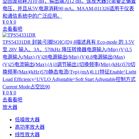
型回波损耗为10 dB，输出端为12 dB。该放大器只需要正偏置
电压，并且从5V电源消耗90 mA。MAAM-011326适用于仪表
和通信系统中的广泛应用。
¥
0
¥
0
去看看吧
TPS54331DR
封装/引脚SOIC(D)| 8描述具有 Eco-mode 的 3.5V
至 28V 输入、3A、570kHz 降压转换器电源输入(Min) (V)3.5
电源输入(Max) (V)28电源输出(Min) (V)0.8电源输出(Max)
(V)25电流输出(Max) (A)3调节输出1切换频率(Min) (kHz)570切
换频率(Max)(kHz)570静态电流(Typ) (mA)0.11特征Enable^Light
Load Efficiency^UVLO Adjustable^Soft Start Adjustable控制方式
Current Mode占空比90
¥
0
¥
0
去看看吧
放大器
低噪放大器
高功率放大器
线性放大器