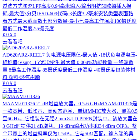
过滤方式陶瓷LPF高度0.94毫米输入/输出阻抗50欧姆插入损
耗-最大值3分贝JESD-609代码e3长度3.2毫米安装类型表面黏
着方式最大截面数七部分数量-最小七最高工作温度100摄氏度
最低工作温度-55摄氏度
¥
0
¥
0
去看看吧
AD620ARZ-REEL7
负电源电压限值-最大值 -18伏负电源电压-
标称值(Vsup) -15伏非线性-最大值 0.004%功能数量 一终端数
量 8最高工作温度 85摄氏度最低工作温度 -40摄氏度包装体材
料 塑料/环氧树脂
¥
0
¥
0
去看看吧
MAAM-011326
21 dB增益放大器，0.5-6 GHzMAAM-011326是
一款宽带、低噪声、高动态范围、单级MMIC放大器，覆盖0.5
至6GHz。它组装在无铅2 mm 8-LD PDFN封装中。该放大器在
3 GHz时提供21 dB增益、19 dBm输出功率和34 dBm OIP3。整
个带宽上的增益斜率仅为1.5dB。它与50Ω匹配，输入端的典