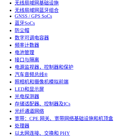
无线局域网基础设施
无线局域网蓝牙组合
GNSS / GPS SoCs
蓝牙SoCs
防尘帽
数字可调电容器
频率计数器
电池管理
接口与隔离
电源监视器，控制器和保护
汽车音频总线®
照相机和摄像机模拟前端
LED和显示屏
光电探测器
存储适配器、控制器及ICs
光纤通道网络
宽带：CPE 网关、宽带网络基础设施和机顶盒
处理器
以太网连接、交换和 PHY