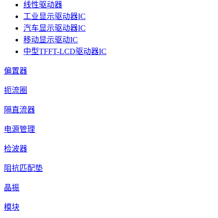
线性驱动器
工业显示驱动器IC
汽车显示驱动器IC
移动显示驱动IC
中型TFFT-LCD驱动器IC
偏置器
扼流圈
隔直流器
电源管理
检波器
阻抗匹配垫
晶振
模块