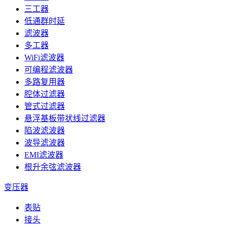
三工器
低通群时延
滤波器
多工器
WiFi滤波器
可编程滤波器
多路复用器
腔体过滤器
管式过滤器
悬浮基板带状线过滤器
陷波滤波器
波导滤波器
EMI滤波器
根升余弦滤波器
变压器
表贴
接头