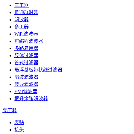
三工器
低通群时延
滤波器
多工器
WiFi滤波器
可编程滤波器
多路复用器
腔体过滤器
管式过滤器
悬浮基板带状线过滤器
陷波滤波器
波导滤波器
EMI滤波器
根升余弦滤波器
变压器
表贴
接头