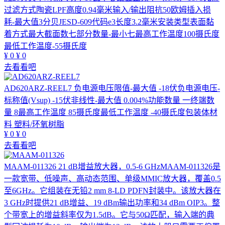
过滤方式陶瓷LPF高度0.94毫米输入/输出阻抗50欧姆插入损
耗-最大值3分贝JESD-609代码e3长度3.2毫米安装类型表面黏
着方式最大截面数七部分数量-最小七最高工作温度100摄氏度
最低工作温度-55摄氏度
¥
0
¥
0
去看看吧
AD620ARZ-REEL7
负电源电压限值-最大值 -18伏负电源电压-
标称值(Vsup) -15伏非线性-最大值 0.004%功能数量 一终端数
量 8最高工作温度 85摄氏度最低工作温度 -40摄氏度包装体材
料 塑料/环氧树脂
¥
0
¥
0
去看看吧
MAAM-011326
21 dB增益放大器，0.5-6 GHzMAAM-011326是
一款宽带、低噪声、高动态范围、单级MMIC放大器，覆盖0.5
至6GHz。它组装在无铅2 mm 8-LD PDFN封装中。该放大器在
3 GHz时提供21 dB增益、19 dBm输出功率和34 dBm OIP3。整
个带宽上的增益斜率仅为1.5dB。它与50Ω匹配，输入端的典