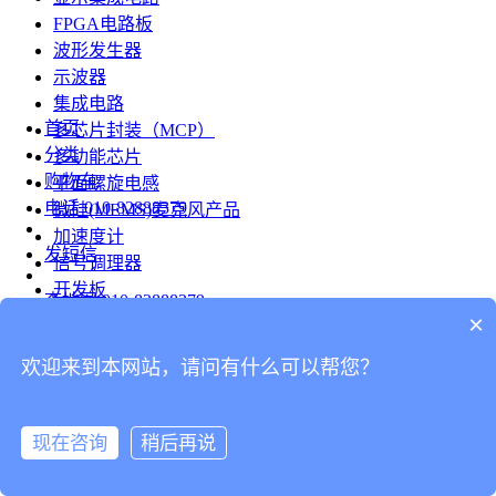
FPGA电路板
波形发生器
示波器
集成电路
首页
多芯片封装（MCP）
分类
多功能芯片
购物车
平面螺旋电感
电话
010-82888379
微硅(MEMS)麦克风产品
加速度计
发短信
信号调理器
开发板
查地图
010-82888379
模组
×
RF射频芯片
发邮件
欢迎来到本网站，请问有什么可以帮您？
台式仪表
留言
连接器
分享
现在咨询
稍后再说
连接器
我的
旋转连接器