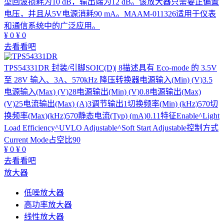
型回波损耗为10 dB，输出端为12 dB。该放大器只需要正偏置
电压，并且从5V电源消耗90 mA。MAAM-011326适用于仪表
和通信系统中的广泛应用。
¥
0
¥
0
去看看吧
TPS54331DR
封装/引脚SOIC(D)| 8描述具有 Eco-mode 的 3.5V
至 28V 输入、3A、570kHz 降压转换器电源输入(Min) (V)3.5
电源输入(Max) (V)28电源输出(Min) (V)0.8电源输出(Max)
(V)25电流输出(Max) (A)3调节输出1切换频率(Min) (kHz)570切
换频率(Max)(kHz)570静态电流(Typ) (mA)0.11特征Enable^Light
Load Efficiency^UVLO Adjustable^Soft Start Adjustable控制方式
Current Mode占空比90
¥
0
¥
0
去看看吧
放大器
低噪放大器
高功率放大器
线性放大器