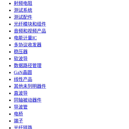
射频电阻
测试系统
测试配件
光纤模块和组件
音频和视频产品
电能计量IC
多协议收发器
稳压器
软波导
数据路径管理
GaN晶圆
线性产品
其他未列明器件
直波导
同轴被动器件
导波管
电桥
端子
光纤链路