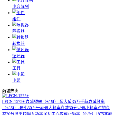
电容阵列
组件
隔振器
转换器
循环器
工具
电缆
商城热卖
LFCN-1575+
衰减频率（+/-δf）-最大值35万千赫衰减频率
（+/-δf）-最小30万千赫最大频率衰减30分贝最小频率时的衰
减20分贝平均输入功率10瓦中心或截止频率（fo/fc）1875兆赫