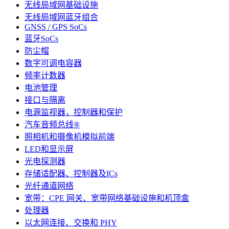
无线局域网基础设施
无线局域网蓝牙组合
GNSS / GPS SoCs
蓝牙SoCs
防尘帽
数字可调电容器
频率计数器
电池管理
接口与隔离
电源监视器，控制器和保护
汽车音频总线®
照相机和摄像机模拟前端
LED和显示屏
光电探测器
存储适配器、控制器及ICs
光纤通道网络
宽带：CPE 网关、宽带网络基础设施和机顶盒
处理器
以太网连接、交换和 PHY