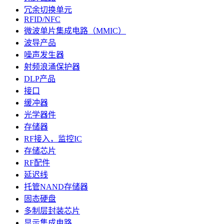
冗余切换单元
RFID/NFC
微波单片集成电路（MMIC）
波导产品
噪声发生器
射频浪涌保护器
DLP产品
接口
缓冲器
光学器件
存储器
RF接入，监控IC
存储芯片
RF配件
延迟线
托管NAND存储器
固态硬盘
多制层封装芯片
显示集成电路