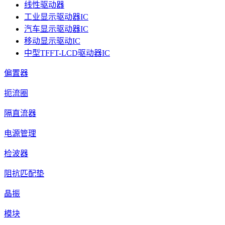
线性驱动器
工业显示驱动器IC
汽车显示驱动器IC
移动显示驱动IC
中型TFFT-LCD驱动器IC
偏置器
扼流圈
隔直流器
电源管理
检波器
阻抗匹配垫
晶振
模块