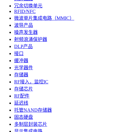
冗余切换单元
RFID/NFC
微波单片集成电路（MMIC）
波导产品
噪声发生器
射频浪涌保护器
DLP产品
接口
缓冲器
光学器件
存储器
RF接入，监控IC
存储芯片
RF配件
延迟线
托管NAND存储器
固态硬盘
多制层封装芯片
显示集成电路