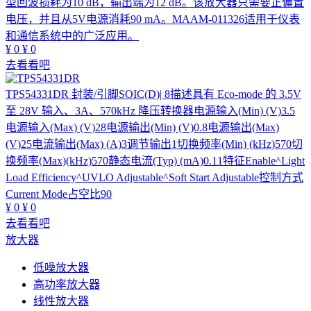
型回波损耗为10 dB，输出端为12 dB。该放大器只需要正偏置
电压，并且从5V电源消耗90 mA。MAAM-011326适用于仪表
和通信系统中的广泛应用。
¥
0
¥
0
去看看吧
TPS54331DR
封装/引脚SOIC(D)| 8描述具有 Eco-mode 的 3.5V
至 28V 输入、3A、570kHz 降压转换器电源输入(Min) (V)3.5
电源输入(Max) (V)28电源输出(Min) (V)0.8电源输出(Max)
(V)25电流输出(Max) (A)3调节输出1切换频率(Min) (kHz)570切
换频率(Max)(kHz)570静态电流(Typ) (mA)0.11特征Enable^Light
Load Efficiency^UVLO Adjustable^Soft Start Adjustable控制方式
Current Mode占空比90
¥
0
¥
0
去看看吧
放大器
低噪放大器
高功率放大器
线性放大器