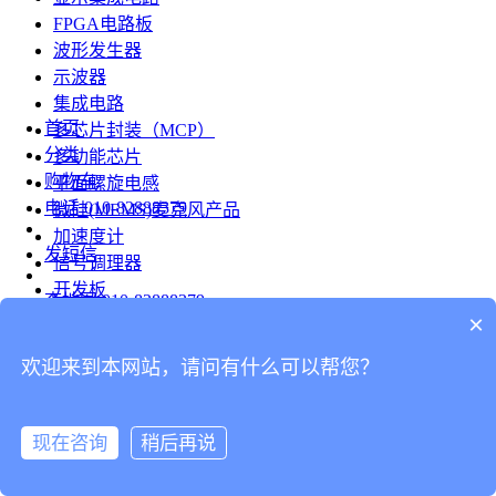
FPGA电路板
波形发生器
示波器
集成电路
首页
多芯片封装（MCP）
分类
多功能芯片
购物车
平面螺旋电感
电话
010-82888379
微硅(MEMS)麦克风产品
加速度计
发短信
信号调理器
开发板
查地图
010-82888379
模组
×
RF射频芯片
发邮件
欢迎来到本网站，请问有什么可以帮您？
台式仪表
留言
连接器
分享
现在咨询
稍后再说
连接器
我的
旋转连接器