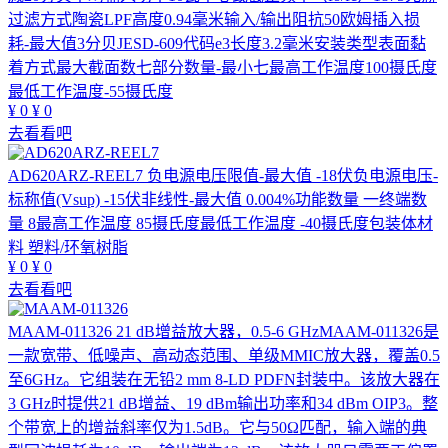
过滤方式陶瓷LPF高度0.94毫米输入/输出阻抗50欧姆插入损
耗-最大值3分贝JESD-609代码e3长度3.2毫米安装类型表面黏
着方式最大截面数七部分数量-最小七最高工作温度100摄氏度
最低工作温度-55摄氏度
¥
0
¥
0
去看看吧
AD620ARZ-REEL7
负电源电压限值-最大值 -18伏负电源电压-
标称值(Vsup) -15伏非线性-最大值 0.004%功能数量 一终端数
量 8最高工作温度 85摄氏度最低工作温度 -40摄氏度包装体材
料 塑料/环氧树脂
¥
0
¥
0
去看看吧
MAAM-011326
21 dB增益放大器，0.5-6 GHzMAAM-011326是
一款宽带、低噪声、高动态范围、单级MMIC放大器，覆盖0.5
至6GHz。它组装在无铅2 mm 8-LD PDFN封装中。该放大器在
3 GHz时提供21 dB增益、19 dBm输出功率和34 dBm OIP3。整
个带宽上的增益斜率仅为1.5dB。它与50Ω匹配，输入端的典