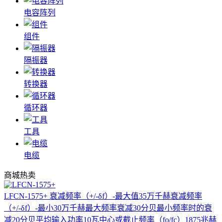
电容阵列
组件
隔振器
转换器
循环器
工具
电缆
商城热卖
LFCN-1575+
衰减频率（+/-δf）-最大值35万千赫衰减频率
（+/-δf）-最小30万千赫最大频率衰减30分贝最小频率时的衰
减20分贝平均输入功率10瓦中心或截止频率（fo/fc）1875兆赫