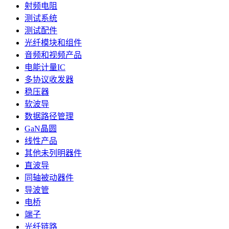
射频电阻
测试系统
测试配件
光纤模块和组件
音频和视频产品
电能计量IC
多协议收发器
稳压器
软波导
数据路径管理
GaN晶圆
线性产品
其他未列明器件
直波导
同轴被动器件
导波管
电桥
端子
光纤链路