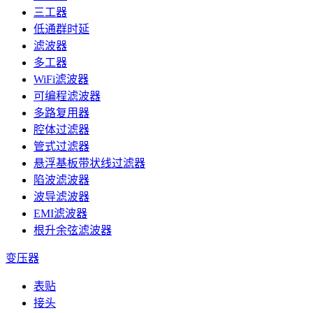
三工器
低通群时延
滤波器
多工器
WiFi滤波器
可编程滤波器
多路复用器
腔体过滤器
管式过滤器
悬浮基板带状线过滤器
陷波滤波器
波导滤波器
EMI滤波器
根升余弦滤波器
变压器
表贴
接头