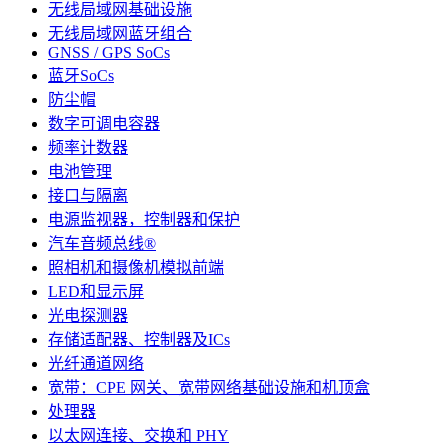
无线局域网基础设施
无线局域网蓝牙组合
GNSS / GPS SoCs
蓝牙SoCs
防尘帽
数字可调电容器
频率计数器
电池管理
接口与隔离
电源监视器，控制器和保护
汽车音频总线®
照相机和摄像机模拟前端
LED和显示屏
光电探测器
存储适配器、控制器及ICs
光纤通道网络
宽带：CPE 网关、宽带网络基础设施和机顶盒
处理器
以太网连接、交换和 PHY