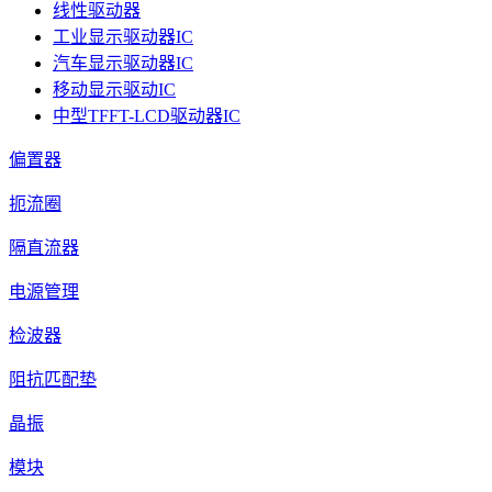
线性驱动器
工业显示驱动器IC
汽车显示驱动器IC
移动显示驱动IC
中型TFFT-LCD驱动器IC
偏置器
扼流圈
隔直流器
电源管理
检波器
阻抗匹配垫
晶振
模块