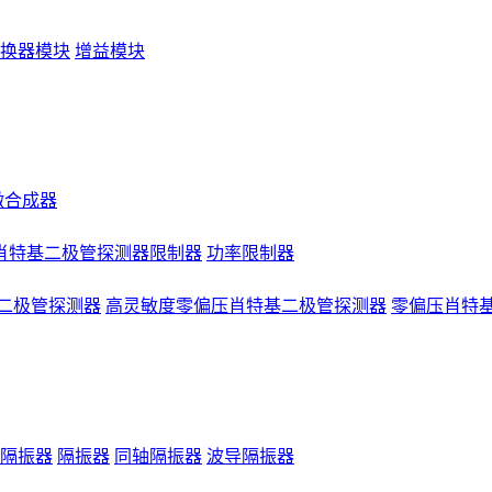
换器模块
增益模块
微合成器
肖特基二极管探测器限制器
功率限制器
二极管探测器
高灵敏度零偏压肖特基二极管探测器
零偏压肖特
隔振器
隔振器
同轴隔振器
波导隔振器