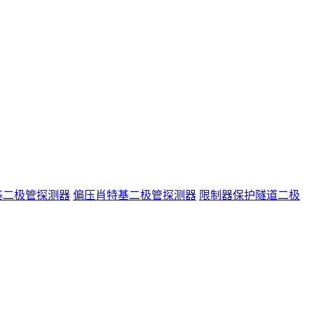
基二极管探测器
偏压肖特基二极管探测器
限制器保护隧道二极