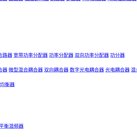
合路器
宽带功率分配器
功率分配器
双向功率分配器
功分器
合器
微型混合耦合器
双向耦合器
数字光电耦合器
光电耦合器
混
均衡器
平衡混频器