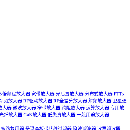
多倍频程放大器
宽带放大器
光后置放大器
分布式放大器
FTTx
视频放大器
RF驱动放大器
RF全差分放大器
射频放大器
卫星通
放大器
微波放大器
窄带放大器
跨阻放大器
运算放大器
专用放
光纤放大器
GaN放大器
低失真放大器
一般用途放大器
多路复用器
悬浮基板带状线过滤器
陷波滤波器
波导滤波器