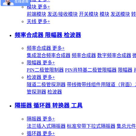
模块
更多+
前端模块
发送/接收模块
开关模块
模块
发送模块
转
天线
更多+
频率合成器 限幅器 检波器
频率合成器
更多+
集成混合频率合成器
频率合成器
数字频率合成器
限幅器
更多+
PIN二极管限制器
PIN肖特基二极管限幅器
限幅器
检波器
更多+
隧道二极管探测器
带线微带线组件用隧道（背面）
管探测器
检波器
隔振器 循环器 转换器 工具
隔振器
更多+
法兰插入式隔振器
标准窄带下拉式隔振器
集总元件
循环器
更多+