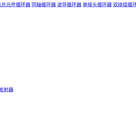
集总元件循环器
同轴循环器
波导循环器
单接头循环器
双绕组循
发射器