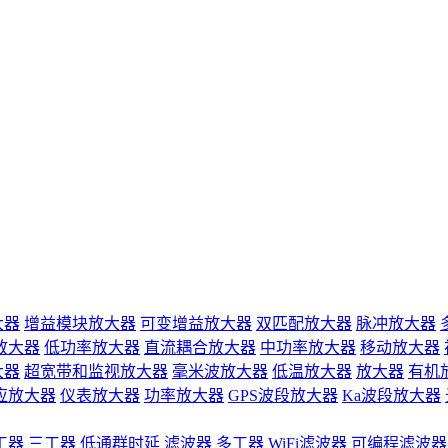
大器
增益模块放大器
可变增益放大器
双匹配放大器
脉冲放大器
放大器
低功率放大器
直流耦合放大器
中功率放大器
移动放大器
大器
超宽带和监视放大器
毫米波放大器
低温放大器
放大器
有机
应放大器
仪表放大器
功率放大器
GPS波段放大器
Ka波段放大器
工器
三工器
低通群时延
滤波器
多工器
WiFi滤波器
可编程滤波器