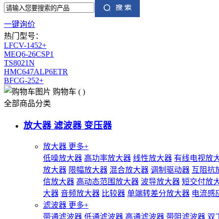
一键询价
热门型号：
LFCV-1452+
MEQ6-26CSP1
TS8021N
HMC647ALP6ETR
BFCG-252+
购物车
(
)
全部商品分类
放大器 滤波器 变压器
放大器
更多+
低噪放大器
高功率放大器
线性放大器
有线电视放
放大器
限幅放大器
混合放大器
调制驱动器
互阻抗
信放大器
高动态范围放大器
波导放大器
短交付放
大器
音频放大器
比较器
单端转差分放大器
电流感
滤波器
更多+
带通滤波器
低通滤波器
高通滤波器
带阻滤波器
双