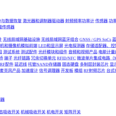
钟与数据恢复
激光器和调制器驱动器
射频频率功率计
传感器
功
震传感器
计
无线局域网基础设施
无线局域网蓝牙组合
GNSS / GPS SoCs
蓝
机和摄像机模拟前端
LED和显示屏
光电探测器
存储适配器、控制
阻
测试系统
测试配件
光纤模块和组件
音频和视频产品
电能计量I
桥
端子
光纤链路
冗余切换单元
RFID/NFC
微波单片集成电路（M
RF配件
延迟线
托管NAND存储器
固态硬盘
多制层封装芯片
显
S)麦克风产品
加速度计
信号调理器
开发板
模组
RF射频芯片
台式
测器
态吸收开关
机械吸收开关
机电开关
矩阵开关