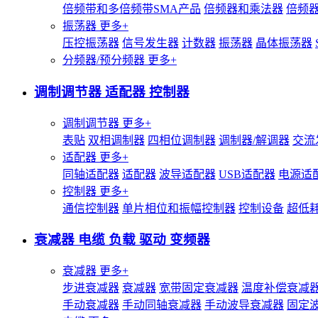
倍频带和多倍频带SMA产品
倍频器和乘法器
倍频
振荡器
更多+
压控振荡器
信号发生器
计数器
振荡器
晶体振荡器
分频器/预分频器
更多+
调制调节器 适配器 控制器
调制调节器
更多+
表贴
双相调制器
四相位调制器
调制器/解调器
交流
适配器
更多+
同轴适配器
适配器
波导适配器
USB适配器
电源适
控制器
更多+
通信控制器
单片相位和振幅控制器
控制设备
超低
衰减器 电缆 负载 驱动 变频器
衰减器
更多+
步进衰减器
衰减器
宽带固定衰减器
温度补偿衰减
手动衰减器
手动同轴衰减器
手动波导衰减器
固定