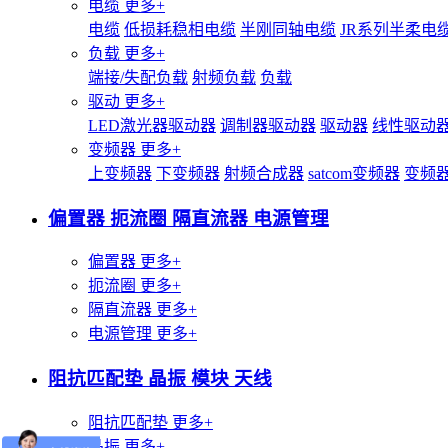
电缆
更多+
电缆
低损耗稳相电缆
半刚同轴电缆
JR系列半柔电
负载
更多+
端接/失配负载
射频负载
负载
驱动
更多+
LED激光器驱动器
调制器驱动器
驱动器
线性驱动
变频器
更多+
上变频器
下变频器
射频合成器
satcom变频器
变频
偏置器 扼流圈 隔直流器 电源管理
偏置器
更多+
扼流圈
更多+
隔直流器
更多+
电源管理
更多+
阻抗匹配垫 晶振 模块 天线
阻抗匹配垫
更多+
晶振
更多+