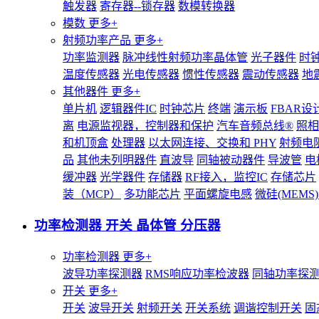
触发器
寄存器--锁存器
数模转换器
模数
更多+
射频功率产品
更多+
功率监测器
脉冲线性射频功率晶体管
光子器件
时
温度传感器
光电传感器
惯性传感器
震动传感器
地
其他器件
更多+
单片机
逻辑器件IC
时钟芯片
终端
演示板
FBAR设
离
电源监视器，控制器和保护
汽车音频总线®
照相
和机顶盒
处理器
以太网连接、交换和 PHY
射频电
品
其他未列明器件
直波导
同轴被动器件
导波管
电
缓冲器
光学器件
存储器
RF接入，监控IC
存储芯片
装（MCP）
多功能芯片
平面螺旋电感
微硅(MEM
功率检测器 开关 晶体管 分压器
功率检测器
更多+
波导功率探测器
RMS响应功率检波器
同轴功率探
开关
更多+
开关
波导开关
射频开关
开关系统
调谐控制开关
固