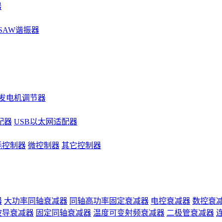
器
SAW谐振器
发电机调节器
配器
USB以太网适配器
耗控制器
微控制器
其它控制器
器
大功率同轴衰减器
同轴高功率固定衰减器
电控衰减器
数控衰
波导衰减器
固定同轴衰减器
温度可变射频衰减器
二极管衰减器