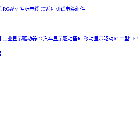
缆
RG系列军标电缆
JT系列测试电缆组件
器
工业显示驱动器IC
汽车显示驱动器IC
移动显示驱动IC
中型TFF
器