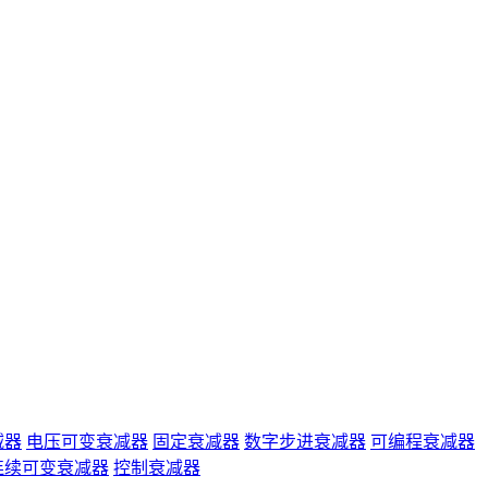
减器
电压可变衰减器
固定衰减器
数字步进衰减器
可编程衰减器
连续可变衰减器
控制衰减器