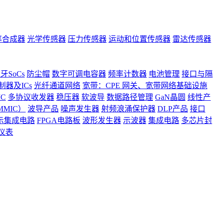
率合成器
光学传感器
压力传感器
运动和位置传感器
雷达传感器
牙SoCs
防尘帽
数字可调电容器
频率计数器
电池管理
接口与隔
器及ICs
光纤通道网络
宽带：CPE 网关、宽带网络基础设施
C
多协议收发器
稳压器
软波导
数据路径管理
GaN晶圆
线性产
MIC）
波导产品
噪声发生器
射频浪涌保护器
DLP产品
接口
示集成电路
FPGA电路板
波形发生器
示波器
集成电路
多芯片封
仪表