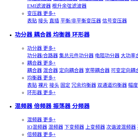
EMI滤波器
根升余弦滤波器
变压器
更多+
表贴
接头
直插
平衡/非平衡变压器
信号变压器
功分器 耦合器 均衡器 环形器
功分器
更多+
功分器/合路器
集总元件功分器
电阻功分器
大功率
耦合器
更多+
耦合器
混合器
定向耦合器
宽带耦合器
可变定向耦
均衡器
更多+
表贴
裸片
接头
固定
冗余均衡器
双通道均衡器
幅度
环形器
更多+
混频器 倍频器 振荡器 分频器
混频器
更多+
IQ混频器
混频器
下变频器
上变频器
次谐波混频器
倍频器
更多+