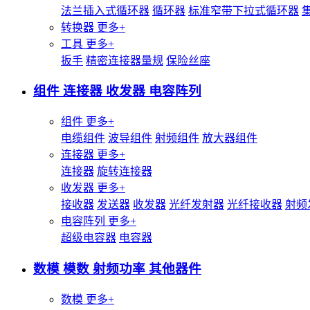
法兰插入式循环器
循环器
标准窄带下拉式循环器
转换器
更多+
工具
更多+
扳手
精密连接器量规
保险丝座
组件 连接器 收发器 电容阵列
组件
更多+
电缆组件
波导组件
射频组件
放大器组件
连接器
更多+
连接器
旋转连接器
收发器
更多+
接收器
发送器
收发器
光纤发射器
光纤接收器
射频
电容阵列
更多+
超级电容器
电容器
数模 模数 射频功率 其他器件
数模
更多+