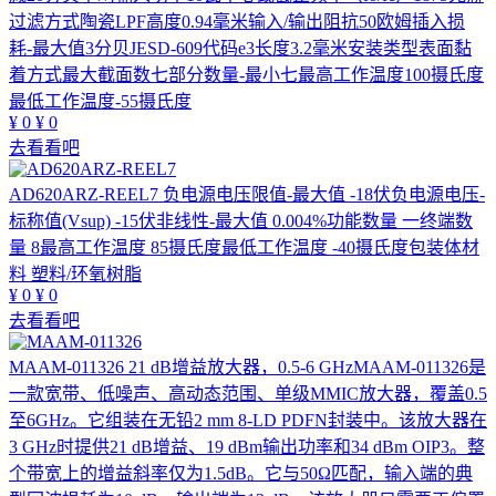
过滤方式陶瓷LPF高度0.94毫米输入/输出阻抗50欧姆插入损
耗-最大值3分贝JESD-609代码e3长度3.2毫米安装类型表面黏
着方式最大截面数七部分数量-最小七最高工作温度100摄氏度
最低工作温度-55摄氏度
¥
0
¥
0
去看看吧
AD620ARZ-REEL7
负电源电压限值-最大值 -18伏负电源电压-
标称值(Vsup) -15伏非线性-最大值 0.004%功能数量 一终端数
量 8最高工作温度 85摄氏度最低工作温度 -40摄氏度包装体材
料 塑料/环氧树脂
¥
0
¥
0
去看看吧
MAAM-011326
21 dB增益放大器，0.5-6 GHzMAAM-011326是
一款宽带、低噪声、高动态范围、单级MMIC放大器，覆盖0.5
至6GHz。它组装在无铅2 mm 8-LD PDFN封装中。该放大器在
3 GHz时提供21 dB增益、19 dBm输出功率和34 dBm OIP3。整
个带宽上的增益斜率仅为1.5dB。它与50Ω匹配，输入端的典