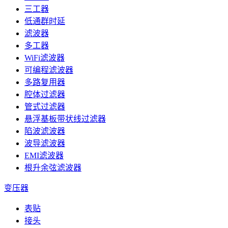
三工器
低通群时延
滤波器
多工器
WiFi滤波器
可编程滤波器
多路复用器
腔体过滤器
管式过滤器
悬浮基板带状线过滤器
陷波滤波器
波导滤波器
EMI滤波器
根升余弦滤波器
变压器
表贴
接头