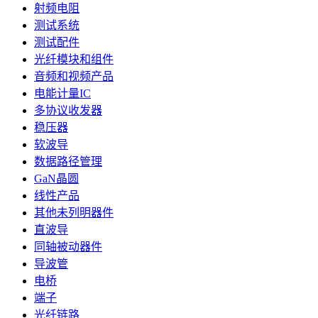
射频电阻
测试系统
测试配件
光纤模块和组件
音频和视频产品
电能计量IC
多协议收发器
稳压器
软波导
数据路径管理
GaN晶圆
线性产品
其他未列明器件
直波导
同轴被动器件
导波管
电桥
端子
光纤链路