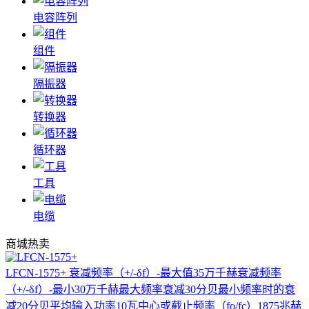
电容阵列
组件
隔振器
转换器
循环器
工具
电缆
商城热卖
LFCN-1575+
衰减频率（+/-δf）-最大值35万千赫衰减频率
（+/-δf）-最小30万千赫最大频率衰减30分贝最小频率时的衰
减20分贝平均输入功率10瓦中心或截止频率（fo/fc）1875兆赫