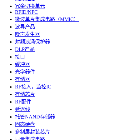
冗余切换单元
RFID/NFC
微波单片集成电路（MMIC）
波导产品
噪声发生器
射频浪涌保护器
DLP产品
接口
缓冲器
光学器件
存储器
RF接入，监控IC
存储芯片
RF配件
延迟线
托管NAND存储器
固态硬盘
多制层封装芯片
显示集成电路