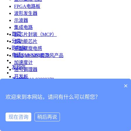
FPGA电路板
波形发生器
示波器
集成电路
首页
多芯片封装（MCP）
分类
多功能芯片
购物车
平面螺旋电感
电话
010-82888379
微硅(MEMS)麦克风产品
加速度计
发短信
信号调理器
开发板
查地图
010-82888379
模组
×
RF射频芯片
发邮件
欢迎来到本网站，请问有什么可以帮您？
台式仪表
留言
连接器
分享
现在咨询
稍后再说
连接器
我的
旋转连接器