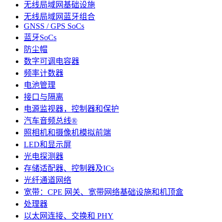
无线局域网基础设施
无线局域网蓝牙组合
GNSS / GPS SoCs
蓝牙SoCs
防尘帽
数字可调电容器
频率计数器
电池管理
接口与隔离
电源监视器，控制器和保护
汽车音频总线®
照相机和摄像机模拟前端
LED和显示屏
光电探测器
存储适配器、控制器及ICs
光纤通道网络
宽带：CPE 网关、宽带网络基础设施和机顶盒
处理器
以太网连接、交换和 PHY