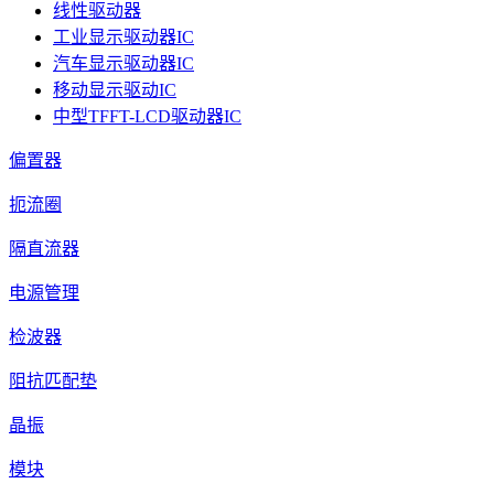
线性驱动器
工业显示驱动器IC
汽车显示驱动器IC
移动显示驱动IC
中型TFFT-LCD驱动器IC
偏置器
扼流圈
隔直流器
电源管理
检波器
阻抗匹配垫
晶振
模块