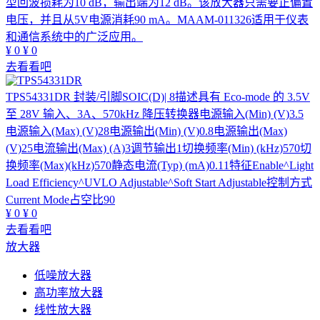
型回波损耗为10 dB，输出端为12 dB。该放大器只需要正偏置
电压，并且从5V电源消耗90 mA。MAAM-011326适用于仪表
和通信系统中的广泛应用。
¥
0
¥
0
去看看吧
TPS54331DR
封装/引脚SOIC(D)| 8描述具有 Eco-mode 的 3.5V
至 28V 输入、3A、570kHz 降压转换器电源输入(Min) (V)3.5
电源输入(Max) (V)28电源输出(Min) (V)0.8电源输出(Max)
(V)25电流输出(Max) (A)3调节输出1切换频率(Min) (kHz)570切
换频率(Max)(kHz)570静态电流(Typ) (mA)0.11特征Enable^Light
Load Efficiency^UVLO Adjustable^Soft Start Adjustable控制方式
Current Mode占空比90
¥
0
¥
0
去看看吧
放大器
低噪放大器
高功率放大器
线性放大器