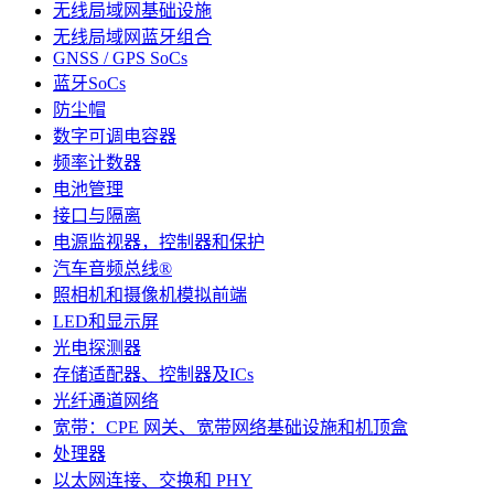
无线局域网基础设施
无线局域网蓝牙组合
GNSS / GPS SoCs
蓝牙SoCs
防尘帽
数字可调电容器
频率计数器
电池管理
接口与隔离
电源监视器，控制器和保护
汽车音频总线®
照相机和摄像机模拟前端
LED和显示屏
光电探测器
存储适配器、控制器及ICs
光纤通道网络
宽带：CPE 网关、宽带网络基础设施和机顶盒
处理器
以太网连接、交换和 PHY