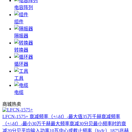
电容阵列
组件
隔振器
转换器
循环器
工具
电缆
商城热卖
LFCN-1575+
衰减频率（+/-δf）-最大值35万千赫衰减频率
（+/-δf）-最小30万千赫最大频率衰减30分贝最小频率时的衰
减20分贝平均输入功率10瓦中心或截止频率（fo/fc）1875兆赫