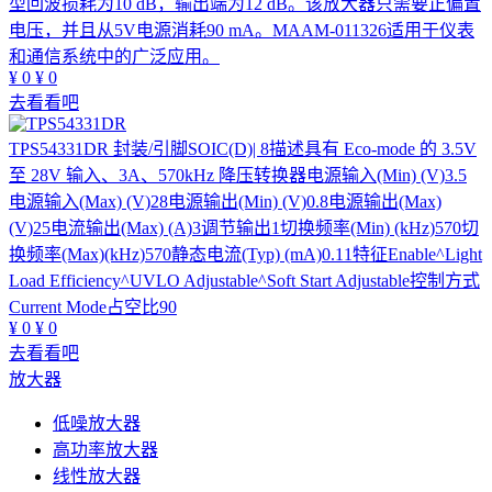
型回波损耗为10 dB，输出端为12 dB。该放大器只需要正偏置
电压，并且从5V电源消耗90 mA。MAAM-011326适用于仪表
和通信系统中的广泛应用。
¥
0
¥
0
去看看吧
TPS54331DR
封装/引脚SOIC(D)| 8描述具有 Eco-mode 的 3.5V
至 28V 输入、3A、570kHz 降压转换器电源输入(Min) (V)3.5
电源输入(Max) (V)28电源输出(Min) (V)0.8电源输出(Max)
(V)25电流输出(Max) (A)3调节输出1切换频率(Min) (kHz)570切
换频率(Max)(kHz)570静态电流(Typ) (mA)0.11特征Enable^Light
Load Efficiency^UVLO Adjustable^Soft Start Adjustable控制方式
Current Mode占空比90
¥
0
¥
0
去看看吧
放大器
低噪放大器
高功率放大器
线性放大器