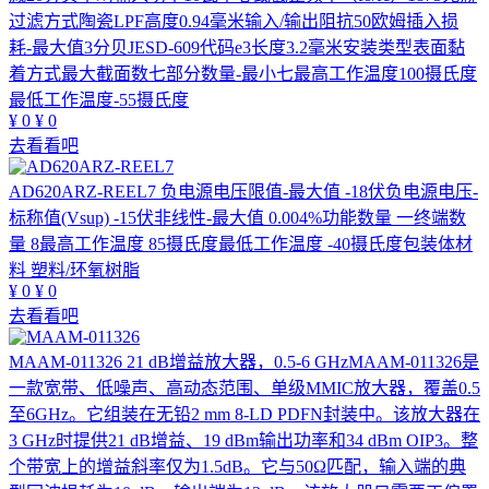
过滤方式陶瓷LPF高度0.94毫米输入/输出阻抗50欧姆插入损
耗-最大值3分贝JESD-609代码e3长度3.2毫米安装类型表面黏
着方式最大截面数七部分数量-最小七最高工作温度100摄氏度
最低工作温度-55摄氏度
¥
0
¥
0
去看看吧
AD620ARZ-REEL7
负电源电压限值-最大值 -18伏负电源电压-
标称值(Vsup) -15伏非线性-最大值 0.004%功能数量 一终端数
量 8最高工作温度 85摄氏度最低工作温度 -40摄氏度包装体材
料 塑料/环氧树脂
¥
0
¥
0
去看看吧
MAAM-011326
21 dB增益放大器，0.5-6 GHzMAAM-011326是
一款宽带、低噪声、高动态范围、单级MMIC放大器，覆盖0.5
至6GHz。它组装在无铅2 mm 8-LD PDFN封装中。该放大器在
3 GHz时提供21 dB增益、19 dBm输出功率和34 dBm OIP3。整
个带宽上的增益斜率仅为1.5dB。它与50Ω匹配，输入端的典