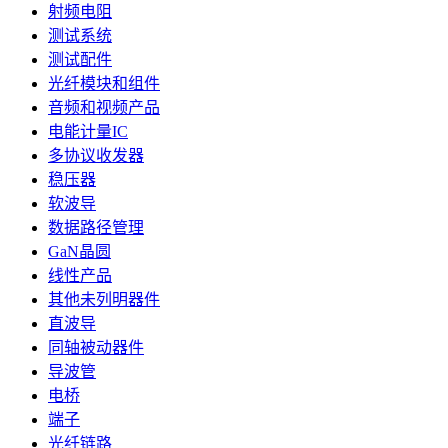
射频电阻
测试系统
测试配件
光纤模块和组件
音频和视频产品
电能计量IC
多协议收发器
稳压器
软波导
数据路径管理
GaN晶圆
线性产品
其他未列明器件
直波导
同轴被动器件
导波管
电桥
端子
光纤链路