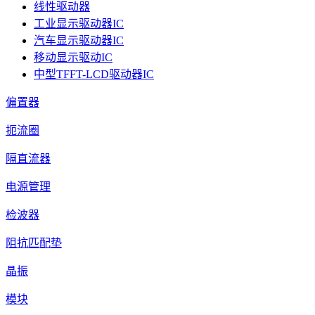
线性驱动器
工业显示驱动器IC
汽车显示驱动器IC
移动显示驱动IC
中型TFFT-LCD驱动器IC
偏置器
扼流圈
隔直流器
电源管理
检波器
阻抗匹配垫
晶振
模块