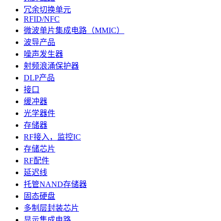
冗余切换单元
RFID/NFC
微波单片集成电路（MMIC）
波导产品
噪声发生器
射频浪涌保护器
DLP产品
接口
缓冲器
光学器件
存储器
RF接入，监控IC
存储芯片
RF配件
延迟线
托管NAND存储器
固态硬盘
多制层封装芯片
显示集成电路