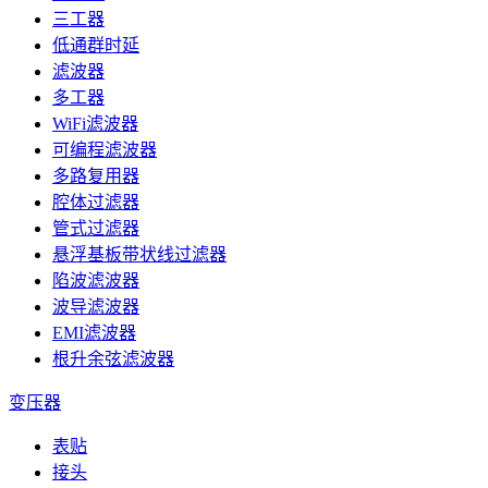
三工器
低通群时延
滤波器
多工器
WiFi滤波器
可编程滤波器
多路复用器
腔体过滤器
管式过滤器
悬浮基板带状线过滤器
陷波滤波器
波导滤波器
EMI滤波器
根升余弦滤波器
变压器
表贴
接头