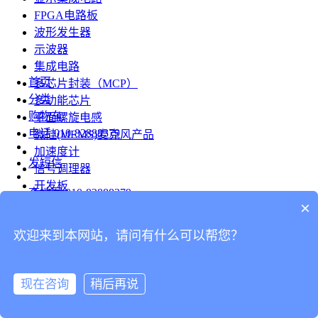
FPGA电路板
波形发生器
示波器
集成电路
首页
多芯片封装（MCP）
分类
多功能芯片
购物车
平面螺旋电感
电话
010-82888379
微硅(MEMS)麦克风产品
加速度计
发短信
信号调理器
开发板
查地图
010-82888379
模组
×
RF射频芯片
发邮件
欢迎来到本网站，请问有什么可以帮您？
台式仪表
留言
连接器
分享
现在咨询
稍后再说
连接器
我的
旋转连接器