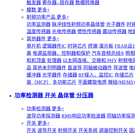
触发器
寄存器--锁存器
数模转换器
模数
更多+
射频功率产品
更多+
功率监测器
脉冲线性射频功率晶体管
光子器件
时
温度传感器
光电传感器
惯性传感器
震动传感器
地
其他器件
更多+
单片机
逻辑器件IC
时钟芯片
终端
演示板
FBAR设
离
电源监视器，控制器和保护
汽车音频总线®
照相
和机顶盒
处理器
以太网连接、交换和 PHY
射频电
品
其他未列明器件
直波导
同轴被动器件
导波管
电
缓冲器
光学器件
存储器
RF接入，监控IC
存储芯片
装（MCP）
多功能芯片
平面螺旋电感
微硅(MEM
功率检测器 开关 晶体管 分压器
功率检测器
更多+
波导功率探测器
RMS响应功率检波器
同轴功率探
开关
更多+
开关
波导开关
射频开关
开关系统
调谐控制开关
固