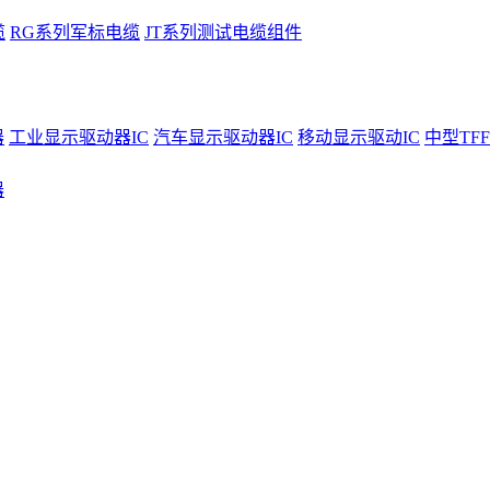
缆
RG系列军标电缆
JT系列测试电缆组件
器
工业显示驱动器IC
汽车显示驱动器IC
移动显示驱动IC
中型TFF
器