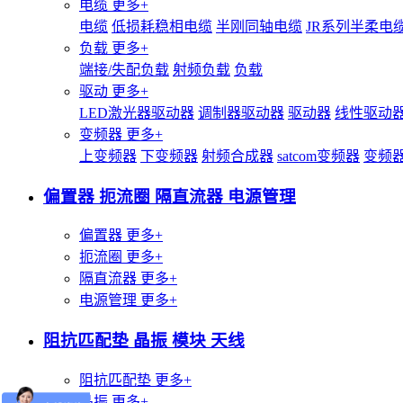
电缆
更多+
电缆
低损耗稳相电缆
半刚同轴电缆
JR系列半柔电
负载
更多+
端接/失配负载
射频负载
负载
驱动
更多+
LED激光器驱动器
调制器驱动器
驱动器
线性驱动
变频器
更多+
上变频器
下变频器
射频合成器
satcom变频器
变频
偏置器 扼流圈 隔直流器 电源管理
偏置器
更多+
扼流圈
更多+
隔直流器
更多+
电源管理
更多+
阻抗匹配垫 晶振 模块 天线
阻抗匹配垫
更多+
晶振
更多+