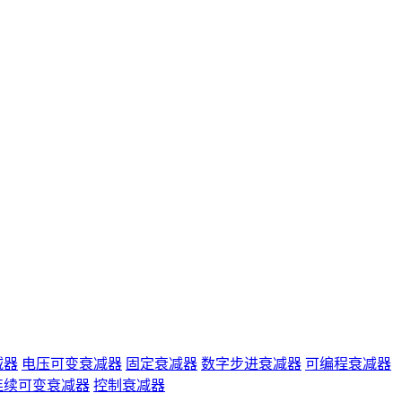
减器
电压可变衰减器
固定衰减器
数字步进衰减器
可编程衰减器
连续可变衰减器
控制衰减器