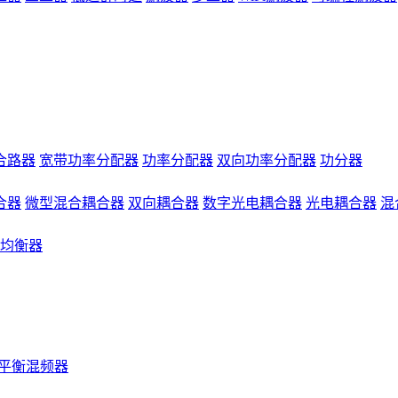
合路器
宽带功率分配器
功率分配器
双向功率分配器
功分器
合器
微型混合耦合器
双向耦合器
数字光电耦合器
光电耦合器
混
均衡器
平衡混频器