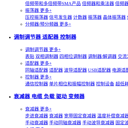
倍频带和多倍频带SMA产品
倍频器和乘法器
倍频
振荡器
更多+
压控振荡器
信号发生器
计数器
振荡器
晶体振荡器
分频器/预分频器
更多+
调制调节器 适配器 控制器
调制调节器
更多+
表贴
双相调制器
四相位调制器
调制器/解调器
交流
适配器
更多+
同轴适配器
适配器
波导适配器
USB适配器
电源适
控制器
更多+
通信控制器
单片相位和振幅控制器
控制设备
超低
衰减器 电缆 负载 驱动 变频器
衰减器
更多+
步进衰减器
衰减器
宽带固定衰减器
温度补偿衰减
手动衰减器
手动同轴衰减器
手动波导衰减器
固定