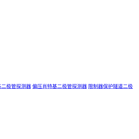
基二极管探测器
偏压肖特基二极管探测器
限制器保护隧道二极