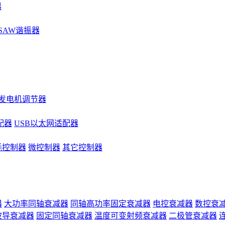
器
SAW谐振器
发电机调节器
配器
USB以太网适配器
耗控制器
微控制器
其它控制器
器
大功率同轴衰减器
同轴高功率固定衰减器
电控衰减器
数控衰
波导衰减器
固定同轴衰减器
温度可变射频衰减器
二极管衰减器