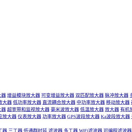
大器
增益模块放大器
可变增益放大器
双匹配放大器
脉冲放大器
放大器
低功率放大器
直流耦合放大器
中功率放大器
移动放大器
大器
超宽带和监视放大器
毫米波放大器
低温放大器
放大器
有机
应放大器
仪表放大器
功率放大器
GPS波段放大器
Ka波段放大器
工器
三工器
低通群时延
滤波器
多工器
WiFi滤波器
可编程滤波器