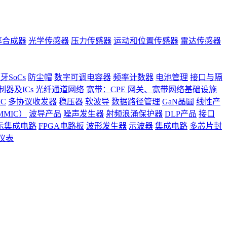
率合成器
光学传感器
压力传感器
运动和位置传感器
雷达传感器
牙SoCs
防尘帽
数字可调电容器
频率计数器
电池管理
接口与隔
器及ICs
光纤通道网络
宽带：CPE 网关、宽带网络基础设施
C
多协议收发器
稳压器
软波导
数据路径管理
GaN晶圆
线性产
MIC）
波导产品
噪声发生器
射频浪涌保护器
DLP产品
接口
示集成电路
FPGA电路板
波形发生器
示波器
集成电路
多芯片封
仪表