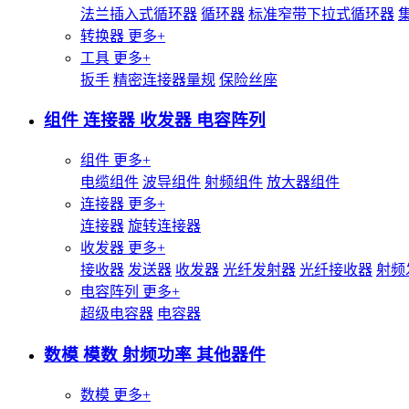
法兰插入式循环器
循环器
标准窄带下拉式循环器
转换器
更多+
工具
更多+
扳手
精密连接器量规
保险丝座
组件 连接器 收发器 电容阵列
组件
更多+
电缆组件
波导组件
射频组件
放大器组件
连接器
更多+
连接器
旋转连接器
收发器
更多+
接收器
发送器
收发器
光纤发射器
光纤接收器
射频
电容阵列
更多+
超级电容器
电容器
数模 模数 射频功率 其他器件
数模
更多+