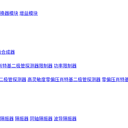
换器模块
增益模块
微合成器
肖特基二极管探测器限制器
功率限制器
二极管探测器
高灵敏度零偏压肖特基二极管探测器
零偏压肖特
隔振器
隔振器
同轴隔振器
波导隔振器