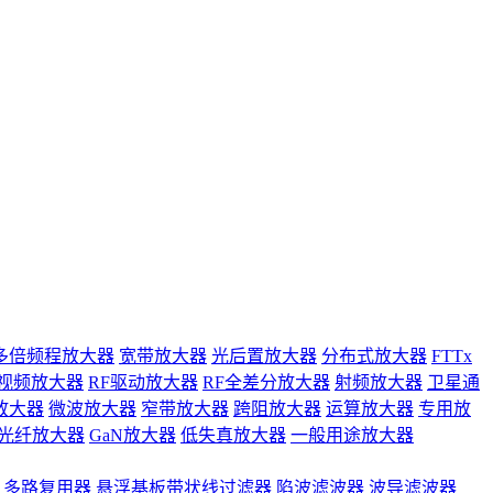
多倍频程放大器
宽带放大器
光后置放大器
分布式放大器
FTTx
视频放大器
RF驱动放大器
RF全差分放大器
射频放大器
卫星通
放大器
微波放大器
窄带放大器
跨阻放大器
运算放大器
专用放
光纤放大器
GaN放大器
低失真放大器
一般用途放大器
多路复用器
悬浮基板带状线过滤器
陷波滤波器
波导滤波器