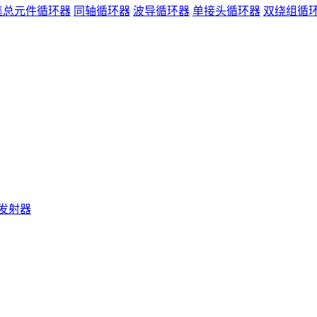
集总元件循环器
同轴循环器
波导循环器
单接头循环器
双绕组循
发射器