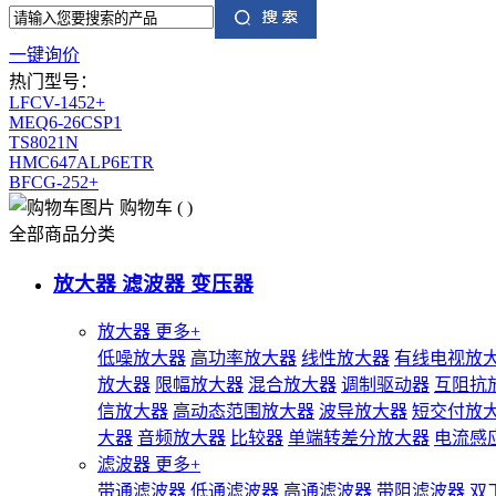
一键询价
热门型号：
LFCV-1452+
MEQ6-26CSP1
TS8021N
HMC647ALP6ETR
BFCG-252+
购物车
(
)
全部商品分类
放大器 滤波器 变压器
放大器
更多+
低噪放大器
高功率放大器
线性放大器
有线电视放
放大器
限幅放大器
混合放大器
调制驱动器
互阻抗
信放大器
高动态范围放大器
波导放大器
短交付放
大器
音频放大器
比较器
单端转差分放大器
电流感
滤波器
更多+
带通滤波器
低通滤波器
高通滤波器
带阻滤波器
双