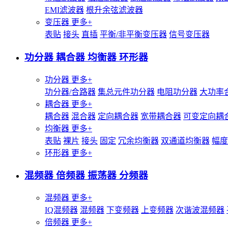
EMI滤波器
根升余弦滤波器
变压器
更多+
表贴
接头
直插
平衡/非平衡变压器
信号变压器
功分器 耦合器 均衡器 环形器
功分器
更多+
功分器/合路器
集总元件功分器
电阻功分器
大功率
耦合器
更多+
耦合器
混合器
定向耦合器
宽带耦合器
可变定向耦
均衡器
更多+
表贴
裸片
接头
固定
冗余均衡器
双通道均衡器
幅度
环形器
更多+
混频器 倍频器 振荡器 分频器
混频器
更多+
IQ混频器
混频器
下变频器
上变频器
次谐波混频器
倍频器
更多+