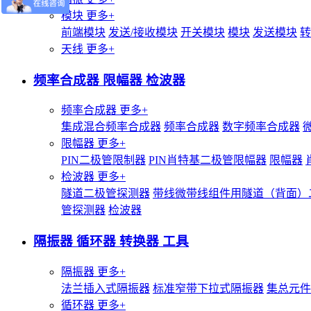
模块
更多+
前端模块
发送/接收模块
开关模块
模块
发送模块
转
天线
更多+
频率合成器 限幅器 检波器
频率合成器
更多+
集成混合频率合成器
频率合成器
数字频率合成器
限幅器
更多+
PIN二极管限制器
PIN肖特基二极管限幅器
限幅器
检波器
更多+
隧道二极管探测器
带线微带线组件用隧道（背面）
管探测器
检波器
隔振器 循环器 转换器 工具
隔振器
更多+
法兰插入式隔振器
标准窄带下拉式隔振器
集总元件
循环器
更多+