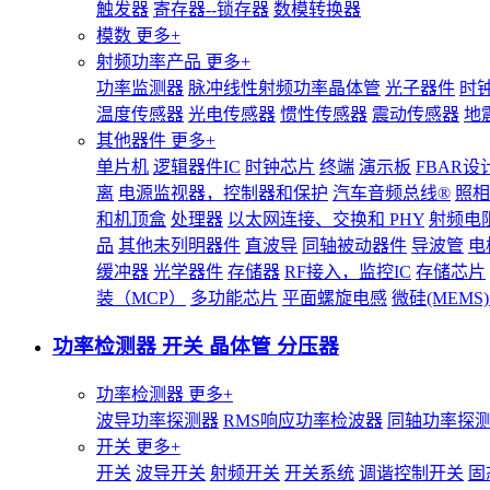
触发器
寄存器--锁存器
数模转换器
模数
更多+
射频功率产品
更多+
功率监测器
脉冲线性射频功率晶体管
光子器件
时
温度传感器
光电传感器
惯性传感器
震动传感器
地
其他器件
更多+
单片机
逻辑器件IC
时钟芯片
终端
演示板
FBAR设
离
电源监视器，控制器和保护
汽车音频总线®
照相
和机顶盒
处理器
以太网连接、交换和 PHY
射频电
品
其他未列明器件
直波导
同轴被动器件
导波管
电
缓冲器
光学器件
存储器
RF接入，监控IC
存储芯片
装（MCP）
多功能芯片
平面螺旋电感
微硅(MEM
功率检测器 开关 晶体管 分压器
功率检测器
更多+
波导功率探测器
RMS响应功率检波器
同轴功率探
开关
更多+
开关
波导开关
射频开关
开关系统
调谐控制开关
固