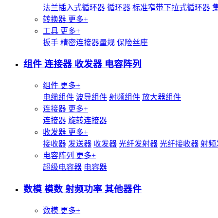
法兰插入式循环器
循环器
标准窄带下拉式循环器
转换器
更多+
工具
更多+
扳手
精密连接器量规
保险丝座
组件 连接器 收发器 电容阵列
组件
更多+
电缆组件
波导组件
射频组件
放大器组件
连接器
更多+
连接器
旋转连接器
收发器
更多+
接收器
发送器
收发器
光纤发射器
光纤接收器
射频
电容阵列
更多+
超级电容器
电容器
数模 模数 射频功率 其他器件
数模
更多+