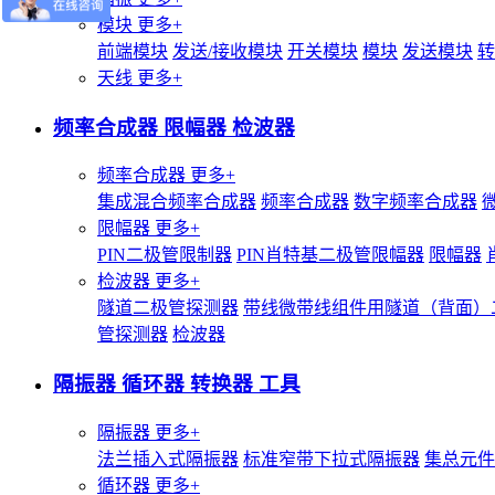
模块
更多+
前端模块
发送/接收模块
开关模块
模块
发送模块
转
天线
更多+
频率合成器 限幅器 检波器
频率合成器
更多+
集成混合频率合成器
频率合成器
数字频率合成器
限幅器
更多+
PIN二极管限制器
PIN肖特基二极管限幅器
限幅器
检波器
更多+
隧道二极管探测器
带线微带线组件用隧道（背面）
管探测器
检波器
隔振器 循环器 转换器 工具
隔振器
更多+
法兰插入式隔振器
标准窄带下拉式隔振器
集总元件
循环器
更多+