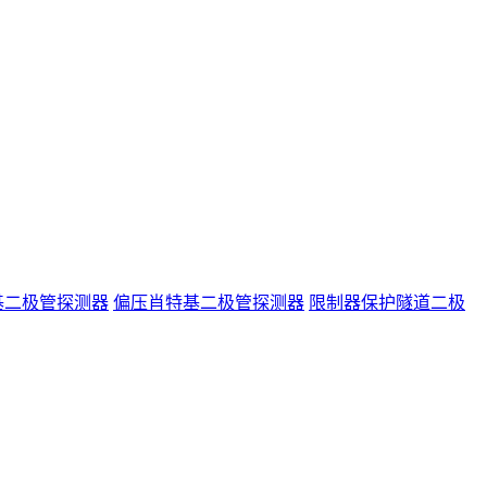
基二极管探测器
偏压肖特基二极管探测器
限制器保护隧道二极