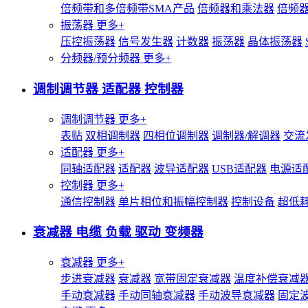
倍频带和多倍频带SMA产品
倍频器和乘法器
倍频
振荡器
更多+
压控振荡器
信号发生器
计数器
振荡器
晶体振荡器
分频器/预分频器
更多+
调制调节器 适配器 控制器
调制调节器
更多+
表贴
双相调制器
四相位调制器
调制器/解调器
交流
适配器
更多+
同轴适配器
适配器
波导适配器
USB适配器
电源适
控制器
更多+
通信控制器
单片相位和振幅控制器
控制设备
超低
衰减器 电缆 负载 驱动 变频器
衰减器
更多+
步进衰减器
衰减器
宽带固定衰减器
温度补偿衰减
手动衰减器
手动同轴衰减器
手动波导衰减器
固定