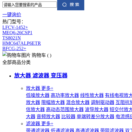
一键询价
热门型号：
LFCV-1452+
MEQ6-26CSP1
TS8021N
HMC647ALP6ETR
BFCG-252+
购物车
(
)
全部商品分类
放大器 滤波器 变压器
放大器
更多+
低噪放大器
高功率放大器
线性放大器
有线电视放
放大器
限幅放大器
混合放大器
调制驱动器
互阻抗
信放大器
高动态范围放大器
波导放大器
短交付放
大器
音频放大器
比较器
单端转差分放大器
电流感
滤波器
更多+
带通滤波器
低通滤波器
高通滤波器
带阻滤波器
双