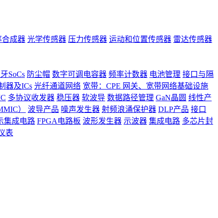
率合成器
光学传感器
压力传感器
运动和位置传感器
雷达传感器
牙SoCs
防尘帽
数字可调电容器
频率计数器
电池管理
接口与隔
器及ICs
光纤通道网络
宽带：CPE 网关、宽带网络基础设施
C
多协议收发器
稳压器
软波导
数据路径管理
GaN晶圆
线性产
MIC）
波导产品
噪声发生器
射频浪涌保护器
DLP产品
接口
示集成电路
FPGA电路板
波形发生器
示波器
集成电路
多芯片封
仪表