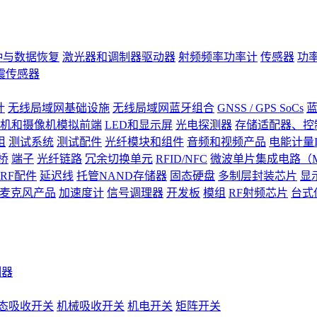
钟与数据恢复
激光器和调制器驱动器
射频频率功率计
传感器
功
震传感器
计
无线局域网基础设施
无线局域网蓝牙组合
GNSS / GPS SoCs
蓝
机和摄像机模拟前端
LED和显示屏
光电探测器
存储适配器、控制
阻
测试系统
测试配件
光纤模块和组件
音频和视频产品
电能计量I
桥
端子
光纤链路
冗余切换单元
RFID/NFC
微波单片集成电路（M
RF配件
延迟线
托管NAND存储器
固态硬盘
多制层封装芯片
显
S)麦克风产品
加速度计
信号调理器
开发板
模组
RF射频芯片
台式
测器
态吸收开关
机械吸收开关
机电开关
矩阵开关