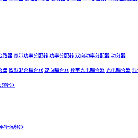
合路器
宽带功率分配器
功率分配器
双向功率分配器
功分器
合器
微型混合耦合器
双向耦合器
数字光电耦合器
光电耦合器
混
均衡器
平衡混频器