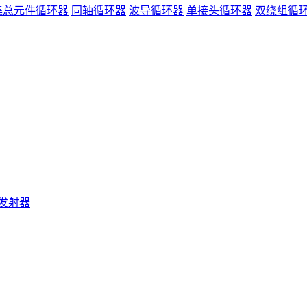
集总元件循环器
同轴循环器
波导循环器
单接头循环器
双绕组循
发射器