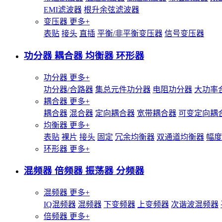
EMI滤波器
根升余弦滤波器
变压器
更多+
表贴
接头
直插
平衡/非平衡变压器
信号变压器
功分器 耦合器 均衡器 环形器
功分器
更多+
功分器/合路器
集总元件功分器
电阻功分器
大功率
耦合器
更多+
耦合器
混合器
定向耦合器
宽带耦合器
可变定向耦
均衡器
更多+
表贴
裸片
接头
固定
冗余均衡器
双通道均衡器
幅度
环形器
更多+
混频器 倍频器 振荡器 分频器
混频器
更多+
IQ混频器
混频器
下变频器
上变频器
次谐波混频器
倍频器
更多+