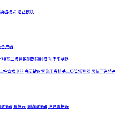
换器模块
增益模块
微合成器
肖特基二极管探测器限制器
功率限制器
二极管探测器
高灵敏度零偏压肖特基二极管探测器
零偏压肖特
隔振器
隔振器
同轴隔振器
波导隔振器