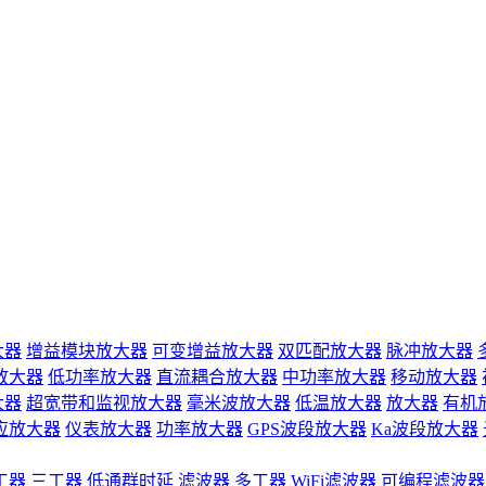
大器
增益模块放大器
可变增益放大器
双匹配放大器
脉冲放大器
放大器
低功率放大器
直流耦合放大器
中功率放大器
移动放大器
大器
超宽带和监视放大器
毫米波放大器
低温放大器
放大器
有机
应放大器
仪表放大器
功率放大器
GPS波段放大器
Ka波段放大器
工器
三工器
低通群时延
滤波器
多工器
WiFi滤波器
可编程滤波器