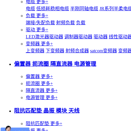
电缆
更多+
电缆
低损耗稳相电缆
半刚同轴电缆
JR系列半柔电
负载
更多+
端接/失配负载
射频负载
负载
驱动
更多+
LED激光器驱动器
调制器驱动器
驱动器
线性驱动
变频器
更多+
上变频器
下变频器
射频合成器
satcom变频器
变频
偏置器 扼流圈 隔直流器 电源管理
偏置器
更多+
扼流圈
更多+
隔直流器
更多+
电源管理
更多+
阻抗匹配垫 晶振 模块 天线
阻抗匹配垫
更多+
晶振
更多+