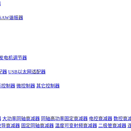
器
SAW谐振器
发电机调节器
配器
USB以太网适配器
耗控制器
微控制器
其它控制器
器
大功率同轴衰减器
同轴高功率固定衰减器
电控衰减器
数控衰
波导衰减器
固定同轴衰减器
温度可变射频衰减器
二极管衰减器