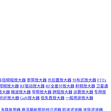
多倍频程放大器
宽带放大器
光后置放大器
分布式放大器
FTTx
视频放大器
RF驱动放大器
RF全差分放大器
射频放大器
卫星通
放大器
微波放大器
窄带放大器
跨阻放大器
运算放大器
专用放
光纤放大器
GaN放大器
低失真放大器
一般用途放大器
多路复用器
悬浮基板带状线过滤器
陷波滤波器
波导滤波器