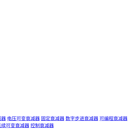
减器
电压可变衰减器
固定衰减器
数字步进衰减器
可编程衰减器
连续可变衰减器
控制衰减器