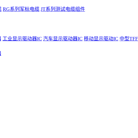
缆
RG系列军标电缆
JT系列测试电缆组件
器
工业显示驱动器IC
汽车显示驱动器IC
移动显示驱动IC
中型TFF
器