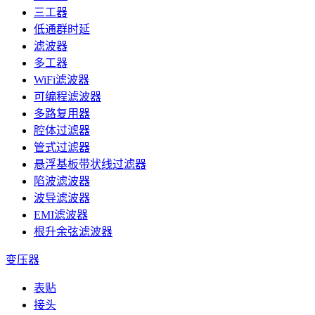
三工器
低通群时延
滤波器
多工器
WiFi滤波器
可编程滤波器
多路复用器
腔体过滤器
管式过滤器
悬浮基板带状线过滤器
陷波滤波器
波导滤波器
EMI滤波器
根升余弦滤波器
变压器
表贴
接头