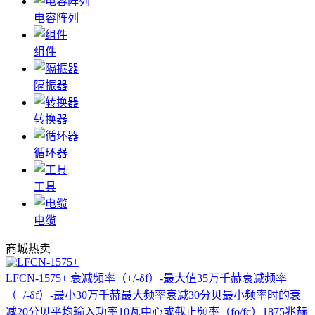
电容阵列
组件
隔振器
转换器
循环器
工具
电缆
商城热卖
LFCN-1575+
衰减频率（+/-δf）-最大值35万千赫衰减频率
（+/-δf）-最小30万千赫最大频率衰减30分贝最小频率时的衰
减20分贝平均输入功率10瓦中心或截止频率（fo/fc）1875兆赫