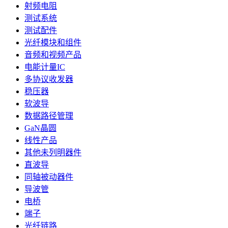
射频电阻
测试系统
测试配件
光纤模块和组件
音频和视频产品
电能计量IC
多协议收发器
稳压器
软波导
数据路径管理
GaN晶圆
线性产品
其他未列明器件
直波导
同轴被动器件
导波管
电桥
端子
光纤链路