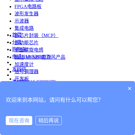
FPGA电路板
波形发生器
示波器
集成电路
首页
多芯片封装（MCP）
分类
多功能芯片
购物车
平面螺旋电感
电话
010-82888379
微硅(MEMS)麦克风产品
加速度计
发短信
信号调理器
开发板
查地图
010-82888379
模组
×
RF射频芯片
发邮件
欢迎来到本网站，请问有什么可以帮您？
台式仪表
留言
连接器
分享
现在咨询
稍后再说
连接器
我的
旋转连接器