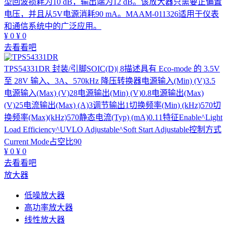
型回波损耗为10 dB，输出端为12 dB。该放大器只需要正偏置
电压，并且从5V电源消耗90 mA。MAAM-011326适用于仪表
和通信系统中的广泛应用。
¥
0
¥
0
去看看吧
TPS54331DR
封装/引脚SOIC(D)| 8描述具有 Eco-mode 的 3.5V
至 28V 输入、3A、570kHz 降压转换器电源输入(Min) (V)3.5
电源输入(Max) (V)28电源输出(Min) (V)0.8电源输出(Max)
(V)25电流输出(Max) (A)3调节输出1切换频率(Min) (kHz)570切
换频率(Max)(kHz)570静态电流(Typ) (mA)0.11特征Enable^Light
Load Efficiency^UVLO Adjustable^Soft Start Adjustable控制方式
Current Mode占空比90
¥
0
¥
0
去看看吧
放大器
低噪放大器
高功率放大器
线性放大器