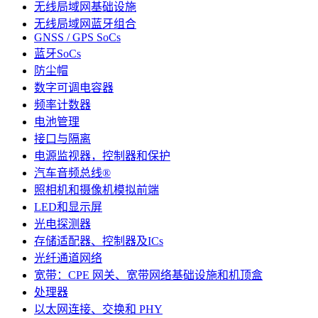
无线局域网基础设施
无线局域网蓝牙组合
GNSS / GPS SoCs
蓝牙SoCs
防尘帽
数字可调电容器
频率计数器
电池管理
接口与隔离
电源监视器，控制器和保护
汽车音频总线®
照相机和摄像机模拟前端
LED和显示屏
光电探测器
存储适配器、控制器及ICs
光纤通道网络
宽带：CPE 网关、宽带网络基础设施和机顶盒
处理器
以太网连接、交换和 PHY