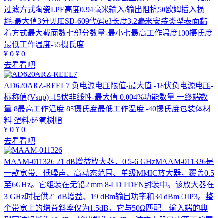
过滤方式陶瓷LPF高度0.94毫米输入/输出阻抗50欧姆插入损
耗-最大值3分贝JESD-609代码e3长度3.2毫米安装类型表面黏
着方式最大截面数七部分数量-最小七最高工作温度100摄氏度
最低工作温度-55摄氏度
¥
0
¥
0
去看看吧
AD620ARZ-REEL7
负电源电压限值-最大值 -18伏负电源电压-
标称值(Vsup) -15伏非线性-最大值 0.004%功能数量 一终端数
量 8最高工作温度 85摄氏度最低工作温度 -40摄氏度包装体材
料 塑料/环氧树脂
¥
0
¥
0
去看看吧
MAAM-011326
21 dB增益放大器，0.5-6 GHzMAAM-011326是
一款宽带、低噪声、高动态范围、单级MMIC放大器，覆盖0.5
至6GHz。它组装在无铅2 mm 8-LD PDFN封装中。该放大器在
3 GHz时提供21 dB增益、19 dBm输出功率和34 dBm OIP3。整
个带宽上的增益斜率仅为1.5dB。它与50Ω匹配，输入端的典