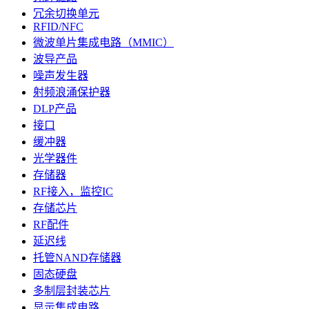
冗余切换单元
RFID/NFC
微波单片集成电路（MMIC）
波导产品
噪声发生器
射频浪涌保护器
DLP产品
接口
缓冲器
光学器件
存储器
RF接入，监控IC
存储芯片
RF配件
延迟线
托管NAND存储器
固态硬盘
多制层封装芯片
显示集成电路