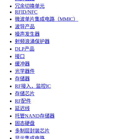
冗余切换单元
RFID/NFC
微波单片集成电路（MMIC）
波导产品
噪声发生器
射频浪涌保护器
DLP产品
接口
缓冲器
光学器件
存储器
RF接入，监控IC
存储芯片
RF配件
延迟线
托管NAND存储器
固态硬盘
多制层封装芯片
显示集成电路