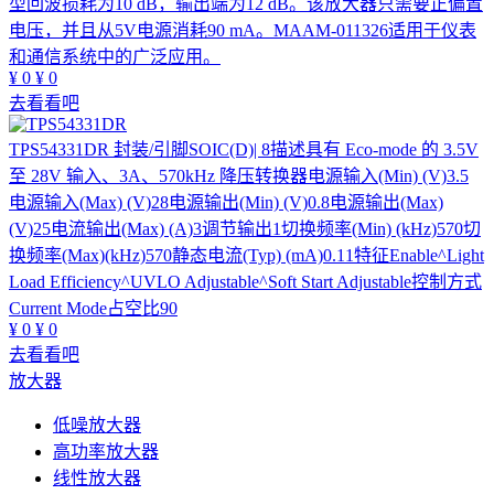
型回波损耗为10 dB，输出端为12 dB。该放大器只需要正偏置
电压，并且从5V电源消耗90 mA。MAAM-011326适用于仪表
和通信系统中的广泛应用。
¥
0
¥
0
去看看吧
TPS54331DR
封装/引脚SOIC(D)| 8描述具有 Eco-mode 的 3.5V
至 28V 输入、3A、570kHz 降压转换器电源输入(Min) (V)3.5
电源输入(Max) (V)28电源输出(Min) (V)0.8电源输出(Max)
(V)25电流输出(Max) (A)3调节输出1切换频率(Min) (kHz)570切
换频率(Max)(kHz)570静态电流(Typ) (mA)0.11特征Enable^Light
Load Efficiency^UVLO Adjustable^Soft Start Adjustable控制方式
Current Mode占空比90
¥
0
¥
0
去看看吧
放大器
低噪放大器
高功率放大器
线性放大器