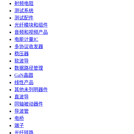
射频电阻
测试系统
测试配件
光纤模块和组件
音频和视频产品
电能计量IC
多协议收发器
稳压器
软波导
数据路径管理
GaN晶圆
线性产品
其他未列明器件
直波导
同轴被动器件
导波管
电桥
端子
光纤链路