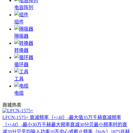
电容阵列
组件
隔振器
转换器
循环器
工具
电缆
商城热卖
LFCN-1575+
衰减频率（+/-δf）-最大值35万千赫衰减频率
（+/-δf）-最小30万千赫最大频率衰减30分贝最小频率时的衰
减20分贝平均输入功率10瓦中心或截止频率（fo/fc）1875兆赫