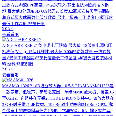
过滤方式陶瓷LPF高度0.94毫米输入/输出阻抗50欧姆插入损
耗-最大值3分贝JESD-609代码e3长度3.2毫米安装类型表面黏
着方式最大截面数七部分数量-最小七最高工作温度100摄氏度
最低工作温度-55摄氏度
¥
0
¥
0
去看看吧
AD620ARZ-REEL7
负电源电压限值-最大值 -18伏负电源电压-
标称值(Vsup) -15伏非线性-最大值 0.004%功能数量 一终端数
量 8最高工作温度 85摄氏度最低工作温度 -40摄氏度包装体材
料 塑料/环氧树脂
¥
0
¥
0
去看看吧
MAAM-011326
21 dB增益放大器，0.5-6 GHzMAAM-011326是
一款宽带、低噪声、高动态范围、单级MMIC放大器，覆盖0.5
至6GHz。它组装在无铅2 mm 8-LD PDFN封装中。该放大器在
3 GHz时提供21 dB增益、19 dBm输出功率和34 dBm OIP3。整
个带宽上的增益斜率仅为1.5dB。它与50Ω匹配，输入端的典