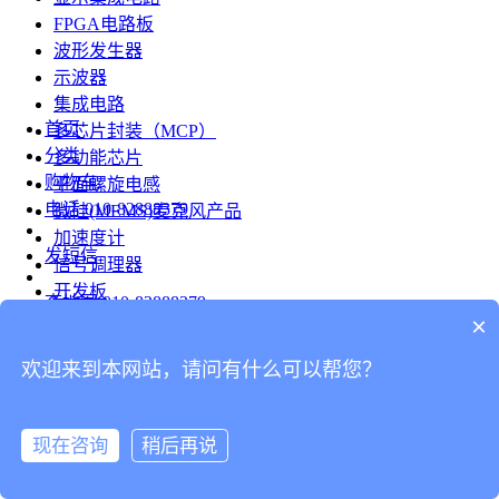
FPGA电路板
波形发生器
示波器
集成电路
首页
多芯片封装（MCP）
分类
多功能芯片
购物车
平面螺旋电感
电话
010-82888379
微硅(MEMS)麦克风产品
加速度计
发短信
信号调理器
开发板
查地图
010-82888379
模组
×
RF射频芯片
发邮件
欢迎来到本网站，请问有什么可以帮您？
台式仪表
留言
连接器
分享
现在咨询
稍后再说
连接器
我的
旋转连接器