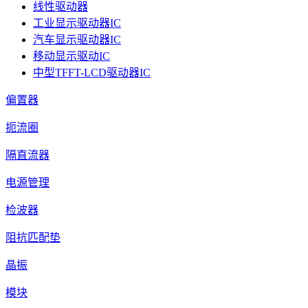
线性驱动器
工业显示驱动器IC
汽车显示驱动器IC
移动显示驱动IC
中型TFFT-LCD驱动器IC
偏置器
扼流圈
隔直流器
电源管理
检波器
阻抗匹配垫
晶振
模块