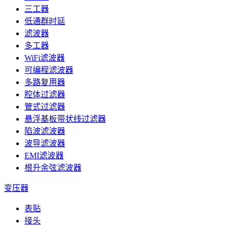
三工器
低通群时延
滤波器
多工器
WiFi滤波器
可编程滤波器
多路复用器
腔体过滤器
管式过滤器
悬浮基板带状线过滤器
陷波滤波器
波导滤波器
EMI滤波器
根升余弦滤波器
变压器
表贴
接头