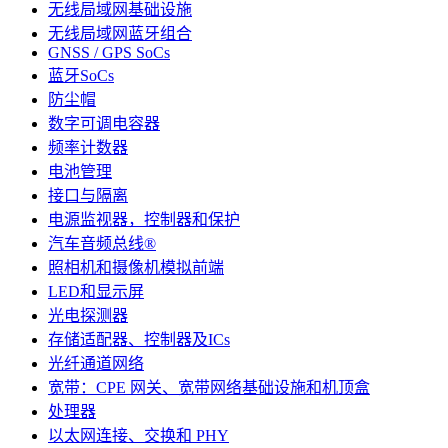
无线局域网基础设施
无线局域网蓝牙组合
GNSS / GPS SoCs
蓝牙SoCs
防尘帽
数字可调电容器
频率计数器
电池管理
接口与隔离
电源监视器，控制器和保护
汽车音频总线®
照相机和摄像机模拟前端
LED和显示屏
光电探测器
存储适配器、控制器及ICs
光纤通道网络
宽带：CPE 网关、宽带网络基础设施和机顶盒
处理器
以太网连接、交换和 PHY