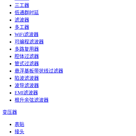
三工器
低通群时延
滤波器
多工器
WiFi滤波器
可编程滤波器
多路复用器
腔体过滤器
管式过滤器
悬浮基板带状线过滤器
陷波滤波器
波导滤波器
EMI滤波器
根升余弦滤波器
变压器
表贴
接头