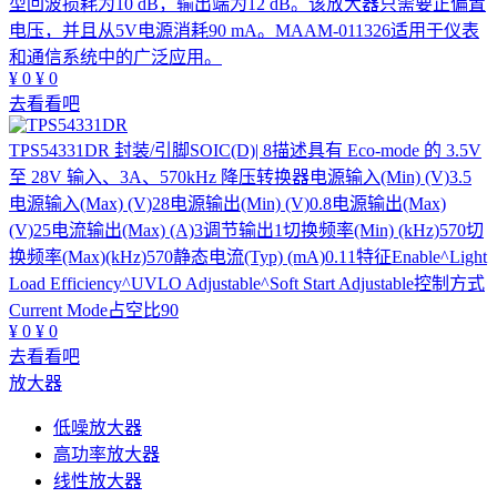
型回波损耗为10 dB，输出端为12 dB。该放大器只需要正偏置
电压，并且从5V电源消耗90 mA。MAAM-011326适用于仪表
和通信系统中的广泛应用。
¥
0
¥
0
去看看吧
TPS54331DR
封装/引脚SOIC(D)| 8描述具有 Eco-mode 的 3.5V
至 28V 输入、3A、570kHz 降压转换器电源输入(Min) (V)3.5
电源输入(Max) (V)28电源输出(Min) (V)0.8电源输出(Max)
(V)25电流输出(Max) (A)3调节输出1切换频率(Min) (kHz)570切
换频率(Max)(kHz)570静态电流(Typ) (mA)0.11特征Enable^Light
Load Efficiency^UVLO Adjustable^Soft Start Adjustable控制方式
Current Mode占空比90
¥
0
¥
0
去看看吧
放大器
低噪放大器
高功率放大器
线性放大器