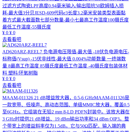
过滤方式陶瓷LPF高度0.94毫米输入/输出阻抗50欧姆插入损
耗-最大值3分贝JESD-609代码e3长度3.2毫米安装类型表面黏
着方式最大截面数七部分数量-最小七最高工作温度100摄氏度
最低工作温度-55摄氏度
¥
0
¥
0
去看看吧
AD620ARZ-REEL7
负电源电压限值-最大值 -18伏负电源电压-
标称值(Vsup) -15伏非线性-最大值 0.004%功能数量 一终端数
量 8最高工作温度 85摄氏度最低工作温度 -40摄氏度包装体材
料 塑料/环氧树脂
¥
0
¥
0
去看看吧
MAAM-011326
21 dB增益放大器，0.5-6 GHzMAAM-011326是
一款宽带、低噪声、高动态范围、单级MMIC放大器，覆盖0.5
至6GHz。它组装在无铅2 mm 8-LD PDFN封装中。该放大器在
3 GHz时提供21 dB增益、19 dBm输出功率和34 dBm OIP3。整
个带宽上的增益斜率仅为1.5dB。它与50Ω匹配，输入端的典