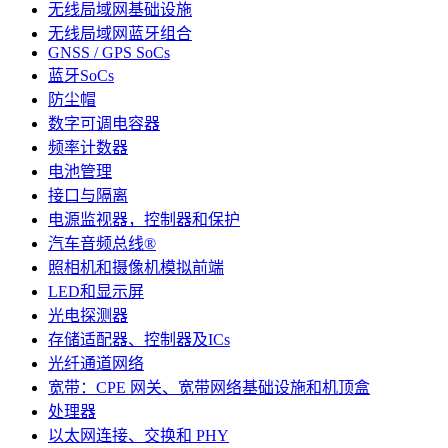
无线局域网基础设施
无线局域网蓝牙组合
GNSS / GPS SoCs
蓝牙SoCs
防尘帽
数字可调电容器
频率计数器
电池管理
接口与隔离
电源监视器，控制器和保护
汽车音频总线®
照相机和摄像机模拟前端
LED和显示屏
光电探测器
存储适配器、控制器及ICs
光纤通道网络
宽带：CPE 网关、宽带网络基础设施和机顶盒
处理器
以太网连接、交换和 PHY