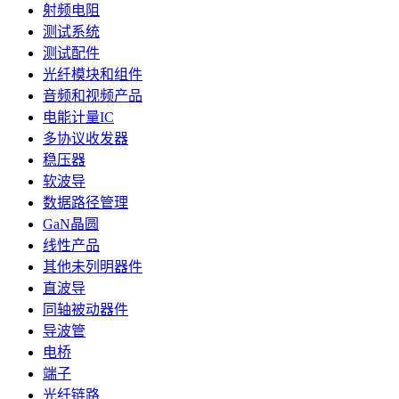
射频电阻
测试系统
测试配件
光纤模块和组件
音频和视频产品
电能计量IC
多协议收发器
稳压器
软波导
数据路径管理
GaN晶圆
线性产品
其他未列明器件
直波导
同轴被动器件
导波管
电桥
端子
光纤链路