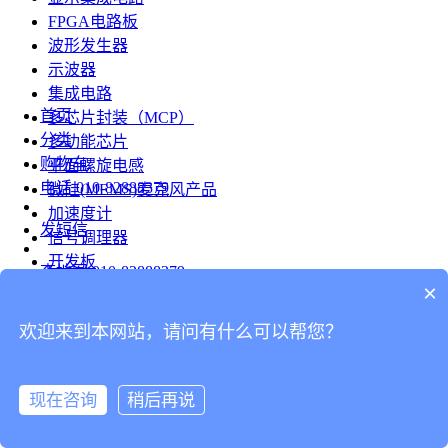
FPGA电路板
波形发生器
示波器
集成电路
首页
多芯片封装（MCP）
分类
多功能芯片
购物车
平面螺旋电感
电话
010-82888379
微硅(MEMS)麦克风产品
加速度计
发短信
信号调理器
开发板
查地图
010-82888379
模组
×
RF射频芯片
发邮件
欢迎来到本网站，请问有什么可以帮您？
台式仪表
留言
连接器
分享
现在咨询
稍后再说
连接器
我的
旋转连接器