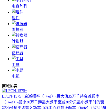
电容阵列
组件
隔振器
转换器
循环器
工具
电缆
商城热卖
LFCN-1575+
衰减频率（+/-δf）-最大值35万千赫衰减频率
（+/-δf）-最小30万千赫最大频率衰减30分贝最小频率时的衰
减20分贝平均输入功率10瓦中心或截止频率（fo/fc）1875兆赫