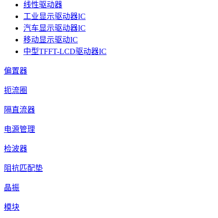
线性驱动器
工业显示驱动器IC
汽车显示驱动器IC
移动显示驱动IC
中型TFFT-LCD驱动器IC
偏置器
扼流圈
隔直流器
电源管理
检波器
阻抗匹配垫
晶振
模块