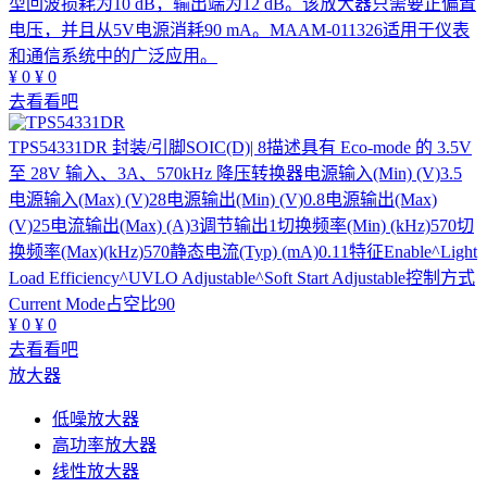
型回波损耗为10 dB，输出端为12 dB。该放大器只需要正偏置
电压，并且从5V电源消耗90 mA。MAAM-011326适用于仪表
和通信系统中的广泛应用。
¥
0
¥
0
去看看吧
TPS54331DR
封装/引脚SOIC(D)| 8描述具有 Eco-mode 的 3.5V
至 28V 输入、3A、570kHz 降压转换器电源输入(Min) (V)3.5
电源输入(Max) (V)28电源输出(Min) (V)0.8电源输出(Max)
(V)25电流输出(Max) (A)3调节输出1切换频率(Min) (kHz)570切
换频率(Max)(kHz)570静态电流(Typ) (mA)0.11特征Enable^Light
Load Efficiency^UVLO Adjustable^Soft Start Adjustable控制方式
Current Mode占空比90
¥
0
¥
0
去看看吧
放大器
低噪放大器
高功率放大器
线性放大器