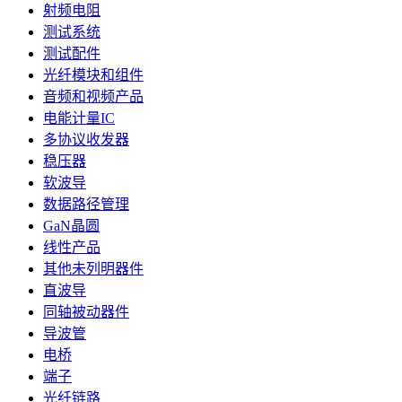
射频电阻
测试系统
测试配件
光纤模块和组件
音频和视频产品
电能计量IC
多协议收发器
稳压器
软波导
数据路径管理
GaN晶圆
线性产品
其他未列明器件
直波导
同轴被动器件
导波管
电桥
端子
光纤链路