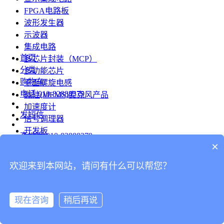
FPGA电路板
波形发生器
示波器
集成电路
首页
多芯片封装（MCP）
分类
多功能芯片
购物车
平面螺旋电感
电话
010-82888379
微硅(MEMS)麦克风产品
加速度计
发短信
信号调理器
开发板
查地图
010-82888379
模组
×
RF射频芯片
发邮件
欢迎来到本网站，请问有什么可以帮您？
台式仪表
留言
连接器
分享
现在咨询
稍后再说
连接器
我的
旋转连接器