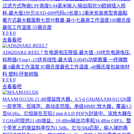
过滤方式陶瓷LPF高度0.94毫米输入/输出阻抗50欧姆插入损
耗-最大值3分贝JESD-609代码e3长度3.2毫米安装类型表面黏
着方式最大截面数七部分数量-最小七最高工作温度100摄氏度
最低工作温度-55摄氏度
¥
0
¥
0
去看看吧
AD620ARZ-REEL7
负电源电压限值-最大值 -18伏负电源电压-
标称值(Vsup) -15伏非线性-最大值 0.004%功能数量 一终端数
量 8最高工作温度 85摄氏度最低工作温度 -40摄氏度包装体材
料 塑料/环氧树脂
¥
0
¥
0
去看看吧
MAAM-011326
21 dB增益放大器，0.5-6 GHzMAAM-011326是
一款宽带、低噪声、高动态范围、单级MMIC放大器，覆盖0.5
至6GHz。它组装在无铅2 mm 8-LD PDFN封装中。该放大器在
3 GHz时提供21 dB增益、19 dBm输出功率和34 dBm OIP3。整
个带宽上的增益斜率仅为1.5dB。它与50Ω匹配，输入端的典