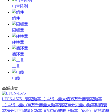
电容阵列
组件
隔振器
转换器
循环器
工具
电缆
商城热卖
LFCN-1575+
衰减频率（+/-δf）-最大值35万千赫衰减频率
（+/-δf）-最小30万千赫最大频率衰减30分贝最小频率时的衰
减20分贝平均输入功率10瓦中心或截止频率（fo/fc）1875兆赫