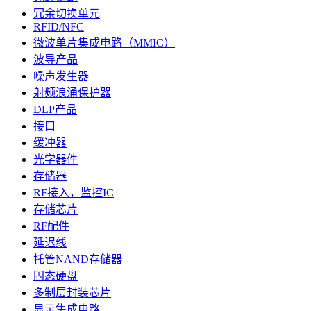
冗余切换单元
RFID/NFC
微波单片集成电路（MMIC）
波导产品
噪声发生器
射频浪涌保护器
DLP产品
接口
缓冲器
光学器件
存储器
RF接入，监控IC
存储芯片
RF配件
延迟线
托管NAND存储器
固态硬盘
多制层封装芯片
显示集成电路