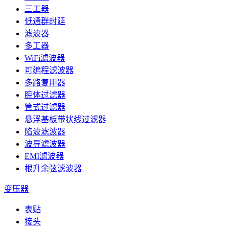
三工器
低通群时延
滤波器
多工器
WiFi滤波器
可编程滤波器
多路复用器
腔体过滤器
管式过滤器
悬浮基板带状线过滤器
陷波滤波器
波导滤波器
EMI滤波器
根升余弦滤波器
变压器
表贴
接头