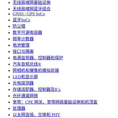
无线局域网基础设施
无线局域网蓝牙组合
GNSS / GPS SoCs
蓝牙SoCs
防尘帽
数字可调电容器
频率计数器
电池管理
接口与隔离
电源监视器，控制器和保护
汽车音频总线®
照相机和摄像机模拟前端
LED和显示屏
光电探测器
存储适配器、控制器及ICs
光纤通道网络
宽带：CPE 网关、宽带网络基础设施和机顶盒
处理器
以太网连接、交换和 PHY