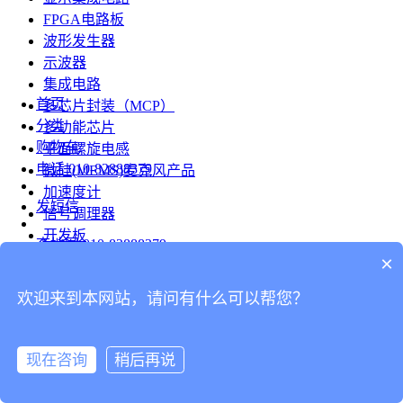
FPGA电路板
波形发生器
示波器
集成电路
首页
多芯片封装（MCP）
分类
多功能芯片
购物车
平面螺旋电感
电话
010-82888379
微硅(MEMS)麦克风产品
加速度计
发短信
信号调理器
开发板
查地图
010-82888379
模组
×
RF射频芯片
发邮件
欢迎来到本网站，请问有什么可以帮您？
台式仪表
留言
连接器
分享
现在咨询
稍后再说
连接器
我的
旋转连接器