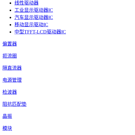
线性驱动器
工业显示驱动器IC
汽车显示驱动器IC
移动显示驱动IC
中型TFFT-LCD驱动器IC
偏置器
扼流圈
隔直流器
电源管理
检波器
阻抗匹配垫
晶振
模块