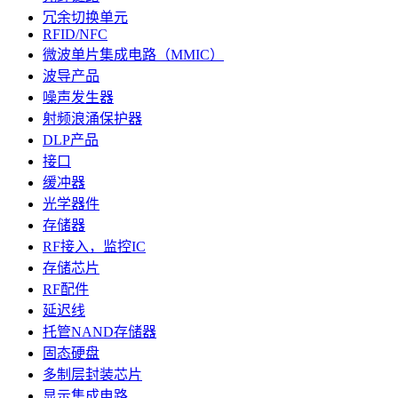
冗余切换单元
RFID/NFC
微波单片集成电路（MMIC）
波导产品
噪声发生器
射频浪涌保护器
DLP产品
接口
缓冲器
光学器件
存储器
RF接入，监控IC
存储芯片
RF配件
延迟线
托管NAND存储器
固态硬盘
多制层封装芯片
显示集成电路