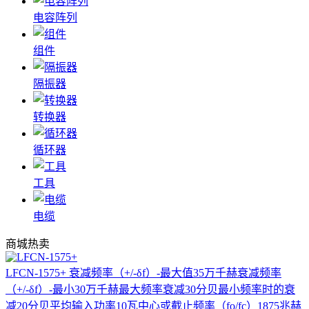
电容阵列
组件
隔振器
转换器
循环器
工具
电缆
商城热卖
LFCN-1575+
衰减频率（+/-δf）-最大值35万千赫衰减频率
（+/-δf）-最小30万千赫最大频率衰减30分贝最小频率时的衰
减20分贝平均输入功率10瓦中心或截止频率（fo/fc）1875兆赫