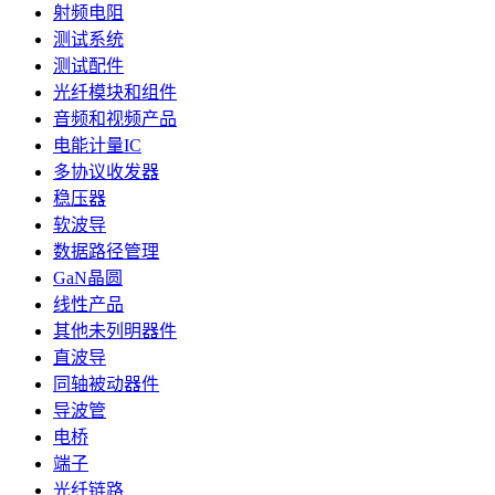
射频电阻
测试系统
测试配件
光纤模块和组件
音频和视频产品
电能计量IC
多协议收发器
稳压器
软波导
数据路径管理
GaN晶圆
线性产品
其他未列明器件
直波导
同轴被动器件
导波管
电桥
端子
光纤链路