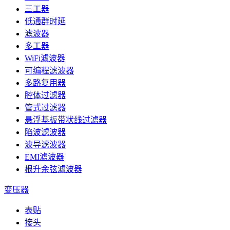
三工器
低通群时延
滤波器
多工器
WiFi滤波器
可编程滤波器
多路复用器
腔体过滤器
管式过滤器
悬浮基板带状线过滤器
陷波滤波器
波导滤波器
EMI滤波器
根升余弦滤波器
变压器
表贴
接头