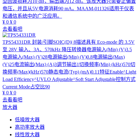
型回波损耗为10 dB，输出端为12 dB。该放大器只需要正偏置
电压，并且从5V电源消耗90 mA。MAAM-011326适用于仪表
和通信系统中的广泛应用。
¥
0
¥
0
去看看吧
TPS54331DR
封装/引脚SOIC(D)| 8描述具有 Eco-mode 的 3.5V
至 28V 输入、3A、570kHz 降压转换器电源输入(Min) (V)3.5
电源输入(Max) (V)28电源输出(Min) (V)0.8电源输出(Max)
(V)25电流输出(Max) (A)3调节输出1切换频率(Min) (kHz)570切
换频率(Max)(kHz)570静态电流(Typ) (mA)0.11特征Enable^Light
Load Efficiency^UVLO Adjustable^Soft Start Adjustable控制方式
Current Mode占空比90
¥
0
¥
0
去看看吧
放大器
低噪放大器
高功率放大器
线性放大器