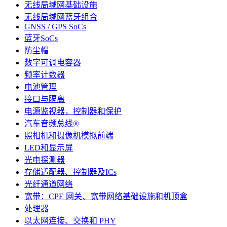
无线局域网基础设施
无线局域网蓝牙组合
GNSS / GPS SoCs
蓝牙SoCs
防尘帽
数字可调电容器
频率计数器
电池管理
接口与隔离
电源监视器，控制器和保护
汽车音频总线®
照相机和摄像机模拟前端
LED和显示屏
光电探测器
存储适配器、控制器及ICs
光纤通道网络
宽带：CPE 网关、宽带网络基础设施和机顶盒
处理器
以太网连接、交换和 PHY