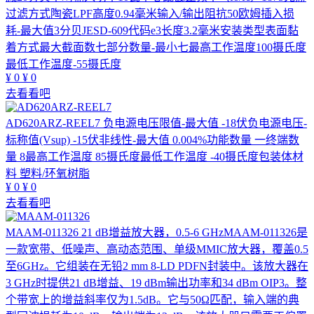
过滤方式陶瓷LPF高度0.94毫米输入/输出阻抗50欧姆插入损
耗-最大值3分贝JESD-609代码e3长度3.2毫米安装类型表面黏
着方式最大截面数七部分数量-最小七最高工作温度100摄氏度
最低工作温度-55摄氏度
¥
0
¥
0
去看看吧
AD620ARZ-REEL7
负电源电压限值-最大值 -18伏负电源电压-
标称值(Vsup) -15伏非线性-最大值 0.004%功能数量 一终端数
量 8最高工作温度 85摄氏度最低工作温度 -40摄氏度包装体材
料 塑料/环氧树脂
¥
0
¥
0
去看看吧
MAAM-011326
21 dB增益放大器，0.5-6 GHzMAAM-011326是
一款宽带、低噪声、高动态范围、单级MMIC放大器，覆盖0.5
至6GHz。它组装在无铅2 mm 8-LD PDFN封装中。该放大器在
3 GHz时提供21 dB增益、19 dBm输出功率和34 dBm OIP3。整
个带宽上的增益斜率仅为1.5dB。它与50Ω匹配，输入端的典