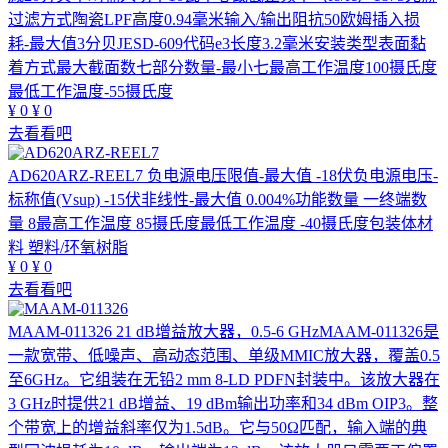
过滤方式陶瓷LPF高度0.94毫米输入/输出阻抗50欧姆插入损
耗-最大值3分贝JESD-609代码e3长度3.2毫米安装类型表面黏
着方式最大截面数七部分数量-最小七最高工作温度100摄氏度
最低工作温度-55摄氏度
¥
0
¥
0
去看看吧
AD620ARZ-REEL7
负电源电压限值-最大值 -18伏负电源电压-
标称值(Vsup) -15伏非线性-最大值 0.004%功能数量 一终端数
量 8最高工作温度 85摄氏度最低工作温度 -40摄氏度包装体材
料 塑料/环氧树脂
¥
0
¥
0
去看看吧
MAAM-011326
21 dB增益放大器，0.5-6 GHzMAAM-011326是
一款宽带、低噪声、高动态范围、单级MMIC放大器，覆盖0.5
至6GHz。它组装在无铅2 mm 8-LD PDFN封装中。该放大器在
3 GHz时提供21 dB增益、19 dBm输出功率和34 dBm OIP3。整
个带宽上的增益斜率仅为1.5dB。它与50Ω匹配，输入端的典