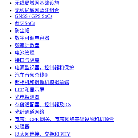
无线局域网基础设施
无线局域网蓝牙组合
GNSS / GPS SoCs
蓝牙SoCs
防尘帽
数字可调电容器
频率计数器
电池管理
接口与隔离
电源监视器，控制器和保护
汽车音频总线®
照相机和摄像机模拟前端
LED和显示屏
光电探测器
存储适配器、控制器及ICs
光纤通道网络
宽带：CPE 网关、宽带网络基础设施和机顶盒
处理器
以太网连接、交换和 PHY