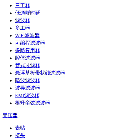
三工器
低通群时延
滤波器
多工器
WiFi滤波器
可编程滤波器
多路复用器
腔体过滤器
管式过滤器
悬浮基板带状线过滤器
陷波滤波器
波导滤波器
EMI滤波器
根升余弦滤波器
变压器
表贴
接头