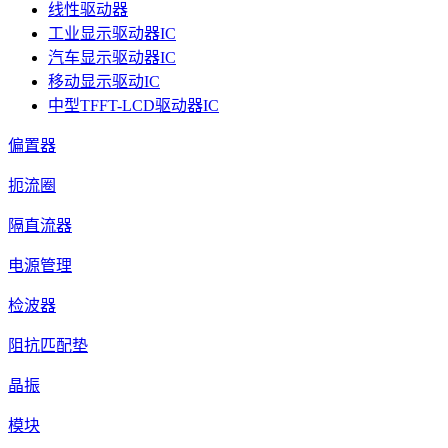
线性驱动器
工业显示驱动器IC
汽车显示驱动器IC
移动显示驱动IC
中型TFFT-LCD驱动器IC
偏置器
扼流圈
隔直流器
电源管理
检波器
阻抗匹配垫
晶振
模块