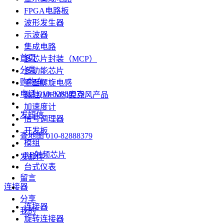
FPGA电路板
波形发生器
示波器
集成电路
首页
多芯片封装（MCP）
分类
多功能芯片
购物车
平面螺旋电感
电话
010-82888379
微硅(MEMS)麦克风产品
加速度计
发短信
信号调理器
开发板
查地图
010-82888379
模组
RF射频芯片
发邮件
台式仪表
留言
连接器
分享
连接器
我的
旋转连接器