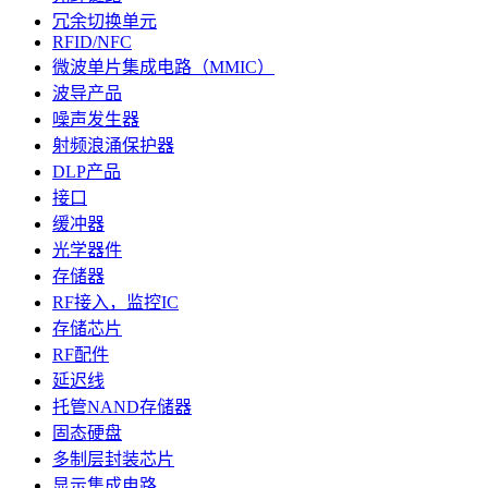
冗余切换单元
RFID/NFC
微波单片集成电路（MMIC）
波导产品
噪声发生器
射频浪涌保护器
DLP产品
接口
缓冲器
光学器件
存储器
RF接入，监控IC
存储芯片
RF配件
延迟线
托管NAND存储器
固态硬盘
多制层封装芯片
显示集成电路