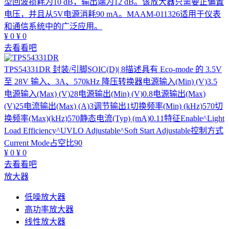
型回波损耗为10 dB，输出端为12 dB。该放大器只需要正偏置
电压，并且从5V电源消耗90 mA。MAAM-011326适用于仪表
和通信系统中的广泛应用。
¥
0
¥
0
去看看吧
TPS54331DR
封装/引脚SOIC(D)| 8描述具有 Eco-mode 的 3.5V
至 28V 输入、3A、570kHz 降压转换器电源输入(Min) (V)3.5
电源输入(Max) (V)28电源输出(Min) (V)0.8电源输出(Max)
(V)25电流输出(Max) (A)3调节输出1切换频率(Min) (kHz)570切
换频率(Max)(kHz)570静态电流(Typ) (mA)0.11特征Enable^Light
Load Efficiency^UVLO Adjustable^Soft Start Adjustable控制方式
Current Mode占空比90
¥
0
¥
0
去看看吧
放大器
低噪放大器
高功率放大器
线性放大器