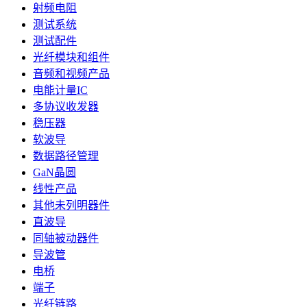
射频电阻
测试系统
测试配件
光纤模块和组件
音频和视频产品
电能计量IC
多协议收发器
稳压器
软波导
数据路径管理
GaN晶圆
线性产品
其他未列明器件
直波导
同轴被动器件
导波管
电桥
端子
光纤链路