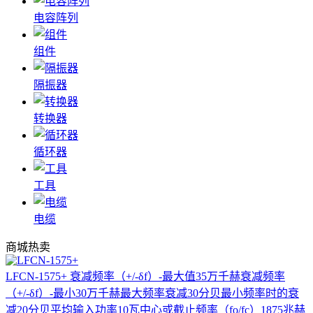
电容阵列
组件
隔振器
转换器
循环器
工具
电缆
商城热卖
LFCN-1575+
衰减频率（+/-δf）-最大值35万千赫衰减频率
（+/-δf）-最小30万千赫最大频率衰减30分贝最小频率时的衰
减20分贝平均输入功率10瓦中心或截止频率（fo/fc）1875兆赫