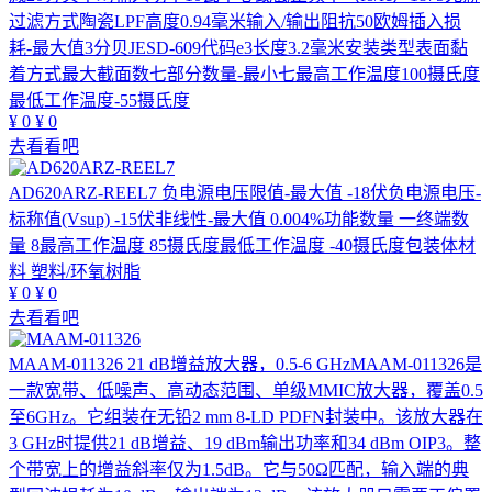
过滤方式陶瓷LPF高度0.94毫米输入/输出阻抗50欧姆插入损
耗-最大值3分贝JESD-609代码e3长度3.2毫米安装类型表面黏
着方式最大截面数七部分数量-最小七最高工作温度100摄氏度
最低工作温度-55摄氏度
¥
0
¥
0
去看看吧
AD620ARZ-REEL7
负电源电压限值-最大值 -18伏负电源电压-
标称值(Vsup) -15伏非线性-最大值 0.004%功能数量 一终端数
量 8最高工作温度 85摄氏度最低工作温度 -40摄氏度包装体材
料 塑料/环氧树脂
¥
0
¥
0
去看看吧
MAAM-011326
21 dB增益放大器，0.5-6 GHzMAAM-011326是
一款宽带、低噪声、高动态范围、单级MMIC放大器，覆盖0.5
至6GHz。它组装在无铅2 mm 8-LD PDFN封装中。该放大器在
3 GHz时提供21 dB增益、19 dBm输出功率和34 dBm OIP3。整
个带宽上的增益斜率仅为1.5dB。它与50Ω匹配，输入端的典