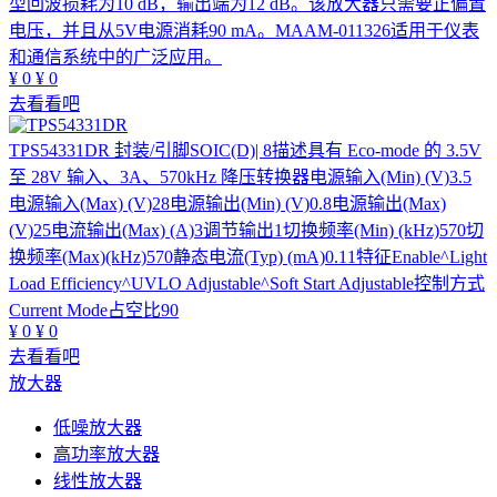
型回波损耗为10 dB，输出端为12 dB。该放大器只需要正偏置
电压，并且从5V电源消耗90 mA。MAAM-011326适用于仪表
和通信系统中的广泛应用。
¥
0
¥
0
去看看吧
TPS54331DR
封装/引脚SOIC(D)| 8描述具有 Eco-mode 的 3.5V
至 28V 输入、3A、570kHz 降压转换器电源输入(Min) (V)3.5
电源输入(Max) (V)28电源输出(Min) (V)0.8电源输出(Max)
(V)25电流输出(Max) (A)3调节输出1切换频率(Min) (kHz)570切
换频率(Max)(kHz)570静态电流(Typ) (mA)0.11特征Enable^Light
Load Efficiency^UVLO Adjustable^Soft Start Adjustable控制方式
Current Mode占空比90
¥
0
¥
0
去看看吧
放大器
低噪放大器
高功率放大器
线性放大器