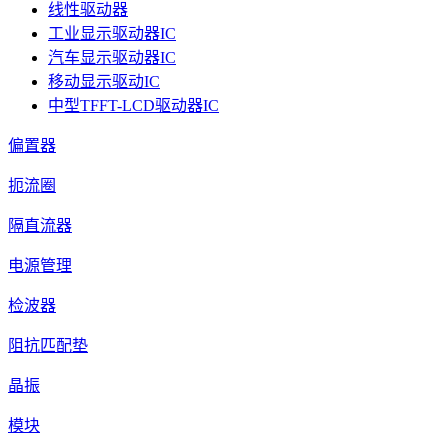
线性驱动器
工业显示驱动器IC
汽车显示驱动器IC
移动显示驱动IC
中型TFFT-LCD驱动器IC
偏置器
扼流圈
隔直流器
电源管理
检波器
阻抗匹配垫
晶振
模块