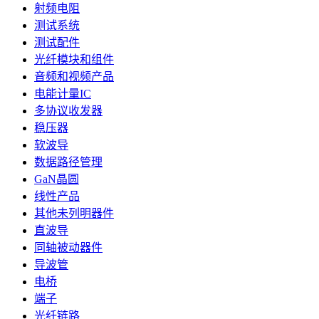
射频电阻
测试系统
测试配件
光纤模块和组件
音频和视频产品
电能计量IC
多协议收发器
稳压器
软波导
数据路径管理
GaN晶圆
线性产品
其他未列明器件
直波导
同轴被动器件
导波管
电桥
端子
光纤链路