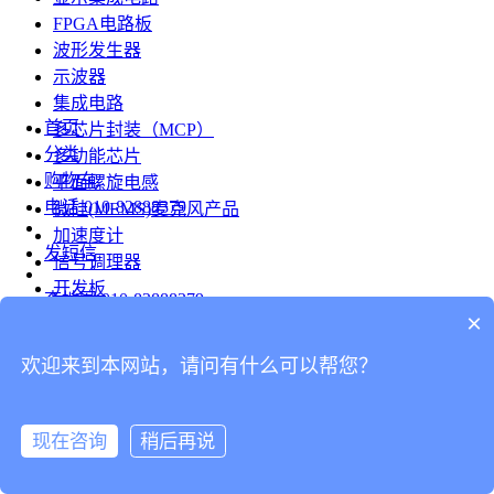
FPGA电路板
波形发生器
示波器
集成电路
首页
多芯片封装（MCP）
分类
多功能芯片
购物车
平面螺旋电感
电话
010-82888379
微硅(MEMS)麦克风产品
加速度计
发短信
信号调理器
开发板
查地图
010-82888379
模组
×
RF射频芯片
发邮件
欢迎来到本网站，请问有什么可以帮您？
台式仪表
留言
连接器
分享
现在咨询
稍后再说
连接器
我的
旋转连接器