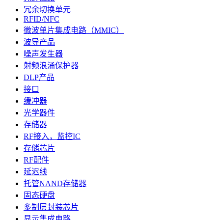
冗余切换单元
RFID/NFC
微波单片集成电路（MMIC）
波导产品
噪声发生器
射频浪涌保护器
DLP产品
接口
缓冲器
光学器件
存储器
RF接入，监控IC
存储芯片
RF配件
延迟线
托管NAND存储器
固态硬盘
多制层封装芯片
显示集成电路