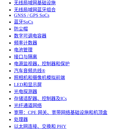
无线局域网基础设施
无线局域网蓝牙组合
GNSS / GPS SoCs
蓝牙SoCs
防尘帽
数字可调电容器
频率计数器
电池管理
接口与隔离
电源监视器，控制器和保护
汽车音频总线®
照相机和摄像机模拟前端
LED和显示屏
光电探测器
存储适配器、控制器及ICs
光纤通道网络
宽带：CPE 网关、宽带网络基础设施和机顶盒
处理器
以太网连接、交换和 PHY