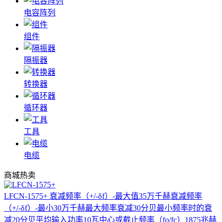
电容阵列
组件
隔振器
转换器
循环器
工具
电缆
商城热卖
LFCN-1575+
衰减频率（+/-δf）-最大值35万千赫衰减频率
（+/-δf）-最小30万千赫最大频率衰减30分贝最小频率时的衰
减20分贝平均输入功率10瓦中心或截止频率（fo/fc）1875兆赫