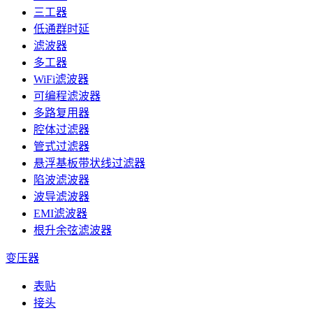
三工器
低通群时延
滤波器
多工器
WiFi滤波器
可编程滤波器
多路复用器
腔体过滤器
管式过滤器
悬浮基板带状线过滤器
陷波滤波器
波导滤波器
EMI滤波器
根升余弦滤波器
变压器
表贴
接头