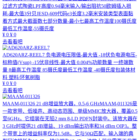
过滤方式陶瓷LPF高度0.94毫米输入/输出阻抗50欧姆插入损
耗-最大值3分贝JESD-609代码e3长度3.2毫米安装类型表面黏
着方式最大截面数七部分数量-最小七最高工作温度100摄氏度
最低工作温度-55摄氏度
¥
0
¥
0
去看看吧
AD620ARZ-REEL7
负电源电压限值-最大值 -18伏负电源电压-
标称值(Vsup) -15伏非线性-最大值 0.004%功能数量 一终端数
量 8最高工作温度 85摄氏度最低工作温度 -40摄氏度包装体材
料 塑料/环氧树脂
¥
0
¥
0
去看看吧
MAAM-011326
21 dB增益放大器，0.5-6 GHzMAAM-011326是
一款宽带、低噪声、高动态范围、单级MMIC放大器，覆盖0.5
至6GHz。它组装在无铅2 mm 8-LD PDFN封装中。该放大器在
3 GHz时提供21 dB增益、19 dBm输出功率和34 dBm OIP3。整
个带宽上的增益斜率仅为1.5dB。它与50Ω匹配，输入端的典