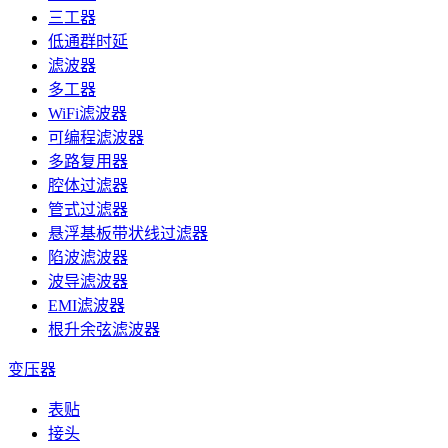
三工器
低通群时延
滤波器
多工器
WiFi滤波器
可编程滤波器
多路复用器
腔体过滤器
管式过滤器
悬浮基板带状线过滤器
陷波滤波器
波导滤波器
EMI滤波器
根升余弦滤波器
变压器
表贴
接头