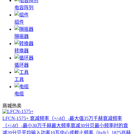
电容阵列
组件
隔振器
转换器
循环器
工具
电缆
商城热卖
LFCN-1575+
衰减频率（+/-δf）-最大值35万千赫衰减频率
（+/-δf）-最小30万千赫最大频率衰减30分贝最小频率时的衰
减20分贝平均输入功率10瓦中心或截止频率（fo/fc）1875兆赫