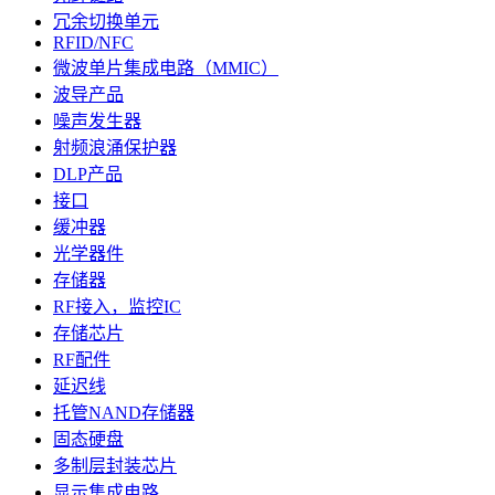
冗余切换单元
RFID/NFC
微波单片集成电路（MMIC）
波导产品
噪声发生器
射频浪涌保护器
DLP产品
接口
缓冲器
光学器件
存储器
RF接入，监控IC
存储芯片
RF配件
延迟线
托管NAND存储器
固态硬盘
多制层封装芯片
显示集成电路