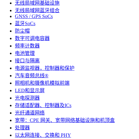
无线局域网基础设施
无线局域网蓝牙组合
GNSS / GPS SoCs
蓝牙SoCs
防尘帽
数字可调电容器
频率计数器
电池管理
接口与隔离
电源监视器，控制器和保护
汽车音频总线®
照相机和摄像机模拟前端
LED和显示屏
光电探测器
存储适配器、控制器及ICs
光纤通道网络
宽带：CPE 网关、宽带网络基础设施和机顶盒
处理器
以太网连接、交换和 PHY