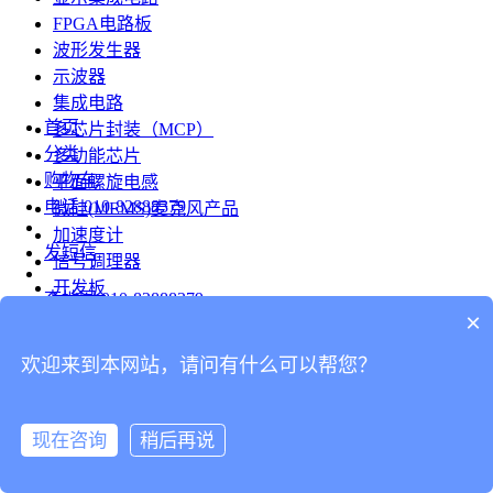
FPGA电路板
波形发生器
示波器
集成电路
首页
多芯片封装（MCP）
分类
多功能芯片
购物车
平面螺旋电感
电话
010-82888379
微硅(MEMS)麦克风产品
加速度计
发短信
信号调理器
开发板
查地图
010-82888379
模组
×
RF射频芯片
发邮件
欢迎来到本网站，请问有什么可以帮您？
台式仪表
留言
连接器
分享
现在咨询
稍后再说
连接器
我的
旋转连接器