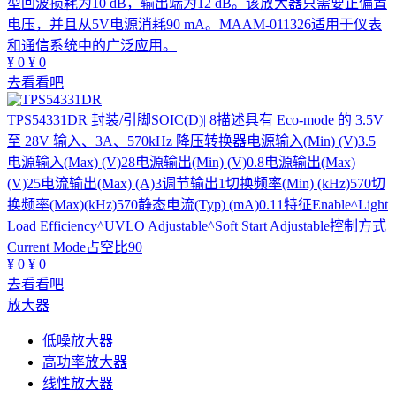
型回波损耗为10 dB，输出端为12 dB。该放大器只需要正偏置
电压，并且从5V电源消耗90 mA。MAAM-011326适用于仪表
和通信系统中的广泛应用。
¥
0
¥
0
去看看吧
TPS54331DR
封装/引脚SOIC(D)| 8描述具有 Eco-mode 的 3.5V
至 28V 输入、3A、570kHz 降压转换器电源输入(Min) (V)3.5
电源输入(Max) (V)28电源输出(Min) (V)0.8电源输出(Max)
(V)25电流输出(Max) (A)3调节输出1切换频率(Min) (kHz)570切
换频率(Max)(kHz)570静态电流(Typ) (mA)0.11特征Enable^Light
Load Efficiency^UVLO Adjustable^Soft Start Adjustable控制方式
Current Mode占空比90
¥
0
¥
0
去看看吧
放大器
低噪放大器
高功率放大器
线性放大器