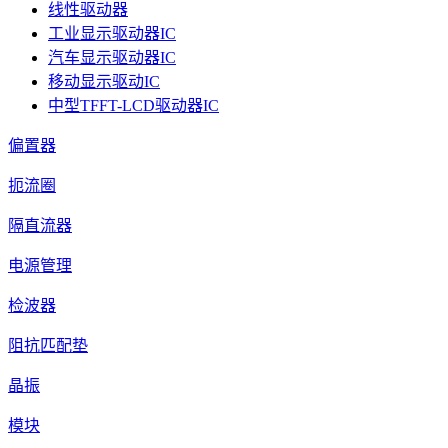
线性驱动器
工业显示驱动器IC
汽车显示驱动器IC
移动显示驱动IC
中型TFFT-LCD驱动器IC
偏置器
扼流圈
隔直流器
电源管理
检波器
阻抗匹配垫
晶振
模块