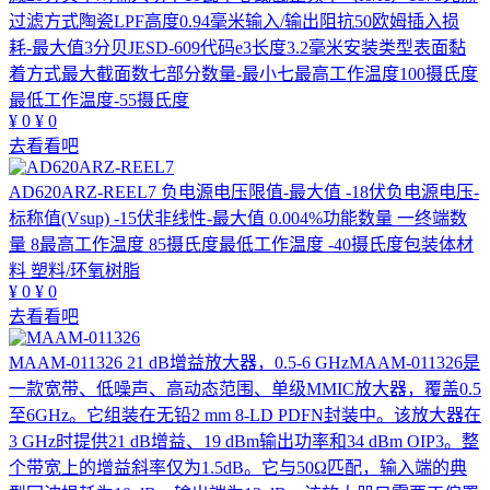
过滤方式陶瓷LPF高度0.94毫米输入/输出阻抗50欧姆插入损
耗-最大值3分贝JESD-609代码e3长度3.2毫米安装类型表面黏
着方式最大截面数七部分数量-最小七最高工作温度100摄氏度
最低工作温度-55摄氏度
¥
0
¥
0
去看看吧
AD620ARZ-REEL7
负电源电压限值-最大值 -18伏负电源电压-
标称值(Vsup) -15伏非线性-最大值 0.004%功能数量 一终端数
量 8最高工作温度 85摄氏度最低工作温度 -40摄氏度包装体材
料 塑料/环氧树脂
¥
0
¥
0
去看看吧
MAAM-011326
21 dB增益放大器，0.5-6 GHzMAAM-011326是
一款宽带、低噪声、高动态范围、单级MMIC放大器，覆盖0.5
至6GHz。它组装在无铅2 mm 8-LD PDFN封装中。该放大器在
3 GHz时提供21 dB增益、19 dBm输出功率和34 dBm OIP3。整
个带宽上的增益斜率仅为1.5dB。它与50Ω匹配，输入端的典