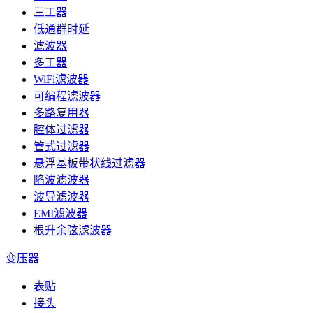
三工器
低通群时延
滤波器
多工器
WiFi滤波器
可编程滤波器
多路复用器
腔体过滤器
管式过滤器
悬浮基板带状线过滤器
陷波滤波器
波导滤波器
EMI滤波器
根升余弦滤波器
变压器
表贴
接头