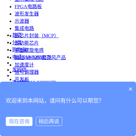
FPGA电路板
波形发生器
示波器
集成电路
首页
多芯片封装（MCP）
分类
多功能芯片
购物车
平面螺旋电感
电话
010-82888379
微硅(MEMS)麦克风产品
加速度计
发短信
信号调理器
开发板
查地图
010-82888379
模组
×
RF射频芯片
发邮件
欢迎来到本网站，请问有什么可以帮您？
台式仪表
留言
连接器
分享
现在咨询
稍后再说
连接器
我的
旋转连接器