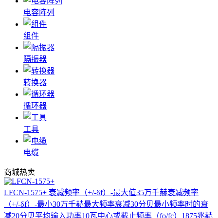
电容阵列
组件
隔振器
转换器
循环器
工具
电缆
商城热卖
LFCN-1575+
衰减频率（+/-δf）-最大值35万千赫衰减频率
（+/-δf）-最小30万千赫最大频率衰减30分贝最小频率时的衰
减20分贝平均输入功率10瓦中心或截止频率（fo/fc）1875兆赫