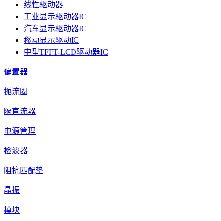
线性驱动器
工业显示驱动器IC
汽车显示驱动器IC
移动显示驱动IC
中型TFFT-LCD驱动器IC
偏置器
扼流圈
隔直流器
电源管理
检波器
阻抗匹配垫
晶振
模块