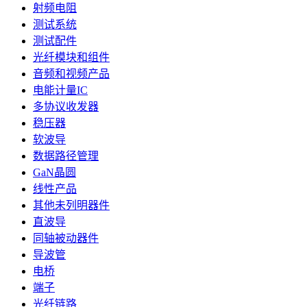
射频电阻
测试系统
测试配件
光纤模块和组件
音频和视频产品
电能计量IC
多协议收发器
稳压器
软波导
数据路径管理
GaN晶圆
线性产品
其他未列明器件
直波导
同轴被动器件
导波管
电桥
端子
光纤链路