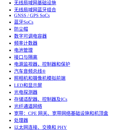
无线局域网基础设施
无线局域网蓝牙组合
GNSS / GPS SoCs
蓝牙SoCs
防尘帽
数字可调电容器
频率计数器
电池管理
接口与隔离
电源监视器，控制器和保护
汽车音频总线®
照相机和摄像机模拟前端
LED和显示屏
光电探测器
存储适配器、控制器及ICs
光纤通道网络
宽带：CPE 网关、宽带网络基础设施和机顶盒
处理器
以太网连接、交换和 PHY