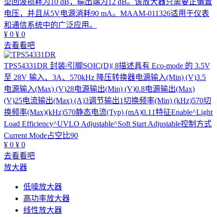
型回波损耗为10 dB，输出端为12 dB。该放大器只需要正偏置
电压，并且从5V电源消耗90 mA。MAAM-011326适用于仪表
和通信系统中的广泛应用。
¥
0
¥
0
去看看吧
TPS54331DR
封装/引脚SOIC(D)| 8描述具有 Eco-mode 的 3.5V
至 28V 输入、3A、570kHz 降压转换器电源输入(Min) (V)3.5
电源输入(Max) (V)28电源输出(Min) (V)0.8电源输出(Max)
(V)25电流输出(Max) (A)3调节输出1切换频率(Min) (kHz)570切
换频率(Max)(kHz)570静态电流(Typ) (mA)0.11特征Enable^Light
Load Efficiency^UVLO Adjustable^Soft Start Adjustable控制方式
Current Mode占空比90
¥
0
¥
0
去看看吧
放大器
低噪放大器
高功率放大器
线性放大器