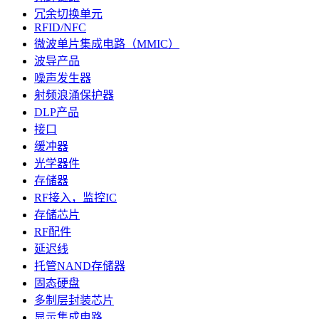
冗余切换单元
RFID/NFC
微波单片集成电路（MMIC）
波导产品
噪声发生器
射频浪涌保护器
DLP产品
接口
缓冲器
光学器件
存储器
RF接入，监控IC
存储芯片
RF配件
延迟线
托管NAND存储器
固态硬盘
多制层封装芯片
显示集成电路