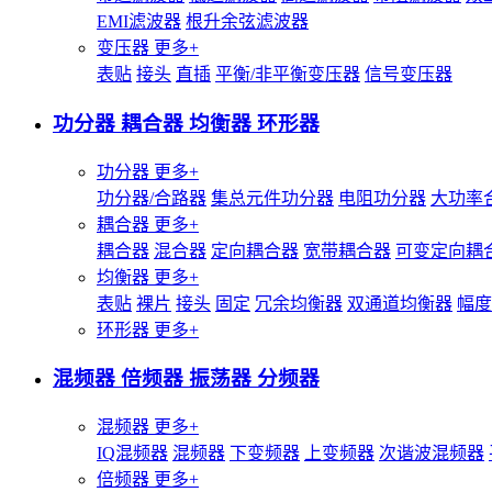
EMI滤波器
根升余弦滤波器
变压器
更多+
表贴
接头
直插
平衡/非平衡变压器
信号变压器
功分器 耦合器 均衡器 环形器
功分器
更多+
功分器/合路器
集总元件功分器
电阻功分器
大功率
耦合器
更多+
耦合器
混合器
定向耦合器
宽带耦合器
可变定向耦
均衡器
更多+
表贴
裸片
接头
固定
冗余均衡器
双通道均衡器
幅度
环形器
更多+
混频器 倍频器 振荡器 分频器
混频器
更多+
IQ混频器
混频器
下变频器
上变频器
次谐波混频器
倍频器
更多+