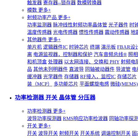
触发器
寄存器--锁存器
数模转换器
模数
更多+
射频功率产品
更多+
功率监测器
脉冲线性射频功率晶体管
光子器件
时
温度传感器
光电传感器
惯性传感器
震动传感器
地
其他器件
更多+
单片机
逻辑器件IC
时钟芯片
终端
演示板
FBAR设
离
电源监视器，控制器和保护
汽车音频总线®
照相
和机顶盒
处理器
以太网连接、交换和 PHY
射频电
品
其他未列明器件
直波导
同轴被动器件
导波管
电
缓冲器
光学器件
存储器
RF接入，监控IC
存储芯片
装（MCP）
多功能芯片
平面螺旋电感
微硅(MEM
功率检测器 开关 晶体管 分压器
功率检测器
更多+
波导功率探测器
RMS响应功率检波器
同轴功率探
开关
更多+
开关
波导开关
射频开关
开关系统
调谐控制开关
固