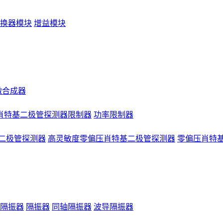
换器模块
增益模块
微合成器
肖特基二极管探测器限制器
功率限制器
二极管探测器
高灵敏度零偏压肖特基二极管探测器
零偏压肖特
隔振器
隔振器
同轴隔振器
波导隔振器