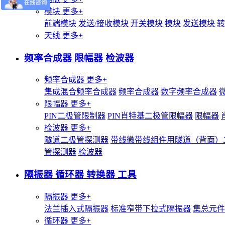
模块
更多+
前端模块
发送/接收模块
开关模块
模块
发送模块
转
天线
更多+
频率合成器 限幅器 检波器
频率合成器
更多+
集成混合频率合成器
频率合成器
数字频率合成器
限幅器
更多+
PIN二极管限制器
PIN肖特基二极管限幅器
限幅器
检波器
更多+
隧道二极管探测器
带线微带线组件用隧道（背面）
管探测器
检波器
隔振器 循环器 转换器 工具
隔振器
更多+
法兰插入式隔振器
标准窄带下拉式隔振器
集总元件
循环器
更多+