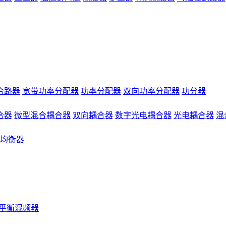
合路器
宽带功率分配器
功率分配器
双向功率分配器
功分器
合器
微型混合耦合器
双向耦合器
数字光电耦合器
光电耦合器
混
均衡器
平衡混频器