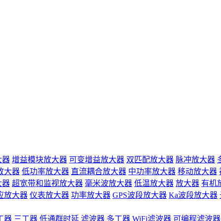
大器
增益模块放大器
可变增益放大器
双匹配放大器
脉冲放大器
放大器
低功率放大器
直流耦合放大器
中功率放大器
移动放大器
大器
超宽带和监视放大器
毫米波放大器
低温放大器
放大器
有机
应放大器
仪表放大器
功率放大器
GPS波段放大器
Ka波段放大器
工器
三工器
低通群时延
滤波器
多工器
WiFi滤波器
可编程滤波器