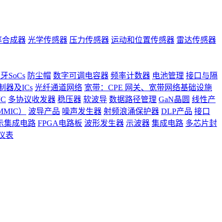
率合成器
光学传感器
压力传感器
运动和位置传感器
雷达传感器
牙SoCs
防尘帽
数字可调电容器
频率计数器
电池管理
接口与隔
器及ICs
光纤通道网络
宽带：CPE 网关、宽带网络基础设施
C
多协议收发器
稳压器
软波导
数据路径管理
GaN晶圆
线性产
MIC）
波导产品
噪声发生器
射频浪涌保护器
DLP产品
接口
示集成电路
FPGA电路板
波形发生器
示波器
集成电路
多芯片封
仪表