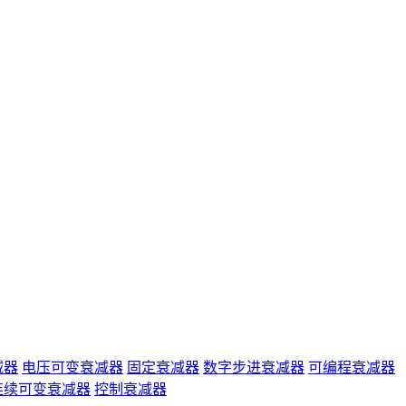
减器
电压可变衰减器
固定衰减器
数字步进衰减器
可编程衰减器
连续可变衰减器
控制衰减器