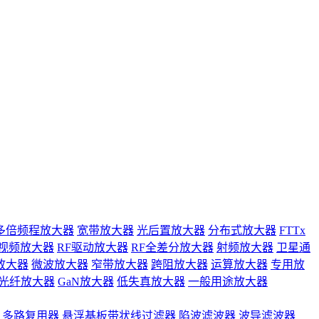
多倍频程放大器
宽带放大器
光后置放大器
分布式放大器
FTTx
视频放大器
RF驱动放大器
RF全差分放大器
射频放大器
卫星通
放大器
微波放大器
窄带放大器
跨阻放大器
运算放大器
专用放
光纤放大器
GaN放大器
低失真放大器
一般用途放大器
多路复用器
悬浮基板带状线过滤器
陷波滤波器
波导滤波器