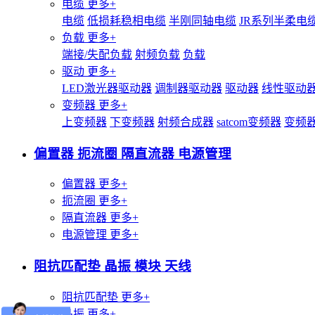
电缆
更多+
电缆
低损耗稳相电缆
半刚同轴电缆
JR系列半柔电
负载
更多+
端接/失配负载
射频负载
负载
驱动
更多+
LED激光器驱动器
调制器驱动器
驱动器
线性驱动
变频器
更多+
上变频器
下变频器
射频合成器
satcom变频器
变频
偏置器 扼流圈 隔直流器 电源管理
偏置器
更多+
扼流圈
更多+
隔直流器
更多+
电源管理
更多+
阻抗匹配垫 晶振 模块 天线
阻抗匹配垫
更多+
晶振
更多+