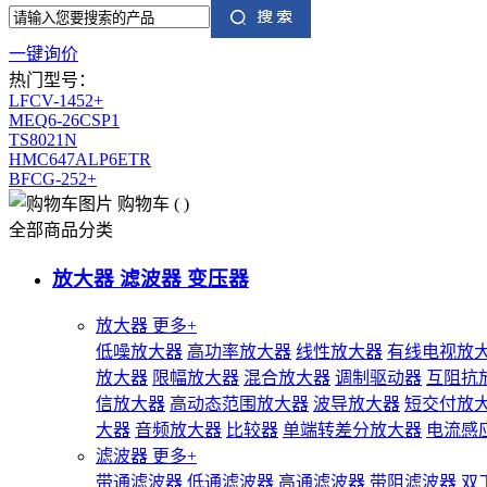
一键询价
热门型号：
LFCV-1452+
MEQ6-26CSP1
TS8021N
HMC647ALP6ETR
BFCG-252+
购物车
(
)
全部商品分类
放大器 滤波器 变压器
放大器
更多+
低噪放大器
高功率放大器
线性放大器
有线电视放
放大器
限幅放大器
混合放大器
调制驱动器
互阻抗
信放大器
高动态范围放大器
波导放大器
短交付放
大器
音频放大器
比较器
单端转差分放大器
电流感
滤波器
更多+
带通滤波器
低通滤波器
高通滤波器
带阻滤波器
双