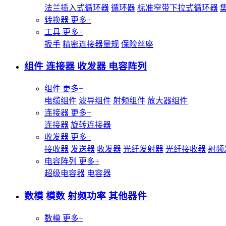
法兰插入式循环器
循环器
标准窄带下拉式循环器
转换器
更多+
工具
更多+
扳手
精密连接器量规
保险丝座
组件 连接器 收发器 电容阵列
组件
更多+
电缆组件
波导组件
射频组件
放大器组件
连接器
更多+
连接器
旋转连接器
收发器
更多+
接收器
发送器
收发器
光纤发射器
光纤接收器
射频
电容阵列
更多+
超级电容器
电容器
数模 模数 射频功率 其他器件
数模
更多+