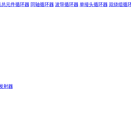
集总元件循环器
同轴循环器
波导循环器
单接头循环器
双绕组循
发射器