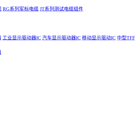
缆
RG系列军标电缆
JT系列测试电缆组件
器
工业显示驱动器IC
汽车显示驱动器IC
移动显示驱动IC
中型TFF
器