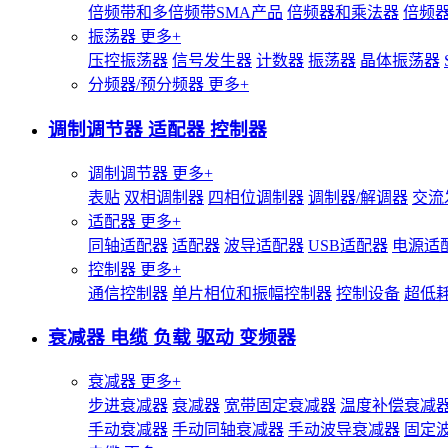
倍频带和多倍频带SMA产品
倍频器和乘法器
倍频
振荡器
更多+
压控振荡器
信号发生器
计数器
振荡器
晶体振荡器
分频器/预分频器
更多+
调制调节器 适配器 控制器
调制调节器
更多+
表贴
双相调制器
四相位调制器
调制器/解调器
交流
适配器
更多+
同轴适配器
适配器
波导适配器
USB适配器
电源适
控制器
更多+
通信控制器
单片相位和振幅控制器
控制设备
超低
衰减器 电缆 负载 驱动 变频器
衰减器
更多+
步进衰减器
衰减器
宽带固定衰减器
温度补偿衰减
手动衰减器
手动同轴衰减器
手动波导衰减器
固定