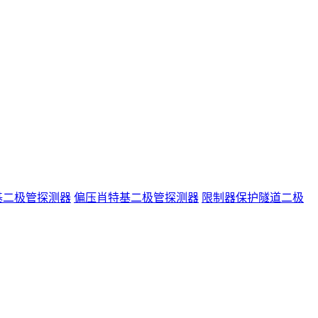
基二极管探测器
偏压肖特基二极管探测器
限制器保护隧道二极