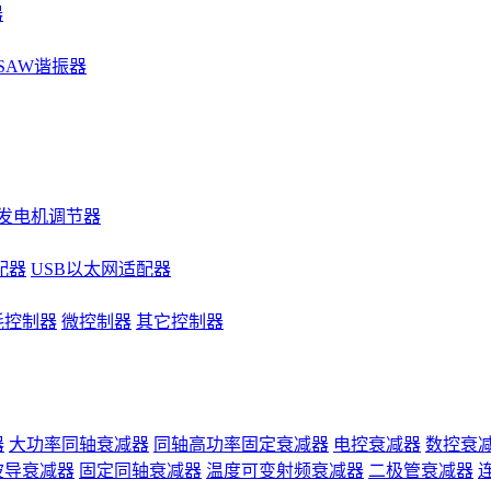
器
SAW谐振器
发电机调节器
配器
USB以太网适配器
耗控制器
微控制器
其它控制器
器
大功率同轴衰减器
同轴高功率固定衰减器
电控衰减器
数控衰
波导衰减器
固定同轴衰减器
温度可变射频衰减器
二极管衰减器