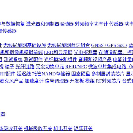
钟与数据恢复
激光器和调制器驱动器
射频频率功率计
传感器
功
震传感器
计
无线局域网基础设施
无线局域网蓝牙组合
GNSS / GPS SoCs
蓝
机和摄像机模拟前端
LED和显示屏
光电探测器
存储适配器、控制
阻
测试系统
测试配件
光纤模块和组件
音频和视频产品
电能计量I
桥
端子
光纤链路
冗余切换单元
RFID/NFC
微波单片集成电路（M
RF配件
延迟线
托管NAND存储器
固态硬盘
多制层封装芯片
显
S)麦克风产品
加速度计
信号调理器
开发板
模组
RF射频芯片
台式
测器
态吸收开关
机械吸收开关
机电开关
矩阵开关