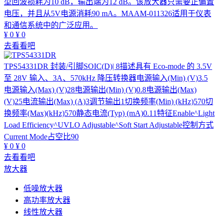
型回波损耗为10 dB，输出端为12 dB。该放大器只需要正偏置
电压，并且从5V电源消耗90 mA。MAAM-011326适用于仪表
和通信系统中的广泛应用。
¥
0
¥
0
去看看吧
TPS54331DR
封装/引脚SOIC(D)| 8描述具有 Eco-mode 的 3.5V
至 28V 输入、3A、570kHz 降压转换器电源输入(Min) (V)3.5
电源输入(Max) (V)28电源输出(Min) (V)0.8电源输出(Max)
(V)25电流输出(Max) (A)3调节输出1切换频率(Min) (kHz)570切
换频率(Max)(kHz)570静态电流(Typ) (mA)0.11特征Enable^Light
Load Efficiency^UVLO Adjustable^Soft Start Adjustable控制方式
Current Mode占空比90
¥
0
¥
0
去看看吧
放大器
低噪放大器
高功率放大器
线性放大器