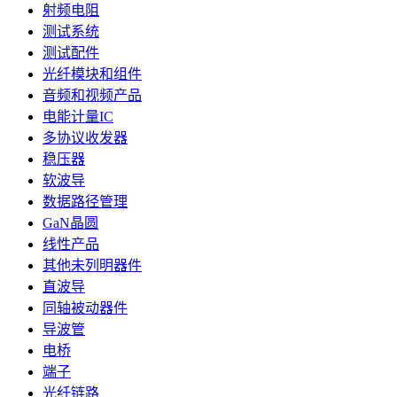
射频电阻
测试系统
测试配件
光纤模块和组件
音频和视频产品
电能计量IC
多协议收发器
稳压器
软波导
数据路径管理
GaN晶圆
线性产品
其他未列明器件
直波导
同轴被动器件
导波管
电桥
端子
光纤链路