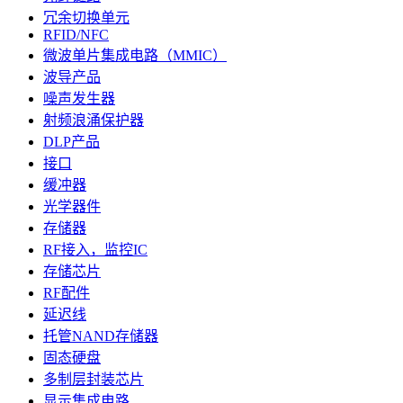
冗余切换单元
RFID/NFC
微波单片集成电路（MMIC）
波导产品
噪声发生器
射频浪涌保护器
DLP产品
接口
缓冲器
光学器件
存储器
RF接入，监控IC
存储芯片
RF配件
延迟线
托管NAND存储器
固态硬盘
多制层封装芯片
显示集成电路