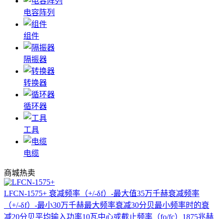
电容阵列
组件
隔振器
转换器
循环器
工具
电缆
商城热卖
LFCN-1575+
衰减频率（+/-δf）-最大值35万千赫衰减频率
（+/-δf）-最小30万千赫最大频率衰减30分贝最小频率时的衰
减20分贝平均输入功率10瓦中心或截止频率（fo/fc）1875兆赫