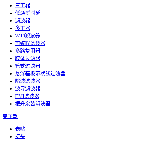
三工器
低通群时延
滤波器
多工器
WiFi滤波器
可编程滤波器
多路复用器
腔体过滤器
管式过滤器
悬浮基板带状线过滤器
陷波滤波器
波导滤波器
EMI滤波器
根升余弦滤波器
变压器
表贴
接头