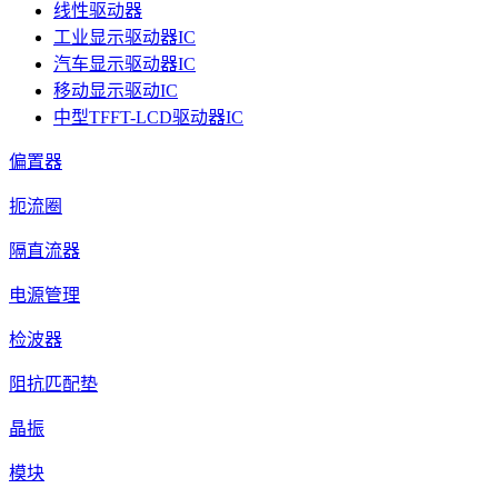
线性驱动器
工业显示驱动器IC
汽车显示驱动器IC
移动显示驱动IC
中型TFFT-LCD驱动器IC
偏置器
扼流圈
隔直流器
电源管理
检波器
阻抗匹配垫
晶振
模块