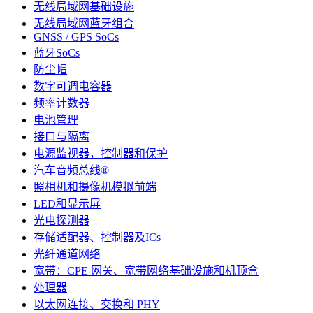
无线局域网基础设施
无线局域网蓝牙组合
GNSS / GPS SoCs
蓝牙SoCs
防尘帽
数字可调电容器
频率计数器
电池管理
接口与隔离
电源监视器，控制器和保护
汽车音频总线®
照相机和摄像机模拟前端
LED和显示屏
光电探测器
存储适配器、控制器及ICs
光纤通道网络
宽带：CPE 网关、宽带网络基础设施和机顶盒
处理器
以太网连接、交换和 PHY