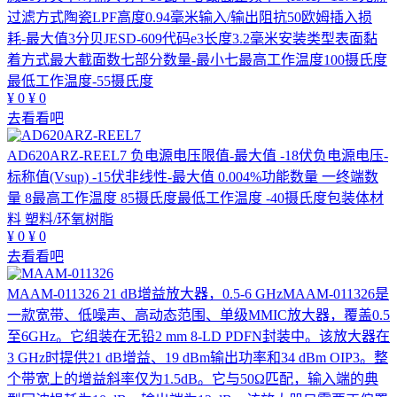
过滤方式陶瓷LPF高度0.94毫米输入/输出阻抗50欧姆插入损
耗-最大值3分贝JESD-609代码e3长度3.2毫米安装类型表面黏
着方式最大截面数七部分数量-最小七最高工作温度100摄氏度
最低工作温度-55摄氏度
¥
0
¥
0
去看看吧
AD620ARZ-REEL7
负电源电压限值-最大值 -18伏负电源电压-
标称值(Vsup) -15伏非线性-最大值 0.004%功能数量 一终端数
量 8最高工作温度 85摄氏度最低工作温度 -40摄氏度包装体材
料 塑料/环氧树脂
¥
0
¥
0
去看看吧
MAAM-011326
21 dB增益放大器，0.5-6 GHzMAAM-011326是
一款宽带、低噪声、高动态范围、单级MMIC放大器，覆盖0.5
至6GHz。它组装在无铅2 mm 8-LD PDFN封装中。该放大器在
3 GHz时提供21 dB增益、19 dBm输出功率和34 dBm OIP3。整
个带宽上的增益斜率仅为1.5dB。它与50Ω匹配，输入端的典