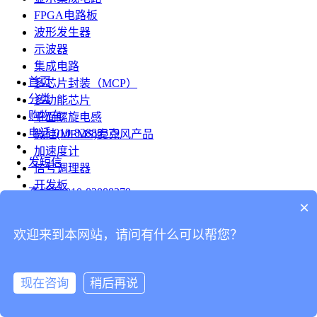
FPGA电路板
波形发生器
示波器
集成电路
首页
多芯片封装（MCP）
分类
多功能芯片
购物车
平面螺旋电感
电话
010-82888379
微硅(MEMS)麦克风产品
加速度计
发短信
信号调理器
开发板
查地图
010-82888379
模组
×
RF射频芯片
发邮件
欢迎来到本网站，请问有什么可以帮您？
台式仪表
留言
连接器
分享
现在咨询
稍后再说
连接器
我的
旋转连接器