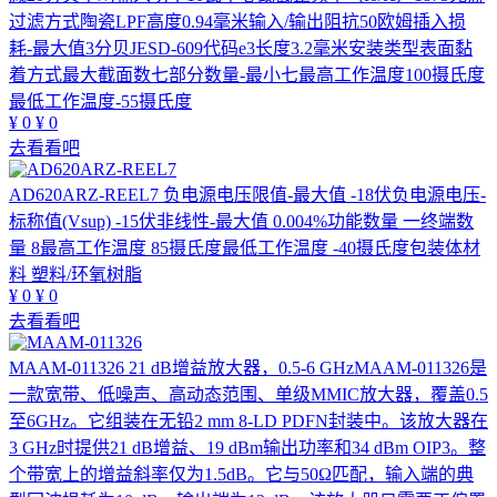
过滤方式陶瓷LPF高度0.94毫米输入/输出阻抗50欧姆插入损
耗-最大值3分贝JESD-609代码e3长度3.2毫米安装类型表面黏
着方式最大截面数七部分数量-最小七最高工作温度100摄氏度
最低工作温度-55摄氏度
¥
0
¥
0
去看看吧
AD620ARZ-REEL7
负电源电压限值-最大值 -18伏负电源电压-
标称值(Vsup) -15伏非线性-最大值 0.004%功能数量 一终端数
量 8最高工作温度 85摄氏度最低工作温度 -40摄氏度包装体材
料 塑料/环氧树脂
¥
0
¥
0
去看看吧
MAAM-011326
21 dB增益放大器，0.5-6 GHzMAAM-011326是
一款宽带、低噪声、高动态范围、单级MMIC放大器，覆盖0.5
至6GHz。它组装在无铅2 mm 8-LD PDFN封装中。该放大器在
3 GHz时提供21 dB增益、19 dBm输出功率和34 dBm OIP3。整
个带宽上的增益斜率仅为1.5dB。它与50Ω匹配，输入端的典