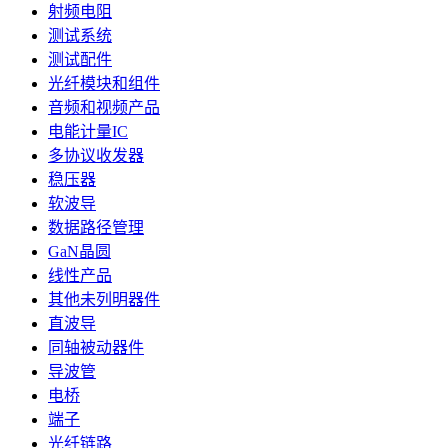
射频电阻
测试系统
测试配件
光纤模块和组件
音频和视频产品
电能计量IC
多协议收发器
稳压器
软波导
数据路径管理
GaN晶圆
线性产品
其他未列明器件
直波导
同轴被动器件
导波管
电桥
端子
光纤链路