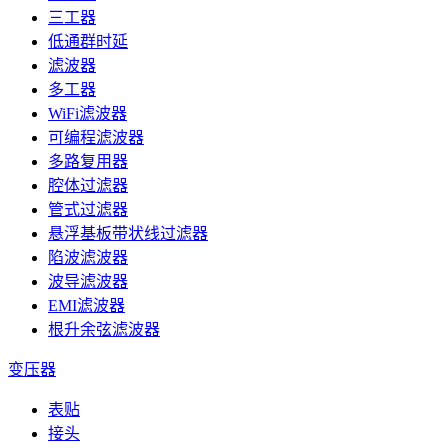
三工器
低通群时延
滤波器
多工器
WiFi滤波器
可编程滤波器
多路复用器
腔体过滤器
管式过滤器
悬浮基板带状线过滤器
陷波滤波器
波导滤波器
EMI滤波器
根升余弦滤波器
变压器
表贴
接头