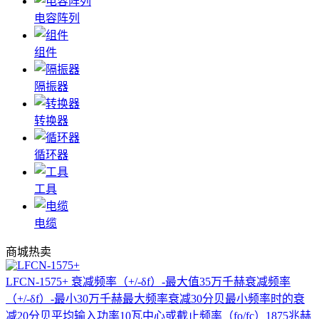
电容阵列
组件
隔振器
转换器
循环器
工具
电缆
商城热卖
LFCN-1575+
衰减频率（+/-δf）-最大值35万千赫衰减频率
（+/-δf）-最小30万千赫最大频率衰减30分贝最小频率时的衰
减20分贝平均输入功率10瓦中心或截止频率（fo/fc）1875兆赫