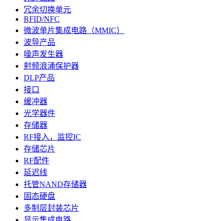
冗余切换单元
RFID/NFC
微波单片集成电路（MMIC）
波导产品
噪声发生器
射频浪涌保护器
DLP产品
接口
缓冲器
光学器件
存储器
RF接入，监控IC
存储芯片
RF配件
延迟线
托管NAND存储器
固态硬盘
多制层封装芯片
显示集成电路