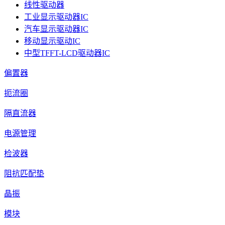
线性驱动器
工业显示驱动器IC
汽车显示驱动器IC
移动显示驱动IC
中型TFFT-LCD驱动器IC
偏置器
扼流圈
隔直流器
电源管理
检波器
阻抗匹配垫
晶振
模块