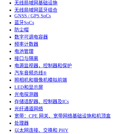
无线局域网基础设施
无线局域网蓝牙组合
GNSS / GPS SoCs
蓝牙SoCs
防尘帽
数字可调电容器
频率计数器
电池管理
接口与隔离
电源监视器，控制器和保护
汽车音频总线®
照相机和摄像机模拟前端
LED和显示屏
光电探测器
存储适配器、控制器及ICs
光纤通道网络
宽带：CPE 网关、宽带网络基础设施和机顶盒
处理器
以太网连接、交换和 PHY