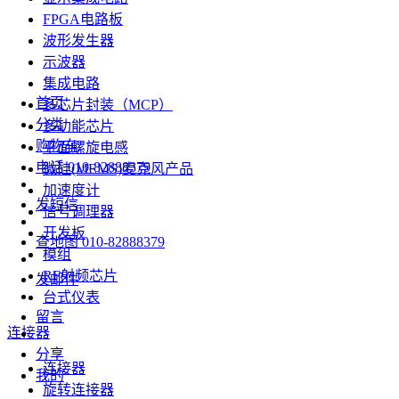
FPGA电路板
波形发生器
示波器
集成电路
首页
多芯片封装（MCP）
分类
多功能芯片
购物车
平面螺旋电感
电话
010-82888379
微硅(MEMS)麦克风产品
加速度计
发短信
信号调理器
开发板
查地图
010-82888379
模组
RF射频芯片
发邮件
台式仪表
留言
连接器
分享
连接器
我的
旋转连接器