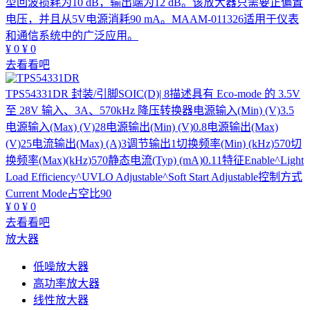
型回波损耗为10 dB，输出端为12 dB。该放大器只需要正偏置
电压，并且从5V电源消耗90 mA。MAAM-011326适用于仪表
和通信系统中的广泛应用。
¥
0
¥
0
去看看吧
TPS54331DR
封装/引脚SOIC(D)| 8描述具有 Eco-mode 的 3.5V
至 28V 输入、3A、570kHz 降压转换器电源输入(Min) (V)3.5
电源输入(Max) (V)28电源输出(Min) (V)0.8电源输出(Max)
(V)25电流输出(Max) (A)3调节输出1切换频率(Min) (kHz)570切
换频率(Max)(kHz)570静态电流(Typ) (mA)0.11特征Enable^Light
Load Efficiency^UVLO Adjustable^Soft Start Adjustable控制方式
Current Mode占空比90
¥
0
¥
0
去看看吧
放大器
低噪放大器
高功率放大器
线性放大器