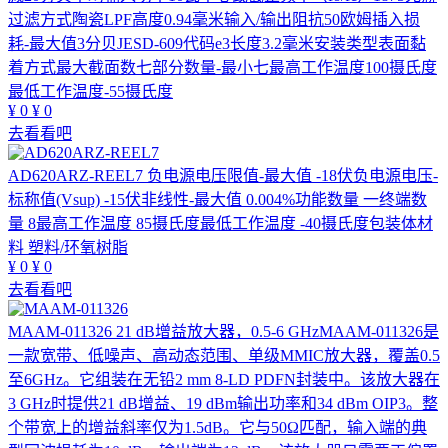
过滤方式陶瓷LPF高度0.94毫米输入/输出阻抗50欧姆插入损
耗-最大值3分贝JESD-609代码e3长度3.2毫米安装类型表面黏
着方式最大截面数七部分数量-最小七最高工作温度100摄氏度
最低工作温度-55摄氏度
¥
0
¥
0
去看看吧
AD620ARZ-REEL7
负电源电压限值-最大值 -18伏负电源电压-
标称值(Vsup) -15伏非线性-最大值 0.004%功能数量 一终端数
量 8最高工作温度 85摄氏度最低工作温度 -40摄氏度包装体材
料 塑料/环氧树脂
¥
0
¥
0
去看看吧
MAAM-011326
21 dB增益放大器，0.5-6 GHzMAAM-011326是
一款宽带、低噪声、高动态范围、单级MMIC放大器，覆盖0.5
至6GHz。它组装在无铅2 mm 8-LD PDFN封装中。该放大器在
3 GHz时提供21 dB增益、19 dBm输出功率和34 dBm OIP3。整
个带宽上的增益斜率仅为1.5dB。它与50Ω匹配，输入端的典