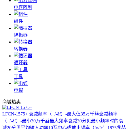
电容阵列
组件
隔振器
转换器
循环器
工具
电缆
商城热卖
LFCN-1575+
衰减频率（+/-δf）-最大值35万千赫衰减频率
（+/-δf）-最小30万千赫最大频率衰减30分贝最小频率时的衰
减20分贝平均输入功率10瓦中心或截止频率（fo/fc）1875兆赫