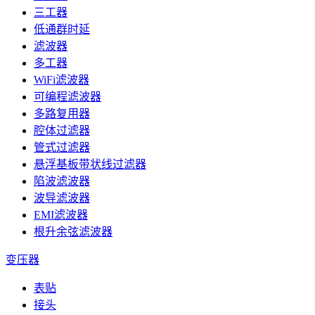
三工器
低通群时延
滤波器
多工器
WiFi滤波器
可编程滤波器
多路复用器
腔体过滤器
管式过滤器
悬浮基板带状线过滤器
陷波滤波器
波导滤波器
EMI滤波器
根升余弦滤波器
变压器
表贴
接头