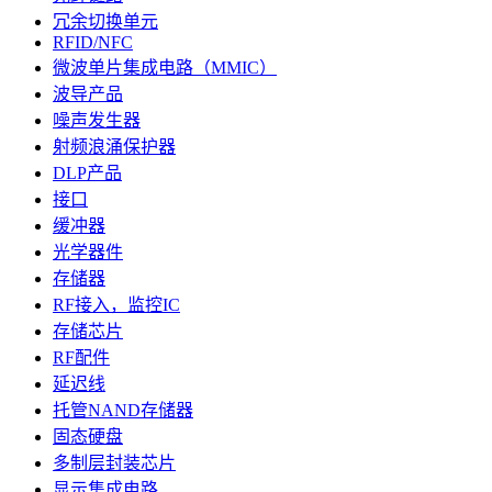
冗余切换单元
RFID/NFC
微波单片集成电路（MMIC）
波导产品
噪声发生器
射频浪涌保护器
DLP产品
接口
缓冲器
光学器件
存储器
RF接入，监控IC
存储芯片
RF配件
延迟线
托管NAND存储器
固态硬盘
多制层封装芯片
显示集成电路