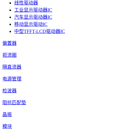
线性驱动器
工业显示驱动器IC
汽车显示驱动器IC
移动显示驱动IC
中型TFFT-LCD驱动器IC
偏置器
扼流圈
隔直流器
电源管理
检波器
阻抗匹配垫
晶振
模块