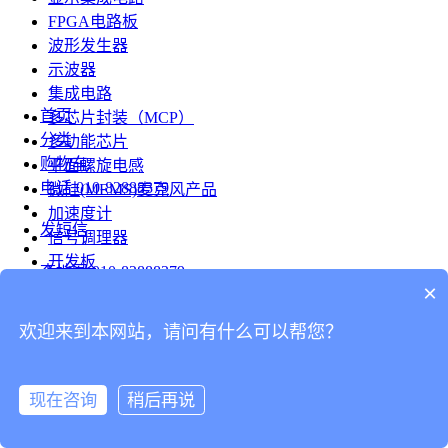
FPGA电路板
波形发生器
示波器
集成电路
首页
多芯片封装（MCP）
分类
多功能芯片
购物车
平面螺旋电感
电话
010-82888379
微硅(MEMS)麦克风产品
加速度计
发短信
信号调理器
开发板
查地图
010-82888379
模组
×
RF射频芯片
发邮件
欢迎来到本网站，请问有什么可以帮您？
台式仪表
留言
连接器
分享
现在咨询
稍后再说
连接器
我的
旋转连接器