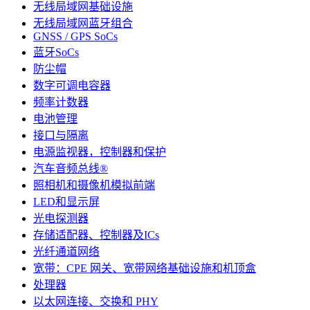
无线局域网基础设施
无线局域网蓝牙组合
GNSS / GPS SoCs
蓝牙SoCs
防尘帽
数字可调电容器
频率计数器
电池管理
接口与隔离
电源监视器，控制器和保护
汽车音频总线®
照相机和摄像机模拟前端
LED和显示屏
光电探测器
存储适配器、控制器及ICs
光纤通道网络
宽带：CPE 网关、宽带网络基础设施和机顶盒
处理器
以太网连接、交换和 PHY