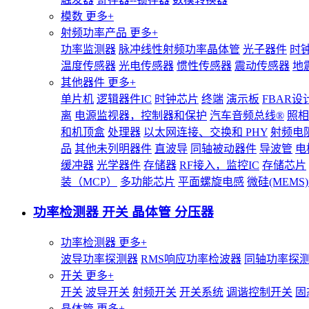
模数
更多+
射频功率产品
更多+
功率监测器
脉冲线性射频功率晶体管
光子器件
时
温度传感器
光电传感器
惯性传感器
震动传感器
地
其他器件
更多+
单片机
逻辑器件IC
时钟芯片
终端
演示板
FBAR设
离
电源监视器，控制器和保护
汽车音频总线®
照相
和机顶盒
处理器
以太网连接、交换和 PHY
射频电
品
其他未列明器件
直波导
同轴被动器件
导波管
电
缓冲器
光学器件
存储器
RF接入，监控IC
存储芯片
装（MCP）
多功能芯片
平面螺旋电感
微硅(MEM
功率检测器 开关 晶体管 分压器
功率检测器
更多+
波导功率探测器
RMS响应功率检波器
同轴功率探
开关
更多+
开关
波导开关
射频开关
开关系统
调谐控制开关
固
晶体管
更多+