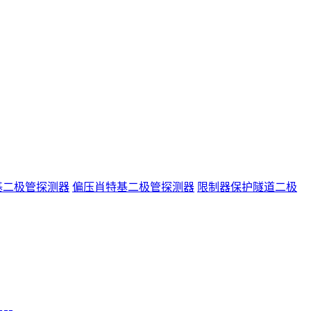
基二极管探测器
偏压肖特基二极管探测器
限制器保护隧道二极