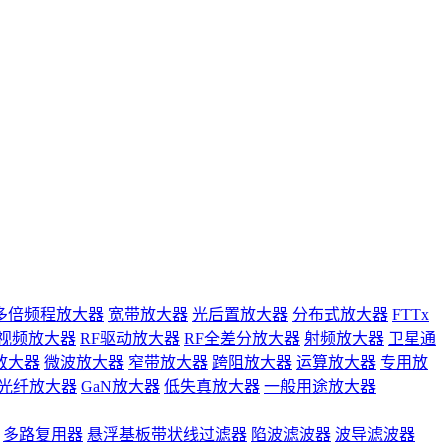
多倍频程放大器
宽带放大器
光后置放大器
分布式放大器
FTTx
视频放大器
RF驱动放大器
RF全差分放大器
射频放大器
卫星通
放大器
微波放大器
窄带放大器
跨阻放大器
运算放大器
专用放
光纤放大器
GaN放大器
低失真放大器
一般用途放大器
多路复用器
悬浮基板带状线过滤器
陷波滤波器
波导滤波器