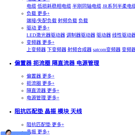
电缆
低损耗稳相电缆
半刚同轴电缆
JR系列半柔电
负载
更多+
端接/失配负载
射频负载
负载
驱动
更多+
LED激光器驱动器
调制器驱动器
驱动器
线性驱动
变频器
更多+
上变频器
下变频器
射频合成器
satcom变频器
变频
偏置器 扼流圈 隔直流器 电源管理
偏置器
更多+
扼流圈
更多+
隔直流器
更多+
电源管理
更多+
阻抗匹配垫 晶振 模块 天线
阻抗匹配垫
更多+
晶振
更多+