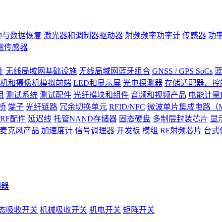
钟与数据恢复
激光器和调制器驱动器
射频频率功率计
传感器
功
震传感器
计
无线局域网基础设施
无线局域网蓝牙组合
GNSS / GPS SoCs
蓝
机和摄像机模拟前端
LED和显示屏
光电探测器
存储适配器、控制
阻
测试系统
测试配件
光纤模块和组件
音频和视频产品
电能计量I
桥
端子
光纤链路
冗余切换单元
RFID/NFC
微波单片集成电路（M
RF配件
延迟线
托管NAND存储器
固态硬盘
多制层封装芯片
显
S)麦克风产品
加速度计
信号调理器
开发板
模组
RF射频芯片
台式
测器
态吸收开关
机械吸收开关
机电开关
矩阵开关