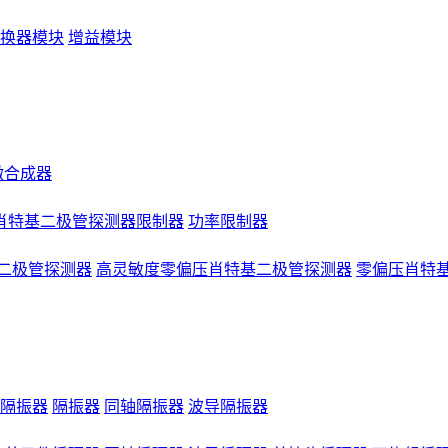
换器模块
增益模块
微合成器
肖特基二极管探测器限制器
功率限制器
二极管探测器
高灵敏度零偏压肖特基二极管探测器
零偏压肖特
隔振器
隔振器
同轴隔振器
波导隔振器