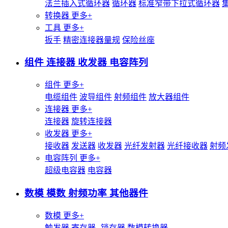
法兰插入式循环器
循环器
标准窄带下拉式循环器
转换器
更多+
工具
更多+
扳手
精密连接器量规
保险丝座
组件 连接器 收发器 电容阵列
组件
更多+
电缆组件
波导组件
射频组件
放大器组件
连接器
更多+
连接器
旋转连接器
收发器
更多+
接收器
发送器
收发器
光纤发射器
光纤接收器
射频
电容阵列
更多+
超级电容器
电容器
数模 模数 射频功率 其他器件
数模
更多+
触发器
寄存器--锁存器
数模转换器