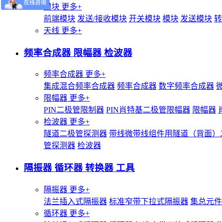
模块
更多+
前端模块
发送/接收模块
开关模块
模块
发送模块
转
天线
更多+
频率合成器 限幅器 检波器
频率合成器
更多+
集成混合频率合成器
频率合成器
数字频率合成器
限幅器
更多+
PIN二极管限制器
PIN肖特基二极管限幅器
限幅器
检波器
更多+
隧道二极管探测器
带线微带线组件用隧道（背面）
管探测器
检波器
隔振器 循环器 转换器 工具
隔振器
更多+
法兰插入式隔振器
标准窄带下拉式隔振器
集总元件
循环器
更多+