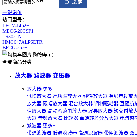
一键询价
热门型号：
LFCV-1452+
MEQ6-26CSP1
TS8021N
HMC647ALP6ETR
BFCG-252+
购物车
(
)
全部商品分类
放大器 滤波器 变压器
放大器
更多+
低噪放大器
高功率放大器
线性放大器
有线电视放
放大器
限幅放大器
混合放大器
调制驱动器
互阻抗
信放大器
高动态范围放大器
波导放大器
短交付放
大器
音频放大器
比较器
单端转差分放大器
电流感
滤波器
更多+
带通滤波器
低通滤波器
高通滤波器
带阻滤波器
双