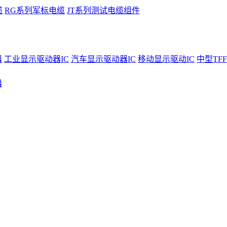
缆
RG系列军标电缆
JT系列测试电缆组件
器
工业显示驱动器IC
汽车显示驱动器IC
移动显示驱动IC
中型TFF
器