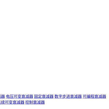
减器
电压可变衰减器
固定衰减器
数字步进衰减器
可编程衰减器
连续可变衰减器
控制衰减器