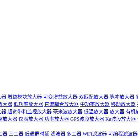
大器
增益模块放大器
可变增益放大器
双匹配放大器
脉冲放大器
放大器
低功率放大器
直流耦合放大器
中功率放大器
移动放大器
大器
超宽带和监视放大器
毫米波放大器
低温放大器
放大器
有机
应放大器
仪表放大器
功率放大器
GPS波段放大器
Ka波段放大器
工器
三工器
低通群时延
滤波器
多工器
WiFi滤波器
可编程滤波器