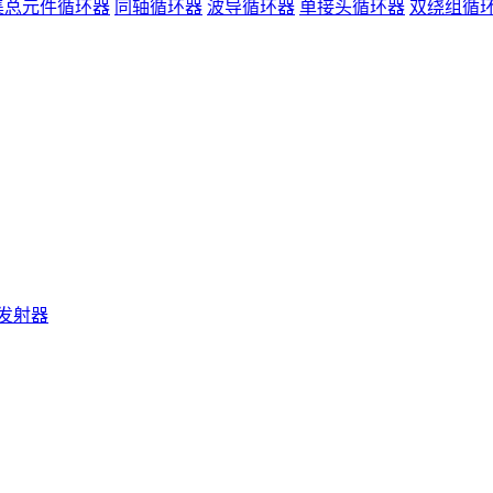
集总元件循环器
同轴循环器
波导循环器
单接头循环器
双绕组循
发射器