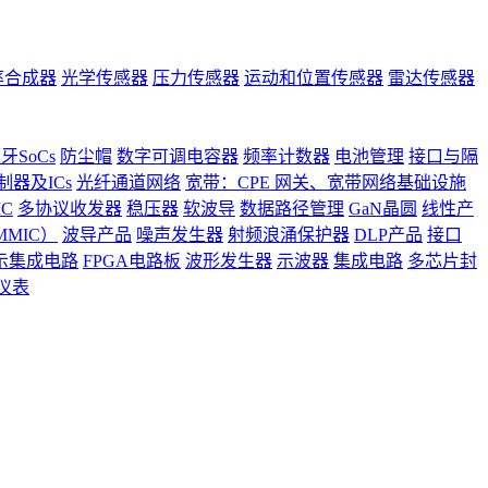
率合成器
光学传感器
压力传感器
运动和位置传感器
雷达传感器
牙SoCs
防尘帽
数字可调电容器
频率计数器
电池管理
接口与隔
器及ICs
光纤通道网络
宽带：CPE 网关、宽带网络基础设施
C
多协议收发器
稳压器
软波导
数据路径管理
GaN晶圆
线性产
MIC）
波导产品
噪声发生器
射频浪涌保护器
DLP产品
接口
示集成电路
FPGA电路板
波形发生器
示波器
集成电路
多芯片封
仪表