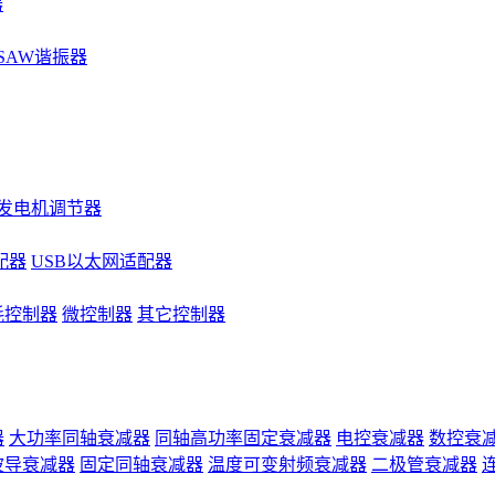
器
SAW谐振器
发电机调节器
配器
USB以太网适配器
耗控制器
微控制器
其它控制器
器
大功率同轴衰减器
同轴高功率固定衰减器
电控衰减器
数控衰
波导衰减器
固定同轴衰减器
温度可变射频衰减器
二极管衰减器