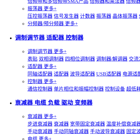
倍频带和多倍频带SMA产品
倍频器和乘法器
倍频
振荡器
更多+
压控振荡器
信号发生器
计数器
振荡器
晶体振荡器
分频器/预分频器
更多+
调制调节器 适配器 控制器
调制调节器
更多+
表贴
双相调制器
四相位调制器
调制器/解调器
交流
适配器
更多+
同轴适配器
适配器
波导适配器
USB适配器
电源适
控制器
更多+
通信控制器
单片相位和振幅控制器
控制设备
超低
衰减器 电缆 负载 驱动 变频器
衰减器
更多+
步进衰减器
衰减器
宽带固定衰减器
温度补偿衰减
手动衰减器
手动同轴衰减器
手动波导衰减器
固定
电缆
更多+