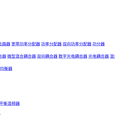
合路器
宽带功率分配器
功率分配器
双向功率分配器
功分器
合器
微型混合耦合器
双向耦合器
数字光电耦合器
光电耦合器
混
均衡器
平衡混频器