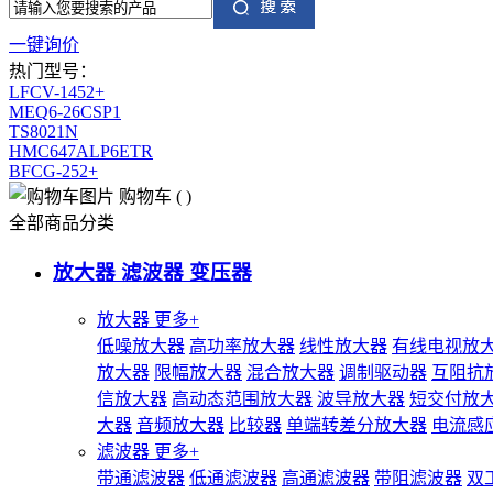
一键询价
热门型号：
LFCV-1452+
MEQ6-26CSP1
TS8021N
HMC647ALP6ETR
BFCG-252+
购物车
(
)
全部商品分类
放大器 滤波器 变压器
放大器
更多+
低噪放大器
高功率放大器
线性放大器
有线电视放
放大器
限幅放大器
混合放大器
调制驱动器
互阻抗
信放大器
高动态范围放大器
波导放大器
短交付放
大器
音频放大器
比较器
单端转差分放大器
电流感
滤波器
更多+
带通滤波器
低通滤波器
高通滤波器
带阻滤波器
双