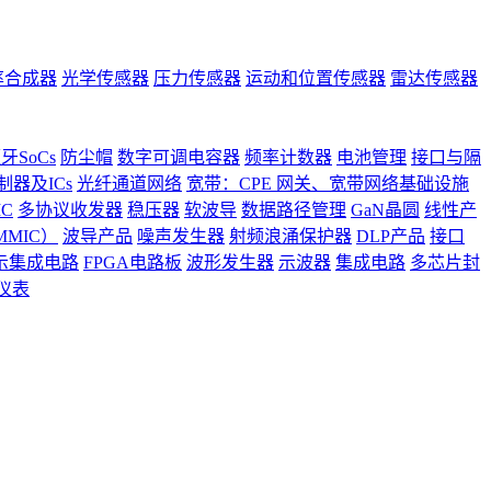
率合成器
光学传感器
压力传感器
运动和位置传感器
雷达传感器
牙SoCs
防尘帽
数字可调电容器
频率计数器
电池管理
接口与隔
器及ICs
光纤通道网络
宽带：CPE 网关、宽带网络基础设施
C
多协议收发器
稳压器
软波导
数据路径管理
GaN晶圆
线性产
MIC）
波导产品
噪声发生器
射频浪涌保护器
DLP产品
接口
示集成电路
FPGA电路板
波形发生器
示波器
集成电路
多芯片封
仪表