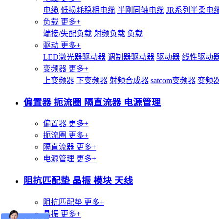
电缆
低损耗稳相电缆
半刚同轴电缆
JR系列半柔电
负载
更多+
端接/失配负载
射频负载
负载
驱动
更多+
LED激光器驱动器
调制器驱动器
驱动器
线性驱动
变频器
更多+
上变频器
下变频器
射频合成器
satcom变频器
变频
偏置器 扼流圈 隔直流器 电源管理
偏置器
更多+
扼流圈
更多+
隔直流器
更多+
电源管理
更多+
阻抗匹配垫 晶振 模块 天线
阻抗匹配垫
更多+
晶振
更多+