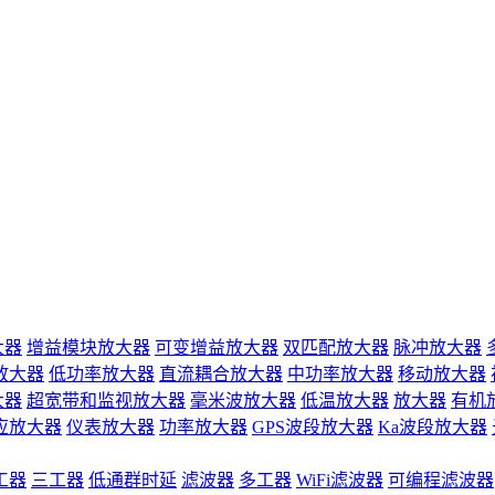
大器
增益模块放大器
可变增益放大器
双匹配放大器
脉冲放大器
放大器
低功率放大器
直流耦合放大器
中功率放大器
移动放大器
大器
超宽带和监视放大器
毫米波放大器
低温放大器
放大器
有机
应放大器
仪表放大器
功率放大器
GPS波段放大器
Ka波段放大器
工器
三工器
低通群时延
滤波器
多工器
WiFi滤波器
可编程滤波器