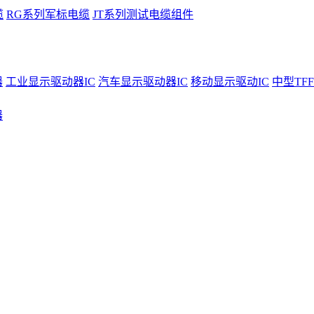
缆
RG系列军标电缆
JT系列测试电缆组件
器
工业显示驱动器IC
汽车显示驱动器IC
移动显示驱动IC
中型TFF
器