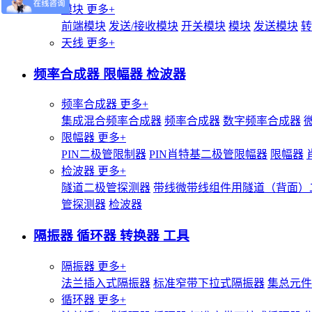
模块
更多+
前端模块
发送/接收模块
开关模块
模块
发送模块
转
天线
更多+
频率合成器 限幅器 检波器
频率合成器
更多+
集成混合频率合成器
频率合成器
数字频率合成器
限幅器
更多+
PIN二极管限制器
PIN肖特基二极管限幅器
限幅器
检波器
更多+
隧道二极管探测器
带线微带线组件用隧道（背面）
管探测器
检波器
隔振器 循环器 转换器 工具
隔振器
更多+
法兰插入式隔振器
标准窄带下拉式隔振器
集总元件
循环器
更多+