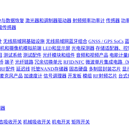
钟与数据恢复
激光器和调制器驱动器
射频频率功率计
传感器
功
震传感器
计
无线局域网基础设施
无线局域网蓝牙组合
GNSS / GPS SoCs
蓝
机和摄像机模拟前端
LED和显示屏
光电探测器
存储适配器、控制
阻
测试系统
测试配件
光纤模块和组件
音频和视频产品
电能计量I
桥
端子
光纤链路
冗余切换单元
RFID/NFC
微波单片集成电路（M
RF配件
延迟线
托管NAND存储器
固态硬盘
多制层封装芯片
显
S)麦克风产品
加速度计
信号调理器
开发板
模组
RF射频芯片
台式
测器
态吸收开关
机械吸收开关
机电开关
矩阵开关