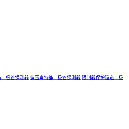
基二极管探测器
偏压肖特基二极管探测器
限制器保护隧道二极