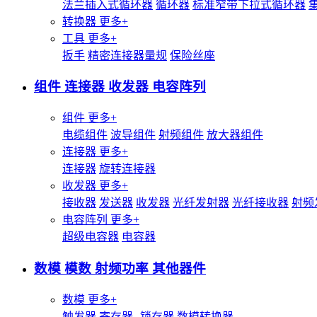
法兰插入式循环器
循环器
标准窄带下拉式循环器
转换器
更多+
工具
更多+
扳手
精密连接器量规
保险丝座
组件 连接器 收发器 电容阵列
组件
更多+
电缆组件
波导组件
射频组件
放大器组件
连接器
更多+
连接器
旋转连接器
收发器
更多+
接收器
发送器
收发器
光纤发射器
光纤接收器
射频
电容阵列
更多+
超级电容器
电容器
数模 模数 射频功率 其他器件
数模
更多+
触发器
寄存器--锁存器
数模转换器