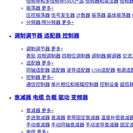
倍频带和多倍频带SMA产品
倍频器和乘法器
倍频
振荡器
更多+
压控振荡器
信号发生器
计数器
振荡器
晶体振荡器
分频器/预分频器
更多+
调制调节器 适配器 控制器
调制调节器
更多+
表贴
双相调制器
四相位调制器
调制器/解调器
交流
适配器
更多+
同轴适配器
适配器
波导适配器
USB适配器
电源适
控制器
更多+
通信控制器
单片相位和振幅控制器
控制设备
超低
衰减器 电缆 负载 驱动 变频器
衰减器
更多+
步进衰减器
衰减器
宽带固定衰减器
温度补偿衰减
手动衰减器
手动同轴衰减器
手动波导衰减器
固定
电缆
更多+