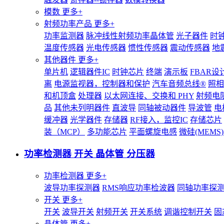
模数
更多+
射频功率产品
更多+
功率监测器
脉冲线性射频功率晶体管
光子器件
时
温度传感器
光电传感器
惯性传感器
震动传感器
地
其他器件
更多+
单片机
逻辑器件IC
时钟芯片
终端
演示板
FBAR设
离
电源监视器，控制器和保护
汽车音频总线®
照相
和机顶盒
处理器
以太网连接、交换和 PHY
射频电
品
其他未列明器件
直波导
同轴被动器件
导波管
电
缓冲器
光学器件
存储器
RF接入，监控IC
存储芯片
装（MCP）
多功能芯片
平面螺旋电感
微硅(MEM
功率检测器 开关 晶体管 分压器
功率检测器
更多+
波导功率探测器
RMS响应功率检波器
同轴功率探
开关
更多+
开关
波导开关
射频开关
开关系统
调谐控制开关
固
晶体管
更多+