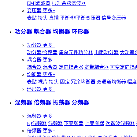
EMI滤波器
根升余弦滤波器
变压器
更多+
表贴
接头
直插
平衡/非平衡变压器
信号变压器
功分器 耦合器 均衡器 环形器
功分器
更多+
功分器/合路器
集总元件功分器
电阻功分器
大功率
耦合器
更多+
耦合器
混合器
定向耦合器
宽带耦合器
可变定向耦
均衡器
更多+
表贴
裸片
接头
固定
冗余均衡器
双通道均衡器
幅度
环形器
更多+
混频器 倍频器 振荡器 分频器
混频器
更多+
IQ混频器
混频器
下变频器
上变频器
次谐波混频器
倍频器
更多+