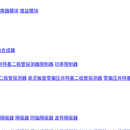
换器模块
增益模块
微合成器
肖特基二极管探测器限制器
功率限制器
二极管探测器
高灵敏度零偏压肖特基二极管探测器
零偏压肖特
隔振器
隔振器
同轴隔振器
波导隔振器