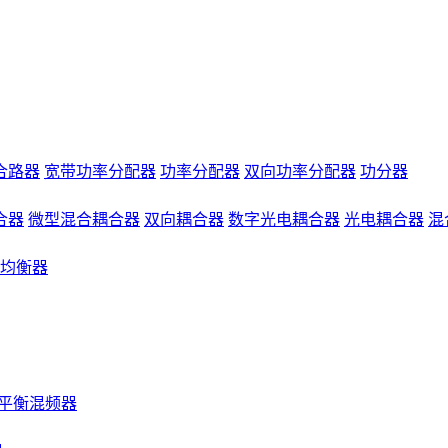
合路器
宽带功率分配器
功率分配器
双向功率分配器
功分器
合器
微型混合耦合器
双向耦合器
数字光电耦合器
光电耦合器
混
均衡器
平衡混频器