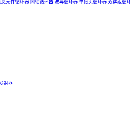
集总元件循环器
同轴循环器
波导循环器
单接头循环器
双绕组循
发射器