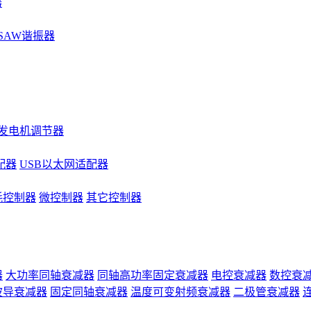
器
SAW谐振器
发电机调节器
配器
USB以太网适配器
耗控制器
微控制器
其它控制器
器
大功率同轴衰减器
同轴高功率固定衰减器
电控衰减器
数控衰
波导衰减器
固定同轴衰减器
温度可变射频衰减器
二极管衰减器