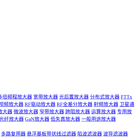
多倍频程放大器
宽带放大器
光后置放大器
分布式放大器
FTTx
视频放大器
RF驱动放大器
RF全差分放大器
射频放大器
卫星通
放大器
微波放大器
窄带放大器
跨阻放大器
运算放大器
专用放
光纤放大器
GaN放大器
低失真放大器
一般用途放大器
多路复用器
悬浮基板带状线过滤器
陷波滤波器
波导滤波器