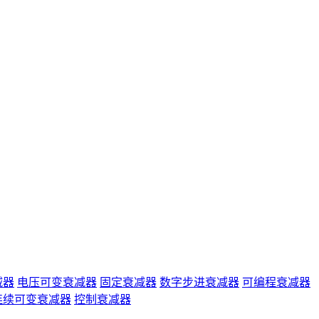
减器
电压可变衰减器
固定衰减器
数字步进衰减器
可编程衰减器
连续可变衰减器
控制衰减器