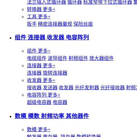
法兰插入式循环器
循环器
标准窄带下拉式循环器
转换器
更多+
工具
更多+
扳手
精密连接器量规
保险丝座
组件 连接器 收发器 电容阵列
组件
更多+
电缆组件
波导组件
射频组件
放大器组件
连接器
更多+
连接器
旋转连接器
收发器
更多+
接收器
发送器
收发器
光纤发射器
光纤接收器
射频
电容阵列
更多+
超级电容器
电容器
数模 模数 射频功率 其他器件
数模
更多+
触发器
寄存器--锁存器
数模转换器