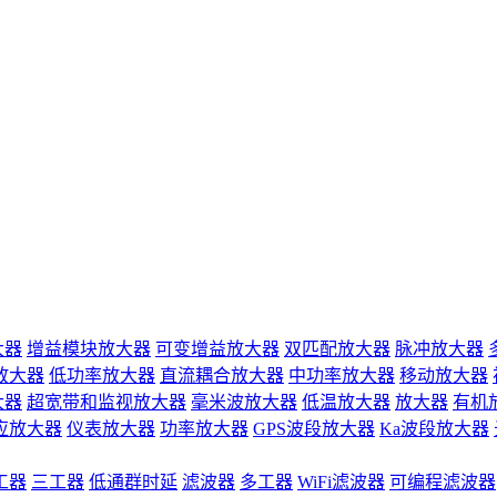
大器
增益模块放大器
可变增益放大器
双匹配放大器
脉冲放大器
放大器
低功率放大器
直流耦合放大器
中功率放大器
移动放大器
大器
超宽带和监视放大器
毫米波放大器
低温放大器
放大器
有机
应放大器
仪表放大器
功率放大器
GPS波段放大器
Ka波段放大器
工器
三工器
低通群时延
滤波器
多工器
WiFi滤波器
可编程滤波器