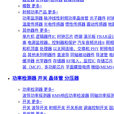
模数
更多+
射频功率产品
更多+
功率监测器
脉冲线性射频功率晶体管
光子器件
时
温度传感器
光电传感器
惯性传感器
震动传感器
地
其他器件
更多+
单片机
逻辑器件IC
时钟芯片
终端
演示板
FBAR设
离
电源监视器，控制器和保护
汽车音频总线®
照相
和机顶盒
处理器
以太网连接、交换和 PHY
射频电
品
其他未列明器件
直波导
同轴被动器件
导波管
电
缓冲器
光学器件
存储器
RF接入，监控IC
存储芯片
装（MCP）
多功能芯片
平面螺旋电感
微硅(MEM
功率检测器 开关 晶体管 分压器
功率检测器
更多+
波导功率探测器
RMS响应功率检波器
同轴功率探
开关
更多+
开关
波导开关
射频开关
开关系统
调谐控制开关
固
晶体管
更多+