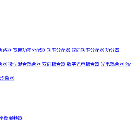
合路器
宽带功率分配器
功率分配器
双向功率分配器
功分器
合器
微型混合耦合器
双向耦合器
数字光电耦合器
光电耦合器
混
均衡器
平衡混频器