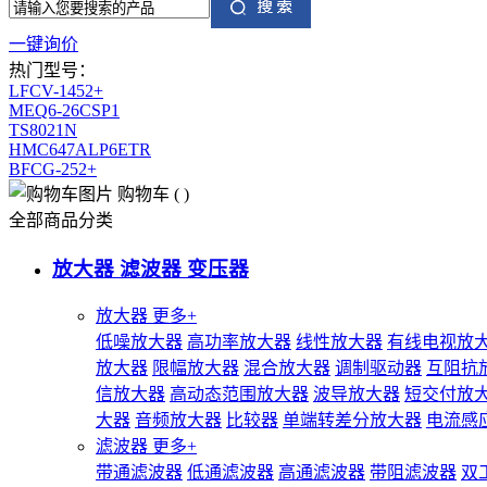
一键询价
热门型号：
LFCV-1452+
MEQ6-26CSP1
TS8021N
HMC647ALP6ETR
BFCG-252+
购物车
(
)
全部商品分类
放大器 滤波器 变压器
放大器
更多+
低噪放大器
高功率放大器
线性放大器
有线电视放
放大器
限幅放大器
混合放大器
调制驱动器
互阻抗
信放大器
高动态范围放大器
波导放大器
短交付放
大器
音频放大器
比较器
单端转差分放大器
电流感
滤波器
更多+
带通滤波器
低通滤波器
高通滤波器
带阻滤波器
双