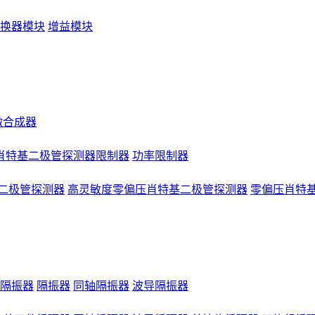
换器模块
增益模块
微合成器
肖特基二极管探测器限制器
功率限制器
二极管探测器
高灵敏度零偏压肖特基二极管探测器
零偏压肖特
隔振器
隔振器
同轴隔振器
波导隔振器