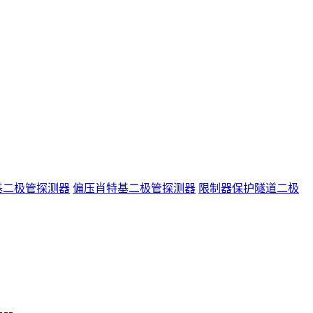
基二极管探测器
偏压肖特基二极管探测器
限制器保护隧道二极