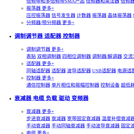
倍频带和多倍频带SMA产品
倍频器和乘法器
倍频
振荡器
更多+
压控振荡器
信号发生器
计数器
振荡器
晶体振荡器
分频器/预分频器
更多+
调制调节器 适配器 控制器
调制调节器
更多+
表贴
双相调制器
四相位调制器
调制器/解调器
交流
适配器
更多+
同轴适配器
适配器
波导适配器
USB适配器
电源适
控制器
更多+
通信控制器
单片相位和振幅控制器
控制设备
超低
衰减器 电缆 负载 驱动 变频器
衰减器
更多+
步进衰减器
衰减器
宽带固定衰减器
温度补偿衰减
手动衰减器
手动同轴衰减器
手动波导衰减器
固定
电缆
更多+