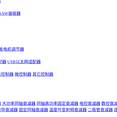
器
SAW谐振器
发电机调节器
配器
USB以太网适配器
耗控制器
微控制器
其它控制器
器
大功率同轴衰减器
同轴高功率固定衰减器
电控衰减器
数控衰
波导衰减器
固定同轴衰减器
温度可变射频衰减器
二极管衰减器