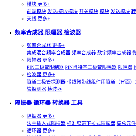
模块
更多+
前端模块
发送/接收模块
开关模块
模块
发送模块
转
天线
更多+
频率合成器 限幅器 检波器
频率合成器
更多+
集成混合频率合成器
频率合成器
数字频率合成器
限幅器
更多+
PIN二极管限制器
PIN肖特基二极管限幅器
限幅器
检波器
更多+
隧道二极管探测器
带线微带线组件用隧道（背面）
管探测器
检波器
隔振器 循环器 转换器 工具
隔振器
更多+
法兰插入式隔振器
标准窄带下拉式隔振器
集总元件
循环器
更多+