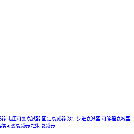
减器
电压可变衰减器
固定衰减器
数字步进衰减器
可编程衰减器
连续可变衰减器
控制衰减器