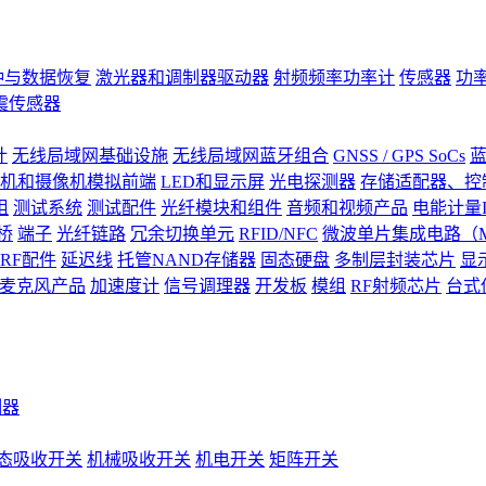
钟与数据恢复
激光器和调制器驱动器
射频频率功率计
传感器
功
震传感器
计
无线局域网基础设施
无线局域网蓝牙组合
GNSS / GPS SoCs
蓝
机和摄像机模拟前端
LED和显示屏
光电探测器
存储适配器、控制
阻
测试系统
测试配件
光纤模块和组件
音频和视频产品
电能计量I
桥
端子
光纤链路
冗余切换单元
RFID/NFC
微波单片集成电路（M
RF配件
延迟线
托管NAND存储器
固态硬盘
多制层封装芯片
显
S)麦克风产品
加速度计
信号调理器
开发板
模组
RF射频芯片
台式
测器
态吸收开关
机械吸收开关
机电开关
矩阵开关