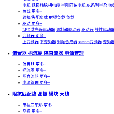
电缆
低损耗稳相电缆
半刚同轴电缆
JR系列半柔电
负载
更多+
端接/失配负载
射频负载
负载
驱动
更多+
LED激光器驱动器
调制器驱动器
驱动器
线性驱动
变频器
更多+
上变频器
下变频器
射频合成器
satcom变频器
变频
偏置器 扼流圈 隔直流器 电源管理
偏置器
更多+
扼流圈
更多+
隔直流器
更多+
电源管理
更多+
阻抗匹配垫 晶振 模块 天线
阻抗匹配垫
更多+
晶振
更多+