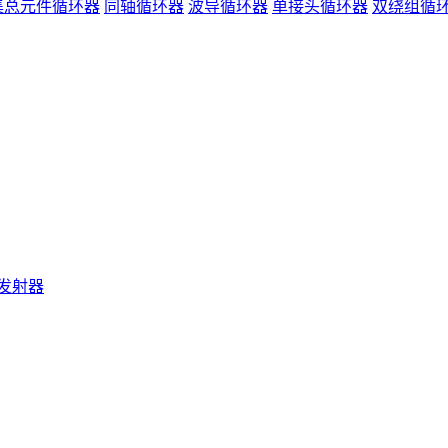
集总元件循环器
同轴循环器
波导循环器
单接头循环器
双绕组循
发射器