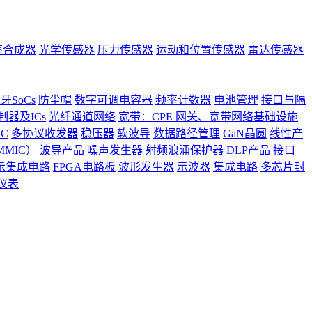
率合成器
光学传感器
压力传感器
运动和位置传感器
雷达传感器
牙SoCs
防尘帽
数字可调电容器
频率计数器
电池管理
接口与隔
器及ICs
光纤通道网络
宽带：CPE 网关、宽带网络基础设施
C
多协议收发器
稳压器
软波导
数据路径管理
GaN晶圆
线性产
MIC）
波导产品
噪声发生器
射频浪涌保护器
DLP产品
接口
示集成电路
FPGA电路板
波形发生器
示波器
集成电路
多芯片封
仪表