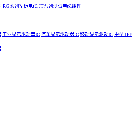
缆
RG系列军标电缆
JT系列测试电缆组件
器
工业显示驱动器IC
汽车显示驱动器IC
移动显示驱动IC
中型TFF
器