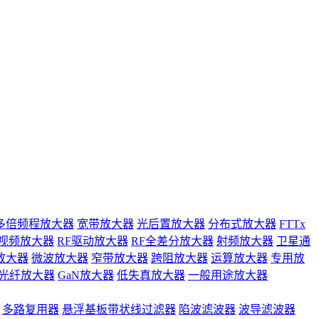
多倍频程放大器
宽带放大器
光后置放大器
分布式放大器
FTTx
视频放大器
RF驱动放大器
RF全差分放大器
射频放大器
卫星通
放大器
微波放大器
窄带放大器
跨阻放大器
运算放大器
专用放
光纤放大器
GaN放大器
低失真放大器
一般用途放大器
多路复用器
悬浮基板带状线过滤器
陷波滤波器
波导滤波器