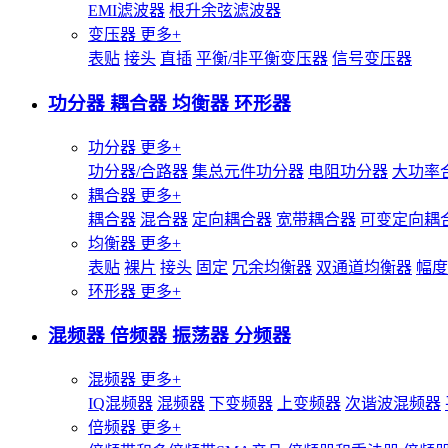
EMI滤波器
根升余弦滤波器
变压器
更多+
表贴
接头
直插
平衡/非平衡变压器
信号变压器
功分器 耦合器 均衡器 环形器
功分器
更多+
功分器/合路器
集总元件功分器
电阻功分器
大功率
耦合器
更多+
耦合器
混合器
定向耦合器
宽带耦合器
可变定向耦
均衡器
更多+
表贴
裸片
接头
固定
冗余均衡器
双通道均衡器
幅度
环形器
更多+
混频器 倍频器 振荡器 分频器
混频器
更多+
IQ混频器
混频器
下变频器
上变频器
次谐波混频器
倍频器
更多+