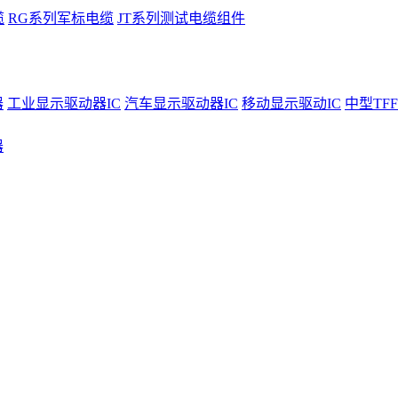
缆
RG系列军标电缆
JT系列测试电缆组件
器
工业显示驱动器IC
汽车显示驱动器IC
移动显示驱动IC
中型TFF
器