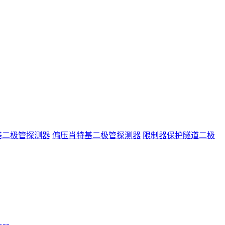
基二极管探测器
偏压肖特基二极管探测器
限制器保护隧道二极