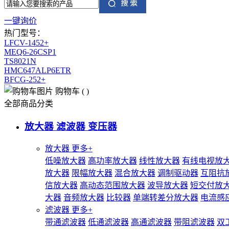
一键询价
热门型号：
LFCV-1452+
MEQ6-26CSP1
TS8021N
HMC647ALP6ETR
BFCG-252+
购物车
(
)
全部商品分类
放大器 滤波器 变压器
放大器
更多+
低噪放大器
高功率放大器
线性放大器
有线电视放
放大器
限幅放大器
混合放大器
调制驱动器
互阻抗
信放大器
高动态范围放大器
波导放大器
短交付放
大器
音频放大器
比较器
单端转差分放大器
电流感
滤波器
更多+
带通滤波器
低通滤波器
高通滤波器
带阻滤波器
双