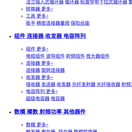
法兰插入式循环器
循环器
标准窄带下拉式循环器
转换器
更多+
工具
更多+
扳手
精密连接器量规
保险丝座
组件 连接器 收发器 电容阵列
组件
更多+
电缆组件
波导组件
射频组件
放大器组件
连接器
更多+
连接器
旋转连接器
收发器
更多+
接收器
发送器
收发器
光纤发射器
光纤接收器
射频
电容阵列
更多+
超级电容器
电容器
数模 模数 射频功率 其他器件
数模
更多+
触发器
寄存器--锁存器
数模转换器