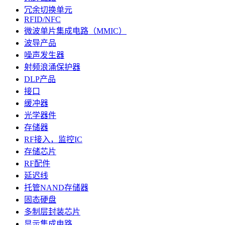
冗余切换单元
RFID/NFC
微波单片集成电路（MMIC）
波导产品
噪声发生器
射频浪涌保护器
DLP产品
接口
缓冲器
光学器件
存储器
RF接入，监控IC
存储芯片
RF配件
延迟线
托管NAND存储器
固态硬盘
多制层封装芯片
显示集成电路