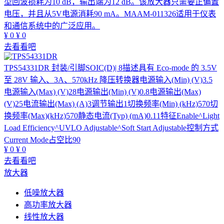
型回波损耗为10 dB，输出端为12 dB。该放大器只需要正偏置
电压，并且从5V电源消耗90 mA。MAAM-011326适用于仪表
和通信系统中的广泛应用。
¥
0
¥
0
去看看吧
TPS54331DR
封装/引脚SOIC(D)| 8描述具有 Eco-mode 的 3.5V
至 28V 输入、3A、570kHz 降压转换器电源输入(Min) (V)3.5
电源输入(Max) (V)28电源输出(Min) (V)0.8电源输出(Max)
(V)25电流输出(Max) (A)3调节输出1切换频率(Min) (kHz)570切
换频率(Max)(kHz)570静态电流(Typ) (mA)0.11特征Enable^Light
Load Efficiency^UVLO Adjustable^Soft Start Adjustable控制方式
Current Mode占空比90
¥
0
¥
0
去看看吧
放大器
低噪放大器
高功率放大器
线性放大器