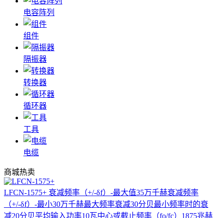
电容阵列
组件
隔振器
转换器
循环器
工具
电缆
商城热卖
LFCN-1575+
衰减频率（+/-δf）-最大值35万千赫衰减频率
（+/-δf）-最小30万千赫最大频率衰减30分贝最小频率时的衰
减20分贝平均输入功率10瓦中心或截止频率（fo/fc）1875兆赫