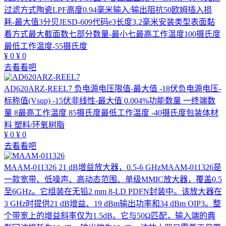
过滤方式陶瓷LPF高度0.94毫米输入/输出阻抗50欧姆插入损
耗-最大值3分贝JESD-609代码e3长度3.2毫米安装类型表面黏
着方式最大截面数七部分数量-最小七最高工作温度100摄氏度
最低工作温度-55摄氏度
¥
0
¥
0
去看看吧
AD620ARZ-REEL7
负电源电压限值-最大值 -18伏负电源电压-
标称值(Vsup) -15伏非线性-最大值 0.004%功能数量 一终端数
量 8最高工作温度 85摄氏度最低工作温度 -40摄氏度包装体材
料 塑料/环氧树脂
¥
0
¥
0
去看看吧
MAAM-011326
21 dB增益放大器，0.5-6 GHzMAAM-011326是
一款宽带、低噪声、高动态范围、单级MMIC放大器，覆盖0.5
至6GHz。它组装在无铅2 mm 8-LD PDFN封装中。该放大器在
3 GHz时提供21 dB增益、19 dBm输出功率和34 dBm OIP3。整
个带宽上的增益斜率仅为1.5dB。它与50Ω匹配，输入端的典