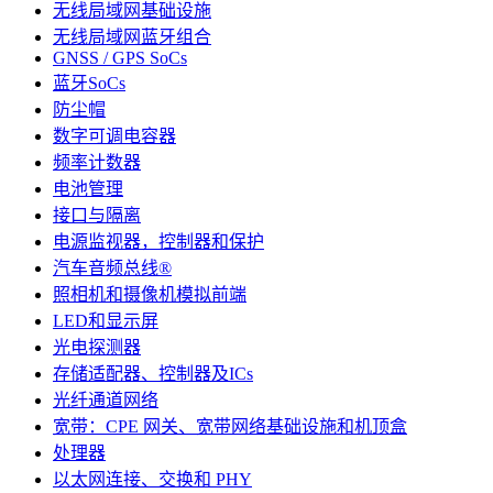
无线局域网基础设施
无线局域网蓝牙组合
GNSS / GPS SoCs
蓝牙SoCs
防尘帽
数字可调电容器
频率计数器
电池管理
接口与隔离
电源监视器，控制器和保护
汽车音频总线®
照相机和摄像机模拟前端
LED和显示屏
光电探测器
存储适配器、控制器及ICs
光纤通道网络
宽带：CPE 网关、宽带网络基础设施和机顶盒
处理器
以太网连接、交换和 PHY