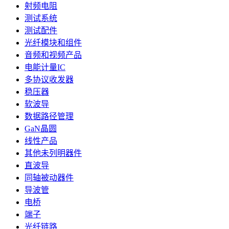
射频电阻
测试系统
测试配件
光纤模块和组件
音频和视频产品
电能计量IC
多协议收发器
稳压器
软波导
数据路径管理
GaN晶圆
线性产品
其他未列明器件
直波导
同轴被动器件
导波管
电桥
端子
光纤链路