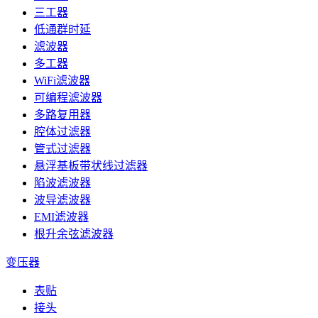
三工器
低通群时延
滤波器
多工器
WiFi滤波器
可编程滤波器
多路复用器
腔体过滤器
管式过滤器
悬浮基板带状线过滤器
陷波滤波器
波导滤波器
EMI滤波器
根升余弦滤波器
变压器
表贴
接头