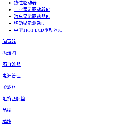
线性驱动器
工业显示驱动器IC
汽车显示驱动器IC
移动显示驱动IC
中型TFFT-LCD驱动器IC
偏置器
扼流圈
隔直流器
电源管理
检波器
阻抗匹配垫
晶振
模块