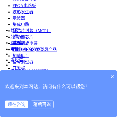
FPGA电路板
波形发生器
示波器
集成电路
首页
多芯片封装（MCP）
分类
多功能芯片
购物车
平面螺旋电感
电话
010-82888379
微硅(MEMS)麦克风产品
加速度计
发短信
信号调理器
开发板
查地图
010-82888379
模组
×
RF射频芯片
发邮件
欢迎来到本网站，请问有什么可以帮您？
台式仪表
留言
连接器
分享
现在咨询
稍后再说
连接器
我的
旋转连接器