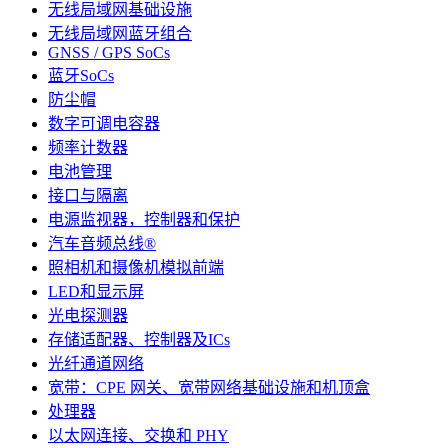
无线局域网基础设施
无线局域网蓝牙组合
GNSS / GPS SoCs
蓝牙SoCs
防尘帽
数字可调电容器
频率计数器
电池管理
接口与隔离
电源监视器，控制器和保护
汽车音频总线®
照相机和摄像机模拟前端
LED和显示屏
光电探测器
存储适配器、控制器及ICs
光纤通道网络
宽带：CPE 网关、宽带网络基础设施和机顶盒
处理器
以太网连接、交换和 PHY