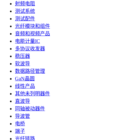
射频电阻
测试系统
测试配件
光纤模块和组件
音频和视频产品
电能计量IC
多协议收发器
稳压器
软波导
数据路径管理
GaN晶圆
线性产品
其他未列明器件
直波导
同轴被动器件
导波管
电桥
端子
光纤链路