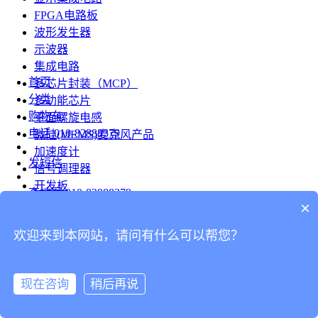
FPGA电路板
波形发生器
示波器
集成电路
首页
多芯片封装（MCP）
分类
多功能芯片
购物车
平面螺旋电感
电话
010-82888379
微硅(MEMS)麦克风产品
加速度计
发短信
信号调理器
开发板
查地图
010-82888379
模组
×
RF射频芯片
发邮件
欢迎来到本网站，请问有什么可以帮您？
台式仪表
留言
连接器
分享
现在咨询
稍后再说
连接器
我的
旋转连接器