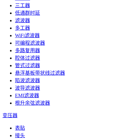
三工器
低通群时延
滤波器
多工器
WiFi滤波器
可编程滤波器
多路复用器
腔体过滤器
管式过滤器
悬浮基板带状线过滤器
陷波滤波器
波导滤波器
EMI滤波器
根升余弦滤波器
变压器
表贴
接头