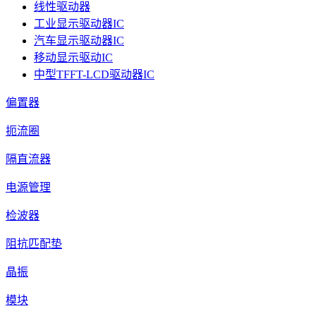
线性驱动器
工业显示驱动器IC
汽车显示驱动器IC
移动显示驱动IC
中型TFFT-LCD驱动器IC
偏置器
扼流圈
隔直流器
电源管理
检波器
阻抗匹配垫
晶振
模块