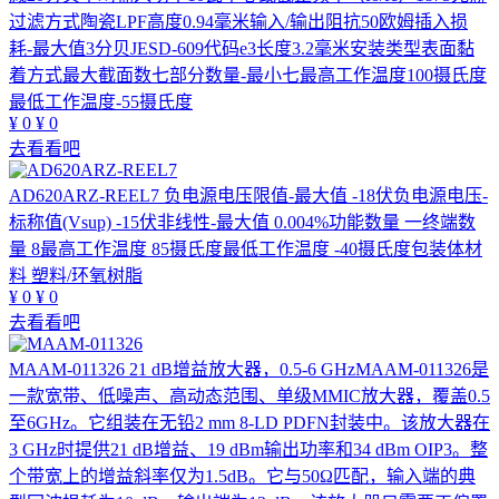
过滤方式陶瓷LPF高度0.94毫米输入/输出阻抗50欧姆插入损
耗-最大值3分贝JESD-609代码e3长度3.2毫米安装类型表面黏
着方式最大截面数七部分数量-最小七最高工作温度100摄氏度
最低工作温度-55摄氏度
¥
0
¥
0
去看看吧
AD620ARZ-REEL7
负电源电压限值-最大值 -18伏负电源电压-
标称值(Vsup) -15伏非线性-最大值 0.004%功能数量 一终端数
量 8最高工作温度 85摄氏度最低工作温度 -40摄氏度包装体材
料 塑料/环氧树脂
¥
0
¥
0
去看看吧
MAAM-011326
21 dB增益放大器，0.5-6 GHzMAAM-011326是
一款宽带、低噪声、高动态范围、单级MMIC放大器，覆盖0.5
至6GHz。它组装在无铅2 mm 8-LD PDFN封装中。该放大器在
3 GHz时提供21 dB增益、19 dBm输出功率和34 dBm OIP3。整
个带宽上的增益斜率仅为1.5dB。它与50Ω匹配，输入端的典