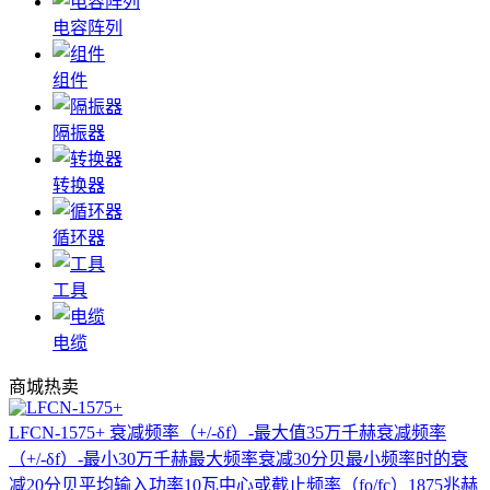
电容阵列
组件
隔振器
转换器
循环器
工具
电缆
商城热卖
LFCN-1575+
衰减频率（+/-δf）-最大值35万千赫衰减频率
（+/-δf）-最小30万千赫最大频率衰减30分贝最小频率时的衰
减20分贝平均输入功率10瓦中心或截止频率（fo/fc）1875兆赫