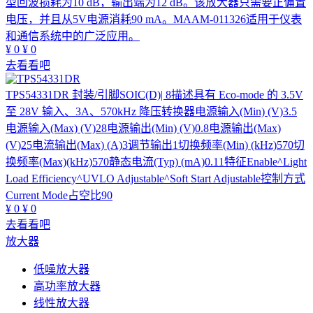
型回波损耗为10 dB，输出端为12 dB。该放大器只需要正偏置
电压，并且从5V电源消耗90 mA。MAAM-011326适用于仪表
和通信系统中的广泛应用。
¥
0
¥
0
去看看吧
TPS54331DR
封装/引脚SOIC(D)| 8描述具有 Eco-mode 的 3.5V
至 28V 输入、3A、570kHz 降压转换器电源输入(Min) (V)3.5
电源输入(Max) (V)28电源输出(Min) (V)0.8电源输出(Max)
(V)25电流输出(Max) (A)3调节输出1切换频率(Min) (kHz)570切
换频率(Max)(kHz)570静态电流(Typ) (mA)0.11特征Enable^Light
Load Efficiency^UVLO Adjustable^Soft Start Adjustable控制方式
Current Mode占空比90
¥
0
¥
0
去看看吧
放大器
低噪放大器
高功率放大器
线性放大器