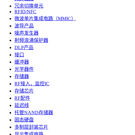
冗余切换单元
RFID/NFC
微波单片集成电路（MMIC）
波导产品
噪声发生器
射频浪涌保护器
DLP产品
接口
缓冲器
光学器件
存储器
RF接入，监控IC
存储芯片
RF配件
延迟线
托管NAND存储器
固态硬盘
多制层封装芯片
显示集成电路