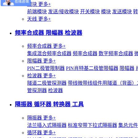
模块
更多+
前端模块
发送/接收模块
开关模块
模块
发送模块
转
天线
更多+
频率合成器 限幅器 检波器
频率合成器
更多+
集成混合频率合成器
频率合成器
数字频率合成器
限幅器
更多+
PIN二极管限制器
PIN肖特基二极管限幅器
限幅器
检波器
更多+
隧道二极管探测器
带线微带线组件用隧道（背面）
管探测器
检波器
隔振器 循环器 转换器 工具
隔振器
更多+
法兰插入式隔振器
标准窄带下拉式隔振器
集总元件
循环器
更多+