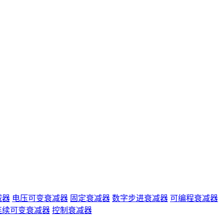
减器
电压可变衰减器
固定衰减器
数字步进衰减器
可编程衰减器
连续可变衰减器
控制衰减器