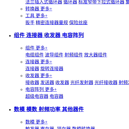
法兰插入式循环器
循环器
标准窄带下拉式循环器
转换器
更多+
工具
更多+
扳手
精密连接器量规
保险丝座
组件 连接器 收发器 电容阵列
组件
更多+
电缆组件
波导组件
射频组件
放大器组件
连接器
更多+
连接器
旋转连接器
收发器
更多+
接收器
发送器
收发器
光纤发射器
光纤接收器
射频
电容阵列
更多+
超级电容器
电容器
数模 模数 射频功率 其他器件
数模
更多+
触发器
寄存器--锁存器
数模转换器