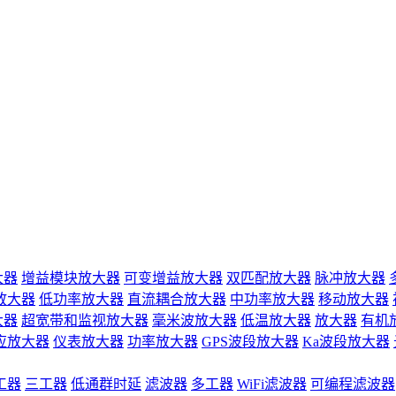
大器
增益模块放大器
可变增益放大器
双匹配放大器
脉冲放大器
放大器
低功率放大器
直流耦合放大器
中功率放大器
移动放大器
大器
超宽带和监视放大器
毫米波放大器
低温放大器
放大器
有机
应放大器
仪表放大器
功率放大器
GPS波段放大器
Ka波段放大器
工器
三工器
低通群时延
滤波器
多工器
WiFi滤波器
可编程滤波器