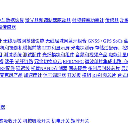
钟与数据恢复
激光器和调制器驱动器
射频频率功率计
传感器
功
震传感器
计
无线局域网基础设施
无线局域网蓝牙组合
GNSS / GPS SoCs
蓝
机和摄像机模拟前端
LED和显示屏
光电探测器
存储适配器、控制
阻
测试系统
测试配件
光纤模块和组件
音频和视频产品
电能计量I
桥
端子
光纤链路
冗余切换单元
RFID/NFC
微波单片集成电路（M
RF配件
延迟线
托管NAND存储器
固态硬盘
多制层封装芯片
显
S)麦克风产品
加速度计
信号调理器
开发板
模组
RF射频芯片
台式
测器
态吸收开关
机械吸收开关
机电开关
矩阵开关