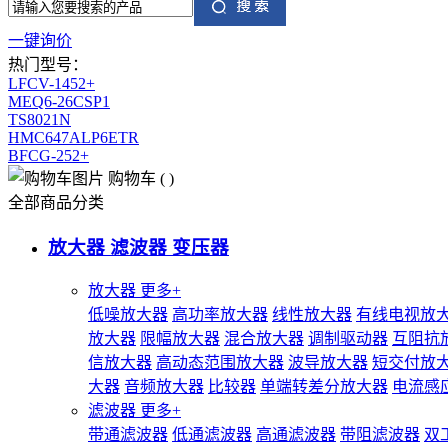
一键询价
热门型号：
LFCV-1452+
MEQ6-26CSP1
TS8021N
HMC647ALP6ETR
BFCG-252+
购物车
(
)
全部商品分类
放大器 滤波器 变压器
放大器
更多+
低噪放大器
高功率放大器
线性放大器
有线电视放
放大器
限幅放大器
混合放大器
调制驱动器
互阻抗
信放大器
高动态范围放大器
波导放大器
短交付放
大器
音频放大器
比较器
单端转差分放大器
电流感
滤波器
更多+
带通滤波器
低通滤波器
高通滤波器
带阻滤波器
双