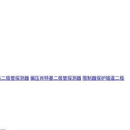
基二极管探测器
偏压肖特基二极管探测器
限制器保护隧道二极