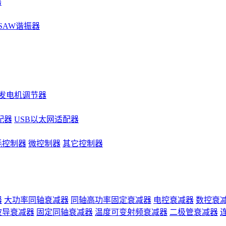
器
SAW谐振器
发电机调节器
配器
USB以太网适配器
耗控制器
微控制器
其它控制器
器
大功率同轴衰减器
同轴高功率固定衰减器
电控衰减器
数控衰
波导衰减器
固定同轴衰减器
温度可变射频衰减器
二极管衰减器