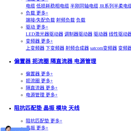
电缆
低损耗稳相电缆
半刚同轴电缆
JR系列半柔电
负载
更多+
端接/失配负载
射频负载
负载
驱动
更多+
LED激光器驱动器
调制器驱动器
驱动器
线性驱动
变频器
更多+
上变频器
下变频器
射频合成器
satcom变频器
变频
偏置器 扼流圈 隔直流器 电源管理
偏置器
更多+
扼流圈
更多+
隔直流器
更多+
电源管理
更多+
阻抗匹配垫 晶振 模块 天线
阻抗匹配垫
更多+
晶振
更多+