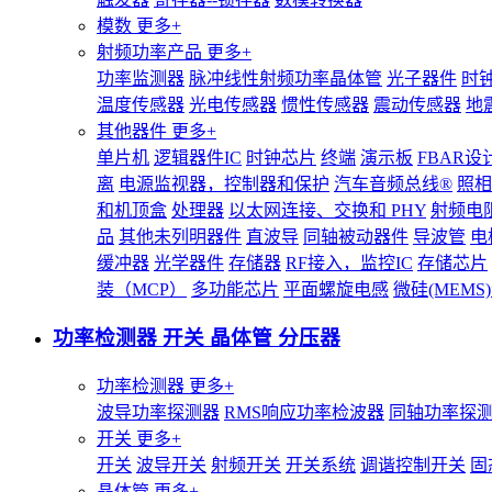
模数
更多+
射频功率产品
更多+
功率监测器
脉冲线性射频功率晶体管
光子器件
时
温度传感器
光电传感器
惯性传感器
震动传感器
地
其他器件
更多+
单片机
逻辑器件IC
时钟芯片
终端
演示板
FBAR设
离
电源监视器，控制器和保护
汽车音频总线®
照相
和机顶盒
处理器
以太网连接、交换和 PHY
射频电
品
其他未列明器件
直波导
同轴被动器件
导波管
电
缓冲器
光学器件
存储器
RF接入，监控IC
存储芯片
装（MCP）
多功能芯片
平面螺旋电感
微硅(MEM
功率检测器 开关 晶体管 分压器
功率检测器
更多+
波导功率探测器
RMS响应功率检波器
同轴功率探
开关
更多+
开关
波导开关
射频开关
开关系统
调谐控制开关
固
晶体管
更多+