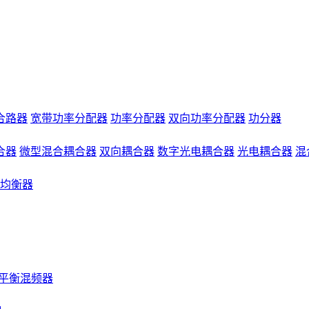
合路器
宽带功率分配器
功率分配器
双向功率分配器
功分器
合器
微型混合耦合器
双向耦合器
数字光电耦合器
光电耦合器
混
均衡器
平衡混频器