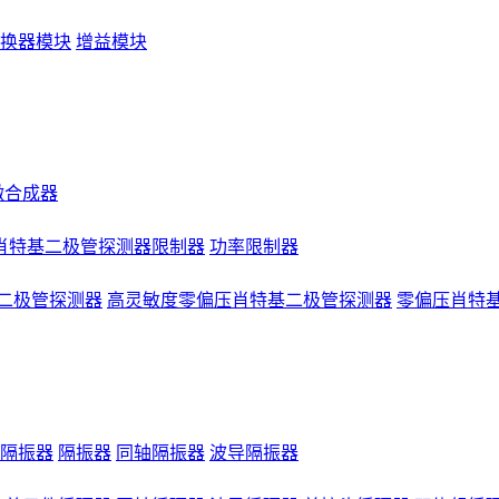
换器模块
增益模块
微合成器
肖特基二极管探测器限制器
功率限制器
二极管探测器
高灵敏度零偏压肖特基二极管探测器
零偏压肖特
隔振器
隔振器
同轴隔振器
波导隔振器