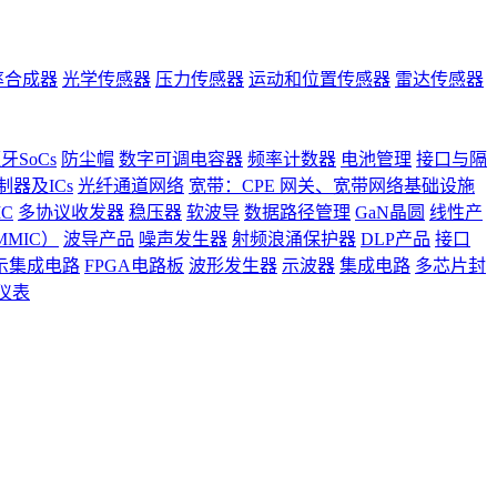
率合成器
光学传感器
压力传感器
运动和位置传感器
雷达传感器
牙SoCs
防尘帽
数字可调电容器
频率计数器
电池管理
接口与隔
器及ICs
光纤通道网络
宽带：CPE 网关、宽带网络基础设施
C
多协议收发器
稳压器
软波导
数据路径管理
GaN晶圆
线性产
MIC）
波导产品
噪声发生器
射频浪涌保护器
DLP产品
接口
示集成电路
FPGA电路板
波形发生器
示波器
集成电路
多芯片封
仪表