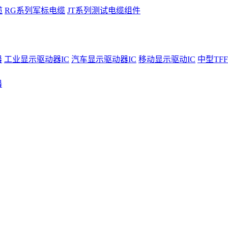
缆
RG系列军标电缆
JT系列测试电缆组件
器
工业显示驱动器IC
汽车显示驱动器IC
移动显示驱动IC
中型TFF
器