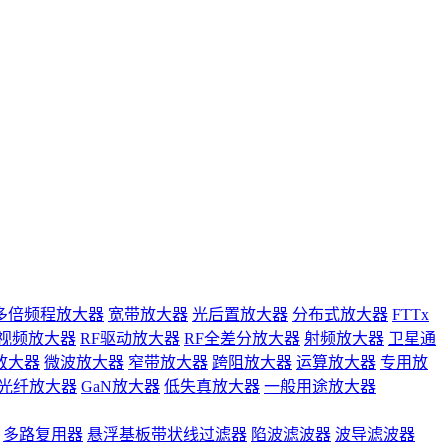
多倍频程放大器
宽带放大器
光后置放大器
分布式放大器
FTTx
视频放大器
RF驱动放大器
RF全差分放大器
射频放大器
卫星通
放大器
微波放大器
窄带放大器
跨阻放大器
运算放大器
专用放
光纤放大器
GaN放大器
低失真放大器
一般用途放大器
多路复用器
悬浮基板带状线过滤器
陷波滤波器
波导滤波器