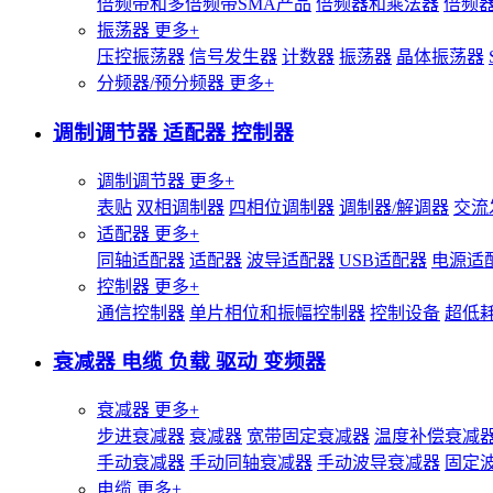
倍频带和多倍频带SMA产品
倍频器和乘法器
倍频
振荡器
更多+
压控振荡器
信号发生器
计数器
振荡器
晶体振荡器
分频器/预分频器
更多+
调制调节器 适配器 控制器
调制调节器
更多+
表贴
双相调制器
四相位调制器
调制器/解调器
交流
适配器
更多+
同轴适配器
适配器
波导适配器
USB适配器
电源适
控制器
更多+
通信控制器
单片相位和振幅控制器
控制设备
超低
衰减器 电缆 负载 驱动 变频器
衰减器
更多+
步进衰减器
衰减器
宽带固定衰减器
温度补偿衰减
手动衰减器
手动同轴衰减器
手动波导衰减器
固定
电缆
更多+