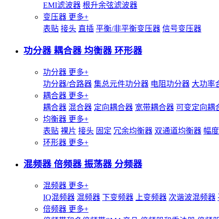
EMI滤波器
根升余弦滤波器
变压器
更多+
表贴
接头
直插
平衡/非平衡变压器
信号变压器
功分器 耦合器 均衡器 环形器
功分器
更多+
功分器/合路器
集总元件功分器
电阻功分器
大功率
耦合器
更多+
耦合器
混合器
定向耦合器
宽带耦合器
可变定向耦
均衡器
更多+
表贴
裸片
接头
固定
冗余均衡器
双通道均衡器
幅度
环形器
更多+
混频器 倍频器 振荡器 分频器
混频器
更多+
IQ混频器
混频器
下变频器
上变频器
次谐波混频器
倍频器
更多+