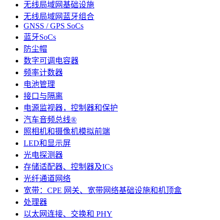
无线局域网基础设施
无线局域网蓝牙组合
GNSS / GPS SoCs
蓝牙SoCs
防尘帽
数字可调电容器
频率计数器
电池管理
接口与隔离
电源监视器，控制器和保护
汽车音频总线®
照相机和摄像机模拟前端
LED和显示屏
光电探测器
存储适配器、控制器及ICs
光纤通道网络
宽带：CPE 网关、宽带网络基础设施和机顶盒
处理器
以太网连接、交换和 PHY