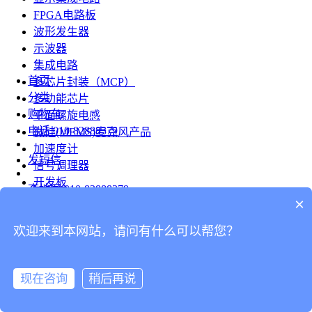
FPGA电路板
波形发生器
示波器
集成电路
首页
多芯片封装（MCP）
分类
多功能芯片
购物车
平面螺旋电感
电话
010-82888379
微硅(MEMS)麦克风产品
加速度计
发短信
信号调理器
开发板
查地图
010-82888379
模组
×
RF射频芯片
发邮件
欢迎来到本网站，请问有什么可以帮您？
台式仪表
留言
连接器
分享
现在咨询
稍后再说
连接器
我的
旋转连接器