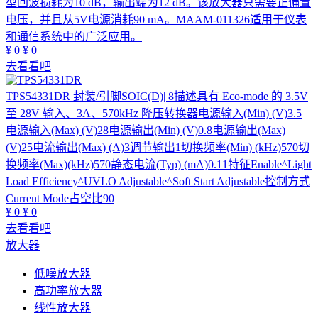
型回波损耗为10 dB，输出端为12 dB。该放大器只需要正偏置
电压，并且从5V电源消耗90 mA。MAAM-011326适用于仪表
和通信系统中的广泛应用。
¥
0
¥
0
去看看吧
TPS54331DR
封装/引脚SOIC(D)| 8描述具有 Eco-mode 的 3.5V
至 28V 输入、3A、570kHz 降压转换器电源输入(Min) (V)3.5
电源输入(Max) (V)28电源输出(Min) (V)0.8电源输出(Max)
(V)25电流输出(Max) (A)3调节输出1切换频率(Min) (kHz)570切
换频率(Max)(kHz)570静态电流(Typ) (mA)0.11特征Enable^Light
Load Efficiency^UVLO Adjustable^Soft Start Adjustable控制方式
Current Mode占空比90
¥
0
¥
0
去看看吧
放大器
低噪放大器
高功率放大器
线性放大器