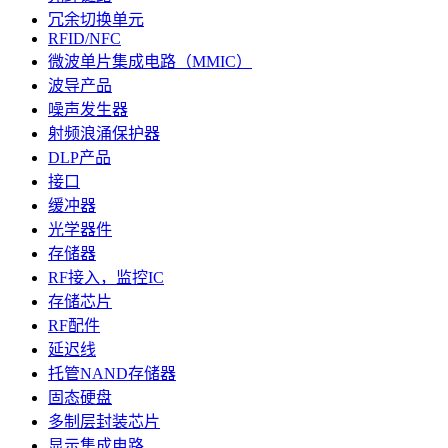
冗余切换单元
RFID/NFC
微波单片集成电路（MMIC）
波导产品
噪声发生器
射频浪涌保护器
DLP产品
接口
缓冲器
光学器件
存储器
RF接入，监控IC
存储芯片
RF配件
延迟线
托管NAND存储器
固态硬盘
多制层封装芯片
显示集成电路