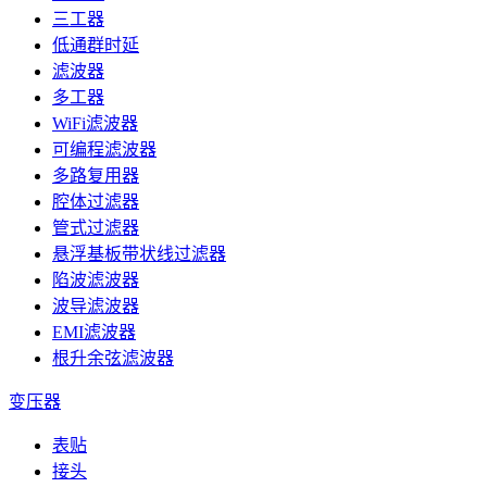
三工器
低通群时延
滤波器
多工器
WiFi滤波器
可编程滤波器
多路复用器
腔体过滤器
管式过滤器
悬浮基板带状线过滤器
陷波滤波器
波导滤波器
EMI滤波器
根升余弦滤波器
变压器
表贴
接头