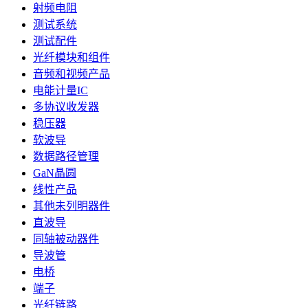
射频电阻
测试系统
测试配件
光纤模块和组件
音频和视频产品
电能计量IC
多协议收发器
稳压器
软波导
数据路径管理
GaN晶圆
线性产品
其他未列明器件
直波导
同轴被动器件
导波管
电桥
端子
光纤链路