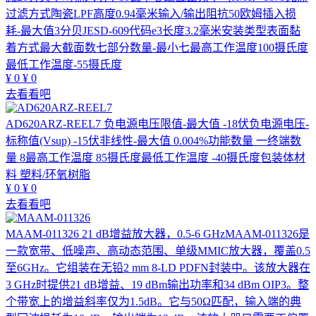
过滤方式陶瓷LPF高度0.94毫米输入/输出阻抗50欧姆插入损
耗-最大值3分贝JESD-609代码e3长度3.2毫米安装类型表面黏
着方式最大截面数七部分数量-最小七最高工作温度100摄氏度
最低工作温度-55摄氏度
¥
0
¥
0
去看看吧
AD620ARZ-REEL7
负电源电压限值-最大值 -18伏负电源电压-
标称值(Vsup) -15伏非线性-最大值 0.004%功能数量 一终端数
量 8最高工作温度 85摄氏度最低工作温度 -40摄氏度包装体材
料 塑料/环氧树脂
¥
0
¥
0
去看看吧
MAAM-011326
21 dB增益放大器，0.5-6 GHzMAAM-011326是
一款宽带、低噪声、高动态范围、单级MMIC放大器，覆盖0.5
至6GHz。它组装在无铅2 mm 8-LD PDFN封装中。该放大器在
3 GHz时提供21 dB增益、19 dBm输出功率和34 dBm OIP3。整
个带宽上的增益斜率仅为1.5dB。它与50Ω匹配，输入端的典