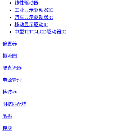
线性驱动器
工业显示驱动器IC
汽车显示驱动器IC
移动显示驱动IC
中型TFFT-LCD驱动器IC
偏置器
扼流圈
隔直流器
电源管理
检波器
阻抗匹配垫
晶振
模块