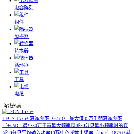
电容阵列
组件
隔振器
转换器
循环器
工具
电缆
商城热卖
LFCN-1575+
衰减频率（+/-δf）-最大值35万千赫衰减频率
（+/-δf）-最小30万千赫最大频率衰减30分贝最小频率时的衰
减20分贝平均输入功率10瓦中心或截止频率（fo/fc）1875兆赫