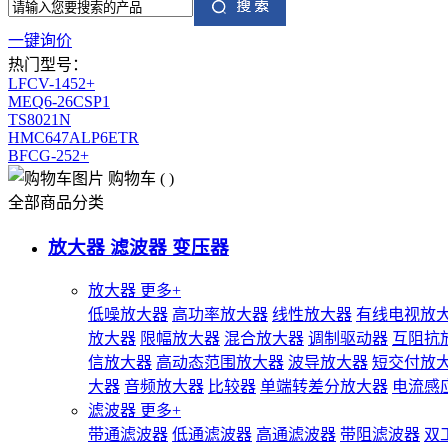
一键询价
热门型号：
LFCV-1452+
MEQ6-26CSP1
TS8021N
HMC647ALP6ETR
BFCG-252+
购物车
(
)
全部商品分类
放大器 滤波器 变压器
放大器
更多+
低噪放大器
高功率放大器
线性放大器
有线电视放
放大器
限幅放大器
混合放大器
调制驱动器
互阻抗
信放大器
高动态范围放大器
波导放大器
短交付放
大器
音频放大器
比较器
单端转差分放大器
电流感
滤波器
更多+
带通滤波器
低通滤波器
高通滤波器
带阻滤波器
双