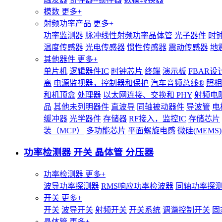
模数
更多+
射频功率产品
更多+
功率监测器
脉冲线性射频功率晶体管
光子器件
时
温度传感器
光电传感器
惯性传感器
震动传感器
地
其他器件
更多+
单片机
逻辑器件IC
时钟芯片
终端
演示板
FBAR设
离
电源监视器，控制器和保护
汽车音频总线®
照相
和机顶盒
处理器
以太网连接、交换和 PHY
射频电
品
其他未列明器件
直波导
同轴被动器件
导波管
电
缓冲器
光学器件
存储器
RF接入，监控IC
存储芯片
装（MCP）
多功能芯片
平面螺旋电感
微硅(MEM
功率检测器 开关 晶体管 分压器
功率检测器
更多+
波导功率探测器
RMS响应功率检波器
同轴功率探
开关
更多+
开关
波导开关
射频开关
开关系统
调谐控制开关
固
晶体管
更多+