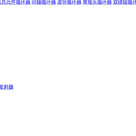
集总元件循环器
同轴循环器
波导循环器
单接头循环器
双绕组循
发射器