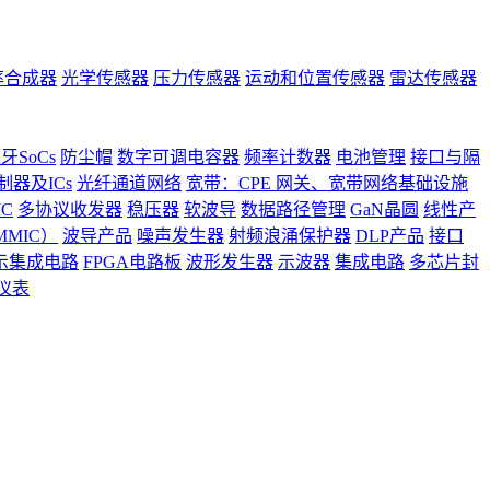
率合成器
光学传感器
压力传感器
运动和位置传感器
雷达传感器
牙SoCs
防尘帽
数字可调电容器
频率计数器
电池管理
接口与隔
器及ICs
光纤通道网络
宽带：CPE 网关、宽带网络基础设施
C
多协议收发器
稳压器
软波导
数据路径管理
GaN晶圆
线性产
MIC）
波导产品
噪声发生器
射频浪涌保护器
DLP产品
接口
示集成电路
FPGA电路板
波形发生器
示波器
集成电路
多芯片封
仪表