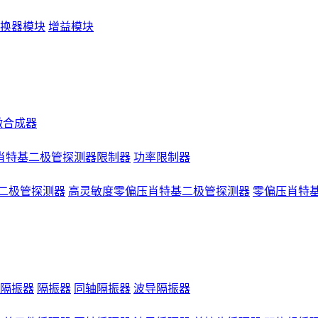
换器模块
增益模块
微合成器
肖特基二极管探测器限制器
功率限制器
二极管探测器
高灵敏度零偏压肖特基二极管探测器
零偏压肖特
隔振器
隔振器
同轴隔振器
波导隔振器