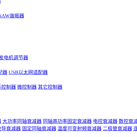
器
SAW谐振器
发电机调节器
配器
USB以太网适配器
耗控制器
微控制器
其它控制器
器
大功率同轴衰减器
同轴高功率固定衰减器
电控衰减器
数控衰
波导衰减器
固定同轴衰减器
温度可变射频衰减器
二极管衰减器