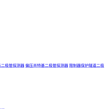
基二极管探测器
偏压肖特基二极管探测器
限制器保护隧道二极