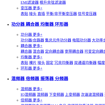
EMI滤波器
根升余弦滤波器
变压器
更多+
表贴
接头
直插
平衡/非平衡变压器
信号变压器
功分器 耦合器 均衡器 环形器
功分器
更多+
功分器/合路器
集总元件功分器
电阻功分器
大功率
耦合器
更多+
耦合器
混合器
定向耦合器
宽带耦合器
可变定向耦
均衡器
更多+
表贴
裸片
接头
固定
冗余均衡器
双通道均衡器
幅度
环形器
更多+
混频器 倍频器 振荡器 分频器
混频器
更多+
IQ混频器
混频器
下变频器
上变频器
次谐波混频器
倍频器
更多+