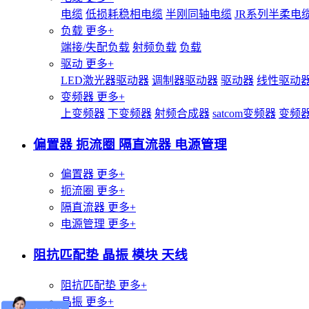
电缆
低损耗稳相电缆
半刚同轴电缆
JR系列半柔电
负载
更多+
端接/失配负载
射频负载
负载
驱动
更多+
LED激光器驱动器
调制器驱动器
驱动器
线性驱动
变频器
更多+
上变频器
下变频器
射频合成器
satcom变频器
变频
偏置器 扼流圈 隔直流器 电源管理
偏置器
更多+
扼流圈
更多+
隔直流器
更多+
电源管理
更多+
阻抗匹配垫 晶振 模块 天线
阻抗匹配垫
更多+
晶振
更多+