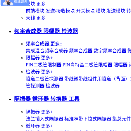
模块
更多+
前端模块
发送/接收模块
开关模块
模块
发送模块
转
天线
更多+
频率合成器 限幅器 检波器
频率合成器
更多+
集成混合频率合成器
频率合成器
数字频率合成器
限幅器
更多+
PIN二极管限制器
PIN肖特基二极管限幅器
限幅器
检波器
更多+
隧道二极管探测器
带线微带线组件用隧道（背面）
管探测器
检波器
隔振器 循环器 转换器 工具
隔振器
更多+
法兰插入式隔振器
标准窄带下拉式隔振器
集总元件
循环器
更多+