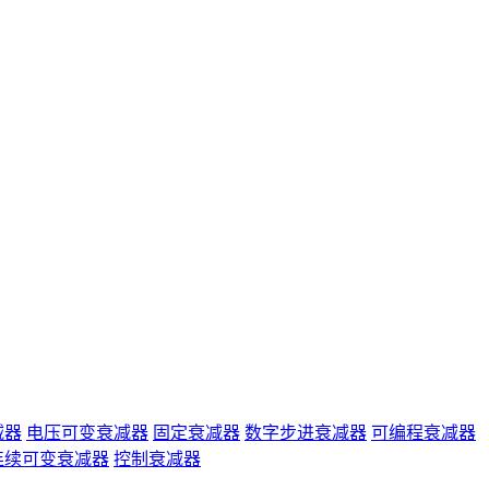
减器
电压可变衰减器
固定衰减器
数字步进衰减器
可编程衰减器
连续可变衰减器
控制衰减器