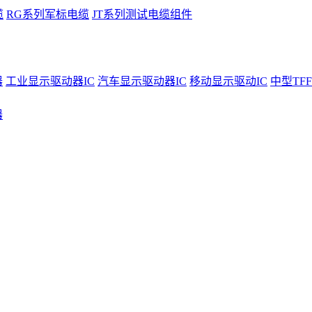
缆
RG系列军标电缆
JT系列测试电缆组件
器
工业显示驱动器IC
汽车显示驱动器IC
移动显示驱动IC
中型TFF
器