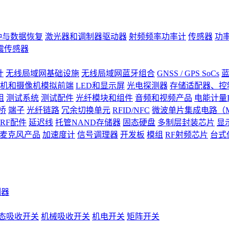
钟与数据恢复
激光器和调制器驱动器
射频频率功率计
传感器
功
震传感器
计
无线局域网基础设施
无线局域网蓝牙组合
GNSS / GPS SoCs
蓝
机和摄像机模拟前端
LED和显示屏
光电探测器
存储适配器、控制
阻
测试系统
测试配件
光纤模块和组件
音频和视频产品
电能计量I
桥
端子
光纤链路
冗余切换单元
RFID/NFC
微波单片集成电路（M
RF配件
延迟线
托管NAND存储器
固态硬盘
多制层封装芯片
显
S)麦克风产品
加速度计
信号调理器
开发板
模组
RF射频芯片
台式
测器
态吸收开关
机械吸收开关
机电开关
矩阵开关