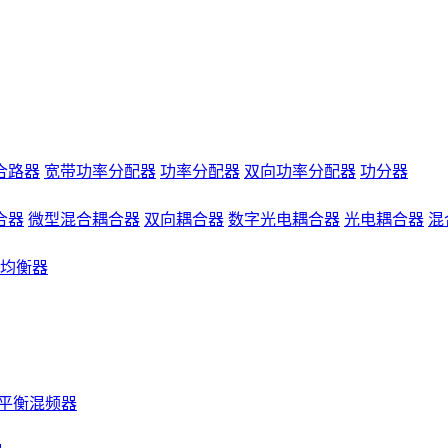
合路器
宽带功率分配器
功率分配器
双向功率分配器
功分器
合器
微型混合耦合器
双向耦合器
数字光电耦合器
光电耦合器
混
均衡器
平衡混频器