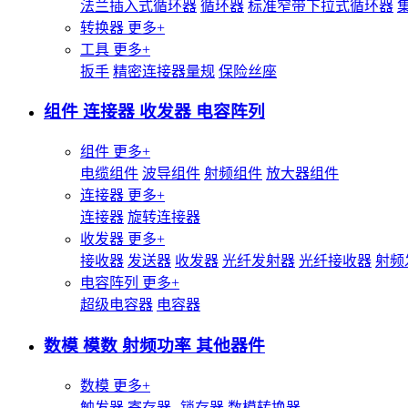
法兰插入式循环器
循环器
标准窄带下拉式循环器
转换器
更多+
工具
更多+
扳手
精密连接器量规
保险丝座
组件 连接器 收发器 电容阵列
组件
更多+
电缆组件
波导组件
射频组件
放大器组件
连接器
更多+
连接器
旋转连接器
收发器
更多+
接收器
发送器
收发器
光纤发射器
光纤接收器
射频
电容阵列
更多+
超级电容器
电容器
数模 模数 射频功率 其他器件
数模
更多+
触发器
寄存器--锁存器
数模转换器