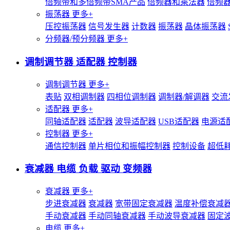
倍频带和多倍频带SMA产品
倍频器和乘法器
倍频
振荡器
更多+
压控振荡器
信号发生器
计数器
振荡器
晶体振荡器
分频器/预分频器
更多+
调制调节器 适配器 控制器
调制调节器
更多+
表贴
双相调制器
四相位调制器
调制器/解调器
交流
适配器
更多+
同轴适配器
适配器
波导适配器
USB适配器
电源适
控制器
更多+
通信控制器
单片相位和振幅控制器
控制设备
超低
衰减器 电缆 负载 驱动 变频器
衰减器
更多+
步进衰减器
衰减器
宽带固定衰减器
温度补偿衰减
手动衰减器
手动同轴衰减器
手动波导衰减器
固定
电缆
更多+