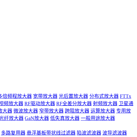
多倍频程放大器
宽带放大器
光后置放大器
分布式放大器
FTTx
视频放大器
RF驱动放大器
RF全差分放大器
射频放大器
卫星通
放大器
微波放大器
窄带放大器
跨阻放大器
运算放大器
专用放
光纤放大器
GaN放大器
低失真放大器
一般用途放大器
多路复用器
悬浮基板带状线过滤器
陷波滤波器
波导滤波器