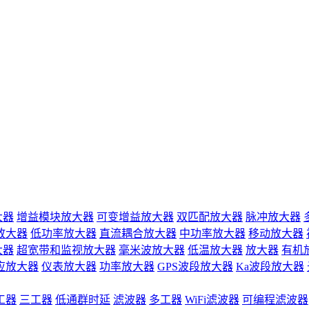
大器
增益模块放大器
可变增益放大器
双匹配放大器
脉冲放大器
放大器
低功率放大器
直流耦合放大器
中功率放大器
移动放大器
大器
超宽带和监视放大器
毫米波放大器
低温放大器
放大器
有机
应放大器
仪表放大器
功率放大器
GPS波段放大器
Ka波段放大器
工器
三工器
低通群时延
滤波器
多工器
WiFi滤波器
可编程滤波器