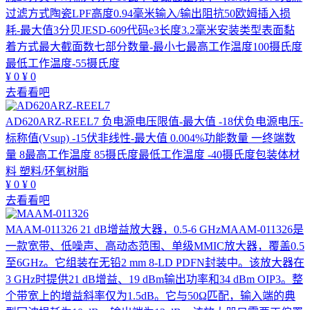
过滤方式陶瓷LPF高度0.94毫米输入/输出阻抗50欧姆插入损
耗-最大值3分贝JESD-609代码e3长度3.2毫米安装类型表面黏
着方式最大截面数七部分数量-最小七最高工作温度100摄氏度
最低工作温度-55摄氏度
¥
0
¥
0
去看看吧
AD620ARZ-REEL7
负电源电压限值-最大值 -18伏负电源电压-
标称值(Vsup) -15伏非线性-最大值 0.004%功能数量 一终端数
量 8最高工作温度 85摄氏度最低工作温度 -40摄氏度包装体材
料 塑料/环氧树脂
¥
0
¥
0
去看看吧
MAAM-011326
21 dB增益放大器，0.5-6 GHzMAAM-011326是
一款宽带、低噪声、高动态范围、单级MMIC放大器，覆盖0.5
至6GHz。它组装在无铅2 mm 8-LD PDFN封装中。该放大器在
3 GHz时提供21 dB增益、19 dBm输出功率和34 dBm OIP3。整
个带宽上的增益斜率仅为1.5dB。它与50Ω匹配，输入端的典