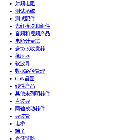
射频电阻
测试系统
测试配件
光纤模块和组件
音频和视频产品
电能计量IC
多协议收发器
稳压器
软波导
数据路径管理
GaN晶圆
线性产品
其他未列明器件
直波导
同轴被动器件
导波管
电桥
端子
光纤链路