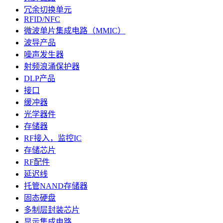
冗余切换单元
RFID/NFC
微波单片集成电路（MMIC）
波导产品
噪声发生器
射频浪涌保护器
DLP产品
接口
缓冲器
光学器件
存储器
RF接入，监控IC
存储芯片
RF配件
延迟线
托管NAND存储器
固态硬盘
多制层封装芯片
显示集成电路