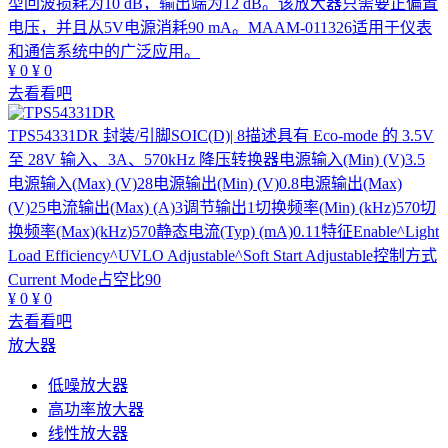
型回波损耗为10 dB，输出端为12 dB。该放大器只需要正偏置
电压，并且从5V电源消耗90 mA。MAAM-011326适用于仪表
和通信系统中的广泛应用。
¥
0
¥
0
去看看吧
TPS54331DR
封装/引脚SOIC(D)| 8描述具有 Eco-mode 的 3.5V
至 28V 输入、3A、570kHz 降压转换器电源输入(Min) (V)3.5
电源输入(Max) (V)28电源输出(Min) (V)0.8电源输出(Max)
(V)25电流输出(Max) (A)3调节输出1切换频率(Min) (kHz)570切
换频率(Max)(kHz)570静态电流(Typ) (mA)0.11特征Enable^Light
Load Efficiency^UVLO Adjustable^Soft Start Adjustable控制方式
Current Mode占空比90
¥
0
¥
0
去看看吧
放大器
低噪放大器
高功率放大器
线性放大器