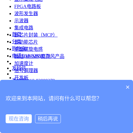
FPGA电路板
波形发生器
示波器
集成电路
首页
多芯片封装（MCP）
分类
多功能芯片
购物车
平面螺旋电感
电话
010-82888379
微硅(MEMS)麦克风产品
加速度计
发短信
信号调理器
开发板
查地图
010-82888379
模组
×
RF射频芯片
发邮件
欢迎来到本网站，请问有什么可以帮您？
台式仪表
留言
连接器
分享
现在咨询
稍后再说
连接器
我的
旋转连接器