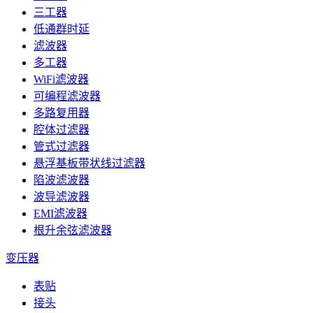
三工器
低通群时延
滤波器
多工器
WiFi滤波器
可编程滤波器
多路复用器
腔体过滤器
管式过滤器
悬浮基板带状线过滤器
陷波滤波器
波导滤波器
EMI滤波器
根升余弦滤波器
变压器
表贴
接头