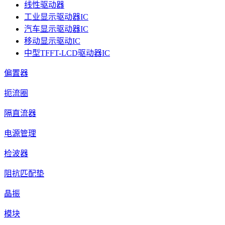
线性驱动器
工业显示驱动器IC
汽车显示驱动器IC
移动显示驱动IC
中型TFFT-LCD驱动器IC
偏置器
扼流圈
隔直流器
电源管理
检波器
阻抗匹配垫
晶振
模块