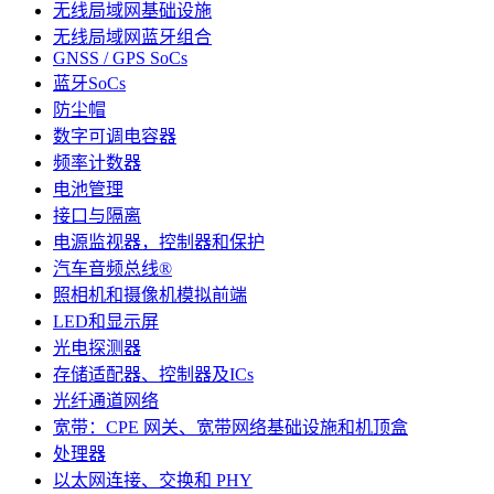
无线局域网基础设施
无线局域网蓝牙组合
GNSS / GPS SoCs
蓝牙SoCs
防尘帽
数字可调电容器
频率计数器
电池管理
接口与隔离
电源监视器，控制器和保护
汽车音频总线®
照相机和摄像机模拟前端
LED和显示屏
光电探测器
存储适配器、控制器及ICs
光纤通道网络
宽带：CPE 网关、宽带网络基础设施和机顶盒
处理器
以太网连接、交换和 PHY