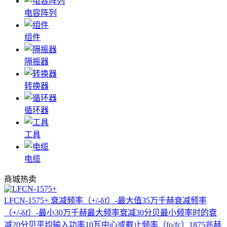
电容阵列
组件
隔振器
转换器
循环器
工具
电缆
商城热卖
LFCN-1575+
衰减频率（+/-δf）-最大值35万千赫衰减频率
（+/-δf）-最小30万千赫最大频率衰减30分贝最小频率时的衰
减20分贝平均输入功率10瓦中心或截止频率（fo/fc）1875兆赫