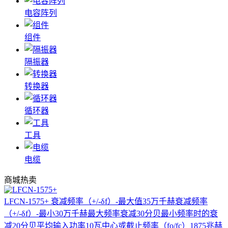
电容阵列
组件
隔振器
转换器
循环器
工具
电缆
商城热卖
LFCN-1575+
衰减频率（+/-δf）-最大值35万千赫衰减频率
（+/-δf）-最小30万千赫最大频率衰减30分贝最小频率时的衰
减20分贝平均输入功率10瓦中心或截止频率（fo/fc）1875兆赫