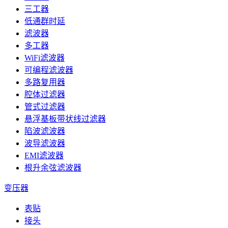
三工器
低通群时延
滤波器
多工器
WiFi滤波器
可编程滤波器
多路复用器
腔体过滤器
管式过滤器
悬浮基板带状线过滤器
陷波滤波器
波导滤波器
EMI滤波器
根升余弦滤波器
变压器
表贴
接头