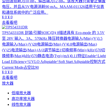
型回波损耗为10 dB，输出端为12 dB。该放大器只需要正偏置
电压，并且从5V电源消耗90 mA。MAAM-011326适用于仪表
和通信系统中的广泛应用。
¥
0
¥
0
去看看吧
TPS54331DR
封装/引脚SOIC(D)| 8描述具有 Eco-mode 的 3.5V
至 28V 输入、3A、570kHz 降压转换器电源输入(Min) (V)3.5
电源输入(Max) (V)28电源输出(Min) (V)0.8电源输出(Max)
(V)25电流输出(Max) (A)3调节输出1切换频率(Min) (kHz)570切
换频率(Max)(kHz)570静态电流(Typ) (mA)0.11特征Enable^Light
Load Efficiency^UVLO Adjustable^Soft Start Adjustable控制方式
Current Mode占空比90
¥
0
¥
0
去看看吧
放大器
低噪放大器
高功率放大器
线性放大器