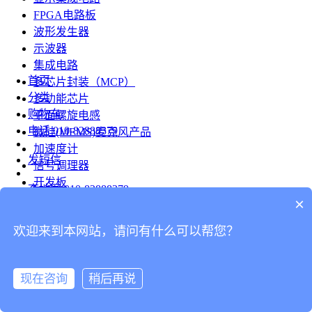
FPGA电路板
波形发生器
示波器
集成电路
首页
多芯片封装（MCP）
分类
多功能芯片
购物车
平面螺旋电感
电话
010-82888379
微硅(MEMS)麦克风产品
加速度计
发短信
信号调理器
开发板
查地图
010-82888379
模组
×
RF射频芯片
发邮件
欢迎来到本网站，请问有什么可以帮您？
台式仪表
留言
连接器
分享
现在咨询
稍后再说
连接器
我的
旋转连接器