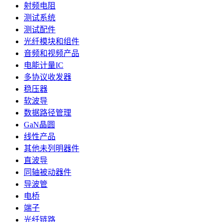
射频电阻
测试系统
测试配件
光纤模块和组件
音频和视频产品
电能计量IC
多协议收发器
稳压器
软波导
数据路径管理
GaN晶圆
线性产品
其他未列明器件
直波导
同轴被动器件
导波管
电桥
端子
光纤链路