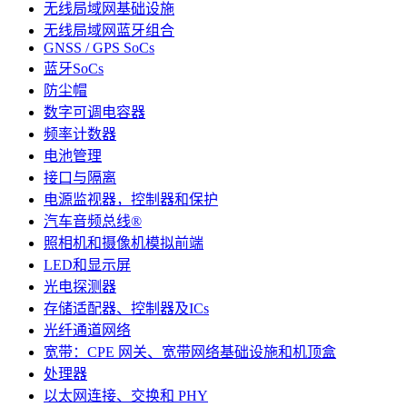
无线局域网基础设施
无线局域网蓝牙组合
GNSS / GPS SoCs
蓝牙SoCs
防尘帽
数字可调电容器
频率计数器
电池管理
接口与隔离
电源监视器，控制器和保护
汽车音频总线®
照相机和摄像机模拟前端
LED和显示屏
光电探测器
存储适配器、控制器及ICs
光纤通道网络
宽带：CPE 网关、宽带网络基础设施和机顶盒
处理器
以太网连接、交换和 PHY