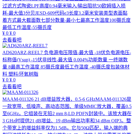
过滤方式陶瓷LPF高度0.94毫米输入/输出阻抗50欧姆插入损
耗-最大值3分贝JESD-609代码e3长度3.2毫米安装类型表面黏
着方式最大截面数七部分数量-最小七最高工作温度100摄氏度
最低工作温度-55摄氏度
¥
0
¥
0
去看看吧
AD620ARZ-REEL7
负电源电压限值-最大值 -18伏负电源电压-
标称值(Vsup) -15伏非线性-最大值 0.004%功能数量 一终端数
量 8最高工作温度 85摄氏度最低工作温度 -40摄氏度包装体材
料 塑料/环氧树脂
¥
0
¥
0
去看看吧
MAAM-011326
21 dB增益放大器，0.5-6 GHzMAAM-011326是
一款宽带、低噪声、高动态范围、单级MMIC放大器，覆盖0.5
至6GHz。它组装在无铅2 mm 8-LD PDFN封装中。该放大器在
3 GHz时提供21 dB增益、19 dBm输出功率和34 dBm OIP3。整
个带宽上的增益斜率仅为1.5dB。它与50Ω匹配，输入端的典