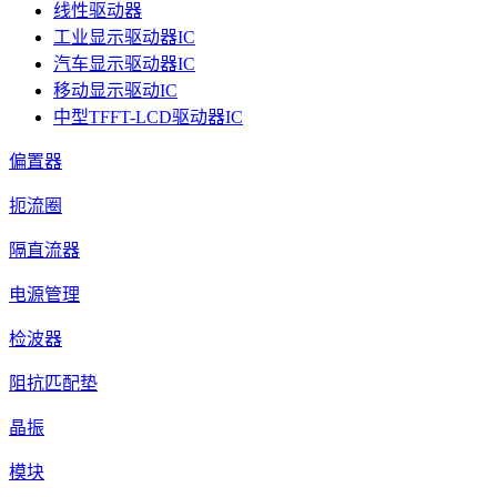
线性驱动器
工业显示驱动器IC
汽车显示驱动器IC
移动显示驱动IC
中型TFFT-LCD驱动器IC
偏置器
扼流圈
隔直流器
电源管理
检波器
阻抗匹配垫
晶振
模块