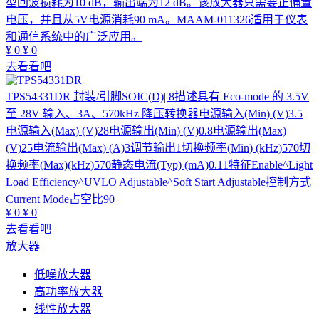
型回波损耗为10 dB，输出端为12 dB。该放大器只需要正偏置
电压，并且从5V电源消耗90 mA。MAAM-011326适用于仪表
和通信系统中的广泛应用。
¥
0
¥
0
去看看吧
TPS54331DR
封装/引脚SOIC(D)| 8描述具有 Eco-mode 的 3.5V
至 28V 输入、3A、570kHz 降压转换器电源输入(Min) (V)3.5
电源输入(Max) (V)28电源输出(Min) (V)0.8电源输出(Max)
(V)25电流输出(Max) (A)3调节输出1切换频率(Min) (kHz)570切
换频率(Max)(kHz)570静态电流(Typ) (mA)0.11特征Enable^Light
Load Efficiency^UVLO Adjustable^Soft Start Adjustable控制方式
Current Mode占空比90
¥
0
¥
0
去看看吧
放大器
低噪放大器
高功率放大器
线性放大器