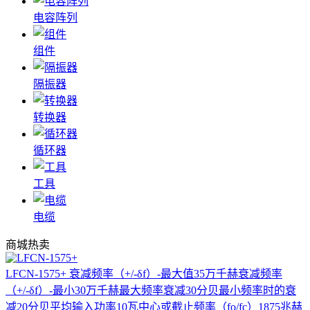
电容阵列
组件
隔振器
转换器
循环器
工具
电缆
商城热卖
LFCN-1575+
衰减频率（+/-δf）-最大值35万千赫衰减频率
（+/-δf）-最小30万千赫最大频率衰减30分贝最小频率时的衰
减20分贝平均输入功率10瓦中心或截止频率（fo/fc）1875兆赫