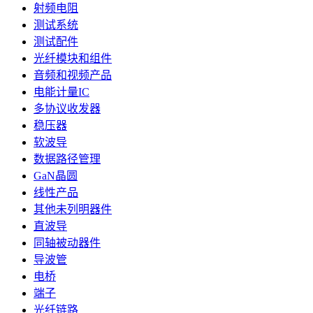
射频电阻
测试系统
测试配件
光纤模块和组件
音频和视频产品
电能计量IC
多协议收发器
稳压器
软波导
数据路径管理
GaN晶圆
线性产品
其他未列明器件
直波导
同轴被动器件
导波管
电桥
端子
光纤链路