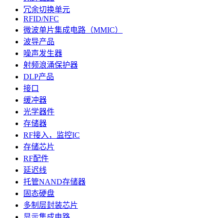
冗余切换单元
RFID/NFC
微波单片集成电路（MMIC）
波导产品
噪声发生器
射频浪涌保护器
DLP产品
接口
缓冲器
光学器件
存储器
RF接入，监控IC
存储芯片
RF配件
延迟线
托管NAND存储器
固态硬盘
多制层封装芯片
显示集成电路