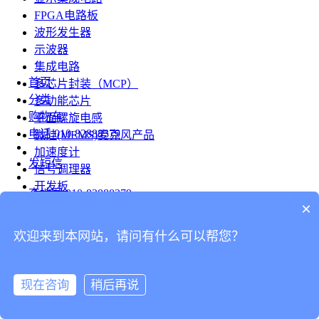
FPGA电路板
波形发生器
示波器
集成电路
首页
多芯片封装（MCP）
分类
多功能芯片
购物车
平面螺旋电感
电话
010-82888379
微硅(MEMS)麦克风产品
加速度计
发短信
信号调理器
开发板
查地图
010-82888379
模组
×
RF射频芯片
发邮件
欢迎来到本网站，请问有什么可以帮您？
台式仪表
留言
连接器
分享
现在咨询
稍后再说
连接器
我的
旋转连接器