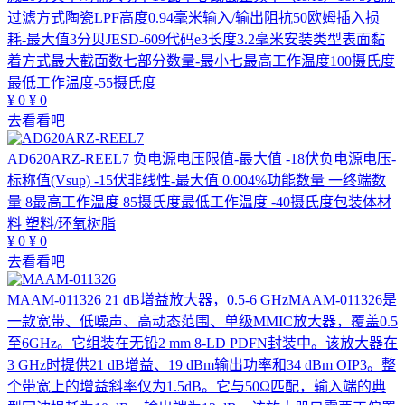
过滤方式陶瓷LPF高度0.94毫米输入/输出阻抗50欧姆插入损
耗-最大值3分贝JESD-609代码e3长度3.2毫米安装类型表面黏
着方式最大截面数七部分数量-最小七最高工作温度100摄氏度
最低工作温度-55摄氏度
¥
0
¥
0
去看看吧
AD620ARZ-REEL7
负电源电压限值-最大值 -18伏负电源电压-
标称值(Vsup) -15伏非线性-最大值 0.004%功能数量 一终端数
量 8最高工作温度 85摄氏度最低工作温度 -40摄氏度包装体材
料 塑料/环氧树脂
¥
0
¥
0
去看看吧
MAAM-011326
21 dB增益放大器，0.5-6 GHzMAAM-011326是
一款宽带、低噪声、高动态范围、单级MMIC放大器，覆盖0.5
至6GHz。它组装在无铅2 mm 8-LD PDFN封装中。该放大器在
3 GHz时提供21 dB增益、19 dBm输出功率和34 dBm OIP3。整
个带宽上的增益斜率仅为1.5dB。它与50Ω匹配，输入端的典