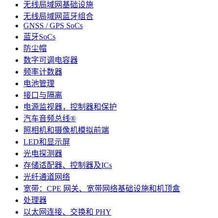
无线局域网基础设施
无线局域网蓝牙组合
GNSS / GPS SoCs
蓝牙SoCs
防尘帽
数字可调电容器
频率计数器
电池管理
接口与隔离
电源监视器，控制器和保护
汽车音频总线®
照相机和摄像机模拟前端
LED和显示屏
光电探测器
存储适配器、控制器及ICs
光纤通道网络
宽带：CPE 网关、宽带网络基础设施和机顶盒
处理器
以太网连接、交换和 PHY