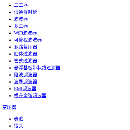
三工器
低通群时延
滤波器
多工器
WiFi滤波器
可编程滤波器
多路复用器
腔体过滤器
管式过滤器
悬浮基板带状线过滤器
陷波滤波器
波导滤波器
EMI滤波器
根升余弦滤波器
变压器
表贴
接头