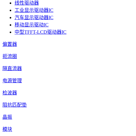
线性驱动器
工业显示驱动器IC
汽车显示驱动器IC
移动显示驱动IC
中型TFFT-LCD驱动器IC
偏置器
扼流圈
隔直流器
电源管理
检波器
阻抗匹配垫
晶振
模块