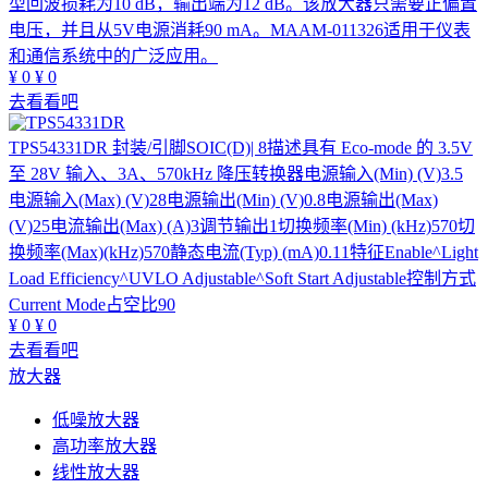
型回波损耗为10 dB，输出端为12 dB。该放大器只需要正偏置
电压，并且从5V电源消耗90 mA。MAAM-011326适用于仪表
和通信系统中的广泛应用。
¥
0
¥
0
去看看吧
TPS54331DR
封装/引脚SOIC(D)| 8描述具有 Eco-mode 的 3.5V
至 28V 输入、3A、570kHz 降压转换器电源输入(Min) (V)3.5
电源输入(Max) (V)28电源输出(Min) (V)0.8电源输出(Max)
(V)25电流输出(Max) (A)3调节输出1切换频率(Min) (kHz)570切
换频率(Max)(kHz)570静态电流(Typ) (mA)0.11特征Enable^Light
Load Efficiency^UVLO Adjustable^Soft Start Adjustable控制方式
Current Mode占空比90
¥
0
¥
0
去看看吧
放大器
低噪放大器
高功率放大器
线性放大器