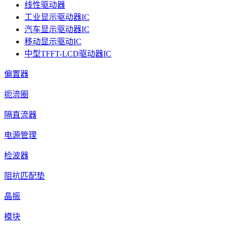
线性驱动器
工业显示驱动器IC
汽车显示驱动器IC
移动显示驱动IC
中型TFFT-LCD驱动器IC
偏置器
扼流圈
隔直流器
电源管理
检波器
阻抗匹配垫
晶振
模块