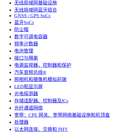
无线局域网基础设施
无线局域网蓝牙组合
GNSS / GPS SoCs
蓝牙SoCs
防尘帽
数字可调电容器
频率计数器
电池管理
接口与隔离
电源监视器，控制器和保护
汽车音频总线®
照相机和摄像机模拟前端
LED和显示屏
光电探测器
存储适配器、控制器及ICs
光纤通道网络
宽带：CPE 网关、宽带网络基础设施和机顶盒
处理器
以太网连接、交换和 PHY