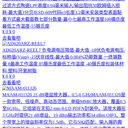
过滤方式陶瓷LPF高度0.94毫米输入/输出阻抗50欧姆插入损
耗-最大值3分贝JESD-609代码e3长度3.2毫米安装类型表面黏
着方式最大截面数七部分数量-最小七最高工作温度100摄氏度
最低工作温度-55摄氏度
¥
0
¥
0
去看看吧
AD620ARZ-REEL7
负电源电压限值-最大值 -18伏负电源电压-
标称值(Vsup) -15伏非线性-最大值 0.004%功能数量 一终端数
量 8最高工作温度 85摄氏度最低工作温度 -40摄氏度包装体材
料 塑料/环氧树脂
¥
0
¥
0
去看看吧
MAAM-011326
21 dB增益放大器，0.5-6 GHzMAAM-011326是
一款宽带、低噪声、高动态范围、单级MMIC放大器，覆盖0.5
至6GHz。它组装在无铅2 mm 8-LD PDFN封装中。该放大器在
3 GHz时提供21 dB增益、19 dBm输出功率和34 dBm OIP3。整
个带宽上的增益斜率仅为1.5dB。它与50Ω匹配，输入端的典