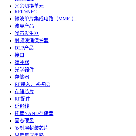
冗余切换单元
RFID/NFC
微波单片集成电路（MMIC）
波导产品
噪声发生器
射频浪涌保护器
DLP产品
接口
缓冲器
光学器件
存储器
RF接入，监控IC
存储芯片
RF配件
延迟线
托管NAND存储器
固态硬盘
多制层封装芯片
显示集成电路