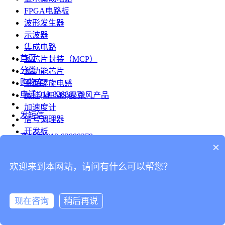
FPGA电路板
波形发生器
示波器
集成电路
首页
多芯片封装（MCP）
分类
多功能芯片
购物车
平面螺旋电感
电话
010-82888379
微硅(MEMS)麦克风产品
加速度计
发短信
信号调理器
开发板
查地图
010-82888379
模组
×
RF射频芯片
发邮件
欢迎来到本网站，请问有什么可以帮您？
台式仪表
留言
连接器
分享
现在咨询
稍后再说
连接器
我的
旋转连接器