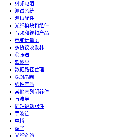
射频电阻
测试系统
测试配件
光纤模块和组件
音频和视频产品
电能计量IC
多协议收发器
稳压器
软波导
数据路径管理
GaN晶圆
线性产品
其他未列明器件
直波导
同轴被动器件
导波管
电桥
端子
光纤链路