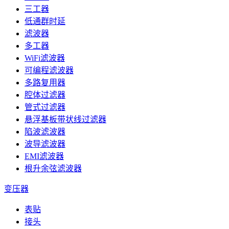
三工器
低通群时延
滤波器
多工器
WiFi滤波器
可编程滤波器
多路复用器
腔体过滤器
管式过滤器
悬浮基板带状线过滤器
陷波滤波器
波导滤波器
EMI滤波器
根升余弦滤波器
变压器
表贴
接头