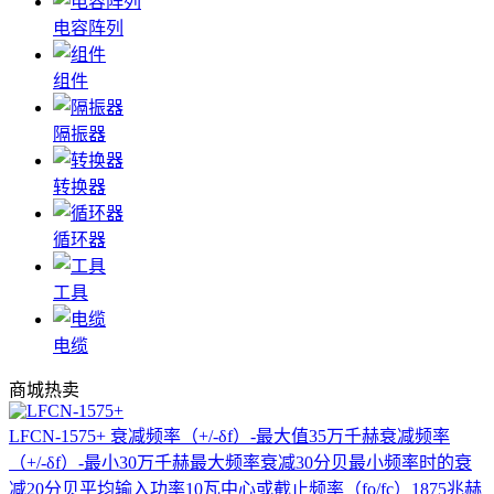
电容阵列
组件
隔振器
转换器
循环器
工具
电缆
商城热卖
LFCN-1575+
衰减频率（+/-δf）-最大值35万千赫衰减频率
（+/-δf）-最小30万千赫最大频率衰减30分贝最小频率时的衰
减20分贝平均输入功率10瓦中心或截止频率（fo/fc）1875兆赫