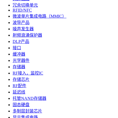
冗余切换单元
RFID/NFC
微波单片集成电路（MMIC）
波导产品
噪声发生器
射频浪涌保护器
DLP产品
接口
缓冲器
光学器件
存储器
RF接入，监控IC
存储芯片
RF配件
延迟线
托管NAND存储器
固态硬盘
多制层封装芯片
显示集成电路