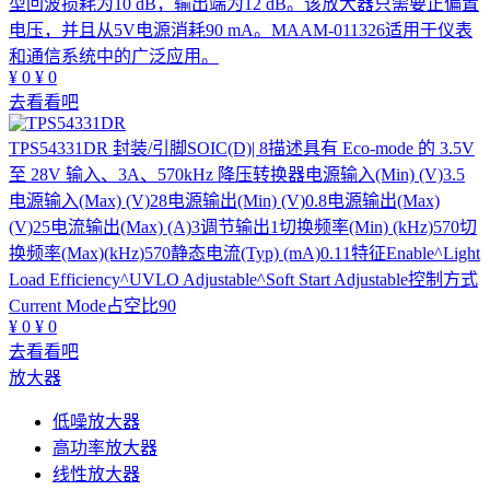
型回波损耗为10 dB，输出端为12 dB。该放大器只需要正偏置
电压，并且从5V电源消耗90 mA。MAAM-011326适用于仪表
和通信系统中的广泛应用。
¥
0
¥
0
去看看吧
TPS54331DR
封装/引脚SOIC(D)| 8描述具有 Eco-mode 的 3.5V
至 28V 输入、3A、570kHz 降压转换器电源输入(Min) (V)3.5
电源输入(Max) (V)28电源输出(Min) (V)0.8电源输出(Max)
(V)25电流输出(Max) (A)3调节输出1切换频率(Min) (kHz)570切
换频率(Max)(kHz)570静态电流(Typ) (mA)0.11特征Enable^Light
Load Efficiency^UVLO Adjustable^Soft Start Adjustable控制方式
Current Mode占空比90
¥
0
¥
0
去看看吧
放大器
低噪放大器
高功率放大器
线性放大器