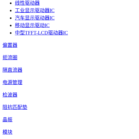
线性驱动器
工业显示驱动器IC
汽车显示驱动器IC
移动显示驱动IC
中型TFFT-LCD驱动器IC
偏置器
扼流圈
隔直流器
电源管理
检波器
阻抗匹配垫
晶振
模块