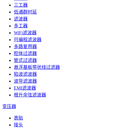
三工器
低通群时延
滤波器
多工器
WiFi滤波器
可编程滤波器
多路复用器
腔体过滤器
管式过滤器
悬浮基板带状线过滤器
陷波滤波器
波导滤波器
EMI滤波器
根升余弦滤波器
变压器
表贴
接头