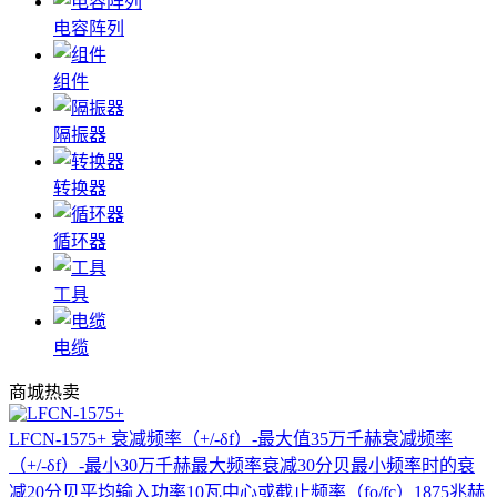
电容阵列
组件
隔振器
转换器
循环器
工具
电缆
商城热卖
LFCN-1575+
衰减频率（+/-δf）-最大值35万千赫衰减频率
（+/-δf）-最小30万千赫最大频率衰减30分贝最小频率时的衰
减20分贝平均输入功率10瓦中心或截止频率（fo/fc）1875兆赫