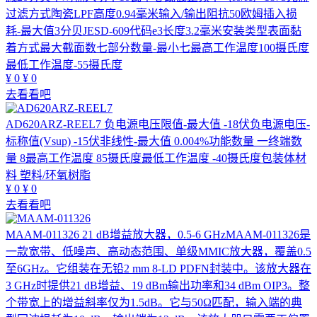
过滤方式陶瓷LPF高度0.94毫米输入/输出阻抗50欧姆插入损
耗-最大值3分贝JESD-609代码e3长度3.2毫米安装类型表面黏
着方式最大截面数七部分数量-最小七最高工作温度100摄氏度
最低工作温度-55摄氏度
¥
0
¥
0
去看看吧
AD620ARZ-REEL7
负电源电压限值-最大值 -18伏负电源电压-
标称值(Vsup) -15伏非线性-最大值 0.004%功能数量 一终端数
量 8最高工作温度 85摄氏度最低工作温度 -40摄氏度包装体材
料 塑料/环氧树脂
¥
0
¥
0
去看看吧
MAAM-011326
21 dB增益放大器，0.5-6 GHzMAAM-011326是
一款宽带、低噪声、高动态范围、单级MMIC放大器，覆盖0.5
至6GHz。它组装在无铅2 mm 8-LD PDFN封装中。该放大器在
3 GHz时提供21 dB增益、19 dBm输出功率和34 dBm OIP3。整
个带宽上的增益斜率仅为1.5dB。它与50Ω匹配，输入端的典