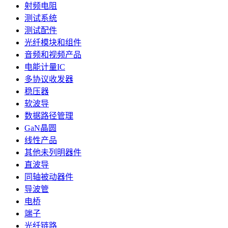
射频电阻
测试系统
测试配件
光纤模块和组件
音频和视频产品
电能计量IC
多协议收发器
稳压器
软波导
数据路径管理
GaN晶圆
线性产品
其他未列明器件
直波导
同轴被动器件
导波管
电桥
端子
光纤链路