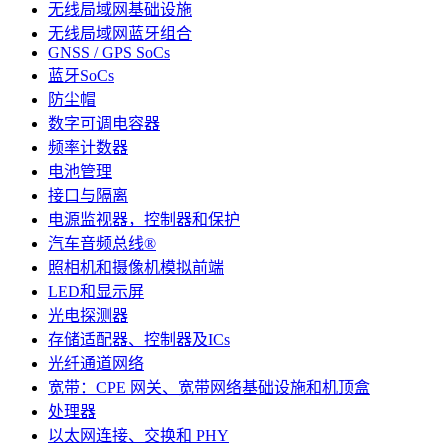
无线局域网基础设施
无线局域网蓝牙组合
GNSS / GPS SoCs
蓝牙SoCs
防尘帽
数字可调电容器
频率计数器
电池管理
接口与隔离
电源监视器，控制器和保护
汽车音频总线®
照相机和摄像机模拟前端
LED和显示屏
光电探测器
存储适配器、控制器及ICs
光纤通道网络
宽带：CPE 网关、宽带网络基础设施和机顶盒
处理器
以太网连接、交换和 PHY