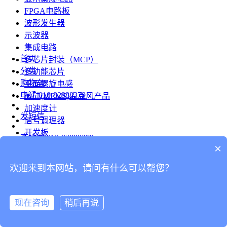
FPGA电路板
波形发生器
示波器
集成电路
首页
多芯片封装（MCP）
分类
多功能芯片
购物车
平面螺旋电感
电话
010-82888379
微硅(MEMS)麦克风产品
加速度计
发短信
信号调理器
开发板
查地图
010-82888379
模组
×
RF射频芯片
发邮件
欢迎来到本网站，请问有什么可以帮您？
台式仪表
留言
连接器
分享
现在咨询
稍后再说
连接器
我的
旋转连接器