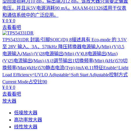
型回波损耗为10 dB，输出端为12 dB。该放大器只需要正偏置
电压，并且从5V电源消耗90 mA。MAAM-011326适用于仪表
和通信系统中的广泛应用。
¥
0
¥
0
去看看吧
TPS54331DR
封装/引脚SOIC(D)| 8描述具有 Eco-mode 的 3.5V
至 28V 输入、3A、570kHz 降压转换器电源输入(Min) (V)3.5
电源输入(Max) (V)28电源输出(Min) (V)0.8电源输出(Max)
(V)25电流输出(Max) (A)3调节输出1切换频率(Min) (kHz)570切
换频率(Max)(kHz)570静态电流(Typ) (mA)0.11特征Enable^Light
Load Efficiency^UVLO Adjustable^Soft Start Adjustable控制方式
Current Mode占空比90
¥
0
¥
0
去看看吧
放大器
低噪放大器
高功率放大器
线性放大器