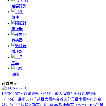
电容阵列
组件
隔振器
转换器
循环器
工具
电缆
商城热卖
LFCN-1575+
衰减频率（+/-δf）-最大值35万千赫衰减频率
（+/-δf）-最小30万千赫最大频率衰减30分贝最小频率时的衰
减20分贝平均输入功率10瓦中心或截止频率（fo/fc）1875兆赫