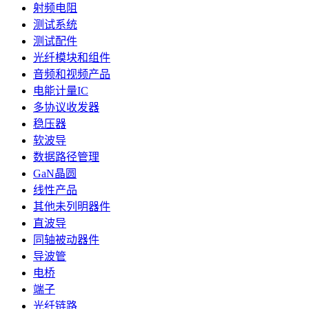
射频电阻
测试系统
测试配件
光纤模块和组件
音频和视频产品
电能计量IC
多协议收发器
稳压器
软波导
数据路径管理
GaN晶圆
线性产品
其他未列明器件
直波导
同轴被动器件
导波管
电桥
端子
光纤链路