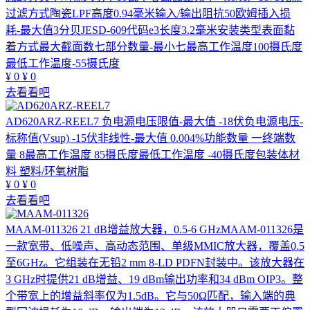
过滤方式陶瓷LPF高度0.94毫米输入/输出阻抗50欧姆插入损
耗-最大值3分贝JESD-609代码e3长度3.2毫米安装类型表面黏
着方式最大截面数七部分数量-最小七最高工作温度100摄氏度
最低工作温度-55摄氏度
¥
0
¥
0
去看看吧
AD620ARZ-REEL7
负电源电压限值-最大值 -18伏负电源电压-
标称值(Vsup) -15伏非线性-最大值 0.004%功能数量 一终端数
量 8最高工作温度 85摄氏度最低工作温度 -40摄氏度包装体材
料 塑料/环氧树脂
¥
0
¥
0
去看看吧
MAAM-011326
21 dB增益放大器，0.5-6 GHzMAAM-011326是
一款宽带、低噪声、高动态范围、单级MMIC放大器，覆盖0.5
至6GHz。它组装在无铅2 mm 8-LD PDFN封装中。该放大器在
3 GHz时提供21 dB增益、19 dBm输出功率和34 dBm OIP3。整
个带宽上的增益斜率仅为1.5dB。它与50Ω匹配，输入端的典