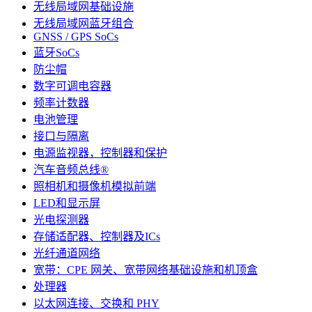
无线局域网基础设施
无线局域网蓝牙组合
GNSS / GPS SoCs
蓝牙SoCs
防尘帽
数字可调电容器
频率计数器
电池管理
接口与隔离
电源监视器，控制器和保护
汽车音频总线®
照相机和摄像机模拟前端
LED和显示屏
光电探测器
存储适配器、控制器及ICs
光纤通道网络
宽带：CPE 网关、宽带网络基础设施和机顶盒
处理器
以太网连接、交换和 PHY