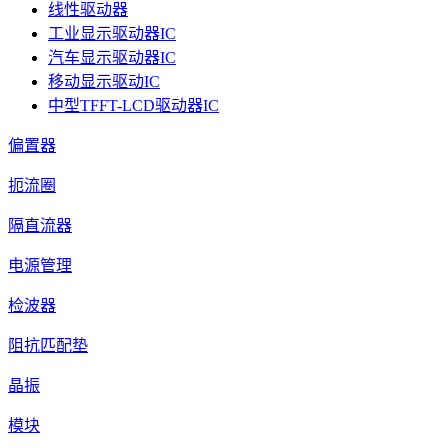
线性驱动器
工业显示驱动器IC
汽车显示驱动器IC
移动显示驱动IC
中型TFFT-LCD驱动器IC
偏置器
扼流圈
隔直流器
电源管理
检波器
阻抗匹配垫
晶振
模块