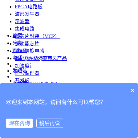
FPGA电路板
波形发生器
示波器
集成电路
首页
多芯片封装（MCP）
分类
多功能芯片
购物车
平面螺旋电感
电话
010-82888379
微硅(MEMS)麦克风产品
加速度计
发短信
信号调理器
开发板
查地图
010-82888379
模组
×
RF射频芯片
发邮件
欢迎来到本网站，请问有什么可以帮您？
台式仪表
留言
连接器
分享
现在咨询
稍后再说
连接器
我的
旋转连接器