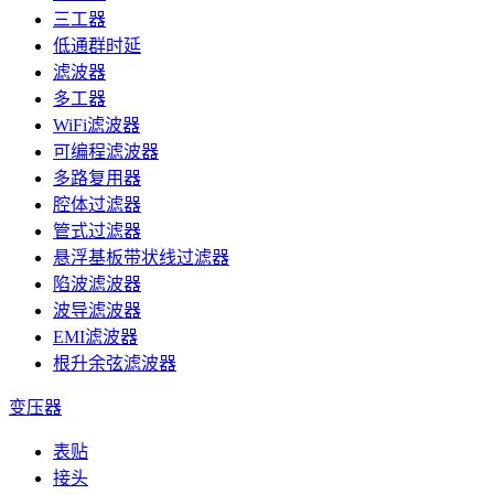
三工器
低通群时延
滤波器
多工器
WiFi滤波器
可编程滤波器
多路复用器
腔体过滤器
管式过滤器
悬浮基板带状线过滤器
陷波滤波器
波导滤波器
EMI滤波器
根升余弦滤波器
变压器
表贴
接头