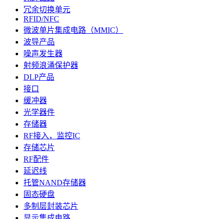
冗余切换单元
RFID/NFC
微波单片集成电路（MMIC）
波导产品
噪声发生器
射频浪涌保护器
DLP产品
接口
缓冲器
光学器件
存储器
RF接入，监控IC
存储芯片
RF配件
延迟线
托管NAND存储器
固态硬盘
多制层封装芯片
显示集成电路