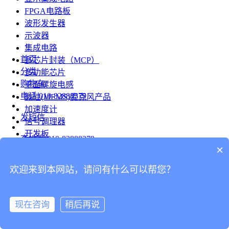
FPGA电路板
波形发生器
示波器
集成电路
首页
多芯片封装（MCP）
分类
多功能芯片
购物车
平面螺旋电感
电话
010-82888379
微硅(MEMS)麦克风产品
加速度计
发短信
信号调理器
开发板
查地图
010-82888379
模组
×
RF射频芯片
发邮件
欢迎来到本网站，请问有什么可以帮您？
台式仪表
留言
连接器
分享
现在咨询
稍后再说
连接器
我的
旋转连接器