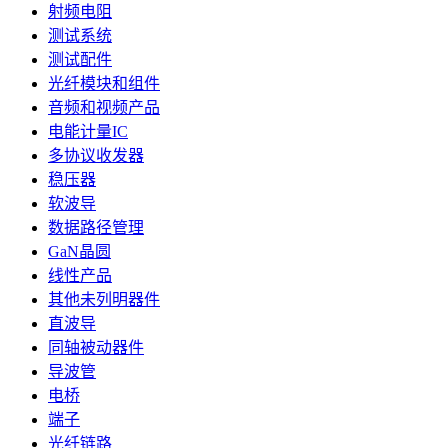
射频电阻
测试系统
测试配件
光纤模块和组件
音频和视频产品
电能计量IC
多协议收发器
稳压器
软波导
数据路径管理
GaN晶圆
线性产品
其他未列明器件
直波导
同轴被动器件
导波管
电桥
端子
光纤链路