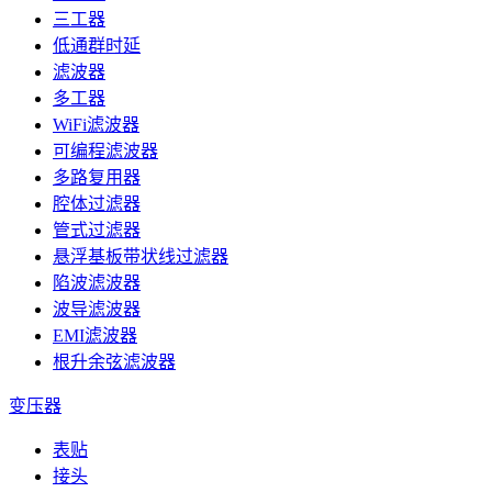
三工器
低通群时延
滤波器
多工器
WiFi滤波器
可编程滤波器
多路复用器
腔体过滤器
管式过滤器
悬浮基板带状线过滤器
陷波滤波器
波导滤波器
EMI滤波器
根升余弦滤波器
变压器
表贴
接头