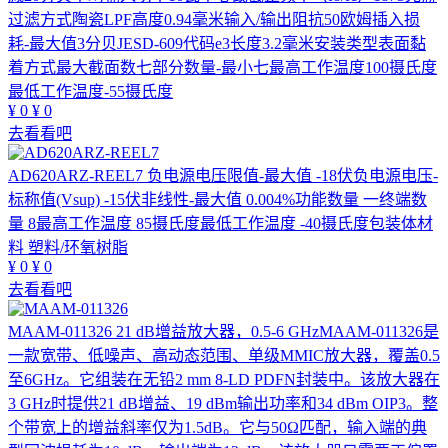
过滤方式陶瓷LPF高度0.94毫米输入/输出阻抗50欧姆插入损
耗-最大值3分贝JESD-609代码e3长度3.2毫米安装类型表面黏
着方式最大截面数七部分数量-最小七最高工作温度100摄氏度
最低工作温度-55摄氏度
¥
0
¥
0
去看看吧
AD620ARZ-REEL7
负电源电压限值-最大值 -18伏负电源电压-
标称值(Vsup) -15伏非线性-最大值 0.004%功能数量 一终端数
量 8最高工作温度 85摄氏度最低工作温度 -40摄氏度包装体材
料 塑料/环氧树脂
¥
0
¥
0
去看看吧
MAAM-011326
21 dB增益放大器，0.5-6 GHzMAAM-011326是
一款宽带、低噪声、高动态范围、单级MMIC放大器，覆盖0.5
至6GHz。它组装在无铅2 mm 8-LD PDFN封装中。该放大器在
3 GHz时提供21 dB增益、19 dBm输出功率和34 dBm OIP3。整
个带宽上的增益斜率仅为1.5dB。它与50Ω匹配，输入端的典