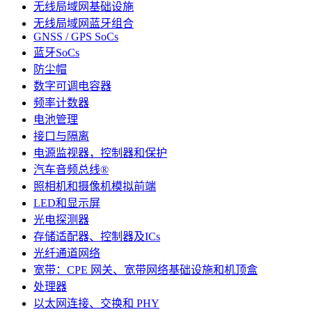
无线局域网基础设施
无线局域网蓝牙组合
GNSS / GPS SoCs
蓝牙SoCs
防尘帽
数字可调电容器
频率计数器
电池管理
接口与隔离
电源监视器，控制器和保护
汽车音频总线®
照相机和摄像机模拟前端
LED和显示屏
光电探测器
存储适配器、控制器及ICs
光纤通道网络
宽带：CPE 网关、宽带网络基础设施和机顶盒
处理器
以太网连接、交换和 PHY