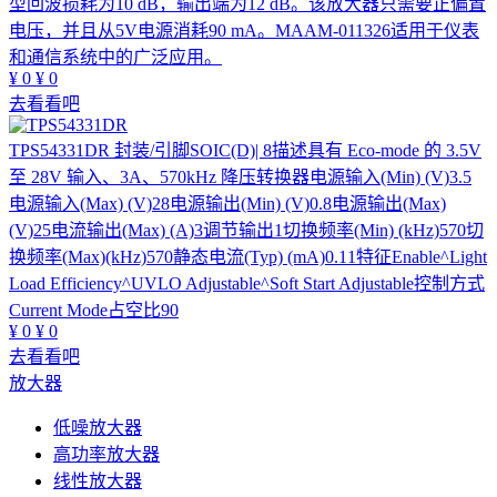
型回波损耗为10 dB，输出端为12 dB。该放大器只需要正偏置
电压，并且从5V电源消耗90 mA。MAAM-011326适用于仪表
和通信系统中的广泛应用。
¥
0
¥
0
去看看吧
TPS54331DR
封装/引脚SOIC(D)| 8描述具有 Eco-mode 的 3.5V
至 28V 输入、3A、570kHz 降压转换器电源输入(Min) (V)3.5
电源输入(Max) (V)28电源输出(Min) (V)0.8电源输出(Max)
(V)25电流输出(Max) (A)3调节输出1切换频率(Min) (kHz)570切
换频率(Max)(kHz)570静态电流(Typ) (mA)0.11特征Enable^Light
Load Efficiency^UVLO Adjustable^Soft Start Adjustable控制方式
Current Mode占空比90
¥
0
¥
0
去看看吧
放大器
低噪放大器
高功率放大器
线性放大器