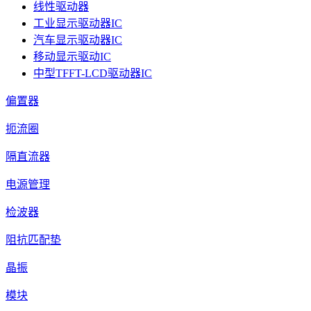
线性驱动器
工业显示驱动器IC
汽车显示驱动器IC
移动显示驱动IC
中型TFFT-LCD驱动器IC
偏置器
扼流圈
隔直流器
电源管理
检波器
阻抗匹配垫
晶振
模块