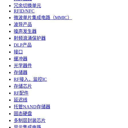
冗余切换单元
RFID/NFC
微波单片集成电路（MMIC）
波导产品
噪声发生器
射频浪涌保护器
DLP产品
接口
缓冲器
光学器件
存储器
RF接入，监控IC
存储芯片
RF配件
延迟线
托管NAND存储器
固态硬盘
多制层封装芯片
显示集成电路