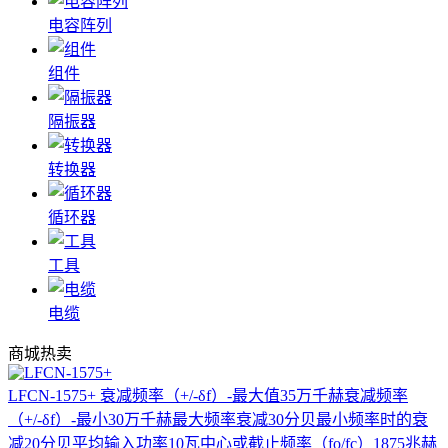
电容阵列
组件
隔振器
转换器
循环器
工具
电缆
商城热卖
LFCN-1575+
衰减频率（+/-δf）-最大值35万千赫衰减频率
（+/-δf）-最小30万千赫最大频率衰减30分贝最小频率时的衰
减20分贝平均输入功率10瓦中心或截止频率（fo/fc）1875兆赫