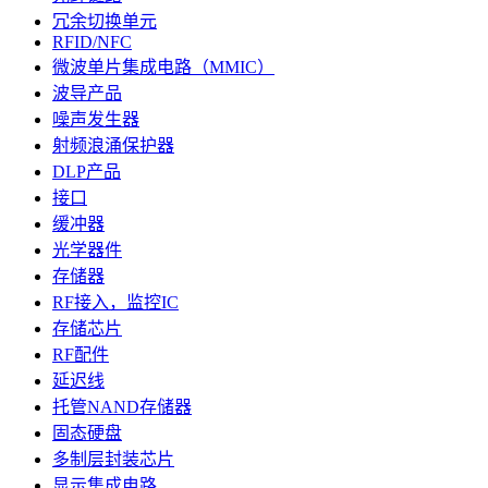
冗余切换单元
RFID/NFC
微波单片集成电路（MMIC）
波导产品
噪声发生器
射频浪涌保护器
DLP产品
接口
缓冲器
光学器件
存储器
RF接入，监控IC
存储芯片
RF配件
延迟线
托管NAND存储器
固态硬盘
多制层封装芯片
显示集成电路