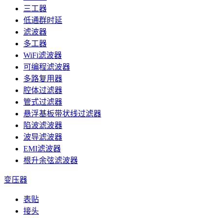
三工器
低通群时延
滤波器
多工器
WiFi滤波器
可编程滤波器
多路复用器
腔体过滤器
管式过滤器
悬浮基板带状线过滤器
陷波滤波器
波导滤波器
EMI滤波器
根升余弦滤波器
变压器
表贴
接头