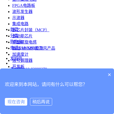
FPGA电路板
波形发生器
示波器
集成电路
首页
多芯片封装（MCP）
分类
多功能芯片
购物车
平面螺旋电感
电话
010-82888379
微硅(MEMS)麦克风产品
加速度计
发短信
信号调理器
开发板
查地图
010-82888379
模组
×
RF射频芯片
发邮件
欢迎来到本网站，请问有什么可以帮您？
台式仪表
留言
连接器
分享
现在咨询
稍后再说
连接器
我的
旋转连接器