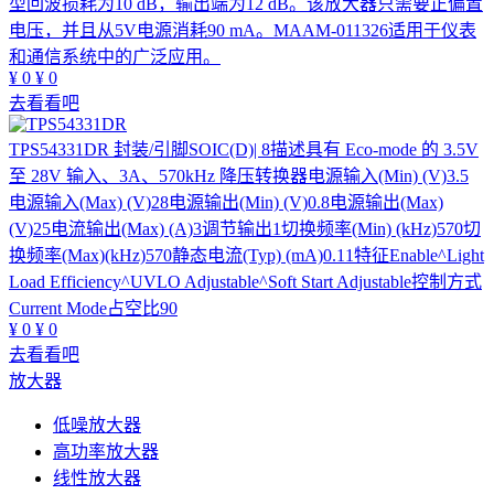
型回波损耗为10 dB，输出端为12 dB。该放大器只需要正偏置
电压，并且从5V电源消耗90 mA。MAAM-011326适用于仪表
和通信系统中的广泛应用。
¥
0
¥
0
去看看吧
TPS54331DR
封装/引脚SOIC(D)| 8描述具有 Eco-mode 的 3.5V
至 28V 输入、3A、570kHz 降压转换器电源输入(Min) (V)3.5
电源输入(Max) (V)28电源输出(Min) (V)0.8电源输出(Max)
(V)25电流输出(Max) (A)3调节输出1切换频率(Min) (kHz)570切
换频率(Max)(kHz)570静态电流(Typ) (mA)0.11特征Enable^Light
Load Efficiency^UVLO Adjustable^Soft Start Adjustable控制方式
Current Mode占空比90
¥
0
¥
0
去看看吧
放大器
低噪放大器
高功率放大器
线性放大器