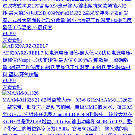
过滤方式陶瓷LPF高度0.94毫米输入/输出阻抗50欧姆插入损
耗-最大值3分贝JESD-609代码e3长度3.2毫米安装类型表面黏
着方式最大截面数七部分数量-最小七最高工作温度100摄氏度
最低工作温度-55摄氏度
¥
0
¥
0
去看看吧
AD620ARZ-REEL7
负电源电压限值-最大值 -18伏负电源电压-
标称值(Vsup) -15伏非线性-最大值 0.004%功能数量 一终端数
量 8最高工作温度 85摄氏度最低工作温度 -40摄氏度包装体材
料 塑料/环氧树脂
¥
0
¥
0
去看看吧
MAAM-011326
21 dB增益放大器，0.5-6 GHzMAAM-011326是
一款宽带、低噪声、高动态范围、单级MMIC放大器，覆盖0.5
至6GHz。它组装在无铅2 mm 8-LD PDFN封装中。该放大器在
3 GHz时提供21 dB增益、19 dBm输出功率和34 dBm OIP3。整
个带宽上的增益斜率仅为1.5dB。它与50Ω匹配，输入端的典