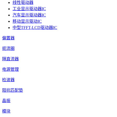
线性驱动器
工业显示驱动器IC
汽车显示驱动器IC
移动显示驱动IC
中型TFFT-LCD驱动器IC
偏置器
扼流圈
隔直流器
电源管理
检波器
阻抗匹配垫
晶振
模块