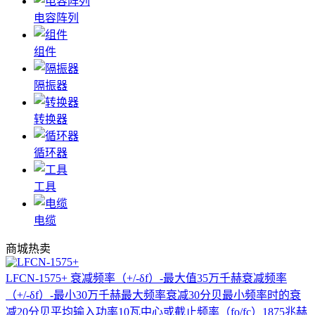
电容阵列
组件
隔振器
转换器
循环器
工具
电缆
商城热卖
LFCN-1575+
衰减频率（+/-δf）-最大值35万千赫衰减频率
（+/-δf）-最小30万千赫最大频率衰减30分贝最小频率时的衰
减20分贝平均输入功率10瓦中心或截止频率（fo/fc）1875兆赫