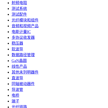
射频电阻
测试系统
测试配件
光纤模块和组件
音频和视频产品
电能计量IC
多协议收发器
稳压器
软波导
数据路径管理
GaN晶圆
线性产品
其他未列明器件
直波导
同轴被动器件
导波管
电桥
端子
光纤链路