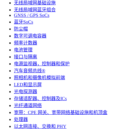
无线局域网基础设施
无线局域网蓝牙组合
GNSS / GPS SoCs
蓝牙SoCs
防尘帽
数字可调电容器
频率计数器
电池管理
接口与隔离
电源监视器，控制器和保护
汽车音频总线®
照相机和摄像机模拟前端
LED和显示屏
光电探测器
存储适配器、控制器及ICs
光纤通道网络
宽带：CPE 网关、宽带网络基础设施和机顶盒
处理器
以太网连接、交换和 PHY