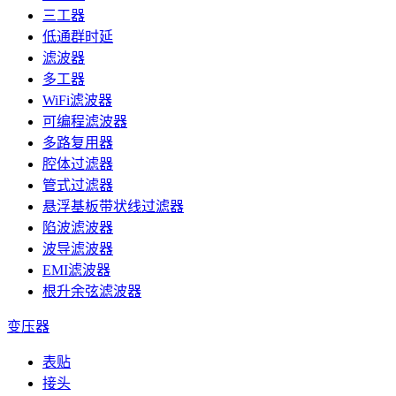
三工器
低通群时延
滤波器
多工器
WiFi滤波器
可编程滤波器
多路复用器
腔体过滤器
管式过滤器
悬浮基板带状线过滤器
陷波滤波器
波导滤波器
EMI滤波器
根升余弦滤波器
变压器
表贴
接头