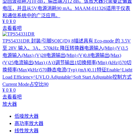
型回波损耗为10 dB，输出端为12 dB。该放大器只需要正偏置
电压，并且从5V电源消耗90 mA。MAAM-011326适用于仪表
和通信系统中的广泛应用。
¥
0
¥
0
去看看吧
TPS54331DR
封装/引脚SOIC(D)| 8描述具有 Eco-mode 的 3.5V
至 28V 输入、3A、570kHz 降压转换器电源输入(Min) (V)3.5
电源输入(Max) (V)28电源输出(Min) (V)0.8电源输出(Max)
(V)25电流输出(Max) (A)3调节输出1切换频率(Min) (kHz)570切
换频率(Max)(kHz)570静态电流(Typ) (mA)0.11特征Enable^Light
Load Efficiency^UVLO Adjustable^Soft Start Adjustable控制方式
Current Mode占空比90
¥
0
¥
0
去看看吧
放大器
低噪放大器
高功率放大器
线性放大器