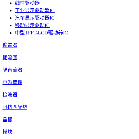
线性驱动器
工业显示驱动器IC
汽车显示驱动器IC
移动显示驱动IC
中型TFFT-LCD驱动器IC
偏置器
扼流圈
隔直流器
电源管理
检波器
阻抗匹配垫
晶振
模块