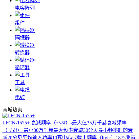
电容阵列
组件
隔振器
转换器
循环器
工具
电缆
商城热卖
LFCN-1575+
衰减频率（+/-δf）-最大值35万千赫衰减频率
（+/-δf）-最小30万千赫最大频率衰减30分贝最小频率时的衰
减20分贝平均输入功率10瓦中心或截止频率（fo/fc）1875兆赫