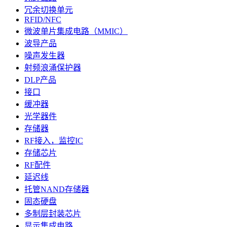
冗余切换单元
RFID/NFC
微波单片集成电路（MMIC）
波导产品
噪声发生器
射频浪涌保护器
DLP产品
接口
缓冲器
光学器件
存储器
RF接入，监控IC
存储芯片
RF配件
延迟线
托管NAND存储器
固态硬盘
多制层封装芯片
显示集成电路