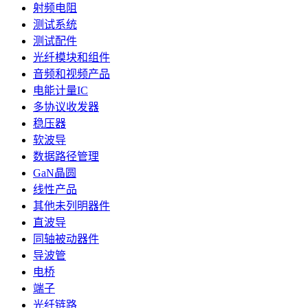
射频电阻
测试系统
测试配件
光纤模块和组件
音频和视频产品
电能计量IC
多协议收发器
稳压器
软波导
数据路径管理
GaN晶圆
线性产品
其他未列明器件
直波导
同轴被动器件
导波管
电桥
端子
光纤链路