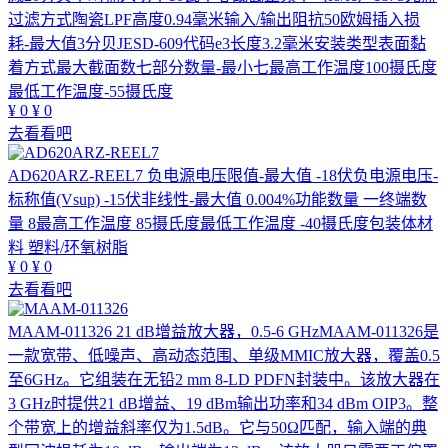
过滤方式陶瓷LPF高度0.94毫米输入/输出阻抗50欧姆插入损
耗-最大值3分贝JESD-609代码e3长度3.2毫米安装类型表面黏
着方式最大截面数七部分数量-最小七最高工作温度100摄氏度
最低工作温度-55摄氏度
¥
0
¥
0
去看看吧
AD620ARZ-REEL7
负电源电压限值-最大值 -18伏负电源电压-
标称值(Vsup) -15伏非线性-最大值 0.004%功能数量 一终端数
量 8最高工作温度 85摄氏度最低工作温度 -40摄氏度包装体材
料 塑料/环氧树脂
¥
0
¥
0
去看看吧
MAAM-011326
21 dB增益放大器，0.5-6 GHzMAAM-011326是
一款宽带、低噪声、高动态范围、单级MMIC放大器，覆盖0.5
至6GHz。它组装在无铅2 mm 8-LD PDFN封装中。该放大器在
3 GHz时提供21 dB增益、19 dBm输出功率和34 dBm OIP3。整
个带宽上的增益斜率仅为1.5dB。它与50Ω匹配，输入端的典