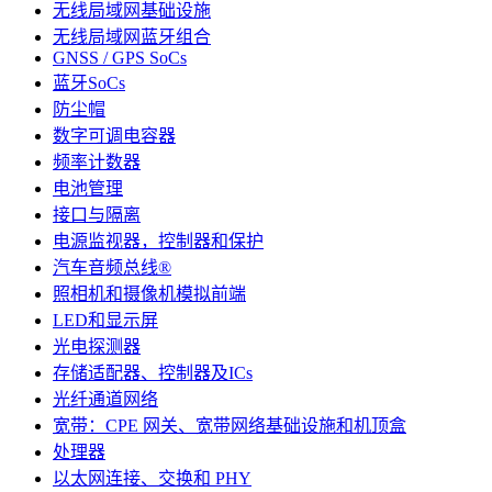
无线局域网基础设施
无线局域网蓝牙组合
GNSS / GPS SoCs
蓝牙SoCs
防尘帽
数字可调电容器
频率计数器
电池管理
接口与隔离
电源监视器，控制器和保护
汽车音频总线®
照相机和摄像机模拟前端
LED和显示屏
光电探测器
存储适配器、控制器及ICs
光纤通道网络
宽带：CPE 网关、宽带网络基础设施和机顶盒
处理器
以太网连接、交换和 PHY