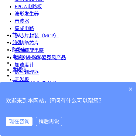
FPGA电路板
波形发生器
示波器
集成电路
首页
多芯片封装（MCP）
分类
多功能芯片
购物车
平面螺旋电感
电话
010-82888379
微硅(MEMS)麦克风产品
加速度计
发短信
信号调理器
开发板
查地图
010-82888379
模组
×
RF射频芯片
发邮件
欢迎来到本网站，请问有什么可以帮您？
台式仪表
留言
连接器
分享
现在咨询
稍后再说
连接器
我的
旋转连接器