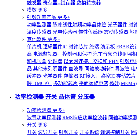
触发器
寄存器--锁存器
数模转换器
模数
更多+
射频功率产品
更多+
功率监测器
脉冲线性射频功率晶体管
光子器件
时
温度传感器
光电传感器
惯性传感器
震动传感器
地
其他器件
更多+
单片机
逻辑器件IC
时钟芯片
终端
演示板
FBAR设
离
电源监视器，控制器和保护
汽车音频总线®
照相
和机顶盒
处理器
以太网连接、交换和 PHY
射频电
品
其他未列明器件
直波导
同轴被动器件
导波管
电
缓冲器
光学器件
存储器
RF接入，监控IC
存储芯片
装（MCP）
多功能芯片
平面螺旋电感
微硅(MEM
功率检测器 开关 晶体管 分压器
功率检测器
更多+
波导功率探测器
RMS响应功率检波器
同轴功率探
开关
更多+
开关
波导开关
射频开关
开关系统
调谐控制开关
固