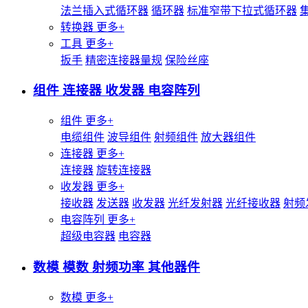
法兰插入式循环器
循环器
标准窄带下拉式循环器
转换器
更多+
工具
更多+
扳手
精密连接器量规
保险丝座
组件 连接器 收发器 电容阵列
组件
更多+
电缆组件
波导组件
射频组件
放大器组件
连接器
更多+
连接器
旋转连接器
收发器
更多+
接收器
发送器
收发器
光纤发射器
光纤接收器
射频
电容阵列
更多+
超级电容器
电容器
数模 模数 射频功率 其他器件
数模
更多+