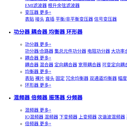
EMI滤波器
根升余弦滤波器
变压器
更多+
表贴
接头
直插
平衡/非平衡变压器
信号变压器
功分器 耦合器 均衡器 环形器
功分器
更多+
功分器/合路器
集总元件功分器
电阻功分器
大功率
耦合器
更多+
耦合器
混合器
定向耦合器
宽带耦合器
可变定向耦
均衡器
更多+
表贴
裸片
接头
固定
冗余均衡器
双通道均衡器
幅度
环形器
更多+
混频器 倍频器 振荡器 分频器
混频器
更多+
IQ混频器
混频器
下变频器
上变频器
次谐波混频器
倍频器
更多+