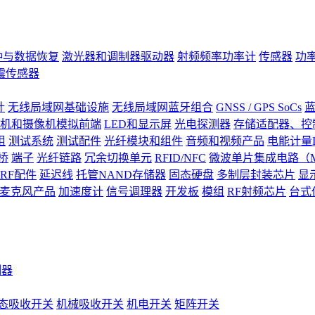
钟与数据恢复
激光器和调制器驱动器
射频频率功率计
传感器
功
震传感器
计
无线局域网基础设施
无线局域网蓝牙组合
GNSS / GPS SoCs
蓝
机和摄像机模拟前端
LED和显示屏
光电探测器
存储适配器、控制
阻
测试系统
测试配件
光纤模块和组件
音频和视频产品
电能计量I
桥
端子
光纤链路
冗余切换单元
RFID/NFC
微波单片集成电路（M
RF配件
延迟线
托管NAND存储器
固态硬盘
多制层封装芯片
显
S)麦克风产品
加速度计
信号调理器
开发板
模组
RF射频芯片
台式
测器
态吸收开关
机械吸收开关
机电开关
矩阵开关