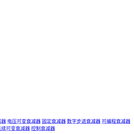
减器
电压可变衰减器
固定衰减器
数字步进衰减器
可编程衰减器
连续可变衰减器
控制衰减器