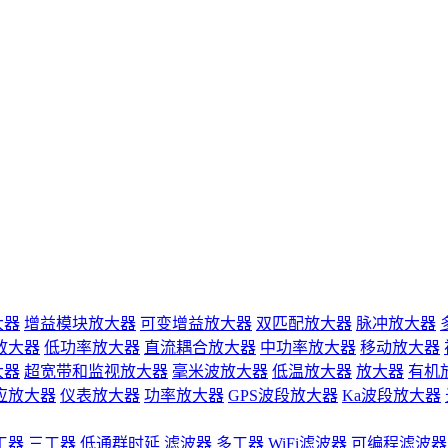
大器
增益模块放大器
可变增益放大器
双匹配放大器
脉冲放大器
放大器
低功率放大器
直流耦合放大器
中功率放大器
移动放大器
大器
超宽带和监视放大器
毫米波放大器
低温放大器
放大器
有机
应放大器
仪表放大器
功率放大器
GPS波段放大器
Ka波段放大器
工器
三工器
低通群时延
滤波器
多工器
WiFi滤波器
可编程滤波器