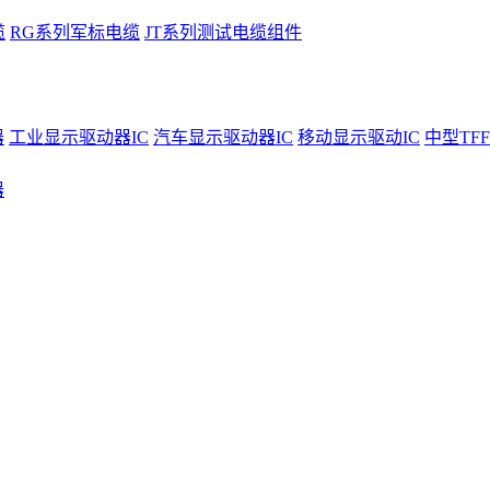
缆
RG系列军标电缆
JT系列测试电缆组件
器
工业显示驱动器IC
汽车显示驱动器IC
移动显示驱动IC
中型TFF
器