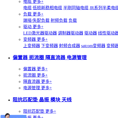
电缆
更多+
电缆
低损耗稳相电缆
半刚同轴电缆
JR系列半柔电
负载
更多+
端接/失配负载
射频负载
负载
驱动
更多+
LED激光器驱动器
调制器驱动器
驱动器
线性驱动
变频器
更多+
上变频器
下变频器
射频合成器
satcom变频器
变频
偏置器 扼流圈 隔直流器 电源管理
偏置器
更多+
扼流圈
更多+
隔直流器
更多+
电源管理
更多+
阻抗匹配垫 晶振 模块 天线
阻抗匹配垫
更多+
晶振
更多+