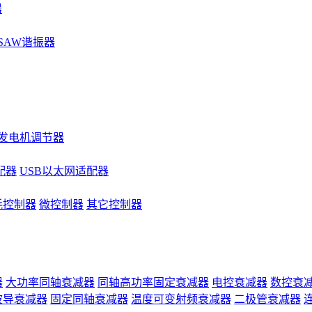
器
SAW谐振器
发电机调节器
配器
USB以太网适配器
耗控制器
微控制器
其它控制器
器
大功率同轴衰减器
同轴高功率固定衰减器
电控衰减器
数控衰
波导衰减器
固定同轴衰减器
温度可变射频衰减器
二极管衰减器