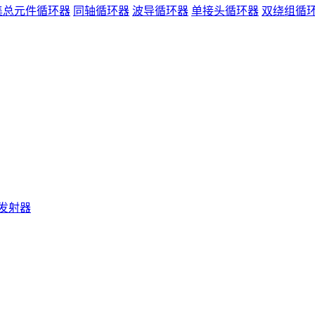
集总元件循环器
同轴循环器
波导循环器
单接头循环器
双绕组循
发射器