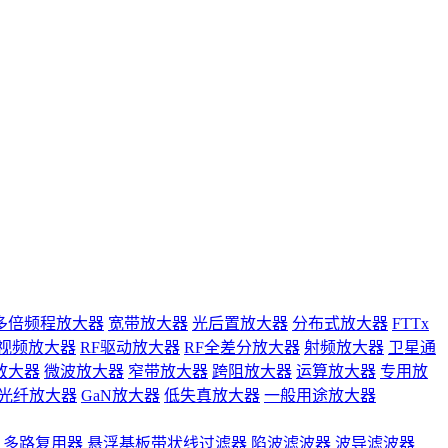
多倍频程放大器
宽带放大器
光后置放大器
分布式放大器
FTTx
视频放大器
RF驱动放大器
RF全差分放大器
射频放大器
卫星通
放大器
微波放大器
窄带放大器
跨阻放大器
运算放大器
专用放
光纤放大器
GaN放大器
低失真放大器
一般用途放大器
多路复用器
悬浮基板带状线过滤器
陷波滤波器
波导滤波器