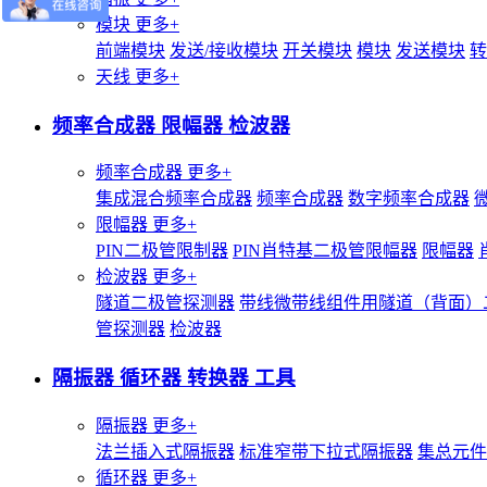
模块
更多+
前端模块
发送/接收模块
开关模块
模块
发送模块
转
天线
更多+
频率合成器 限幅器 检波器
频率合成器
更多+
集成混合频率合成器
频率合成器
数字频率合成器
限幅器
更多+
PIN二极管限制器
PIN肖特基二极管限幅器
限幅器
检波器
更多+
隧道二极管探测器
带线微带线组件用隧道（背面）
管探测器
检波器
隔振器 循环器 转换器 工具
隔振器
更多+
法兰插入式隔振器
标准窄带下拉式隔振器
集总元件
循环器
更多+