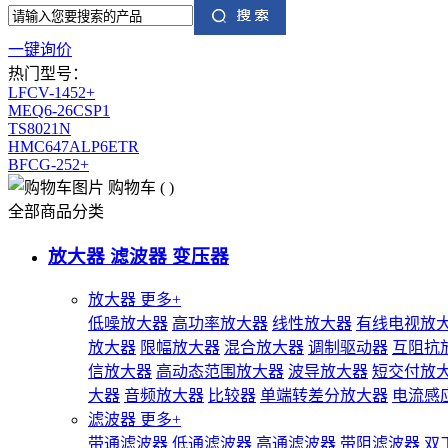
一键询价
热门型号：
LFCV-1452+
MEQ6-26CSP1
TS8021N
HMC647ALP6ETR
BFCG-252+
购物车
(
)
全部商品分类
放大器 滤波器 变压器
放大器
更多+
低噪放大器
高功率放大器
线性放大器
有线电视放
放大器
限幅放大器
混合放大器
调制驱动器
互阻抗
信放大器
高动态范围放大器
波导放大器
短交付放
大器
音频放大器
比较器
单端转差分放大器
电流感
滤波器
更多+
带通滤波器
低通滤波器
高通滤波器
带阻滤波器
双