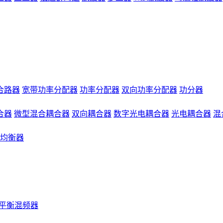
合路器
宽带功率分配器
功率分配器
双向功率分配器
功分器
合器
微型混合耦合器
双向耦合器
数字光电耦合器
光电耦合器
混
均衡器
平衡混频器