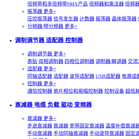
倍频带和多倍频带SMA产品
倍频器和乘法器
倍频
振荡器
更多+
压控振荡器
信号发生器
计数器
振荡器
晶体振荡器
分频器/预分频器
更多+
调制调节器 适配器 控制器
调制调节器
更多+
表贴
双相调制器
四相位调制器
调制器/解调器
交流
适配器
更多+
同轴适配器
适配器
波导适配器
USB适配器
电源适
控制器
更多+
通信控制器
单片相位和振幅控制器
控制设备
超低
衰减器 电缆 负载 驱动 变频器
衰减器
更多+
步进衰减器
衰减器
宽带固定衰减器
温度补偿衰减
手动衰减器
手动同轴衰减器
手动波导衰减器
固定