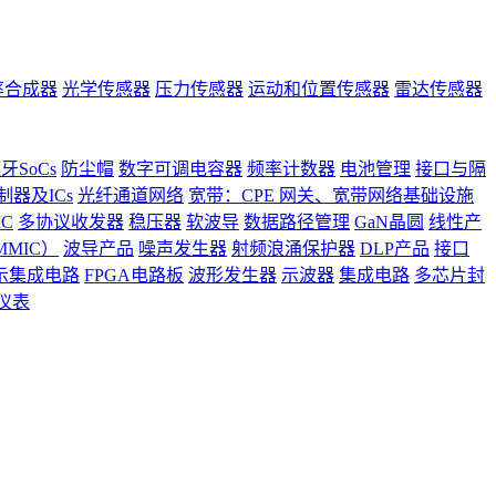
率合成器
光学传感器
压力传感器
运动和位置传感器
雷达传感器
牙SoCs
防尘帽
数字可调电容器
频率计数器
电池管理
接口与隔
器及ICs
光纤通道网络
宽带：CPE 网关、宽带网络基础设施
C
多协议收发器
稳压器
软波导
数据路径管理
GaN晶圆
线性产
MIC）
波导产品
噪声发生器
射频浪涌保护器
DLP产品
接口
示集成电路
FPGA电路板
波形发生器
示波器
集成电路
多芯片封
仪表