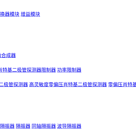
换器模块
增益模块
微合成器
肖特基二极管探测器限制器
功率限制器
二极管探测器
高灵敏度零偏压肖特基二极管探测器
零偏压肖特
隔振器
隔振器
同轴隔振器
波导隔振器