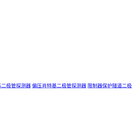
基二极管探测器
偏压肖特基二极管探测器
限制器保护隧道二极