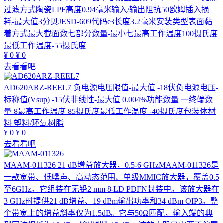
过滤方式陶瓷LPF高度0.94毫米输入/输出阻抗50欧姆插入损
耗-最大值3分贝JESD-609代码e3长度3.2毫米安装类型表面黏
着方式最大截面数七部分数量-最小七最高工作温度100摄氏度
最低工作温度-55摄氏度
¥
0
¥
0
去看看吧
AD620ARZ-REEL7
负电源电压限值-最大值 -18伏负电源电压-
标称值(Vsup) -15伏非线性-最大值 0.004%功能数量 一终端数
量 8最高工作温度 85摄氏度最低工作温度 -40摄氏度包装体材
料 塑料/环氧树脂
¥
0
¥
0
去看看吧
MAAM-011326
21 dB增益放大器，0.5-6 GHzMAAM-011326是
一款宽带、低噪声、高动态范围、单级MMIC放大器，覆盖0.5
至6GHz。它组装在无铅2 mm 8-LD PDFN封装中。该放大器在
3 GHz时提供21 dB增益、19 dBm输出功率和34 dBm OIP3。整
个带宽上的增益斜率仅为1.5dB。它与50Ω匹配，输入端的典