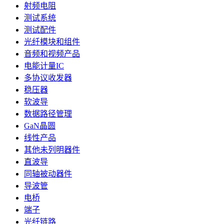
射频电阻
测试系统
测试配件
光纤模块和组件
音频和视频产品
电能计量IC
多协议收发器
稳压器
软波导
数据路径管理
GaN晶圆
线性产品
其他未列明器件
直波导
同轴被动器件
导波管
电桥
端子
光纤链路