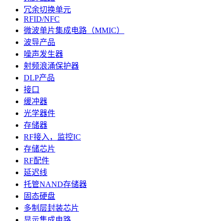
冗余切换单元
RFID/NFC
微波单片集成电路（MMIC）
波导产品
噪声发生器
射频浪涌保护器
DLP产品
接口
缓冲器
光学器件
存储器
RF接入，监控IC
存储芯片
RF配件
延迟线
托管NAND存储器
固态硬盘
多制层封装芯片
显示集成电路