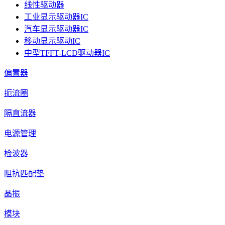
线性驱动器
工业显示驱动器IC
汽车显示驱动器IC
移动显示驱动IC
中型TFFT-LCD驱动器IC
偏置器
扼流圈
隔直流器
电源管理
检波器
阻抗匹配垫
晶振
模块