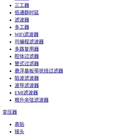
三工器
低通群时延
滤波器
多工器
WiFi滤波器
可编程滤波器
多路复用器
腔体过滤器
管式过滤器
悬浮基板带状线过滤器
陷波滤波器
波导滤波器
EMI滤波器
根升余弦滤波器
变压器
表贴
接头