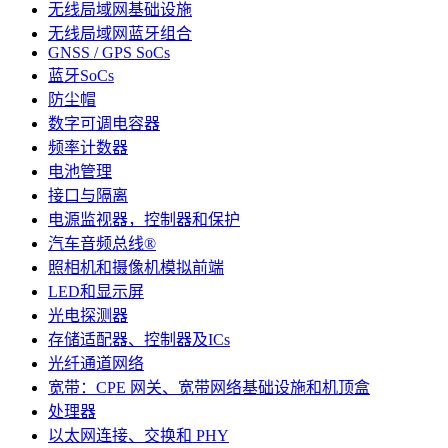
无线局域网基础设施
无线局域网蓝牙组合
GNSS / GPS SoCs
蓝牙SoCs
防尘帽
数字可调电容器
频率计数器
电池管理
接口与隔离
电源监视器，控制器和保护
汽车音频总线®
照相机和摄像机模拟前端
LED和显示屏
光电探测器
存储适配器、控制器及ICs
光纤通道网络
宽带：CPE 网关、宽带网络基础设施和机顶盒
处理器
以太网连接、交换和 PHY