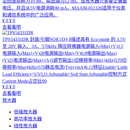
型回波损耗为10 dB，输出端为12 dB。该放大器只需要正偏置
电压，并且从5V电源消耗90 mA。MAAM-011326适用于仪表
和通信系统中的广泛应用。
¥
0
¥
0
去看看吧
TPS54331DR
封装/引脚SOIC(D)| 8描述具有 Eco-mode 的 3.5V
至 28V 输入、3A、570kHz 降压转换器电源输入(Min) (V)3.5
电源输入(Max) (V)28电源输出(Min) (V)0.8电源输出(Max)
(V)25电流输出(Max) (A)3调节输出1切换频率(Min) (kHz)570切
换频率(Max)(kHz)570静态电流(Typ) (mA)0.11特征Enable^Light
Load Efficiency^UVLO Adjustable^Soft Start Adjustable控制方式
Current Mode占空比90
¥
0
¥
0
去看看吧
放大器
低噪放大器
高功率放大器
线性放大器