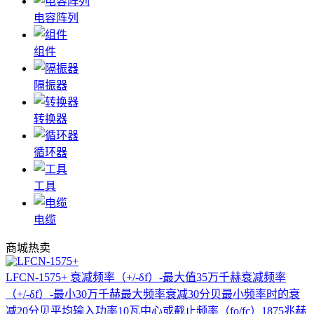
电容阵列
组件
隔振器
转换器
循环器
工具
电缆
商城热卖
LFCN-1575+
衰减频率（+/-δf）-最大值35万千赫衰减频率
（+/-δf）-最小30万千赫最大频率衰减30分贝最小频率时的衰
减20分贝平均输入功率10瓦中心或截止频率（fo/fc）1875兆赫