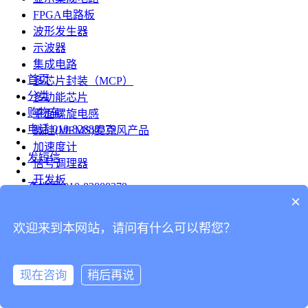
FPGA电路板
波形发生器
示波器
集成电路
首页
多芯片封装（MCP）
分类
多功能芯片
购物车
平面螺旋电感
电话
010-82888379
微硅(MEMS)麦克风产品
加速度计
发短信
信号调理器
开发板
查地图
010-82888379
模组
×
RF射频芯片
发邮件
欢迎来到本网站，请问有什么可以帮您？
台式仪表
留言
连接器
分享
现在咨询
稍后再说
连接器
我的
旋转连接器