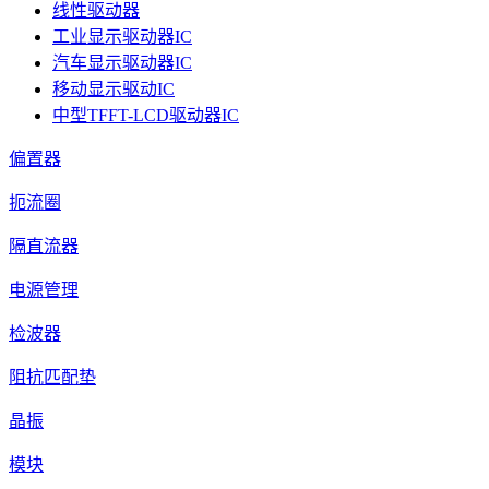
线性驱动器
工业显示驱动器IC
汽车显示驱动器IC
移动显示驱动IC
中型TFFT-LCD驱动器IC
偏置器
扼流圈
隔直流器
电源管理
检波器
阻抗匹配垫
晶振
模块