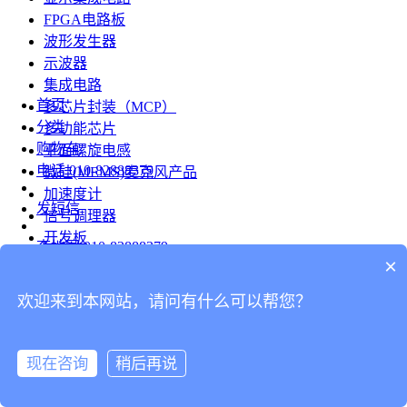
FPGA电路板
波形发生器
示波器
集成电路
首页
多芯片封装（MCP）
分类
多功能芯片
购物车
平面螺旋电感
电话
010-82888379
微硅(MEMS)麦克风产品
加速度计
发短信
信号调理器
开发板
查地图
010-82888379
模组
×
RF射频芯片
发邮件
欢迎来到本网站，请问有什么可以帮您？
台式仪表
留言
连接器
分享
现在咨询
稍后再说
连接器
我的
旋转连接器