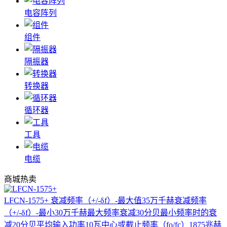
电容阵列
组件
隔振器
转换器
循环器
工具
电缆
商城热卖
LFCN-1575+
衰减频率（+/-δf）-最大值35万千赫衰减频率
（+/-δf）-最小30万千赫最大频率衰减30分贝最小频率时的衰
减20分贝平均输入功率10瓦中心或截止频率（fo/fc）1875兆赫