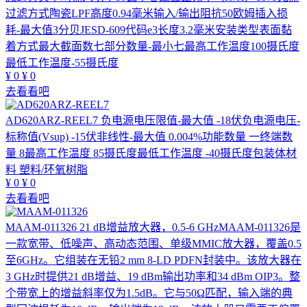
过滤方式陶瓷LPF高度0.94毫米输入/输出阻抗50欧姆插入损
耗-最大值3分贝JESD-609代码e3长度3.2毫米安装类型表面黏
着方式最大截面数七部分数量-最小七最高工作温度100摄氏度
最低工作温度-55摄氏度
¥
0
¥
0
去看看吧
AD620ARZ-REEL7
负电源电压限值-最大值 -18伏负电源电压-
标称值(Vsup) -15伏非线性-最大值 0.004%功能数量 一终端数
量 8最高工作温度 85摄氏度最低工作温度 -40摄氏度包装体材
料 塑料/环氧树脂
¥
0
¥
0
去看看吧
MAAM-011326
21 dB增益放大器，0.5-6 GHzMAAM-011326是
一款宽带、低噪声、高动态范围、单级MMIC放大器，覆盖0.5
至6GHz。它组装在无铅2 mm 8-LD PDFN封装中。该放大器在
3 GHz时提供21 dB增益、19 dBm输出功率和34 dBm OIP3。整
个带宽上的增益斜率仅为1.5dB。它与50Ω匹配，输入端的典