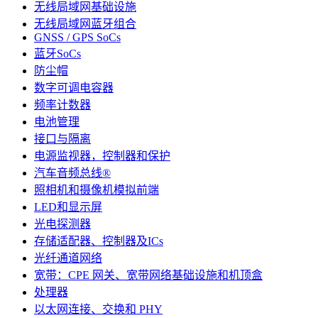
无线局域网基础设施
无线局域网蓝牙组合
GNSS / GPS SoCs
蓝牙SoCs
防尘帽
数字可调电容器
频率计数器
电池管理
接口与隔离
电源监视器，控制器和保护
汽车音频总线®
照相机和摄像机模拟前端
LED和显示屏
光电探测器
存储适配器、控制器及ICs
光纤通道网络
宽带：CPE 网关、宽带网络基础设施和机顶盒
处理器
以太网连接、交换和 PHY