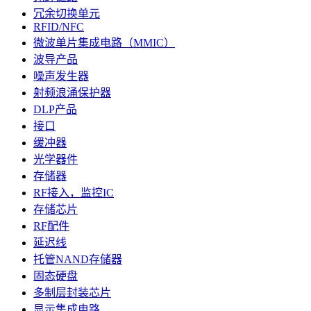
冗余切换单元
RFID/NFC
微波单片集成电路（MMIC）
波导产品
噪声发生器
射频浪涌保护器
DLP产品
接口
缓冲器
光学器件
存储器
RF接入，监控IC
存储芯片
RF配件
延迟线
托管NAND存储器
固态硬盘
多制层封装芯片
显示集成电路