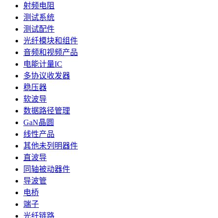
射频电阻
测试系统
测试配件
光纤模块和组件
音频和视频产品
电能计量IC
多协议收发器
稳压器
软波导
数据路径管理
GaN晶圆
线性产品
其他未列明器件
直波导
同轴被动器件
导波管
电桥
端子
光纤链路