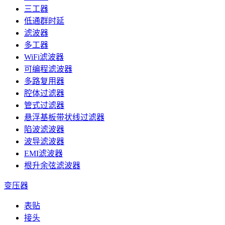
三工器
低通群时延
滤波器
多工器
WiFi滤波器
可编程滤波器
多路复用器
腔体过滤器
管式过滤器
悬浮基板带状线过滤器
陷波滤波器
波导滤波器
EMI滤波器
根升余弦滤波器
变压器
表贴
接头